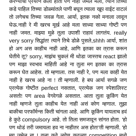
करण्याचा प्रयत्न केला होता पण नाही जमल मला, त्याने तिच्या
कडे पाहिल तिच्या डोळ्यांतले पाणी बघून त्याला खूप वाईट वाटलं
तो लगेचच तिच्या जवळ गेला. आर्या, इतक नको मनाला लावून
घेऊ.नाही रे मी खरच मूर्ख आहे मला साध्या साध्या गोष्टी पण
नाही जमत. माझ्या मुळे तुला उपाशी राहावं लागतंय. really
very sorry सिद्धांत! त्याने तिचे डोळे पुसले,shhh आर्या, शांत
हो अग अस काहीच नाही आहे, आणि इतका का त्रास करून
घेतीये तू? sorry, माझंच चुकलं मी थोडा जास्तच react झालो
पण माझा स्वभाव माहिती आहे ना तुला मग इतका का त्रास
करून घेत आहेस. तो म्हणाला. तस नाही रे, पण मला काही येत
नाही हे खरच आहे ना ! ती म्हणाली. हे बघ आर्या सगळे जण
प्रत्येक गोष्टीत perfect नसतात, प्रत्येक जण स्पेशालिस्ट
असतो! पण area वेगवेगळे असतात. आता तुला कूकिंग येत
नाही म्हणजे तुला काहीच येत नाही असं कोण म्हणाल. तुझा
बाकीचा परफॉर्मन्स किती चांगला आहे. आणि कूकिंग यायलाच हवं
हे कुठे compulsory आहे. तो तिला समजावून सांगत होता. 'हो
पण थोडं तरी जमायला हव ना नाहीतर अस होत!'ती म्हणाली. 'हो
मग जमेल ना ! तुला कुठे लगेच कुठल्या competition मध्ये