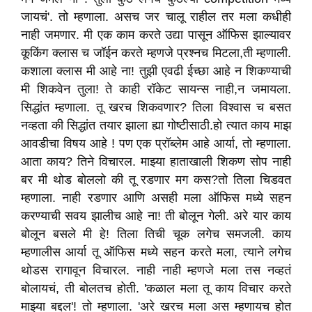
जायचं'. तो म्हणाला. असच जर चालू राहील तर मला कधीही
नाही जमणार. मी एक काम करते उद्या पासून ऑफिस झाल्यावर
कूकिंग क्लास च जॉईन करते म्हणजे प्रश्नच मिटला,ती म्हणाली.
कशाला क्लास मी आहे ना! तुझी एवढी ईच्छा आहे न शिकण्याची
मी शिकवेन तुला! ते काही रॉकेट सायन्स नाही,न जमायला.
सिद्धांत म्हणाला. तू खरच शिकवणार? तिला विश्वास च बसत
नव्हता की सिद्धांत तयार झाला ह्या गोष्टीसाठी.हो त्यात काय माझ
आवडीचा विषय आहे ! पण एक प्रॉब्लेम आहे आर्या, तो म्हणाला.
आता काय? तिने विचारल. माझ्या हाताखाली शिकण सोप नाही
बर मी थोड बोललो की तू रडणार मग कस?तो तिला चिडवत
म्हणाला. नाही रडणार आणि असही मला ऑफिस मध्ये सहन
करण्याची सवय झालीच आहे ना! ती बोलून गेली. अरे यार काय
बोलून बसले मी हे! तिला तिची चूक लगेच समजली. काय
म्हणालीस आर्या तू ऑफिस मध्ये सहन करते मला, त्याने लगेच
थोडस रागावून विचारल. नाही नाही म्हणजे मला तस नव्हतं
बोलायचं, ती बोलतच होती. 'कळाल मला तू काय विचार करते
माझ्या बद्दल'! तो म्हणाला. 'अरे खरच मला अस म्हणायच होत