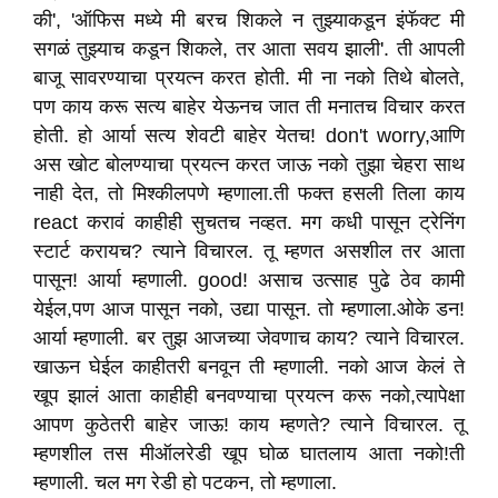
की', 'ऑफिस मध्ये मी बरच शिकले न तुझ्याकडून इंफॅक्ट मी
सगळं तुझ्याच कडून शिकले, तर आता सवय झाली'. ती आपली
बाजू सावरण्याचा प्रयत्न करत होती. मी ना नको तिथे बोलते,
पण काय करू सत्य बाहेर येऊनच जात ती मनातच विचार करत
होती. हो आर्या सत्य शेवटी बाहेर येतच! don't worry,आणि
अस खोट बोलण्याचा प्रयत्न करत जाऊ नको तुझा चेहरा साथ
नाही देत, तो मिश्कीलपणे म्हणाला.ती फक्त हसली तिला काय
react करावं काहीही सुचतच नव्हत. मग कधी पासून ट्रेनिंग
स्टार्ट करायच? त्याने विचारल. तू म्हणत असशील तर आता
पासून! आर्या म्हणाली. good! असाच उत्साह पुढे ठेव कामी
येईल,पण आज पासून नको, उद्या पासून. तो म्हणाला.ओके डन!
आर्या म्हणाली. बर तुझ आजच्या जेवणाच काय? त्याने विचारल.
खाऊन घेईल काहीतरी बनवून ती म्हणाली. नको आज केलं ते
खूप झालं आता काहीही बनवण्याचा प्रयत्न करू नको,त्यापेक्षा
आपण कुठेतरी बाहेर जाऊ! काय म्हणते? त्याने विचारल. तू
म्हणशील तस मीऑलरेडी खूप घोळ घातलाय आता नको!ती
म्हणाली. चल मग रेडी हो पटकन, तो म्हणाला.