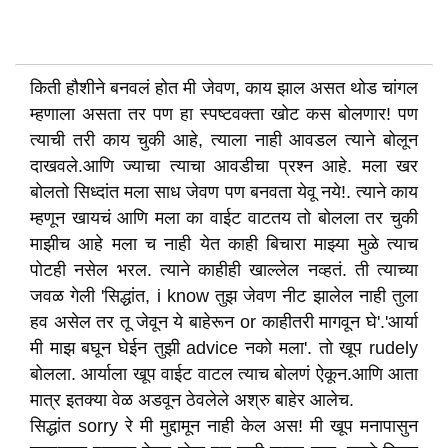
किती हौशीने बनवलं होत मी जेवण, काय झाल असत थोड चांगल
म्हणाला असता तर पण हा स्पष्टवक्ता खोट कस बोलणार! पण
त्याची तरी काय चुकी आहे, त्याला नाही आवडल त्याने बोलून
दाखवले.आणि ज्याचा त्याचा आवडीचा प्रश्न आहे. मला खर
बोलतो सिध्दांत मला साध जेवण पण बनवता येवू नये!. त्याने काय
म्हणून खायचं आणि मला का वाईट वाटतय तो बोलला तर चुकी
माझीच आहे मला च नाही येत काही बिचारा माझ्या मुळे त्याच
पोटही नसेल भरल. त्याने काहीही खाल्लेल नव्हतं. ती त्याच्या
जवळ गेली 'सिद्धांत, i know तुझ जेवण नीट झालेल नाही तुला
हव असेल तर तू जेवून ये बाहेरून or काहीतरी मागवून घे'.'आर्या
मी माझ बघून घेईन तुझी advice नको मला'. तो खूप rudely
बोलला. आर्याला खूप वाईट वाटल त्याच बोलणं ऐकून.आणि आता
मात्र इतक्या वेळ अडवून ठेवलेले अश्रु बाहेर आलेच.
सिद्धांत sorry रे मी मुद्दामून नाही केल अस! मी खूप मनापासुन