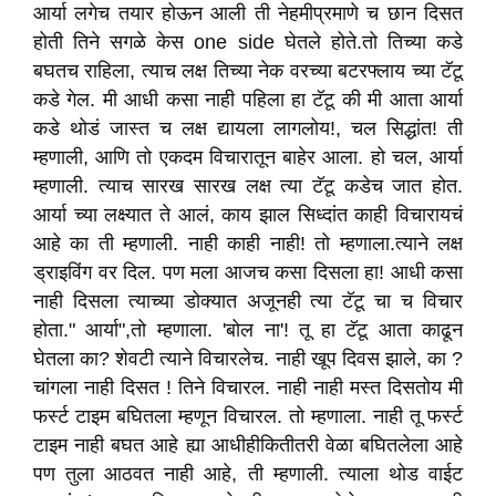
आर्या लगेच तयार होऊन आली ती नेहमीप्रमाणे च छान दिसत
होती तिने सगळे केस one side घेतले होते.तो तिच्या कडे
बघतच राहिला, त्याच लक्ष तिच्या नेक वरच्या बटरफ्लाय च्या टॅटू
कडे गेल. मी आधी कसा नाही पहिला हा टॅटू की मी आता आर्या
कडे थोडं जास्त च लक्ष द्यायला लागलोय!, चल सिद्धांत! ती
म्हणाली, आणि तो एकदम विचारातून बाहेर आला. हो चल, आर्या
म्हणाली. त्याच सारख सारख लक्ष त्या टॅटू कडेच जात होत.
आर्या च्या लक्ष्यात ते आलं, काय झाल सिध्दांत काही विचारायचं
आहे का ती म्हणाली. नाही काही नाही! तो म्हणाला.त्याने लक्ष
ड्राइविंग वर दिल. पण मला आजच कसा दिसला हा! आधी कसा
नाही दिसला त्याच्या डोक्यात अजूनही त्या टॅटू चा च विचार
होता." आर्या",तो म्हणाला. 'बोल ना'! तू हा टॅटू आता काढून
घेतला का? शेवटी त्याने विचारलेच. नाही खूप दिवस झाले, का ?
चांगला नाही दिसत ! तिने विचारल. नाही नाही मस्त दिसतोय मी
फर्स्ट टाइम बघितला म्हणून विचारल. तो म्हणाला. नाही तू फर्स्ट
टाइम नाही बघत आहे ह्या आधीहीकितीतरी वेळा बघितलेला आहे
पण तुला आठवत नाही आहे, ती म्हणाली. त्याला थोड वाईट