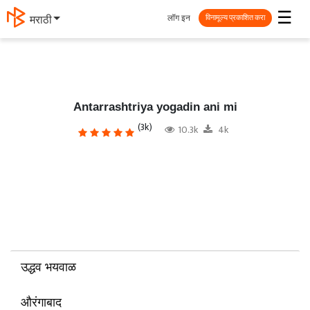
☰
लॉग इन
मराठी
विनामूल्य प्रकाशित करा
Antarrashtriya yogadin ani mi
(3k)
10.3k
4k
उद्धव भयवाळ
औरंगाबाद