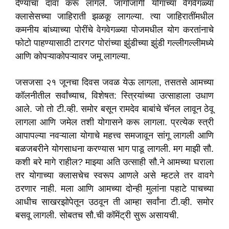
देण्याचा दावा करू लागले. जागोजागी योगाच्या वेगवेगळ्या
क्लासेसच्या जाहिराती झळकू लागल्या. त्या जाहिरातींमधील
कमनीय बांध्याच्या पोरींचे वेगवेगळ्या पोजमधील योग करतांनाचे
फोटो पाहण्यासाठी टारगट पोरांच्या झुंडीच्या झुंडी गल्लीगल्लीमध्ये
आणि कोपऱ्याकोपऱ्यावर जमू लागल्या.
जसजसा २१ जूनचा दिवस जवळ येऊ लागला, तसतसे आमच्या
कॉलनीतील सर्वांच्याच, विशेषत: स्त्रियांच्या उत्साहाला उधाण
आले. जो तो टी.व्ही. समोर बसून रामदेव बाबांचे चॅनल लावून ठेवू
लागला आणि जमेल तशी योगासने करू लागला. प्रत्येक स्त्री
आपापल्या नवऱ्याला योगाचे महत्त्व समजावून सांगू लागली आणि
बळजबरीने योगसाधना करण्यास भाग पाडू लागली. मग माझी सौ.
कशी बरे मागे राहील? माझ्या अति उत्साही सौ.ने आमच्या घराला
तर योगाच्या क्लासचेच स्वरूप आणले असे म्हटले तर वावगे
ठरणार नाही. मला आणि आमच्या दोन्ही मुलांना पहाटे पाचच्या
आधीच साखरझोपेतून उठवून ती आम्हा सर्वांना टी.व्ही. समोर
बसवू लागली. सोबतच सौ.ची कॉमेंट्री सुरू असायची.