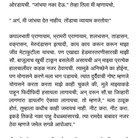
ओरडायची. "जांभया नका देऊ." तेव्हा तिला मी म्हणायचो,
" अगं, मी जांभया देत नाहीय. तोंडाचा व्यायाम करतोय!"
कपालभाती प्राणायाम, भ्रामरी प्राणायाम, शलभासन, ताडासन,
वक्रासन, मेरुदंडासन इत्यादी, काय काय करून करून माझा
जीव मेटाकुटीला यायचा. पण एखाद्या हेडमास्तरणीसारखी माझी
सौ. बाजूलाच खुर्ची टाकून बसलेली असायची अन् माझ्या प्रत्येक
हालचालीवर कडक नजर ठेवायची. त्यामुळे अनिच्छेने का होईना,
पण योगासने करणे मला भाग पडायचे. त्यात दुर्दैवाची गोष्ट म्हणजे
योगासने करता करता माझे काही चुकले की, मुले माझ्याकडे
पाहून फिदीफिदी हसायला लागायची; अन् वरून सौ.चा जिव्हारी
लागणारा डायलॉग ऐकावा लागायचा. तो म्हणजे," मला ठावूक
होतं, तुम्हाला कधीच काही जमायचं नाही. नीट करा. नीट करा.
इकडे तिकडे नका पाहू वेंधळ्यासारखे. त्या रामदेव बाबावर नजर
ठेवा म्हणजे जमेल सगळे आपोआप."