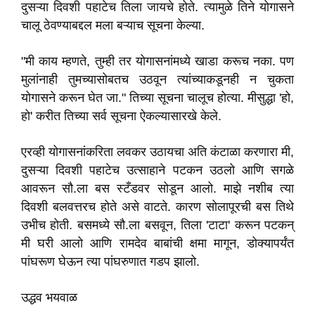
दुसऱ्या दिवशी पहाटेच तिला जायचे होते. त्यामुळे तिने योगासने
चालू ठेवण्याबद्दल मला बऱ्याच सूचना केल्या.
"मी काय म्हणते, तुम्ही तर योगासनांमध्ये खाडा करूच नका. पण
मुलांनाही तुमच्यासोबतच उठवून त्यांच्याकडूनही न चुकता
योगासने करून घेत जा." तिच्या सूचना चालूच होत्या. मीसुद्धा 'हो,
हो' करीत तिच्या सर्व सूचना ऐकल्यासारखे केले.
एरव्ही योगासनांकरिता लवकर उठायचा अति कंटाळा करणारा मी,
दुसऱ्या दिवशी पहाटेच उत्साहाने पटकन उठलो आणि सगळे
आवरून सौ.ला बस स्टँडवर सोडून आलो. माझे नशीब त्या
दिवशी बलवत्तरच होते असे वाटते. कारण सोलापूरची बस तिथे
उभीच होती. बसमध्ये सौ.ला बसवून, तिला 'टाटा' करून पटकन्
मी घरी आलो आणि रामदेव बाबांची क्षमा मागून, डोक्यापर्यंत
पांघरूण घेऊन त्या पांघरुणात गडप झालो.
उद्धव भयवाळ