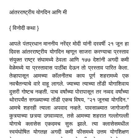
आंतरराष्ट्रीय योगदिन आणि मी
{ विनोदी कथा }
आपले पंतप्रधान माननीय नरेंद्र मोदी यांनी दरवर्षी २१ जून हा
दिवस आंतरराष्ट्रीय योगदिन म्हणून साजरा करण्याचा प्रस्ताव
संयुक्त राष्ट्र संघामध्ये ठेवला आणि १७७ देशांनी अगदी कमी
वेळेमध्ये या प्रस्तावास पाठींबा देऊन तो प्रस्ताव पारित केला.
तेव्हापासून आमच्या कॉलनीतच काय पूर्ण शहरामध्ये एक
नवचैतन्याचे वारे वाहू लागले. ज्याच्या त्याच्या तोंडी योगाशिवाय
दुसरी गोष्टच नव्हती. पाच वर्षांच्या पोरापासून तर नव्वद वर्षांच्या
थोरापर्यंत सगळ्याच्या तोंडी एकच विषय, "२१ जूनचा योगदिन."
आमचे शहरही त्याला अपवाद नव्हते. पावसाळ्यात जागोजागी
कुत्र्याच्या छत्र्या उगवाव्यात, तसे आमच्या शहरात गल्लोगल्ली
योगाचे क्लासेस एकदमच सुरू झाले. त्या क्लासेसमधील
स्वयंघोषित योगतज्ञ अगदी कमी फीसमध्ये उत्तम योगशिक्षण