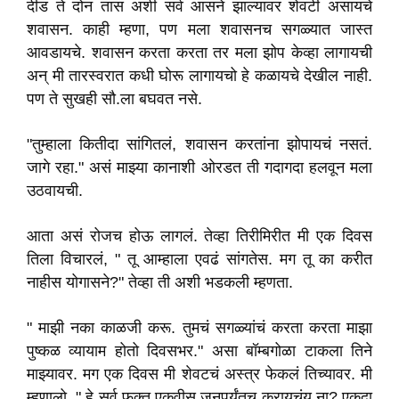
दीड ते दोन तास अशी सर्व आसने झाल्यावर शेवटी असायचे
शवासन. काही म्हणा, पण मला शवासनच सगळ्यात जास्त
आवडायचे. शवासन करता करता तर मला झोप केव्हा लागायची
अन् मी तारस्वरात कधी घोरू लागायचो हे कळायचे देखील नाही.
पण ते सुखही सौ.ला बघवत नसे.
"तुम्हाला कितीदा सांगितलं, शवासन करतांना झोपायचं नसतं.
जागे रहा." असं माझ्या कानाशी ओरडत ती गदागदा हलवून मला
उठवायची.
आता असं रोजच होऊ लागलं. तेव्हा तिरीमिरीत मी एक दिवस
तिला विचारलं, " तू आम्हाला एवढं सांगतेस. मग तू का करीत
नाहीस योगासने?" तेव्हा ती अशी भडकली म्हणता.
" माझी नका काळजी करू. तुमचं सगळ्यांचं करता करता माझा
पुष्कळ व्यायाम होतो दिवसभर." असा बॉम्बगोळा टाकला तिने
माझ्यावर. मग एक दिवस मी शेवटचं अस्त्र फेकलं तिच्यावर. मी
म्हणालो, " हे सर्व फक्त एकवीस जूनपर्यंतच करायचंय ना? एकदा