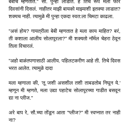
बेबीच म्हणतात." सौ. पुन्हा लाडात. हे तिचं रूप मला फार
दिवसांनी दिसलं. नाहीतर माझी बायको माझ्याशी इतक्या लाडात?
शक्यच नाही. त्यामुळे मी पुन्हा एकदा स्वत:ला चिमटा काढला.
"असं होय? गायत्रीला बेबी म्हणतात हे मला काय माहित? बरं,
ती कशाला आलीय सोलापूरला?" मी शक्यतो नॉर्मल चेहरा ठेवून
तिला विचारलं.
"अहो बाळंतपणासाठी आलीय. पहिलटकरीण आहे ती. तिचे दिवस
भरत आलेत. त्यामुळे दादा
मला म्हणाला की, 'तू जशी असशील तशी ताबडतोब निघून ये.'
म्हणून मी म्हणते, मला उद्या पहाटेच सोलापूरच्या गाडीत बसवून
द्या ना प्लीज."
अरे बाप रे, सौ.च्या तोंडून आता "प्लीज?" मी स्वप्नात तर नाही
ना?