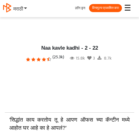
☰
लॉग इन
தமிழ்
विनामूल्य प्रकाशित करा
Naa kavle kadhi - 2 - 22
(25.3k)
15.8k
3
8.7k
'सिद्धांत काय करतोय तू हे आपण ऑफस च्या कॅन्टीन मध्ये
आहोत घर आहे का हे आपलं?'