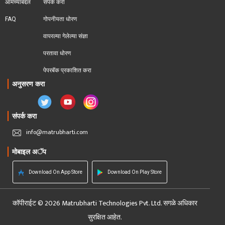
आमच्याबद्दल
संपर्क करा
FAQ
गोपनीयता धोरण
वापरल्या गेलेल्या संज्ञा
परतावा धोरण 
पेपरबॅक प्रकाशित करा
अनुसरण करा
संपर्क करा
info@matrubharti.com
मोबाइल अॅप
Download On App Store
Download On Play Store
कॉपीराईट © 2026 Matrubharti Technologies Pvt. Ltd. सगळे अधिकार
सुरक्षित आहेत.