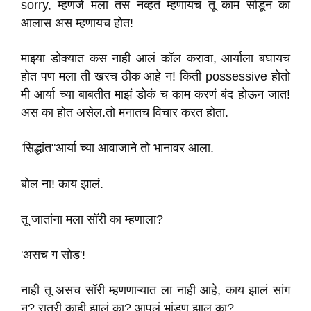
sorry, म्हणजे मला तस नव्हतं म्हणायच तू काम सोडून का
आलास अस म्हणायच होत!
माझ्या डोक्यात कस नाही आलं कॉल करावा, आर्याला बघायच
होत पण मला ती खरच ठीक आहे न! किती possessive होतो
मी आर्या च्या बाबतीत माझं डोकं च काम करणं बंद होऊन जात!
अस का होत असेल.तो मनातच विचार करत होता.
'सिद्धांत"आर्या च्या आवाजाने तो भानावर आला.
बोल ना! काय झालं.
तू जातांना मला सॉरी का म्हणाला?
'असच ग सोड'!
नाही तू असच सॉरी म्हणणाऱ्यात ला नाही आहे, काय झालं सांग
न? रात्री काही झालं का? आपलं भांडण झाल का?