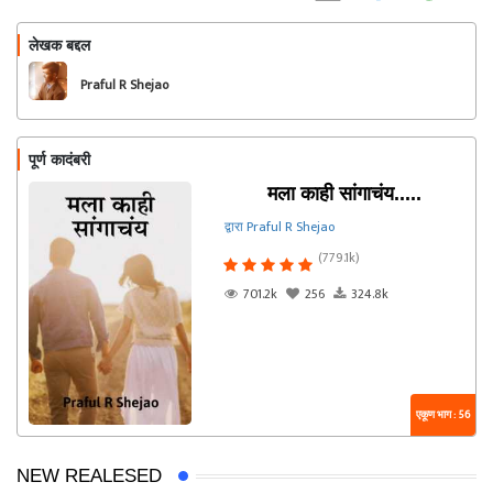
लेखक बद्दल
फॉलो करा
Praful R Shejao
पूर्ण कादंबरी
मला काही सांगाचंय.....
द्वारा Praful R Shejao
(779.1k)
701.2k
256
324.8k
एकूण भाग : 56
NEW REALESED