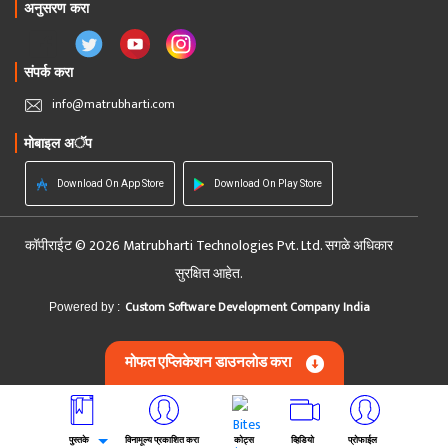
अनुसरण करा
संपर्क करा
info@matrubharti.com
मोबाइल अॅप
Download On App Store
Download On Play Store
कॉपीराईट © 2026 Matrubharti Technologies Pvt. Ltd. सगळे अधिकार
सुरक्षित आहेत.
Custom Software Development Company India
Powered by :
मोफत एप्लिकेशन डाउनलोड करा
पुस्तके
विनामूल्य प्रकाशित करा
कोट्स
व्हिडियो
प्रोफाईल