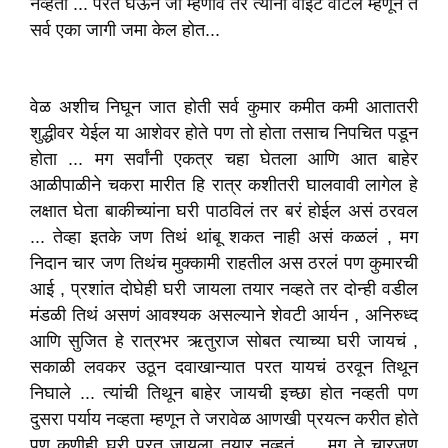
नव्हती ... परत घेऊन जा म्हणावं तर त्यांना वाईट वाटेल म्हणून ते
सर्व एका जागी जमा केल होत...
वेळ अशीच निघून जात होती सर्व कुमार कमीत कमी आतातरी
शुद्धीवर येईल या आशेवर होते पण तो होता तसाच निपचित पडून
होता ... मग सर्वांनी एकत्र चहा घेतला आणि आत बाहेर
आळीपाळीने चकरा मारीत हि रात्र कशीतरी घालवावी लागेल हे
लक्षात घेता बाकीच्यांना घरी पाठविलं तर बरं होईल असं ठरवल
... तेव्हा इतके जण तिथं थांबू शकत नाही असं कळलं , मग
निदान चार जण तिथंच मुक्कामी राहतील अस ठरलं पण कुमारची
आई , प्रशांत दोघेही घरी जायला तयार नव्हते तर दोन्ही वडील
मंडळी तिथं असणं आवश्यक असल्याने शेवटी आर्यन , अनिरुध्द
आणि सुजित हे रात्रभर ऋतुराज सोबत त्याच्या घरी जायचं ,
सकाळी लवकर उठून दवाखान्यात परत यायचं ठरवून तिथून
निघाले ... त्यांची तिथून बाहेर जायची इच्छा होत नव्हती पण
दुसरा पर्याय नव्हता म्हणून ते जरावेळ आणखी प्रयत्न करीत होते
पण कुणीही घरी परत जायला तयार नव्हतं .... मग ते चारजण