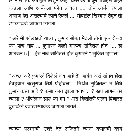
त्याने ते तिघे उभे होते तिथून काही अंतरावर थांबून मोबाईल बाहेर
काढला आणि आर्यनला फोन लावला .... तोच आर्यन त्याला
आवाज देत असल्याचे त्याने ऐकलं .... मोबाईल खिश्यात ठेवून तो
त्यांच्याकडे जायला लागला ...
" अरे मी ओळखतो याला , कुमार सोबत भेटलो होतो एक दोनदा
पण याच नाव ... कुमारने काही वेगळंच सांगितलं होतं .... हा
आठवलं Rj .. हेच नाव सांगितलं होतं कुमारने " सुजित म्हणाला
" अच्छा अरे कुमारने दिलेलं नाव आहे ते" आर्यन असं सांगत होता
तेवढ्यात ऋतुराज तिथं पोहोचला . तिथंच सुजितला ते तिघे
कुमार कसा आहे ? कसा काय झाला अपघात ? खूप लागलं का
त्याला ? ऑपरेशन झालं का मग ? असे कितीतरी प्रश्न विचारत
दुचाकीने दवाखाण्याकडे जायला लागले ...
त्यांच्या प्रश्नांची उत्तरे देत सुजितने त्यांना कुमारची काय