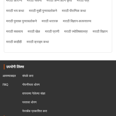
मराठी आरोग्य
मराठी जीवनी
मराठी अन्न आणि कृती
मराठी पत्र
मराठी भय कथा
मराठी मूव्ही पुनरावलोकने
मराठी पौराणिक कथा
मराठी पुस्तक पुनरावलोकने
मराठी थरारक
मराठी विज्ञान-कल्पनारम्य
मराठी व्यवसाय
मराठी खेळ
मराठी प्राणी
मराठी ज्योतिषशास्त्र
मराठी विज्ञान
मराठी काहीही
मराठी क्राइम कथा
उपयोगी लिंक्स
आमच्याबद्दल
संपर्क करा
FAQ
गोपनीयता धोरण
वापरल्या गेलेल्या संज्ञा
परतावा धोरण 
पेपरबॅक प्रकाशित करा