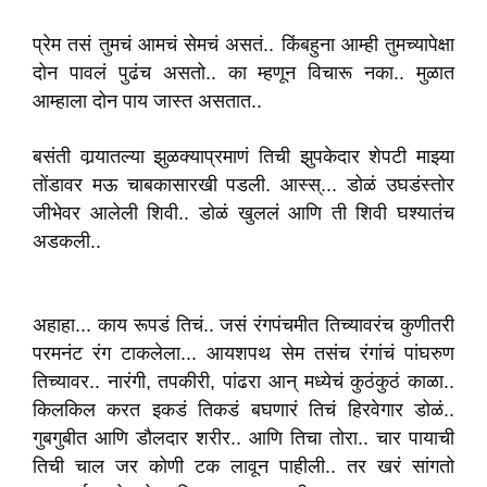
प्रेम तसं तुमचं आमचं सेमचं असतं.. किंबहुना आम्ही तुमच्यापेक्षा
दोन पावलं पुढंच असतो.. का म्हणून विचारू नका.. मुळात
आम्हाला दोन पाय जास्त असतात..
बसंती वार्‍यातल्या झुळक्याप्रमाणं तिची झुपकेदार शेपटी माझ्या
तोंडावर मऊ चाबकासारखी पडली. आस्स्... डोळं उघडंस्तोर
जीभेवर आलेली शिवी.. डोळं खुललं आणि ती शिवी घश्यातंच
अडकली..
अहाहा... काय रूपडं तिचं.. जसं रंगपंचमीत तिच्यावरंच कुणीतरी
परमनंट रंग टाकलेला... आयशपथ सेम तसंच रंगांचं पांघरुण
तिच्यावर.. नारंगी, तपकीरी, पांढरा आन् मध्येचं कुठंकुठं काळा..
किलकिल करत इकडं तिकडं बघणारं तिचं हिरवेगार डोळं..
गुबगुबीत आणि डौलदार शरीर.. आणि तिचा तोरा.. चार पायाची
तिची चाल जर कोणी टक लावून पाहीली.. तर खरं सांगतो