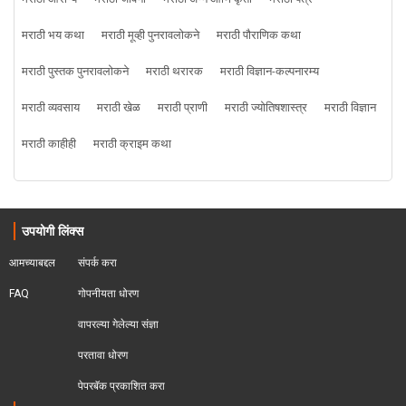
मराठी भय कथा
मराठी मूव्ही पुनरावलोकने
मराठी पौराणिक कथा
मराठी पुस्तक पुनरावलोकने
मराठी थरारक
मराठी विज्ञान-कल्पनारम्य
मराठी व्यवसाय
मराठी खेळ
मराठी प्राणी
मराठी ज्योतिषशास्त्र
मराठी विज्ञान
मराठी काहीही
मराठी क्राइम कथा
उपयोगी लिंक्स
आमच्याबद्दल
संपर्क करा
FAQ
गोपनीयता धोरण
वापरल्या गेलेल्या संज्ञा
परतावा धोरण 
पेपरबॅक प्रकाशित करा