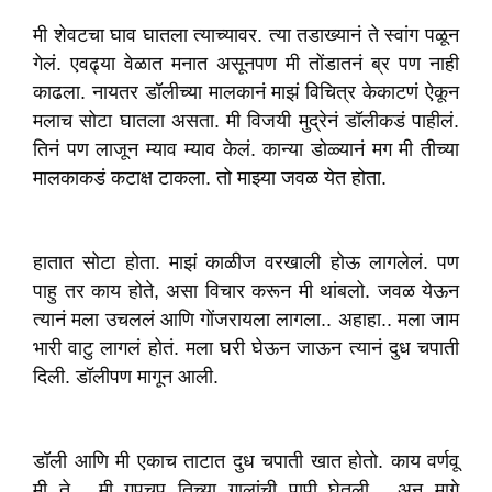
मी शेवटचा घाव घातला त्याच्यावर. त्या तडाख्यानं ते स्वांग पळून
गेलं. एवढ्या वेळात मनात असूनपण मी तोंडातनं ब्र पण नाही
काढला. नायतर डॉलीच्या मालकानं माझं विचित्र केकाटणं ऐकून
मलाच सोटा घातला असता. मी विजयी मुद्रेनं डॉलीकडं पाहीलं.
तिनं पण लाजून म्याव म्याव केलं. कान्या डोळ्यानं मग मी तीच्या
मालकाकडं कटाक्ष टाकला. तो माझ्या जवळ येत होता.
हातात सोटा होता. माझं काळीज वरखाली होऊ लागलेलं. पण
पाहु तर काय होते, असा विचार करून मी थांबलो. जवळ येऊन
त्यानं मला उचललं आणि गोंजरायला लागला.. अहाहा.. मला जाम
भारी वाटु लागलं होतं. मला घरी घेऊन जाऊन त्यानं दुध चपाती
दिली. डॉलीपण मागून आली.
डॉली आणि मी एकाच ताटात दुध चपाती खात होतो. काय वर्णवू
मी ते... मी गपचूप तिच्या गालांची पापी घेतली... अन् मागे