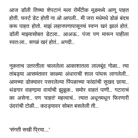
आज डॉली तिच्या शेपटानं मला रोमँटीक मूडमध्ये आणू पाहत
होती. फर्स्ट डेट होती ना ओ आपली.. मी जरा मधेमधे डोळं बंदच
करू पाहत होतो. माझं लहानपणापासूनचं स्वप्न खरं झालं होतं.
डॉली माझ्यासोबत डेटला.. आअऊ.. पंजा पण मारून पाहीला
स्वतःला.. सगळं खरं होतं.. अगदी..
नुकताच उतरतीला चाललेला आकाशातला लालबूंद गोळा.. त्या
तांबड्या आसमंतावर काळ्या अंधाराची शाल पांघरू लागलेली..
आमच्या डोक्यावर पसरलेल्या पिंपळाच्या फांद्यांची सुखद छाया..
थंडगार वाहणार्‍या वार्याची झुळूक.. समोर वाहतं पाणी.. गटाराचं
का असेना.. पण 'वाहतं' महत्वाचं.. त्यात अधूनमधून फिरणारी
उंदरांची टोळी... कठड्यावर सोबत बसलेली ती..
'संगती सखी प्रिया...'