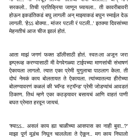
सरकलो.. तिची प्रतिक्रिया जाणून घ्यायला.. ती कावरीबावरी
होऊन इकडंतिकडं बघु लागली अन् माझ्याकडं बघुन स्माईल देऊ
लागली. 'हेऽऽ बोक्या.. मांजर पटली रं पटली..' इतक्या दिवसांच्या
मेहनतीचं आज चीज झालं होतं.
आता माझं जगणं फक्त डॉलीसाठी होतं. स्वतःला अजून जरा
इम्प्रूव्ह करण्यासाठी मी वेगवेगळ्या टाईपच्या माणसांची संभाषणं
ऐकायला लागलो. त्यात एका प्रेमी युगुलाचा पाठलाग केला. ती
दोघं नेमकं काय बोलतायत ते ऐकायला. त्यांच्यातल्या हीरोच्या
बोलण्यावरणं कळलं की 'ब्यॅन्ड स्ट्यॅन्ड' प्रेमी जोडप्यांचं आवडतं
ठिकाण. तिथं म्हणे एका कठड्यावर बसायचं आणि वाहतं पाणी
बघत प्रेमात हरवून जायचं.
'श्याऽऽ.. असलं काय ह्या चाळीच्या आसपास का नाही बुवा..?'
माझा पूर्ण मूडंच निघून चाललेला ते ऐकून.. मग काय निघालो