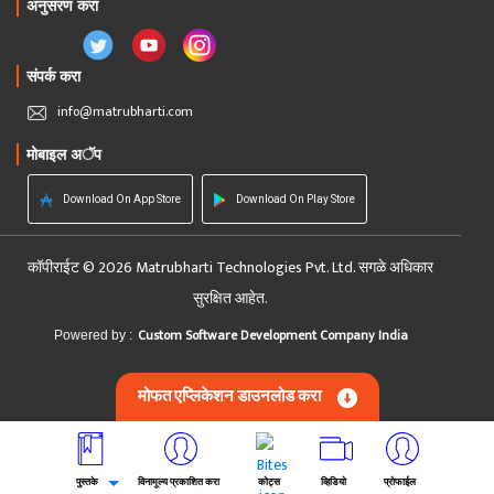
अनुसरण करा
संपर्क करा
info@matrubharti.com
मोबाइल अॅप
Download On App Store
Download On Play Store
कॉपीराईट © 2026 Matrubharti Technologies Pvt. Ltd. सगळे अधिकार
सुरक्षित आहेत.
Custom Software Development Company India
Powered by :
मोफत एप्लिकेशन डाउनलोड करा
पुस्तके
विनामूल्य प्रकाशित करा
कोट्स
व्हिडियो
प्रोफाईल