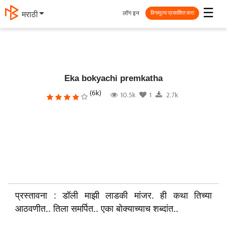
☰
लॉग इन
मराठी
विनामूल्य प्रकाशित करा
Eka bokyachi premkatha
(6k)
10.5k
1
2.7k
प्रस्तावना : डॉली माझी लाडकी मांजर. ही कथा तिच्या
आठवणीत.. तिला समर्पित.. एका बोक्याच्याच शब्दांत..