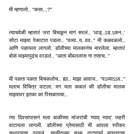
मी म्हणालो.. "कसा...?"
त्याचवेळी म्हातारं जरा बिचकून मागं सरलं.. 'धाड्..ऽड.ऽकन..'
सोटा माझ्या पेकाटात पडला.. "वव्या..य..वव.." मी कळवळलो..
आणि पळायला लागलो. डॉलीच्या मालकानंच मारलेला. म्हातारं
बोकं माझ्यापुढंच वरडलं.. "आता बोंबललास ना तसाच.."
मी पळता पळता बिचकलोच.. ह्या.. माझा आवाज.. "वऽव्याऽऽव.."
मलाच विचित्र वाटला. मग मला कळलं की डॉलीचा मालक
माझ्यावर इतका का पिसळायचा..
त्या दिवसापासनं मला बाकीच्या मांजरांची 'म्याव् म्याव्' जहरी
वाटायला लागली. डॉलीच्या प्रेमासाठी मी आपला स्पीकर
सुधारायचा ठरवलं. चाळीतल्या सभ्य वाटणार्या मास्तराचा