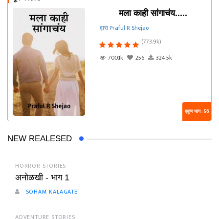
मला काही सांगाचंय.....
द्वारा Praful R Shejao
(773.9k)
700.1k
256
324.5k
एकूण भाग : 56
NEW REALESED
HORROR STORIES
अनोळखी - भाग 1
SOHAM KALAGATE
ADVENTURE STORIES