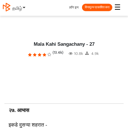
☰
लॉग इन
தமிழ்
विनामूल्य प्रकाशित करा
Mala Kahi Sangachany - 27
(13.4k)
10.8k
4.9k
२७. आभास
इकडे दुसऱ्या शहरात -