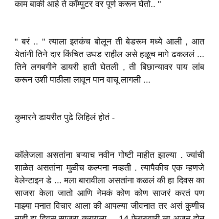
काम बाकी आहे ते कॉम्पुटर वर पूर्ण करून घेतो.. "
" बरं .. " त्याला इतकंच बोलून ती बेडरूम मध्ये आली , आत
येतांनी तिने दार किंचित उघड राहील असे हळूच मागे ढकललं ...
तिने लगबगीने डायरी हाती घेतली , ती बिछान्यावर पाय लांब
करून उशी पाठीला लावून पान वाचू लागली ...
कुमारने डायरीत पुढे लिहिलं होतं -
कॉलेजला असतांना बऱ्याच नवीन गोष्टी माहीत झाल्या . ज्यांची
शाळेत असतांना मुळीच कल्पना नव्हती . त्यापैकीच एक म्हणजे
वेलेन्टाइन डे ... मला बारावीला असतांना कळलं की हा दिवस का
साजरा केला जातो आणि नेमकं कोण कोण साजरं करतं पण
माझ्या मनात विचार आला की आपल्या जीवनात तर असं कुणीच
नाही हा दिवस साजरा करायला ... 14 फेब्रुवारी ला अजून दोन