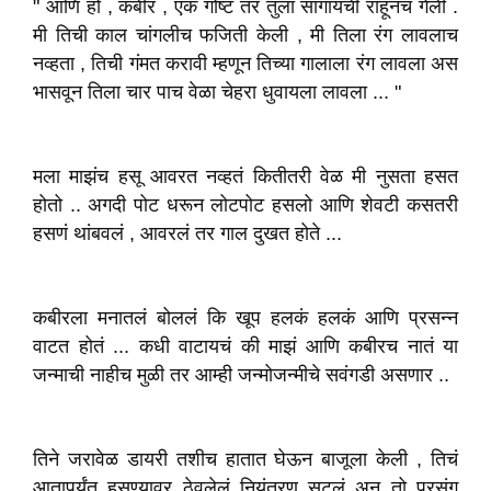
" आणि हो , कबीर , एक गोष्ट तर तुला सांगायची राहूनच गेली .
मी तिची काल चांगलीच फजिती केली , मी तिला रंग लावलाच
नव्हता , तिची गंमत करावी म्हणून तिच्या गालाला रंग लावला अस
भासवून तिला चार पाच वेळा चेहरा धुवायला लावला ... "
मला माझंच हसू आवरत नव्हतं कितीतरी वेळ मी नुसता हसत
होतो .. अगदी पोट धरून लोटपोट हसलो आणि शेवटी कसतरी
हसणं थांबवलं , आवरलं तर गाल दुखत होते ...
कबीरला मनातलं बोललं कि खूप हलकं हलकं आणि प्रसन्न
वाटत होतं ... कधी वाटायचं की माझं आणि कबीरच नातं या
जन्माची नाहीच मुळी तर आम्ही जन्मोजन्मीचे सवंगडी असणार ..
तिने जरावेळ डायरी तशीच हातात घेऊन बाजूला केली , तिचं
आतापर्यंत हसण्यावर ठेवलेलं नियंत्रण सुटलं अन तो प्रसंग