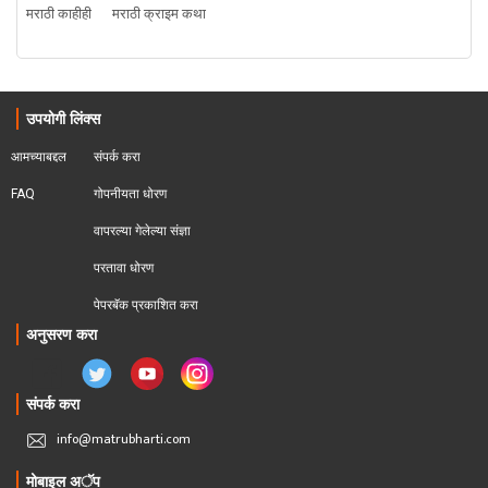
मराठी काहीही
मराठी क्राइम कथा
उपयोगी लिंक्स
आमच्याबद्दल
संपर्क करा
FAQ
गोपनीयता धोरण
वापरल्या गेलेल्या संज्ञा
परतावा धोरण 
पेपरबॅक प्रकाशित करा
अनुसरण करा
संपर्क करा
info@matrubharti.com
मोबाइल अॅप