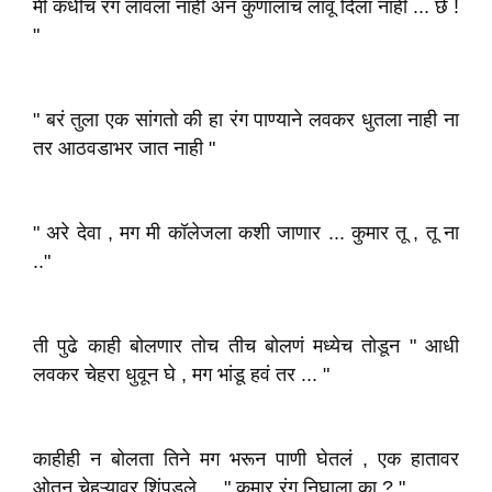
मी कधीच रंग लावला नाही अन कुणालाच लावू दिला नाही ... छे !
"
" बरं तुला एक सांगतो की हा रंग पाण्याने लवकर धुतला नाही ना
तर आठवडाभर जात नाही "
" अरे देवा , मग मी कॉलेजला कशी जाणार ... कुमार तू , तू ना
.."
ती पुढे काही बोलणार तोच तीच बोलणं मध्येच तोडून " आधी
लवकर चेहरा धुवून घे , मग भांडू हवं तर ... "
काहीही न बोलता तिने मग भरून पाणी घेतलं , एक हातावर
ओतून चेहऱ्यावर शिंपडले ... " कुमार रंग निघाला का ? "