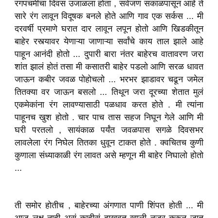
रंगपंचमीचा दिवस उजाळला होता , सर्वजण सकाळपासून आहे ते
सारे रंग लावून विदूषक बनले होते आणि गाव एक सर्कस ... मी
दरवर्षी प्रमाणे घरात दार लावून लपून होतो आणि खिडकीतून
बाहेर रस्त्यावर येणाऱ्या जाणाऱ्या सर्वांचे काय ताल झाले आहे
पाहून आनंदी होतो ... दुपारी बारा नंतर बाहेरच वातावरण जरा
शांत झालं होतं तसा मी कसातरी बाहेर पडलो आणि सरळ धावत
जाऊन कबीर जवळ पोहोचलो ... भरभर झाडावर चढून जमेल
तितक्या वर जाऊन बसलो ... तिथून जरा दूरच्या शेतात मुलं
एकमेकांना रंग लावण्यासाठी पळधाव करत होते . मी त्यांना
पाहूनच खुश होतो . चार पाच तास सहज निघून गेले आणि मी
घरी परतलो , सायंकाळ पर्यंत जवळपास सगळे दिवसभर
लावलेला रंग निघेल तितका धुवून टाकत होते . क्वचितच कुणी
कुणाला संध्याकाळी रंग लावत असे म्हणून मी बाहेर निघालो होतो
...
ती समोर होतीच , बाहेरच्या अंगणात पाणी शिंपत होती ... मी