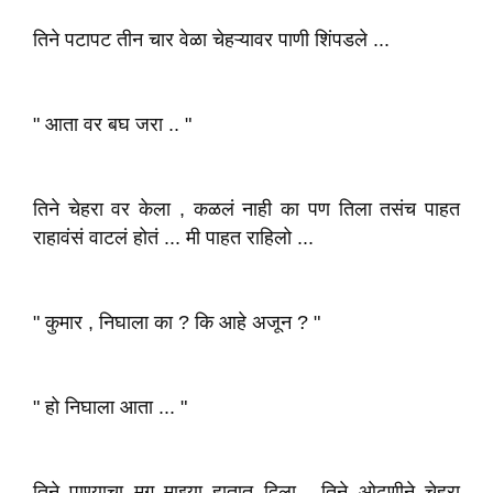
तिने पटापट तीन चार वेळा चेहऱ्यावर पाणी शिंपडले ...
" आता वर बघ जरा .. "
तिने चेहरा वर केला , कळलं नाही का पण तिला तसंच पाहत
राहावंसं वाटलं होतं ... मी पाहत राहिलो ...
" कुमार , निघाला का ? कि आहे अजून ? "
" हो निघाला आता ... "
तिने पाण्याचा मग माझ्या हातात दिला . तिने ओढणीने चेहरा