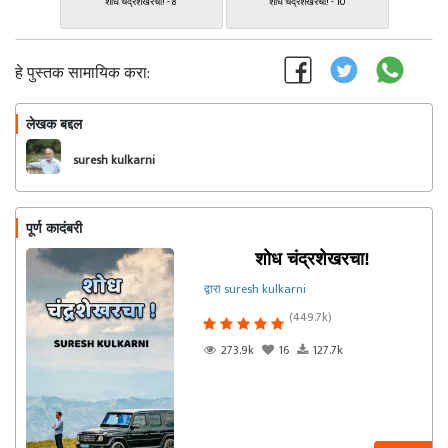
शोध चंद्रशेखरचा! - 8
शोध चंद्रशेखरचा! - 10
हे पुस्तक सामायिक करा:
लेखक बद्दल
फॉलो करा
suresh kulkarni
पूर्ण कादंबरी
शोध चंद्रशेखरचा!
द्वारा suresh kulkarni
(449.7k)
273.9k
16
127.7k