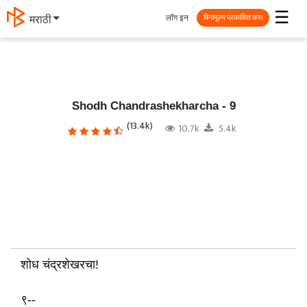
☰
लॉग इन
मराठी
विनामूल्य प्रकाशित करा
Shodh Chandrashekharcha - 9
(13.4k)
10.7k
5.4k
शोध चंद्रशेखरचा!
९--