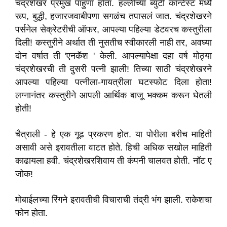
चंद्रशेखर प्रमुख पाहुणा होता. हल्लीच्या ब्युटी कॉन्टेस्ट मध्ये
रूप, बुद्धी, हजारजवाबीपणा सगळंच तपासलं जात. चंद्रशेखरने
पर्सनेल सेक्रेटरीची ऑफर, आपल्या पहिल्या डेटवरच कस्तुरीला
दिली! कस्तुरीने अर्थात ती नुसतीच स्वीकारली नाही तर, अवघ्या
दोन वर्षात ती 'एनकॅश ' केली. आपल्यापेक्षा दहा वर्ष मोठ्या
चंद्रशेखरची ती दुसरी पत्नी झाली! तिच्या साठी चंद्रशेखरने
आपल्या पहिल्या पत्नीला-गायत्रीला घटस्फोट दिला होता!
लग्नानंतर कस्तुरीने आपली आर्थिक बाजू भक्कम करून घेतली
होती!
चैत्राली - हे एक गूढ प्रकरण होत. या पोरीला बरीच माहिती
असावी असे इरावतीला वाटत होते. हिची अधिक सखोल माहिती
काढायला हवी. चंद्रशेखरशिवाय ती कंपनी चालवत होती. नॉट ए
जोक!
मोबाईलच्या रिंगने इरावतीची विचाराची तंद्री भंग झाली. राकेशचा
फोन होता.