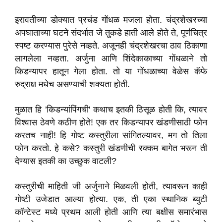
इरावतीच्या डोक्यात प्रचंड गोंधळ मजला होता. चंद्रशेखरच्या
अपघाताच्या घटने संदर्भात जे तुकडे हाती आले होते ते, पूर्णचित्र
स्पष्ट करण्यास पुरेसे नव्हते. अजूनही चंद्रशेखरचा ठाव ठिकाणा
लागलेला नव्हता. अर्जुना आणि शिंदेकाकाच्या गोंधळाने तो
किडन्यापर हातून गेला होता. तो या गोंधळाच्या वेळेस कॅफे
रुद्राक्ष मधेच असण्याची शक्यता होती.
मुळात हि 'किडन्यांपिंगची' कथाच इतकी ठिसूळ होती कि, त्यावर
विश्वास ठेवणे कठीण होते! एक तर किडन्यापर खंडणीसाठी फोन
करतच नाही! हि गोष्ट कस्तुरीला सांगितल्यावर, मग तो तिला
फोन करतो. हे कसे? कस्तुरी खंडणीची रक्कम बागेत भरून ती
देण्यास इतकी का उच्छुक वाटली?
कस्तुरीची माहिती जी अर्जुनाने मिळवली होती, त्यावरून काही
गोष्टी उजेडात आल्या होत्या. एक, ती एका स्थानिक ब्युटी
कॉन्टेस्ट मध्ये प्रथम आली होती आणि त्या बक्षीस समारंभास