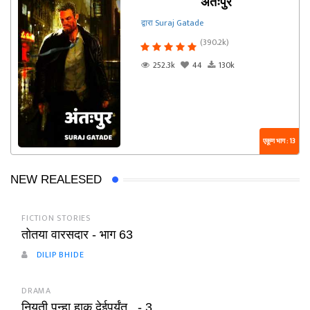
अंतःपुर
द्वारा Suraj Gatade
(390.2k)
252.3k
44
130k
एकूण भाग : 13
NEW REALESED
FICTION STORIES
तोतया वारसदार - भाग 63
DILIP BHIDE
DRAMA
नियती पुन्हा हाक देईपर्यंत.. - 3