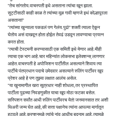
"तेच सांगतोय. वाचस्पती इथे असताना त्यांचा खून झाला.
सुट्टीसाठी काही काळ ते त्यांच्या मूळ गावी म्हणजे इथं कोल्हापूरला
असताना!"
"त्यांच्या खुन्याला पकडलं पण गेलंय. पुढं!" शक्ती त्याला ऐकून
घेतोय असं दाखवून होता होईल तेवढं उडवून लावण्याचा प्रयत्न
करत होता.
"त्याची टेस्टमनी करण्यासाठी एक समिती इथे येणार आहे. मीही
त्याचा एक भाग आहे. चार महिन्यांत लोकसभा इलेक्शन्स् लागणार
आहेत. वाचस्पती हे अपोजिशन पार्टीतील असल्याने शिवाय त्या
पार्टीचे पंतप्रधान पदाचे उमेदवार असल्याने रुलिंग पार्टीवर खूप
प्रेशर आहे हे पण तुझ्या लक्षात आलंच असेल.
"या खुनामागील खरा सूत्रधार नाही शोधला, तर प्रस्थापित
पार्टीला पुढच्या निवडणुकीत याचा खूप मोठा फटका बसेल.
सस्पिशन सर्वांत आधी रुलिंग पार्टीवरच येतं! जनमानसात तर अशी
थिअरी जन्म घेत आहे, की सत्ता पक्षानेच त्यांना आपल्या मार्गातून
हटवले आहे. करप्शनमुळे त्यांचे नांव आधीच बदनाम आहे, त्यामुळे