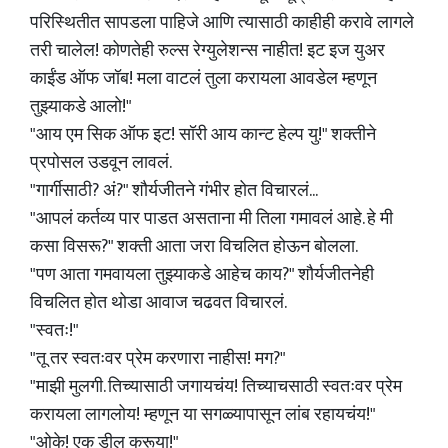
परिस्थितीत सापडला पाहिजे आणि त्यासाठी काहीही करावे लागले
तरी चालेल! कोणतेही रुल्स रेग्युलेशन्स नाहीत! इट इज युअर
काईंड ऑफ जॉब! मला वाटलं तुला करायला आवडेल म्हणून
तुझ्याकडे आलो!"
"आय एम सिक ऑफ इट! सॉरी आय कान्ट हेल्प यु!" शक्तीने
प्रपोसल उडवून लावलं.
"गार्गीसाठी? अं?" शौर्यजीतने गंभीर होत विचारलं...
"आपलं कर्तव्य पार पाडत असताना मी तिला गमावलं आहे. हे मी
कसा विसरू?" शक्ती आता जरा विचलित होऊन बोलला.
"पण आता गमवायला तुझ्याकडे आहेच काय?" शौर्यजीतनेही
विचलित होत थोडा आवाज चढवत विचारलं.
"स्वतः!"
"तू तर स्वतःवर प्रेम करणारा नाहीस! मग?"
"माझी मुलगी. तिच्यासाठी जगायचंय! तिच्याचसाठी स्वतःवर प्रेम
करायला लागलोय! म्हणून या सगळ्यापासून लांब रहायचंय!"
"ओके! एक डील करूया!"