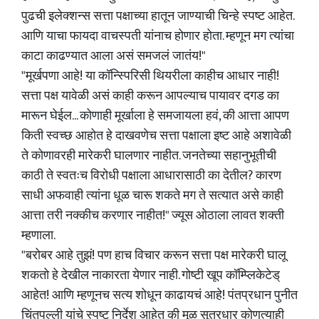
पुढची इलेक्शन्स सत्ता पक्षाच्या हातून जाण्याची चिन्हे स्पष्ट आहेत.
आणि याचा फायदा वाचस्पती यांनाच होणार होता. म्हणून मग त्यांचा
काटा काढण्यात आला असं समजलं जातंय!"
"मूर्खपणा आहे! या कॉन्स्पिरिसी थियरीला काहीच आधार नाही!
सत्ता पक्ष यावेळी असं काही करून आपल्याच पायावर दगड का
मारून घेईल... कोणाही मूर्खाला हे समजायला हवं, की आत्ता आपण
किती स्वच्छ आहोत हे दाखवणेच सत्ता पक्षाला इष्ट आहे अशावेळी
ते कोणावरही मारेकरी घालणार नाहीत. जनतेच्या सहानुभूतीची
काठी ते स्वतःच विरोधी पक्षाला आधारासाठी का देतील? कारण
साधी अफवाही त्यांना धूळ चारू शकते मग ते सत्यात असे काही
आत्ता तरी नक्कीच करणार नाहीत!" ज्यूस ओठाला लावत शक्ती
म्हणाला.
"बरोबर आहे तुझं! पण हाच विचार करून सत्ता पक्ष मारेकरी घालू
शकतो हे देखील नाकारता येणार नाही. गोष्टी खूप कॉम्प्लिकेटेड्
आहेत! आणि म्हणूनच सत्य शोधून काढायचं आहे! पंतप्रधान पुनीत
चिंतपल्ली यांचे स्पष्ट निर्देश आहेत की मूळ सूत्रधार कोणत्याही