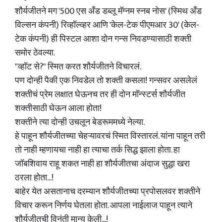
शौर्यजीतने मग '500 एस अँड डब्लू मॅग्नम स्नब नोस' (स्मिथ अँड
विल्सन कंपनी) रिव्हॉल्व्हर आणि 'केल-टेक पीएमआर 30' (केल-
टेक कंपनी) ही पिस्टल आशा दोन गन्स निवडण्यासाठी शक्ती
समोर ठेवल्या.
"व्हॉट से?" स्मित करत शौर्यजीतने विचारलं.
पण दोन्ही पैकी एक निवडेल तो शक्ती कसला! गन्सवर असलेलं
शक्तीचं प्रेम लक्षात घेऊनच तर ही दोन मॉन्स्टर्स शौर्यजीत
शक्तीसाठी घेऊन आला होता!
शक्तीने त्या दोन्ही उचलून बेडरूममध्ये नेल्या.
हे पाहून शौर्यजीतच्या चेहऱ्यावरचं स्मित विस्तारलं. यांना पाहून तरी
तो नाही म्हणायचा नाही हा त्याचा तर्क सिद्ध झाला होता. हा
जॉबशिवाय राहू शकत नाही हा शौर्यजीतचा अंदाज सुद्धा खरा
ठरला होता...!
बाहेर येत असतानाच दरम्यान शौर्यजीतच्या प्रपोसलवर शक्तीने
विचार करून निर्णय घेतला होता. आपला नाईलाज पाहून त्याने
शौर्यजीतची विनंती मान्य केली...!