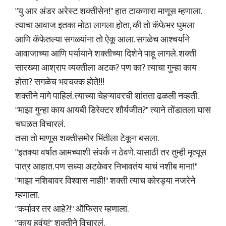
"यु आर अंडर अरेस्ट शक्तीसेन!" हात टाकणारा माणूस म्हणाला.
त्याचा आवाज इतका मोठा लागला होता, की तो कॅफेभर घुमला
आणि कॅफेतल्या सगळ्यांना तो ऐकू आला. सगळेच आश्चर्याने
आवाजाच्या आणि पर्यायाने शक्तीच्या दिशेने पाहू लागले. शक्ती
सारख्या आश्राप व्यक्तीला अटक? पण का? त्याचा गुन्हा काय
होता? सगळेच भवचक्क होते!!!
शक्तीने मागे पाहिलं. त्याच्या चेहऱ्यावरची शांतता ढळली नव्हती.
"माझा गुन्हा काय आयबी डिरेक्टर शौर्यजीत?" त्याने तोंडातला घास
चघळत विचारलं.
तसा तो माणूस शक्तीसमोर भिंतीला टेकून बसला.
"इतक्या वर्षात आमच्याशी संपर्क न ठेवणे. यासाठी तर तुम्ही मृत्यूस
पात्र आहात. पण सध्या अटकेवर निभावतंय याचं नशीब माना!"
"माझा नशिबावर विश्वास नाही!" शक्ती त्याच कोरड्या नजरेने
म्हणाला.
"कर्मावर तर आहे?!" ऑफिसर म्हणाला.
"काय हवंय!" शक्तीने विचारलं.