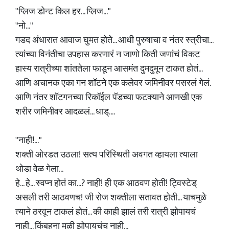
"प्लिज डोन्ट किल हर... प्लिज..."
"नो..."
गडद अंधारात आवाज घुमत होते... आधी पुरुषाचा व नंतर स्त्रीचा...
त्यांच्या विनंतीचा उपहास करणारं न जाणो किती जणांचं विकट
हास्य रात्रीच्या शांततेला फाडून आसमंत दुमदुमून टाकत होतं...
आणि अचानक एका गन शॉटने एक कलेवर जमिनीवर पसरलं गेलं.
आणि नंतर शॉटगनच्या रिकॉईल पॅडच्या फटक्याने आणखी एक
शरीर जमिनीवर आदळलं... धाड्....
"नाही!..."
शक्ती ओरडत उठला! सत्य परिस्थिती अवगत व्हायला त्याला
थोडा वेळ गेला...
हे... हे... स्वप्न होतं का...? नाही! ही एक आठवण होती! ट्विस्टेड्
असली तरी आठवणच! जी रोज शक्तीला सतावत होती... याचमुळे
त्याने ठरवून टाकलं होतं... की काही झालं तरी रात्री झोपायचं
नाही... किंबहुना मुळी झोपायचंच नाही...