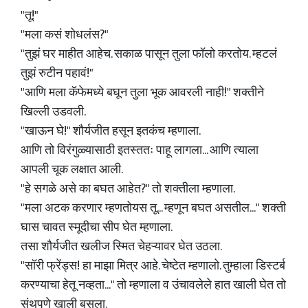
"तू!"
"मला कसं शोधलंस?"
"तुझं घर माहीत आहेच. सकाळ पासून तुला फॉलो करतोय. म्हटलं
तुझं रुटीन पहावं!"
"आणि मला कॅफेमध्ये बघून तुला भूक आवरली नाही!" शक्तीने
खिल्ली उडवली.
"खाऊन घे!" शौर्यजीत हसून इतकंच म्हणाला.
आणि तो विरंगुळ्यासाठी इतस्ततः पाहू लागला... आणि त्याला
आपली चूक लक्षात आली.
"हे सगळे असे का बघत आहेत?" तो शक्तीला म्हणाला.
"मला अटक करणार म्हणतोयस तू... म्हणून बघत असतील..." शक्ती
घास चावत स्मूदीचा सीप घेत म्हणाला.
तसा शौर्यजीत खलीज स्मित चेहऱ्यावर घेत उठला.
"सॉरी फ्रेंड्स! हा माझा मित्र आहे. चेष्टेत म्हणालो. तुम्हाला डिस्टर्ब
करण्याचा हेतू नव्हता..." तो म्हणाला व उंचावलेले हात खाली घेत तो
संथपणे खाली बसला.