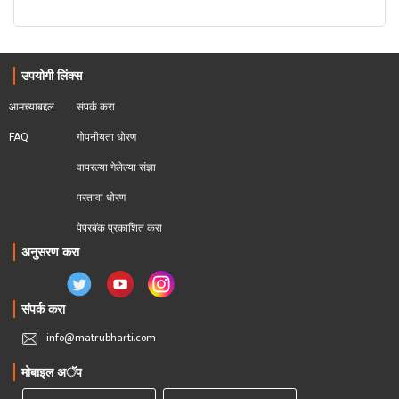
उपयोगी लिंक्स
आमच्याबद्दल
संपर्क करा
FAQ
गोपनीयता धोरण
वापरल्या गेलेल्या संज्ञा
परतावा धोरण 
पेपरबॅक प्रकाशित करा
अनुसरण करा
संपर्क करा
info@matrubharti.com
मोबाइल अॅप