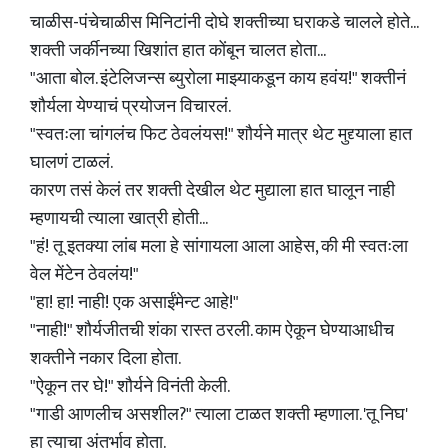
चाळीस-पंचेचाळीस मिनिटांनी दोघे शक्तीच्या घराकडे चालले होते...
शक्ती जर्कीनच्या खिशांत हात कोंबून चालत होता...
"आता बोल. इंटेलिजन्स ब्युरोला माझ्याकडून काय हवंय!" शक्तीनं
शौर्यला येण्याचं प्रयोजन विचारलं.
"स्वतःला चांगलंच फिट ठेवलंयस!" शौर्यने मात्र थेट मुद्द्याला हात
घालणं टाळलं.
कारण तसं केलं तर शक्ती देखील थेट मुद्याला हात घालून नाही
म्हणायची त्याला खात्री होती...
"हं! तू इतक्या लांब मला हे सांगायला आला आहेस, की मी स्वतःला
वेल मेंटेन ठेवलंय!"
"हा! हा! नाही! एक असाईंमेन्ट आहे!"
"नाही!" शौर्यजीतची शंका रास्त ठरली. काम ऐकून घेण्याआधीच
शक्तीने नकार दिला होता.
"ऐकून तर घे!" शौर्यने विनंती केली.
"गाडी आणलीच असशील?" त्याला टाळत शक्ती म्हणाला. 'तू निघ'
हा त्याचा अंतर्भाव होता.