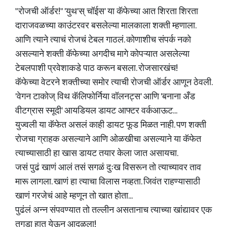
"रोजची ऑर्डर!" 'युथ'स् चॉईस' या कॅफेच्या आत शिरता शिरता
दाराजवळच्या काउंटरवर बसलेल्या मालकाला शक्ती म्हणाला.
आणि त्याने त्याचं रोजचं टेबल गाठलं. कोणाशीच संपर्क नको
असल्याने शक्ती कॅफेच्या अगदीच मागे कोपऱ्यात असलेल्या
टेबलपाशी प्रवेशाकडे पाठ करून बसला. रोजसारखंच!
कॅफेच्या वेटरने शक्तीच्या समोर त्याची रोजची ऑर्डर आणून ठेवली.
'वेगन टाकोज् विथ कॅलिफोर्निया वॉलनट्स' आणि 'बनाना अँड
वीटग्रास स्मूदी' आयडियल डायट आफ्टर वर्कआऊट...
युज्वली या कॅफेत असलं काही डायट फूड मिळत नाही. पण शक्ती
रोजचा ग्राहक असल्याने आणि ओळखीचा असल्याने या कॅफेत
त्याच्यासाठी हा खास डायट तयार केला जात असायचा.
जसं पुढं खाणं आलं तसं सगळं दुःख विसरून तो त्याच्यावर ताव
मारू लागला. खाणं हा त्याचा विलास नव्हता. जिवंत राहण्यासाठी
खाणं गरजेचं आहे म्हणून तो खात होता...
पुढंलं अन्न संपवण्यात तो तल्लीन असतानाच त्याच्या खांद्यावर एक
तगडा हात येऊन आदळला!