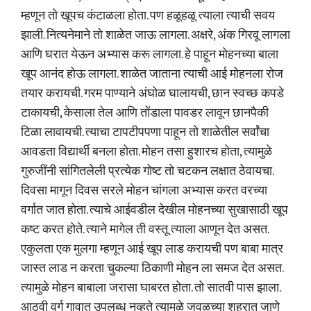
म्हणून तो खूपच कंटाळला होता. पण हळूहळू त्याला त्याची सवय
झाली. नित्यनेमाने तो शाळेत जाऊ लागला. अक्षरे, अंक गिरवू लागला
आणि घरात येऊन अभ्यास करू लागला. हे पाहून मोहनच्या बाला
खूप आनंद होऊ लागला. शाळेत जाताना त्याची आई मोहनला रोज
तयार करायची. गरम पाण्याने अंघोळ घालायची, छान स्वच्छ कपडे
टाकायची, केसाला तेल आणि तोंडाला पावडर लावून छानपैकी
टिळा लावायची. त्याचा टापटीपपणा पाहून तो शाळेतील सर्वांचा
आवडता विद्यार्थी बनला होता. मोहन तसा हुशारच होता, त्यामुळे
गुरुजींनी सांगितलेली प्रत्येक गोष्ट तो चटकन लक्षात ठेवायचा.
दिवसा मागून दिवस सरले मोहन चांगला अभ्यास करत वरच्या
वर्गात जात होता. त्याचे आईवडील देखील मोहनच्या सुखासाठी खूप
कष्ट करत होते. त्याने मागेल ती वस्तू त्याला आणून देत असत.
एकुलता एक मुलगा म्हणून आई खूप लाड करायची पण बाबा मात्र
जास्त लाड न करता चुकल्या ठिकाणी मोहन ला समज देत असत.
त्यामुळे मोहन बाबाला जरासा घाबरत होता. तो सातवी पास झाला.
आठवी वर्ग गावात उपलब्ध नव्हते त्यामुळे जवळच्या शहरात जाणे