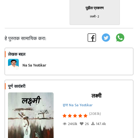
पुढील प्रकरण
लक्ष्मी - 2
हे पुस्तक सामायिक करा:
लेखक बद्दल
फॉलो करा
Na Sa Yeotikar
पूर्ण कादंबरी
लक्ष्मी
द्वारा Na Sa Yeotikar
(208.1k)
246.1k
26
147.4k