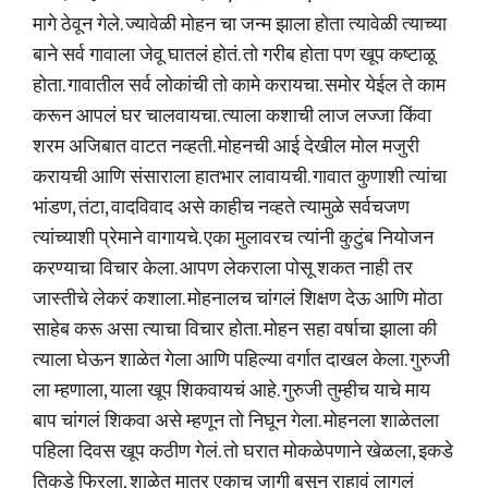
मागे ठेवून गेले. ज्यावेळी मोहन चा जन्म झाला होता त्यावेळी त्याच्या
बाने सर्व गावाला जेवू घातलं होतं. तो गरीब होता पण खूप कष्टाळू
होता. गावातील सर्व लोकांची तो कामे करायचा. समोर येईल ते काम
करून आपलं घर चालवायचा. त्याला कशाची लाज लज्जा किंवा
शरम अजिबात वाटत नव्हती. मोहनची आई देखील मोल मजुरी
करायची आणि संसाराला हातभार लावायची. गावात कुणाशी त्यांचा
भांडण, तंटा, वादविवाद असे काहीच नव्हते त्यामुळे सर्वचजण
त्यांच्याशी प्रेमाने वागायचे. एका मुलावरच त्यांनी कुटुंब नियोजन
करण्याचा विचार केला. आपण लेकराला पोसू शकत नाही तर
जास्तीचे लेकरं कशाला. मोहनालच चांगलं शिक्षण देऊ आणि मोठा
साहेब करू असा त्याचा विचार होता. मोहन सहा वर्षाचा झाला की
त्याला घेऊन शाळेत गेला आणि पहिल्या वर्गात दाखल केला. गुरुजी
ला म्हणाला, याला खूप शिकवायचं आहे. गुरुजी तुम्हीच याचे माय
बाप चांगलं शिकवा असे म्हणून तो निघून गेला. मोहनला शाळेतला
पहिला दिवस खूप कठीण गेलं. तो घरात मोकळेपणाने खेळला, इकडे
तिकडे फिरला, शाळेत मात्र एकाच जागी बसून राहावं लागलं