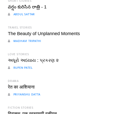
SHORT STORIES
వర్షం కురిసిన రాత్రి - 1
ABDUL SATTAR
TRAVEL STORIES
The Beauty of Unplanned Moments
MADHAVI TRIPATHI
LOVE STORIES
અધૂરો અધ્યાય : પ્રકરણ ૨
RUPEN PATEL
DRAMA
रेत का आशियाना
PRIYANSHU DATTA
FICTION STORIES
विरासत: एक रहस्यमयी वसीयत