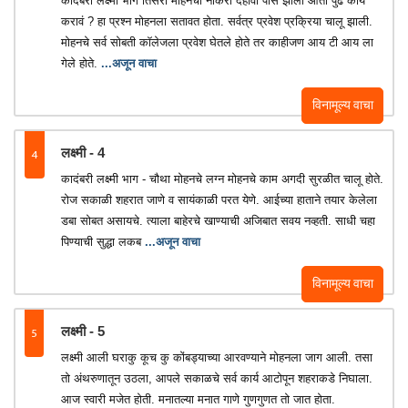
कादंबरी लक्ष्मी भाग तिसरा मोहनची नोकरी दहावी पास झालो आता पुढे काय
करावं ? हा प्रश्न मोहनला सतावत होता. सर्वत्र प्रवेश प्रक्रिया चालू झाली.
मोहनचे सर्व सोबती कॉलेजला प्रवेश घेतले होते तर काहीजण आय टी आय ला
गेले होते.
...अजून वाचा
विनामूल्य वाचा
4
लक्ष्मी - 4
कादंबरी लक्ष्मी भाग - चौथा मोहनचे लग्न मोहनचे काम अगदी सुरळीत चालू होते.
रोज सकाळी शहरात जाणे व सायंकाळी परत येणे. आईच्या हाताने तयार केलेला
डबा सोबत असायचे. त्याला बाहेरचे खाण्याची अजिबात सवय नव्हती. साधी चहा
पिण्याची सुद्धा लकब
...अजून वाचा
विनामूल्य वाचा
5
लक्ष्मी - 5
लक्ष्मी आली घराकु कूच कु कोंबड्याच्या आरवण्याने मोहनला जाग आली. तसा
तो अंथरुणातून उठला, आपले सकाळचे सर्व कार्य आटोपून शहराकडे निघाला.
आज स्वारी मजेत होती. मनातल्या मनात गाणे गुणगुणत तो जात होता.