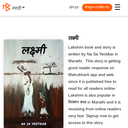
☰
लॉग इन
मराठी
विनामूल्य प्रकाशित करा
लक्ष्मी
Lakshmi book and story is
written by Na Sa Yeotikar in
Marathi . This story is getting
good reader response on
Matrubharti app and web
since it is published free to
read for all readers online.
Lakshmi is also popular in
फिक्शन कथा in Marathi and it is
receiving from online readers
very fast. Signup now to get
access to this story.