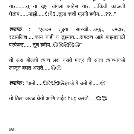
यार.......तू ना खूप चांगला आहेस यार. ...किती काळजी
घेतोय......माझी.....💞🥰..तुला कशी मुलगी हवीय....??.."
शशांक
: "एकदम तुझ्या सारखी....क्यूट, दमदार,
स्टायलिश.....काय नाही ग तुझ्यात....सगळच आहे माझ्यासाठी
परफेक्ट..... तूच हवीय..💞🥰🥰🥰😘"
तो अस बोलतो त्याच लक्ष नसते मात्र ती आता त्याच्याकडे
लाजून बघत असते.....😌😌
शशांक
: "अमो.....💞🥰🥰😘इकडे ये उभी हो.....😌"
तो तिला जवळ घेतो आणि टाईट hug करतो.....💞🥰
￼