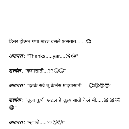
डिनर होऊन गप्पा मारत बसले असतात.......💞
अमायरा
: "Thanks.....yar....😘😘"
शशांक
: "कशासाठी...??🙄🙄"
अमायरा
: "इतकं सर्व तू केलंस माझ्यासाठी.....💞😍😍😍"
शशांक
: "तुला कुणी म्हटल हे तुझ्यासाठी केलं मी.....😁😁🤣
😂"
अमायरा
: "म्हणजे.....??🙄🙄"