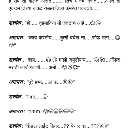
हे सर्व ती बोलत असते........ तिचं भानच नसते......आणि तो
एकदम तिच्या जवळ येऊन तिला कमरेत पकडतो.....
शशांक
: "हो..... तुझ्याविना मी एकटाच आहे....💞😘"
अमायरा
: "काय करतोय......कुणी बघेल ना.....सोड मला....😌
😌"
शशांक
: "हाय.......😌😘माझी क्युटीपाय.....🤗🥰...गोंडस
मराठी लाजीरवाणी..... अमो....😌😘💞"
अमायरा
: "पुरे ह्म्म्म.....लाड....🤨🤨"
शशांक
: "Fine....🥴"
अमायरा
: "hmm..😜🤭🤫🤭🤭🤭"
शशांक
: "कँडल लाईट डिनर...?? येणार का...??🙄🙄"