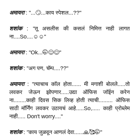
अमायरा
: "...🙄...काय स्पेशल...??"
शशांक
: "तू असलीस की कसलं निमित्त नाही लागत
ना....So....☺️☺️"
अमायरा
: "Ok...🤭😌😌"
शशांक
: "अग पण, चॅम्प....??"
अमायरा
: "त्याचाच कॉल होता...... मी मगाशी बोलले.....तो
लवकर जेऊन झोपणार.....उद्या ऑफिस जॉईन करेन
ना........काही दिवस सिक लिव्ह होती त्याची......... ऑफिस
साठी मॉर्निंग लवकर उठायचं आहे.....So,..... काही प्रोब्लेम
नाही..... Don't worry...."
शशांक
: "काय जुळवून आणलं देवा......🙏🥰🤭"