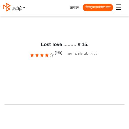
☰
लॉग इन
தமிழ்
विनामूल्य प्रकाशित करा
Lost love ......... # 15.
(15k)
14.6k
6.7k