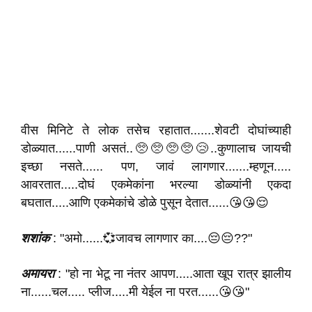
वीस मिनिटे ते लोक तसेच रहातात.......शेवटी दोघांच्याही
डोळ्यात......पाणी असतं..🥺🥺🥺🥺😢..कुणालाच जायची
इच्छा नसते...... पण, जावं लागणार.......म्हणून.....
आवरतात.....दोघं एकमेकांना भरल्या डोळ्यांनी एकदा
बघतात.....आणि एकमेकांचे डोळे पुसून देतात......😘😘😌
शशांक
: "अमो......💞जावच लागणार का....😔😔??"
अमायरा
: "हो ना भेटू ना नंतर आपण.....आता खूप रात्र झालीय
ना......चल..... प्लीज.....मी येईल ना परत......😘😘"