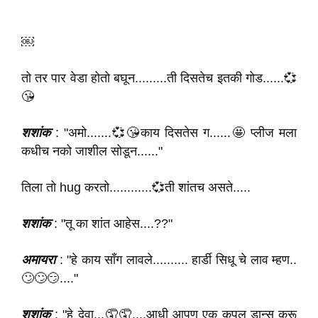
￼
तो तर पार वेडा होतो बघून.........ती दिसतेच इतकी गोड......💞
😘
शशांक
: "अमो.......💞😘काय दिसतेस ग......🤩 प्लीज मला
कधीच नको जाशील सोडून......"
तिला तो hug करतो............💞ती शांतच असते.....
शशांक
: "तू का शांत आहेस....??"
अमायरा
: "हे काय साँग लावले.......... हार्डी सिधू चे लाव म्हण..
🙄🙄😏...."
शशांक
: "हे देवा...🤦🤦....आधी आपण एक कपल डान्स करू