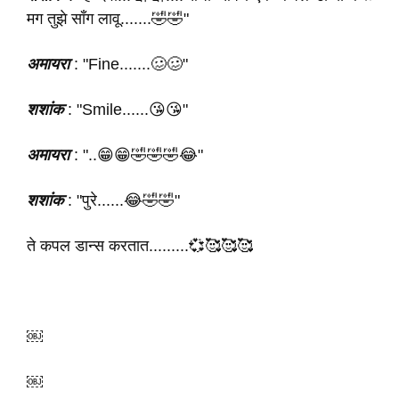
मग तुझे साँग लावू.......🤣🤣"
अमायरा
: "Fine.......🥴🥴"
शशांक
: "Smile......😘😘"
अमायरा
: "..😁😁🤣🤣🤣😂"
शशांक
: "पुरे......😂🤣🤣"
ते कपल डान्स करतात.........💞🥰🥰🥰
￼
￼