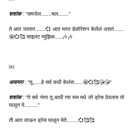
शशांक
: "समजेल.......चल......."
ते आत जातात.......💞 आत मस्त डेकोरेशन केलेलं असतं.......
🤩💞🥰 साइलंट म्युझिक.....🎶🎶
￼
अमायरा
: "तू......हे सर्व कधी केलंस......🤩💞🥰😘😘"
शशांक
: "ते सर्व नंतर तू आधी त्या रूम मधे जो ड्रेस ठेवलाय तो
घालून ये........."
ती आत जाऊन ड्रेस घालून येते........💞🥰🥰