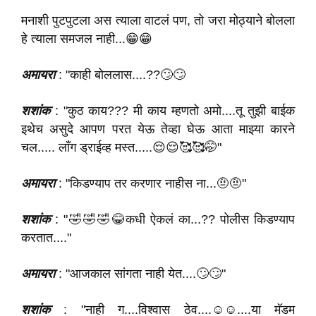
मनाशी पुटपुटला अस त्याला वाटलं पण, तो जरा मोठ्याने बोलला
हे त्याला समजल नाही...😁😁
अमायरा
: "काही बोललास....??🙄🙄
शशांक
: "कुठ काय??? मी काय म्हणतो अमो....तू तुझी बाईक
इथेच असुदे आपण परत येऊ तेव्हा घेऊ आता माझ्या कारने
चल..... लॉंग ड्राईव्ह मस्त.....😌😌🥰🥰🤭"
अमायरा
: "किडण्याप तर करणार नाहीस ना...🤨🤨"
शशांक
: "🤣🤣🤣😂कधी ऐकलं का...?? पोलीस किडण्याप
करतात...."
अमायरा
: "आजकाल सांगता नाही येत....🙄🙄"
शशांक
: "नाही ग....विश्वास ठेव....☺️☺️....या मॅडम