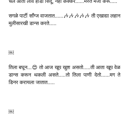
चल आता लाव हार्डी सिदू, नेहा कक्कर......मस्त मजा करू.....
सगळे पार्टी साँग्ज वाजतात......🎶🎶🎶🎶🎶 ती एखाद्या लहान
मुलीसारखी डान्स करते.....
￼
तिला बघून...😍 तो आज खूप खुश असतो.....ती आता खूप वेळ
डान्स करून थकली असते.....तो तिला पाणी देतो......मग ते
डिनर करायला जातात.....
￼