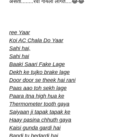
असतो........रेवा गायला लागते....😂😂
ree Yaar
Koi AC Chala Do Yaar
Sahi hai,
Sahi hai
Baaki Saari Fake Lage
Dekh ke tujko brake lage
Door door se theek hai rani
Paas aao toh sekh lage
Paara itna high hua ke
Thermometer tooth gaya
Saiyaan ji tapak tapak ke
Haay pasina chhuth gaya
Kaisi gunda gardi hai
Bandi tu bedardi hai