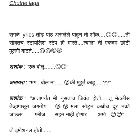
Chutne laga
सगळे lyrics तोंड पाठ असलेले पाहून तो शॉक....🙄🙄.....ती
सोबतच स्टायलिश स्टेप ही मारते....त्याला ती एकदम छोटी
मुलगी वाटते.....😌😌🤭🤭
शशांक
: "एक बोलू.......🙄🙄"
अमायरा
: "मग...बोल ना......😜की मुहूर्त काढू.....??"
शशांक
: "आतापर्यंत मी नुसताच जिवंत होतो.....तू भेटलीस
तेव्हापासून जगतोय....😘😘मला सोडून कधीच दूर नको
जाऊस....... प्लीज......सहन नाही होणार...... अमो...😔😔"
तो इमोशनल होतो......