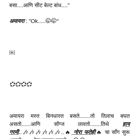
बसा....आणि सीट बेल्ट बांध...."
अमायरा
: "Ok.....🤭🤭"
￼
💞💞💞💞
अमायरा मस्त बिनधास्त बसते.......तो तिलाच बघत
असतो......आणि सोंग्ज लावतो.......तिथे
हाय
गरमी
..🎶🎶🎶🎶🎶🎶..🔥
नोरा फतेही
🔥 चा साँग सुरू