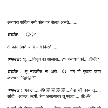
अमायरा
पार्किंग मध्ये फोन वर बोलत असते.......
शशांक
: "...🙄🙄"
ती फोन ठेवते आणि मागे फिरते......
अमायरा
: "तू.....निघून का आलास...?? बसायचं की....🤨🤨"
शशांक
: "तू नव्हतीस ना अमो...💞 मग मी एकटा काय
करणार..?😔😔?"
अमायरा
: "एकटा.....😂🤣🤣🤣🤣....वेडा की काय तू.....
आंटी - अंकल, ऋषी, रेवा असल्यावर तू एकटा.....😂🤣"