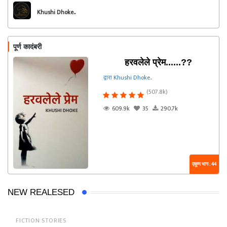
Khushi Dhoke..️️️
पूर्ण कादंबरी
हरवलेले प्रेम......??
द्वारा Khushi Dhoke..️️️
(507.8k)
609.9k
35
290.7k
एकूण भाग : 44
NEW REALESED
FICTION STORIES