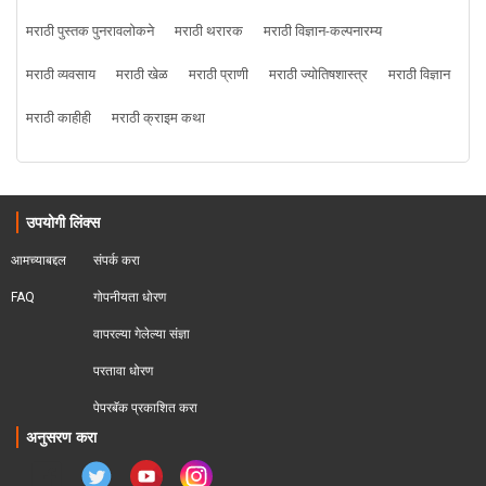
मराठी पुस्तक पुनरावलोकने
मराठी थरारक
मराठी विज्ञान-कल्पनारम्य
मराठी व्यवसाय
मराठी खेळ
मराठी प्राणी
मराठी ज्योतिषशास्त्र
मराठी विज्ञान
मराठी काहीही
मराठी क्राइम कथा
उपयोगी लिंक्स
आमच्याबद्दल
संपर्क करा
FAQ
गोपनीयता धोरण
वापरल्या गेलेल्या संज्ञा
परतावा धोरण 
पेपरबॅक प्रकाशित करा
अनुसरण करा