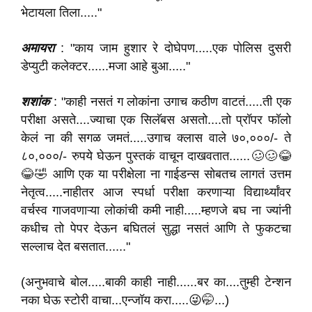
भेटायला तिला....."
अमायरा
: "काय जाम हुशार रे दोघेपण.....एक पोलिस दुसरी
डेप्युटी कलेक्टर......मजा आहे बुआ....."
शशांक
: "काही नसतं ग लोकांना उगाच कठीण वाटतं.....ती एक
परीक्षा असते....ज्याचा एक सिलॅबस असतो....तो प्रॉपर फॉलो
केलं ना की सगळ जमतं.....उगाच क्लास वाले ७०,०००/- ते
८०,०००/- रुपये घेऊन पुस्तकं वाचून दाखवतात......🥴🥴😂
😂🤣 आणि एक या परीक्षेला ना गाईडन्स सोबतच लागतं उत्तम
नेतृत्व.....नाहीतर आज स्पर्धा परीक्षा करणाऱ्या विद्यार्थ्यांवर
वर्चस्व गाजवणाऱ्या लोकांची कमी नाही.....म्हणजे बघ ना ज्यांनी
कधीच तो पेपर देऊन बघितलं सुद्धा नसतं आणि ते फुकटचा
सल्लाच देत बसतात......"
(अनुभवाचे बोल.....बाकी काही नाही......बर का....तुम्ही टेन्शन
नका घेऊ स्टोरी वाचा...एन्जॉय करा.....😜🤭...)