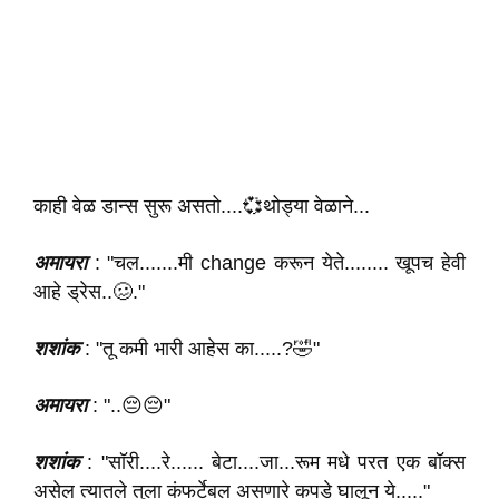
काही वेळ डान्स सुरू असतो....💞थोड्या वेळाने...
अमायरा
: "चल.......मी change करून येते........ खूपच हेवी
आहे ड्रेस..🥴."
शशांक
: "तू कमी भारी आहेस का.....?🤣"
अमायरा
: "..😔😔"
शशांक
: "सॉरी....रे...... बेटा....जा...रूम मधे परत एक बॉक्स
असेल त्यातले तुला कंफर्टेबल असणारे कपडे घालून ये....."