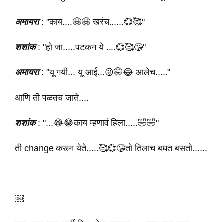
अमायरा
: "काय....🤩🤩 खरंच......💞🥰"
शशांक
: "हो जा.....पटकन ये ....💞🥰😘"
अमायरा
: "यू गयी... यू आई...😜🤭😂 आलेच....."
आणि ती पळतच जाते....
शशांक
: "...😂😂काय म्हणावं हिला.....🤣🤣"
ती change करून येते.....🥰💞😘तो तिलाच बघत बसतो......
￼