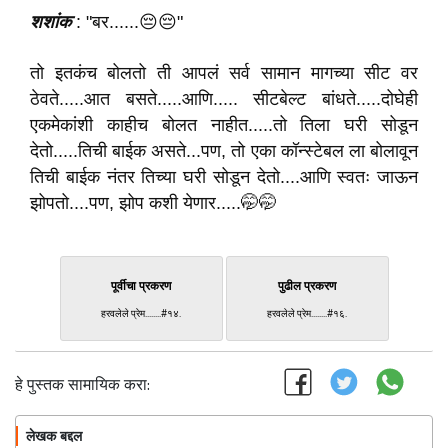
शशांक
: "बर......😔😔"
तो इतकंच बोलतो ती आपलं सर्व सामान मागच्या सीट वर
ठेवते.....आत बसते.....आणि..... सीटबेल्ट बांधते.....दोघेही
एकमेकांशी काहीच बोलत नाहीत.....तो तिला घरी सोडून
देतो.....तिची बाईक असते...पण, तो एका कॉन्स्टेबल ला बोलावून
तिची बाईक नंतर तिच्या घरी सोडून देतो....आणि स्वतः जाऊन
झोपतो....पण, झोप कशी येणार.....🤭🤭
पूर्वीचा प्रकरण
पुढील प्रकरण
हरवलेले प्रेम........#१४.
हरवलेले प्रेम........#१६.
हे पुस्तक सामायिक करा:
लेखक बद्दल
फॉलो करा