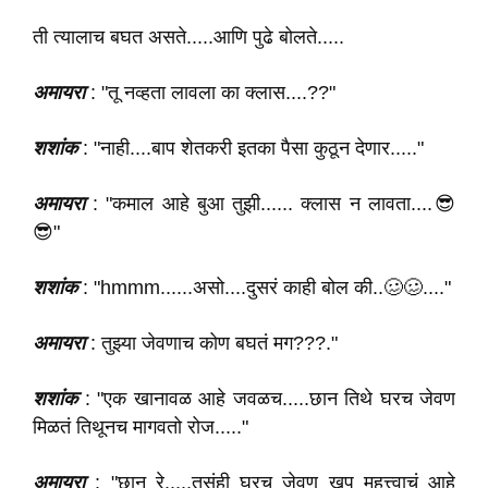
ती त्यालाच बघत असते.....आणि पुढे बोलते.....
अमायरा
: "तू नव्हता लावला का क्लास....??"
शशांक
: "नाही....बाप शेतकरी इतका पैसा कुठून देणार....."
अमायरा
: "कमाल आहे बुआ तुझी...... क्लास न लावता....😎
😎"
शशांक
: "hmmm......असो....दुसरं काही बोल की..🥴🥴...."
अमायरा
: तुझ्या जेवणाच कोण बघतं मग???."
शशांक
: "एक खानावळ आहे जवळच.....छान तिथे घरच जेवण
मिळतं तिथूनच मागवतो रोज....."
अमायरा
: "छान रे.....तसंही घरच जेवण खूप महत्त्वाचं आहे