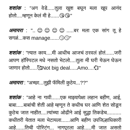
शशांक
: "अग वेडे.....तुला खुश बघून मला खूप आनंद
होतो....म्हणून केलं मी हे......😘😘"
अमायरा
: "..😌😌😌😌.....बर मला एक सांग तू हे
सगळं...कस manage......🙄🙄"
शशांक
: "त्यात काय....मी आधीच आजचं ठरवलं होतं......जरी
आपण हॉस्पिटल मधे नसतो भेटलो....तुला मी घरी येऊन घेऊन
जाणार होतो.....🥰Not big deal.....Amo....💞"
अमायरा
: "अच्छा...तुझी फॅमिली कुठेय...??"
शशांक
: "आहे ना गावी......एक माझ्यापेक्षा लहान बहीण, आई,
बाबा.....बाबांची शेती आहे म्हणून ते कधीच घर आणि शेत सोडून
कुठेच जात नाहीत....त्यांच्या ओढीने आई सुद्धा तिकडेच..........
कधीतरी येतात मला भेटायला......आणि बहीण उपजिल्हाधिकारी
आहे......तिची पोस्टिंग... नागपूरला आहे.....मी जात असतो