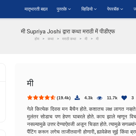
﻿मातृभारती बद्दल
पुस्तके 
व्हिडियो 
पेपरबॅक 
ज
मी Supriya Joshi द्वारा कथा मराठी में पीडीएफ
होम
कथा
मराठी कथा
मी
मी
मी
(19.4k)
4.3k
11.7k
3
गेले कित्येक दिवस मन बैचैन होते. कशातच लक्ष लागत नव्ह
मुलंतर सोडाच पण हेपण घाबरले होते. काय झाले म्हणून व
नसल्यामुळे उत्तर देण्याऐवजी अजून चिडत होते. त्यामुळे सगळ्या
पैंटिंग करून लगेच ताजीतवानी होणारी, ह्यावेळेस सुई किंवा 