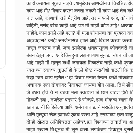
काही करायला सुचत नव्हते त्यामुळेतर आणखीनच चिडचिड होत होत
कोण आहे मी? विचार करता करता नक्की मी कोण आहे तेच कळ
नातं आहे, कोणाची तरी मैत्रीण आहे, तर बायको आहे, कोणा
वाहिनी, नणंद बरेच काही आहे. पण मी माझी कोण आहे? आजक
नाहीये. काय झाले आहे मला? मी मला शोधायचा का प्रयत्न करत
अट्टाहास? काही समजेनासेच झाले आहे. विचार करता करता
म्हणून जगलेच नाही. जन्म झालेल्या क्षणापासूनच कोणतेतरी 
बंधन ठेवून जगत आहे किंबहुना लहानपणापासून ह्या बंधनाची ज
आहे. माझी मी म्हणून कधी जगायला मिळालेच नाही. कधी प्रयत्
स्वतःच्या स्वतःच. कुठलीही वेगळी गोष्ट करावीशी वाटली कि
तेव्हा "जग काय म्हणेल?" हा विचार मनात येऊन कधी मोकळे
अचानक एका डोंगरावर फिरायला जायचा योग आला.. तिथे डोंगरा
जे बघत होते ते न बघता मला स्वतःला जे छान वाटत होते त
मोकळी हवा , नजरेला पडणारे हे सौन्दर्य, हाच मोकळा श्वा
खान ह्यांनी लिहिलेल्या आणि अमेय वाघ ह्याने मराठीत अनुवादी
आणि मृत्यूचा खेळ ह्यामध्ये एकच रस्ता आहे. रस्त्याच्या एका बा
दोन्ही खेळात अनिश्चितता आहेच". ह्या विश्वाच्या ताकतीचा आ
माझा प्रवास तिथूनच मी सुरु केला. सगळेजण तिकडून दुसरीक