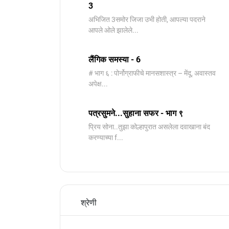
3
️अभिजित ️3समोर जिजा उभी होती, आपल्या पदराने
आपले ओले झालेले...
लैंगिक समस्या - 6
# भाग ६ : पोर्नोग्राफीचे मानसशास्त्र – मेंदू, अवास्तव
अपेक्ष...
पत्रसुमने...सुहाना सफर - भाग ९
प्रिय सोना..तुझा कोल्हापुरात असलेला दवाखाना बंद
करण्याच्या f...
श्रेणी