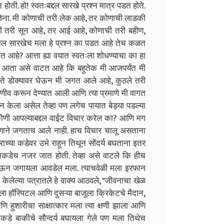
ी. हो! स्वतःबद्दल सारखे प्रश्न मात्र पडत होते.
ेना. मी कोणाची तरी लेक आहे, तर कोणाची लाडकी
ची तरी सून आहे, तर आई आहे, कोणाची तरी बहीण,
ाल सारखेच मला हे प्रश्न का पडत आहे तेच कळत
 आहे? आत्ता ह्या वयात स्वतःला शोधण्याचा का हा
 आता असे वाटत आहे कि बहुतेक मी आजपर्यंत मी
नाते डोक्यावर घेऊन मी जगत आले आहे, कुठले तरी
ाणीव करून देण्यात आली आणि त्या प्रमाणे मी वागत
न केला असेल तेव्हा पण लगेच पायात बेड्या पडल्या
 कोणी आपल्याबद्दल वाईट विचार करेल का? आणि मग
पणाने जगताच आले नाही. हाच विचार चालू असताना
च्या कडेवर उभे राहून तिथून सोंदर्य बघताना इतर
िकडेच नजर जात होती. तेव्हा असे वाटले कि हीच
स घेऊन जगायला आवडेल मला. त्याचवेळी मला इरफान
त केलेल्या पत्रातले हे वाक्य आठवले, "जीवनाचा खेळ
जूला हॉस्पिटल आणि दुसऱ्या बाजूला क्रिकेटचे मैदान,
णि हुशारीचा साक्षात्कार मला त्या क्षणी झाला आणि
डे बाकीचे सौन्दर्य बघायला गेले पण मला तिथेच