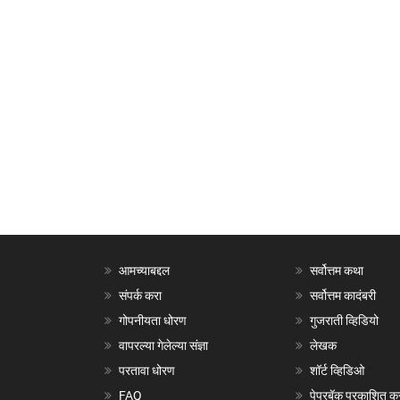
आमच्याबद्दल
सर्वोत्तम कथा
संपर्क करा
सर्वोत्तम कादंबरी
गोपनीयता धोरण
गुजराती व्हिडियो
वापरल्या गेलेल्या संज्ञा
लेखक
परतावा धोरण
शॉर्ट व्हिडिओ
FAQ
पेपरबॅक प्रकाशित क