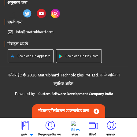
अनुसरण करा
संपर्क करा
info@matrubharti.com
मोबाइल अॅप
Download On App Store
Download On Play Store
कॉपीराईट © 2026 Matrubharti Technologies Pvt. Ltd. सगळे अधिकार
सुरक्षित आहेत.
Custom Software Development Company India
Powered by :
मोफत एप्लिकेशन डाउनलोड करा
पुस्तके
विनामूल्य प्रकाशित करा
कोट्स
व्हिडियो
प्रोफाईल