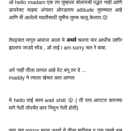
ओ hello madam एक तर तुम्हाला बोलायची पद्धत नाही आणि
डायरेक्ट माझ्या अंगावर ओरडताय attitude तुमच्यात आहे
आणि मी आलेलो मदतीसाठी तुमीच तुमच चालू केलात.😒
तेवढ्यात मागून आवाज आला ये
अथर्व
चलना यार आधीच उशीर
झालाय जाउदे सोड , ओ ताई I am sorry चल रे बाबा.
अरे नाही तीला लागल आहे वेट बगू तर दे ...
maddy ने त्याला खेचत आत आणल
ये hello ताई काय wait shitt 😤 ( ती पाय आपटत कारच्या
मागे गेली तोपर्यंत कार निघुन गेली होती)
कार च्या mirror मधुन अथर्व ने तीला बघीतल व एक उनसे हसू