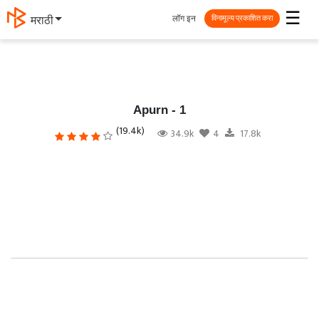
☰
लॉग इन
தமிழ்
विनामूल्य प्रकाशित करा
Apurn - 1
(19.4k)
34.9k
4
17.8k