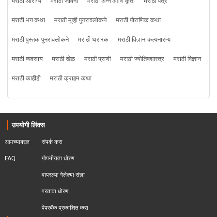
मराठी आरोग्य
मराठी जीवनी
मराठी अन्न आणि कृती
मराठी पत्र
मराठी भय कथा
मराठी मूव्ही पुनरावलोकने
मराठी पौराणिक कथा
मराठी पुस्तक पुनरावलोकने
मराठी थरारक
मराठी विज्ञान-कल्पनारम्य
मराठी व्यवसाय
मराठी खेळ
मराठी प्राणी
मराठी ज्योतिषशास्त्र
मराठी विज्ञान
मराठी काहीही
मराठी क्राइम कथा
उपयोगी लिंक्स
आमच्याबद्दल
संपर्क करा
FAQ
गोपनीयता धोरण
वापरल्या गेलेल्या संज्ञा
परतावा धोरण 
पेपरबॅक प्रकाशित करा