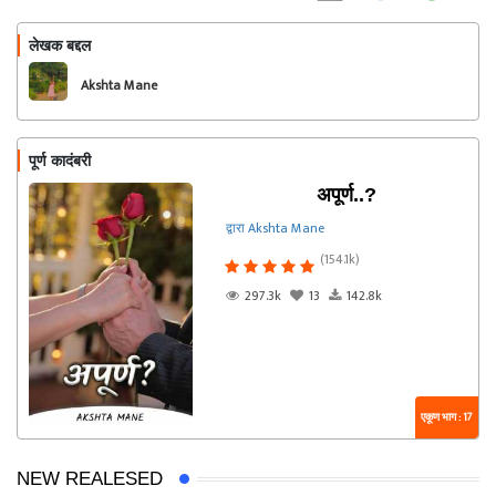
लेखक बद्दल
फॉलो करा
Akshta Mane
पूर्ण कादंबरी
अपूर्ण..?
द्वारा Akshta Mane
(154.1k)
297.3k
13
142.8k
एकूण भाग : 17
NEW REALESED