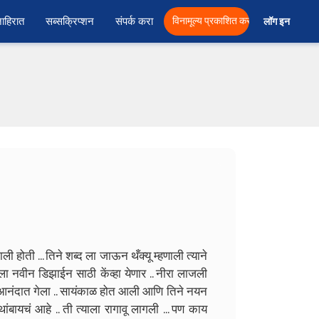
ाहिरात
सब्सक्रिप्शन
संपर्क करा
विनामूल्य प्रकाशित करा
लॉग इन  
होती ... तिने शब्द ला जाऊन थँक्यू म्हणाली त्याने
ा नवीन डिझाईन साठी केंव्हा येणार .. नीरा लाजली
ूप आनंदात गेला .. सायंकाळ होत आली आणि तिने नयन
ंबायचं आहे .. ती त्याला रागावू लागली ... पण काय