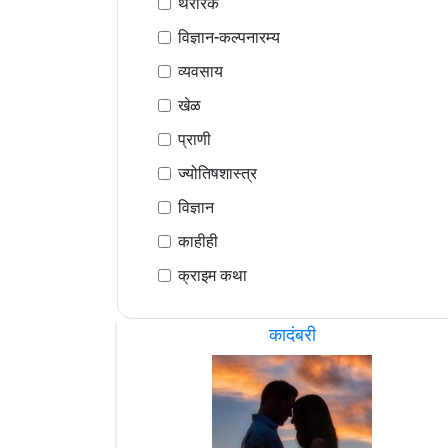
थरारक
विज्ञान-कल्पनारम्य
व्यवसाय
खेळ
प्राणी
ज्योतिषशास्त्र
विज्ञान
काहीही
क्राइम कथा
कादंबरी