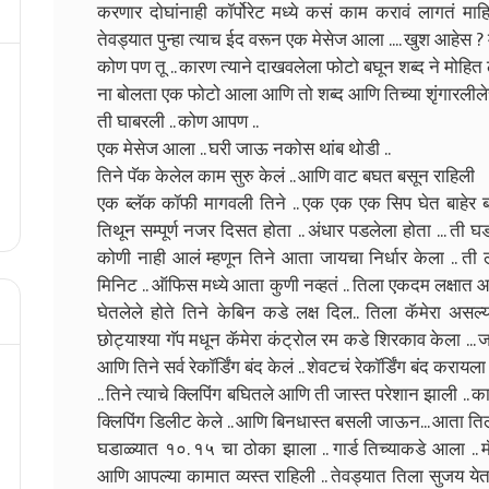
करणार दोघांनाही कॉर्पोरेट मध्ये कसं काम करावं लागतं मा
तेवड्यात पुन्हा त्याच ईद वरून एक मेसेज आला .... खुश आहेस ? 
कोण पण तू .. कारण त्याने दाखवलेला फोटो बघून शब्द ने मोहित ल
ना बोलता एक फोटो आला आणि तो शब्द आणि तिच्या शृंगारलीलेच
ती घाबरली .. कोण आपण ..
एक मेसेज आला .. घरी जाऊ नकोस थांब थोडी ..
तिने पॅक केलेल काम सुरु केलं .. आणि वाट बघत बसून राहिली
एक ब्लॅक कॉफी मागवली तिने .. एक एक एक सिप घेत बाहेर ब
तिथून सम्पूर्ण नजर दिसत होता .. अंधार पडलेला होता ... 
कोणी नाही आलं म्हणून तिने आता जायचा निर्धार केला .. ती 
मिनिट .. ऑफिस मध्ये आता कुणी नव्हतं .. तिला एकदम लक्षात आल 
घेतलेले होते तिने केबिन कडे लक्ष दिल.. तिला कॅमेरा असल
छोट्याश्या गॅप मधून कॅमेरा कंट्रोल रम कडे शिरकाव केला ... ज
आणि तिने सर्व रेकॉर्डिंग बंद केलं .. शेवटचं रेकॉर्डिंग बंद करा
.. तिने त्याचे क्लिपिंग बघितले आणि ती जास्त परेशान झाली .. 
क्लिपिंग डिलीट केले .. आणि बिनधास्त बसली जाऊन... आता तिला
घडाळ्यात १०. १५ चा ठोका झाला .. गार्ड तिच्याकडे आला .. म
आणि आपल्या कामात व्यस्त राहिली .. तेवड्यात तिला सुजय येत