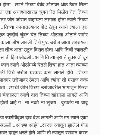
होता .. त्याने तिच्या बेबंद ओठांवर ओठ ठेवत तिला
तिला एक अधाश्यासारखं चुंबन घेत मिठीत घेत तिच्या
त्र जोर जोरात वाहायला लागला होता त्याने तिच्या
तिच्या कानातल्यावर बोट ठेवून त्याने त्याला एक
 प्रदीर्घ चुंबन घेत तिच्या ओठाला ओठाने समोर
टोकाला जीभ लावली तिचे पुष्ट उरोज आता शहरायला
जूचा कला तीळ आता उठून दिसत होता आणि तिची त्यातली
स ची झिप ओढली .. आणि तिच्या ब्रा चे हुक्स तो दूर
ान त्याने ओठांमध्ये घेतले तिचा हात आता त्याच्या
ेली तिचे उरोज धडधड करू लागले होते ..तिच्या
गोलाकार उरोजावर ठेवला आणि त्यांना तो मसाज करू
 होता .. त्याची जीभ तिच्या उरोजावरील भागातून फिरत
तो चेकाळला त्याचे दात तिच्या खांद्याला लागले आणि
 होती आई ग .. ना नको ना सुजय ... दुखतंय ना चावू
च्या स्पर्शबिंदूवर दाब देऊ लागली आणि मग त्याने एका
हळली .. आःह्ह आईगं ..स्स्स्स त्यातून झालेलं गोड
उरोजावर दाबून धरले होते आणि तो त्यातून रसपान करत