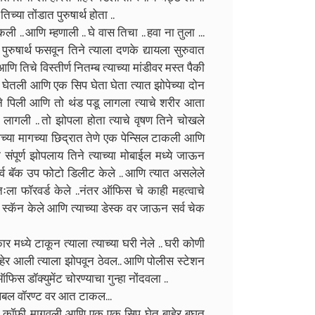
्या तोंडात पुरुषार्थ होता ..
 .. आणि म्हणाली .. घे वास तिचा .. हवा ना तुला ...
ुरुषार्थ फसवून तिने त्याला दणके द्यायला सुरुवात
ि तिचे विस्तीर्ण नितम्ब त्याच्या मांडीवर मस्त पैकी
न घेतली आणि एक सिप घेता घेता त्यात झोपेच्या दोन
डीने पिली आणि तो थंड पडू लागला त्याचे शरीर आता
ा लागली .. तो झोपला होता त्याचे वृषण तिने चोखले
्याच्या मागच्या छिद्रात तेणे एक पेन्सिल टाकली आणि
 संपूर्ण झोपलाय तिने त्याच्या मोबाईल मध्ये जाऊन
्व बॅक उप फोटो डिलीट केले .. आणि त्यात असलेले
तःला फॉरवर्ड केले ..नंतर ऑफिस चे काही महत्वाचे
्ये स्कॅन केले आणि त्याच्या डेस्क वर जाऊन सर्व चेक
र मध्ये टाकून त्याला त्याच्या घरी नेले .. घरी कोणी
ाहेर आली त्याला झोपवून ठेवल.. आणि पोलीस स्टेशन
फिस डॉक्युमेंट चोरण्याचा गुन्हा नोंदवला ..
ेलेबल वॉरण्ट वर आत टाकल...
मस्त कॉफी मागवली आणि एक एक सिप घेत बाहेर बघत