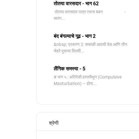
तोतया वारसदार - भाग 62
तोतया वारसदार पात्र रचना बबन -
सारंग...
बंद बंगल्याचे गूढ - भाग 2
&nbsp; प्रकरण 2: सकाळी आठची वेळ आणि तीन
चेहरे दुसऱ्या दिवशी...
लैंगिक समस्या - 5
# भाग ५ : अतिरेकी हस्तमैथुन (Compulsive
Masturbation) – डोपा...
श्रेणी