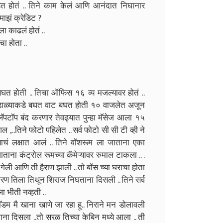
हित होतं .. तिने काम केलं आणि आनंदात निघानार
माझं क्रेडिट ?
ा काढलं होतं ..
ा होता ..
घत होती .. तिचा ऑफिस १६ व्य मजल्यावर होतं ..
ती घडाळ्याकडे बघत वाट बघत होती १० वाजलेत अजून
लॅपटॉप बंद करणार तेवढ्यात पुन्हा मॅसेज आला १५
,..तिने फोटो पहिलेत .. सर्व फोटो सी सी टी व्ही ने
्याचं लक्षात आलं .. तिने वॉशरूम ला जाताना एका
ाताना कंट्रोल रूमच्या कॅमेऱ्यावर रुमाल टाकला .. .
यला गेली आणि ती हैराण झाली .. तो बॉस च्या घराचा होता
कारण तिला तिथून शिराज निघताना दिसली .. तिने सर्व
 भीती नव्हती ..
ॅडम मै खाना खाणे जा रहा हू.. निराने मन डोलावली
ाना दिसला ..तो सरळ तिच्या केबिन मध्ये आला .. ती