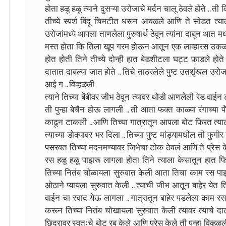
होता हळू हळू त्याने दुसऱ्या उरोजाचे मर्दन चालू ठेवले होते .. ती व
तीच्ये स्पर्श बिंदू चिमटीत धरून आवळले आणि ते सोडत त्या
उरोजांमध्ये आपला ताणलेला पुरुषार्थ ठेवून त्यांना दाबून आत म
मस्त होता कि तिला खूप गरम होऊन आतून एक लाव्हारस उक
होत होती तिने तीच्ये दोन्ही हात बेडशीटला घट्ट फ़ाडले होते
दातात दाबल्या जात होते .. तिचे ताठरलेले पुष्ट उतशृंखल उरो
आई ग .. विव्हळली
त्याने तिच्या बेंबीवर जीभ ठेवून त्यावर थोडी आणलेली रेड वाई
ती पुन्हा बेचैन होऊ लागली .. ती आता फक्त काळ्या रंगाच्या पॅं
काढून टाकली .. आणि तिच्या गात्रातून आपला बोट फिरत त्य
त्याच्या डोक्यावर भर दिला .. तिच्या पुष्ट मांड्यामधील ती फुग
पसरवत तिच्या मदनमण्यावर जिभेचा टोक ठेवलं आणि ते प्रेस के
रस हळू हळू पाझरू लागला होता तिने त्याला केसातून हात फि
तिच्या नितंब चोळायला सुरुवात केली आता तिचा काम रस पा
ओठाने प्यायला सुरुवात केली .. त्याची जीभ आतून बाहेर येत 
वाईन चा स्वाद येऊ लागला .. गात्रातून बाहेर पडलेला काम र
करून तिच्या नितंब चोखायला सुरुवात केली त्यावर त्याचे दा
छिद्रावर स्वतःचे बोट रब केले आणि प्रेस केले ती पुन्हा विव्