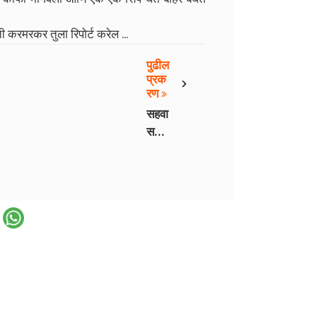
करमरकर तुला रिपोर्ट करेल ...
पुढील
›
प्रक
रण
सहवा
स
भाग -
5