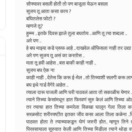
सोफ्यावर बसली होती तो पण बाजूला येऊन बसला
सुजय तू आता कसा काय ?
बघितलेस फोटो ?
म्हणजे तू?
हुम्म्म .. इतके दिवस झाले तुला बघतोय .. आणि तू त्या शब्दला ..
अरे पण ..
हे बघ माझ्या कडे प्रूफ आहे .. दाखवेल ऑफिसला नाही तर उद्या
अरे पण सुजय तू असं का करतोस ..
मला तू हवी आहेस .. बस बाकी काही नाही ..
सुजय बघ ऐक ना
काही नाही .. देतेस कि करू ई-मेल .. तो तिच्याशी सलगी करू ल
बघ इथे गार्ड वैगेरे आहेत ..
त्याला दारू पाजली आणि घरी पाठवलं आता तो सकाळीच येणार ..
त्याने तिच्या केसांमधून हात फिरवणं सुरु केलं आणि तिच्या 
तर त्याचा हात तिच्या कमरेला विळखा घालून गेला तिला का
सरळसोट शरीरयष्टीत इतका जीव कसा आला तिला कळेना ..ति
पाठवत होता ते त्याच्याकडून घेणं जरुरी होत.. म्हणून तिने त
पिरवसायाला सुरुवात केली आणि तिच्या मिडीला त्याने थोडा वर