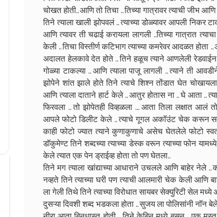
चोखत होती.. आणि तो तिचा .. तिच्या गात्रावर त्याची जीभ आणि तिच
तिने त्याला खाली झोपवलं .. त्याच्या डोळ्यावर आपली निकर टाकली
आणि त्यावर ती चढाई करायला लागली ..तिच्या गात्रात त्याचा प
केली .. तिचा विस्तीर्ण कटिभाग त्याच्या कमरेवर आदळत होता .. आण
अदालत हेलकावे देत होते .. तिने हळूच त्याने आणलेली रेडवाई
गोळ्या टाकल्या .. आणि त्याला पाजू लागली .. त्याने ती आव
झोपेने शांत झाले होते तिने त्याचे शिश्न तोंडात घेत चोखायल
आणि त्याला दाताने हार्ट केले .. आतुर होतास ना .. घे आता .. त
फिरवला .. तो झोपेतही विव्हळला ... आता तिला लक्षात आलं तो
आपले फोटो डिलीट केले .. त्याचे गूगल अकॉउंट चेक करून सर
काही फोटो ज्यात त्याने कुणाकुणाचे असेच घेतलेले फोटो स्व
डॉकुमेण्ट तिने शब्दच्या त्याच्या डेस्क वरून त्याच्या फोन यामध
केले त्यात एक पेन ड्राईव्ह होता तो पण घेतला..
तिने मग त्याला खांद्याच्या आधाराने उचलले आणि बाहेर नेले .. का
नव्हते तिने त्याच्या घरी पण त्याची आलमारी चेक केली आणि ब
ला गेली तिथे तिने त्याच्या विरोधात सायबर सेक्युरिटी सेल मध्ये ऑ
दुसऱ्या दिवशी शब्द भडकला होता .. सुजय ला पोलिसांनी नॉन ब
नीरा आता बिनधास्त होती .. तिने केबिन मध्ये बसून .. एक 