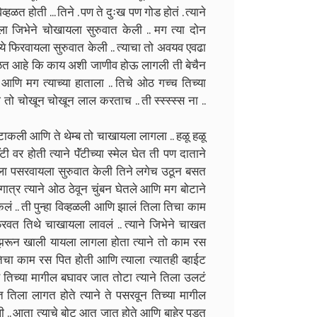
िव्हळत होती ... तिने . पण ते दुःख पण गोड होतं . त्याने
ला जिभेने चोखायला सुरुवात केली .. मग त्या दोन
ध्ये फिरवायला सुरुवात केली .. त्याचा तो अवयव एवढा
ळत आहे कि काय अशी जाणीव होऊ लागली ती बेचैन
 आणि मग त्याच्या हाताला .. तिचे ओठ गच्च तिच्या
ज तो चोखून चोखून लाल करताच .. ती स्स्स्स्स ना ..
न टाकली आणि ते थेम्ब तो चाखायला लागला .. हळू हळू
टी वर होती त्याने पॅंटीच्या स्मेल घेत ती पण दाताने
ाला पसरवायला सुरुवात केली तिने लगेच उठून बसत
ीर गात्र त्याने ओठ ठेवून चुंबन घेतले आणि मग बोटाने
लं .. ती पुन्हा विव्हळली आणि झालं तिला तिचा काम
रवत तिथे चाखायला लावलं .. त्याने जिभेने चाखत
झरून खाली यायला लागला होता त्याने तो काम रस
तिचा काम रस पित होती आणि त्याला त्यातही व्हाईट
स तिच्या मागील बघावर जात तोटा त्याने तिला उलटं
त तिला लागत होते त्याने ते पसरवून तिच्या मागील
हळली .. आता त्याचे बोट आत जात होते आणि बाहेर पडत