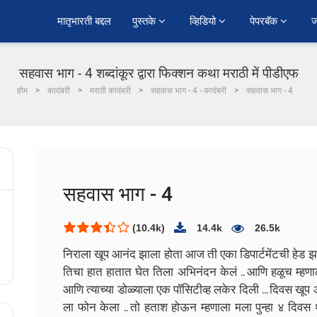
﻿मातृभारती बद्दल
पुस्तके 
व्हिडियो 
पेपरबॅक 
ज
सहवास भाग - 4 शब्दांकूर द्वारा फिक्शन कथा मराठी में पीडीएफ
होम
कादंबरी
मराठी कादंबरी
सहवास भाग - 4 - कादंबरी
सहवास भाग - 4
सहवास भाग - 4
(10.4k)
14.4k
26.5k
निराला खूप आनंद झाला होता आज ती एका डिपार्टमेंटची हेड झाली 
तिचा हात हातात घेत तिला अभिनंदन केलं .. आणि हळूच म्हणाल
आणि त्याच्या डोळ्याला एक पॉसिटीव्ह लकेर दिली ... दिवस ख
ला फोन केला .. तो हताश होऊन म्हणाला मला पुन्हा ४ दिवस था