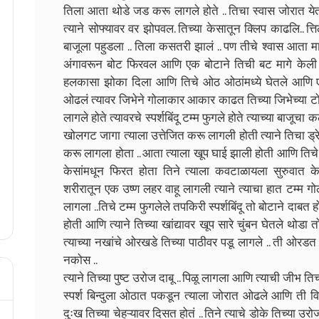
तिला आता थोडे जड करू लागले होते .. तिचा स्वास जोरात येत 
त्याने सोफ्यावर वर झोपवल. तिच्या केसातून क्लिप काढलि.. त्
बाजूला पहुडला .. तिला कसतरी झालं .. पण तीचे श्वास आता मा
अंगावरून बोट फिरवल आणि एक बोटाने तिची बट मागे केली .. 
हलकासा झोका दिला आणि तिचे ओठ ओठांमध्ये घेतले आणि एक
ओढलं त्यावर जिभेने गोलाकार आकार काढत तिच्या जिभेच्या 
लागले होते त्यावरचे स्पर्शबिंदू टम्म फुगले होते त्याच्या बा
खोलगट जागा त्याला उत्तेजित करू लागली होती त्याने तिचा ड्रे
करू लागला होता .. आता त्याला खूप घाई झाली होती आणि तिचे क
केसांमधून फिरत होता तिने त्याला कवटाळायला सुरुवात क
शरीरातून एक उष्ण लहर वाहू लागली त्याने त्याचा हात टम्म 
लागला ..तिचे टम्म फुगलेले तपकिरी स्पर्शबिंदू तो बोटाने दाबत
होती आणि त्याने तिच्या खांद्यावर खूप सारे चुंबन घेतले थोडा 
त्याच्या नखांचे ओरखडे तिच्या पाठीवर पडू लागले .. ती ओरडत
नकोस ..
त्याने तिच्या पुष्ट उरोज दाबू .. पिळू लागला आणि त्याची जीभ ति
स्पर्श बिन्दुला ओठात पकडून त्याला जोरात ओढले आणि ती विव्
दुःख तिच्या चेहऱ्यावर दिसत होतं .. तिने त्याचे डोके तिच्या 