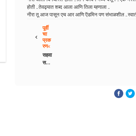
होती .. तेवढ्यात शब्द आला आणि तिला म्हणाला ..
नीरा तू आज पासून एच आर आणि ऍडमिन पण संभाळशील .. स्वाती 
पूर्वी
‹
चा
प्रक
रण
सहवा
स
भाग
- 3