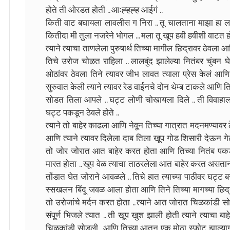
होते ती ओरडत होती .. आःह्हह्ह आईगं ..
किती वाट बघायला लावलीस ग निरा .. तू चालताना माझा हा ल
कितीदा मी तुला नजरेने भोगल ... मला तू खूप हवी हवीशी वाटत 
त्याने त्याचा ताणलेला पुरुषार्थ तिच्या मागील छिद्रावर ठेव
तिचे उरोज चोळत राहिला .. लालबुंद झालेल्या नितंबर चुंबन 
ओठांवर ठेवला तिने त्यावर जीभ लावत त्याला प्रेस केलं आणि 
सुरुवात केली त्याने त्यावर रेड वाईनचे दोन थेम्ब टाकले आणि त
सोडत तिला आपले .. घट्ट लोणी चोखायला दिले .. ती विवाहा
घट्ट पकडून ठेवले होते ..
त्याने तो बाहेर काढला आणि नेवून तिच्या गात्रात मदनमण्याव
आणि त्याने त्यावर दिलेला दाब तिला खूप गोड शिसारी देऊन गेल
तो जोर जोरात आत बाहेर करत होता आणि तिच्या नितंब पकडून
मारत होता .. खूप वेळ त्याचा ताठरलेला आत बाहेर करत असताना
तोंडात घेत जोराने आवळले .. तिचे हात त्याच्या पाठीवर घट्
स्सखलन बिंदू जवळ आला होता आणि तिने तिच्या मागच्या छिद
तो उरोजांचे मर्दन करत होता .. त्याने आत जोरात चिळकांडी स
संपूर्ण भिजले त्यात .. ती खूप खुश झाली होती त्याने त्याचा ब
चिळकांडी सोडली ..आणि तिच्या आतून एक मोठा स्फोट झाल्यागत