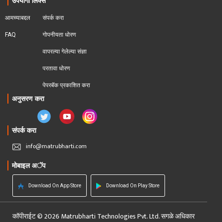
उपयोगी लिंक्स
आमच्याबद्दल
संपर्क करा
FAQ
गोपनीयता धोरण
वापरल्या गेलेल्या संज्ञा
परतावा धोरण 
पेपरबॅक प्रकाशित करा
अनुसरण करा
संपर्क करा
info@matrubharti.com
मोबाइल अॅप
Download On App Store
Download On Play Store
कॉपीराईट © 2026 Matrubharti Technologies Pvt. Ltd. सगळे अधिकार