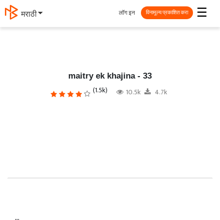
☰
लॉग इन
தமிழ்
विनामूल्य प्रकाशित करा
maitry ek khajina - 33
(1.5k)
10.5k
4.7k
...