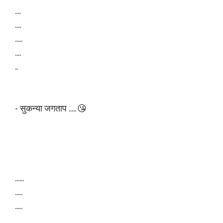
....
....
.....
....
..
- सुकन्या जगताप ..... 😘
......
.....
.....