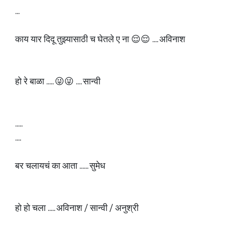
...
काय यार दिदू तुझ्यासाठी च घेतले ए ना 😌😌 .... अविनाश
हो रे बाळा ..... 😜😜 .... सान्वी
.....
....
बर चलायचं का आता ...... सुमेध
हो हो चला ..... अविनाश / सान्वी / अनुश्री