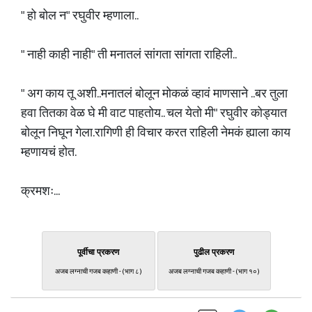
" हो बोल न" रघुवीर म्हणाला..
" नाही काही नाही" ती मनातलं सांगता सांगता राहिली..
" अग काय तू अशी..मनातलं बोलून मोकळं व्हावं माणसाने ..बर तुला
हवा तितका वेळ घे मी वाट पाहतोय.. चल येतो मी" रघुवीर कोड्यात
बोलून निघून गेला.रागिणी ही विचार करत राहिली नेमकं ह्याला काय
म्हणायचं होत.
क्रमशः...
पूर्वीचा प्रकरण
पुढील प्रकरण
अजब लग्नाची गजब कहाणी - (भाग ८)
अजब लग्नाची गजब कहाणी - (भाग १०)