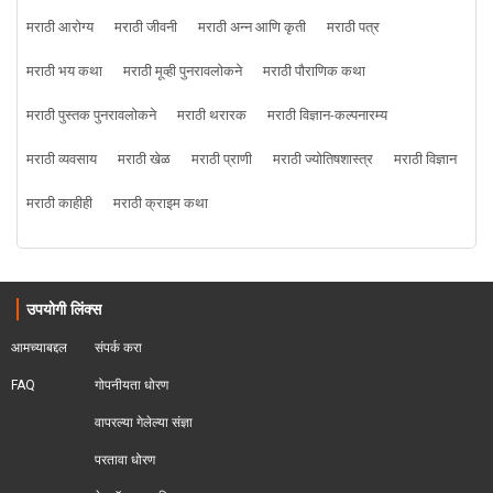
मराठी आरोग्य
मराठी जीवनी
मराठी अन्न आणि कृती
मराठी पत्र
मराठी भय कथा
मराठी मूव्ही पुनरावलोकने
मराठी पौराणिक कथा
मराठी पुस्तक पुनरावलोकने
मराठी थरारक
मराठी विज्ञान-कल्पनारम्य
मराठी व्यवसाय
मराठी खेळ
मराठी प्राणी
मराठी ज्योतिषशास्त्र
मराठी विज्ञान
मराठी काहीही
मराठी क्राइम कथा
उपयोगी लिंक्स
आमच्याबद्दल
संपर्क करा
FAQ
गोपनीयता धोरण
वापरल्या गेलेल्या संज्ञा
परतावा धोरण 