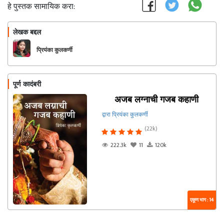
हे पुस्तक सामायिक करा:
लेखक बद्दल
फॉलो करा
प्रियंका कुलकर्णी
पूर्ण कादंबरी
अजब लग्नाची गजब कहाणी
द्वारा प्रियंका कुलकर्णी
(22k)
222.3k
11
120k
एकूण भाग : 14