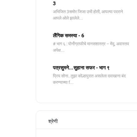
3
️अभिजित ️3समोर जिजा उभी होती, आपल्या पदराने
आपले ओले झालेले...
लैंगिक समस्या - 6
# भाग ६ : पोर्नोग्राफीचे मानसशास्त्र – मेंदू, अवास्तव
अपेक्ष...
पत्रसुमने...सुहाना सफर - भाग ९
प्रिय सोना..तुझा कोल्हापुरात असलेला दवाखाना बंद
करण्याच्या f...
श्रेणी