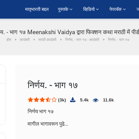
﻿मातृभारती बद्दल
पुस्तके 
व्हिडियो 
पेपरबॅक 
ज
्णय. - भाग १७ Meenakshi Vaidya द्वारा फिक्शन कथा मराठी में पी
होम
कादंबरी
मराठी कादंबरी
निर्णय. - भाग १७ - कादंबरी
निर्णय. - भाग १७
निर्णय. - भाग १७
(3k)
5.4k
11.6k
निर्णय भाग १७
मागील भागावरून पुढे…