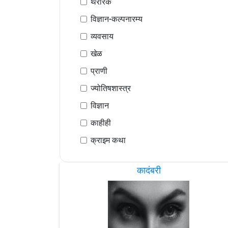
थरारक
विज्ञान-कल्पनारम्य
व्यवसाय
खेळ
प्राणी
ज्योतिषशास्त्र
विज्ञान
काहीही
क्राइम कथा
कादंबरी