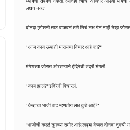
घ्यायची सवयच नव्हती. त्यातही त्याचा अहंकार आडवा यायचा. आ
लक्षच नव्हतं
दोनदा म़गेशनी ताट वाजवलं तरी तिचं लक्ष गेलं नाही तेव्हा ज
" आज काय ऊपाशी मारायचा विचार आहे का?"
मंगेशच्या जोरात ओरडण्याने इंदिरेची तंद्री भंगली.
" काय झालं?" इंदिरेनी विचारलं.
" केव्हाचा भाजी वाढ म्हणतोय लक्ष कुठे आहे?"
"भाजीची कढई तुमच्या समोर आहे.एवढ्या वेळात दोनदा तुमची भ