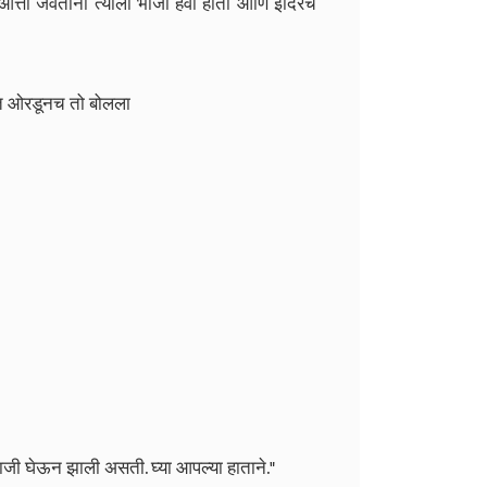
त्ता जेवताना त्याला भाजी हवी होती आणि इंदिरेचं
ोरात ओरडूनच तो बोलला
ाजी घेऊन झाली असती. घ्या आपल्या हाताने."