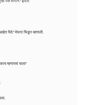
हा पैसे मागीन." इंदिरा
हेत पैसे." मेघना चिडून म्हणाली.
ी काय म्हणायचं याला"
.
लला.