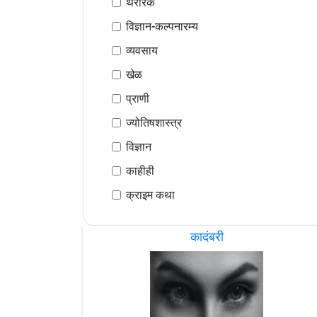
थरारक
विज्ञान-कल्पनारम्य
व्यवसाय
खेळ
प्राणी
ज्योतिषशास्त्र
विज्ञान
काहीही
क्राइम कथा
कादंबरी