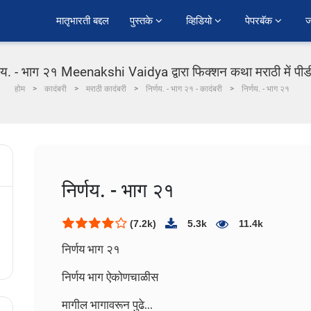
﻿मातृभारती बद्दल
पुस्तके 
व्हिडियो 
पेपरबॅक 
ज
्णय. - भाग २१ Meenakshi Vaidya द्वारा फिक्शन कथा मराठी में पी
होम
कादंबरी
मराठी कादंबरी
निर्णय. - भाग २१ - कादंबरी
निर्णय. - भाग २१
निर्णय. - भाग २१
(7.2k)
5.3k
11.4k
निर्णय भाग २१
निर्णय भाग ऐकोणचाळीस
मागील भागावरून पुढे…