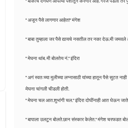
" बाकीचं देणंघेणं आपल्या पैशातून करणार आहे. गरज पडली तर पुन्
" अजून पैसे लागणार आहेत!" मंगेश
" बाबा तुम्हाला जर पैसे द्यायचे नसतील तर नका देऊ.मी जमवले आ
" मेघना थांब. मी बोलतेय नं." इंदिरा
" अगं स्वतःच्या मुलीच्या लग्नासाठी यांच्या हातून पैसे सुटत नाह
मेघना चांगली चीडली होती.
" मेघना चल आत.शुभांगी चल." इंदिरा दोघींनाही आत घेऊन जाते
" बापाला उलटून बोलते.छान संस्कार केलेत." मंगेश चरफडत बो