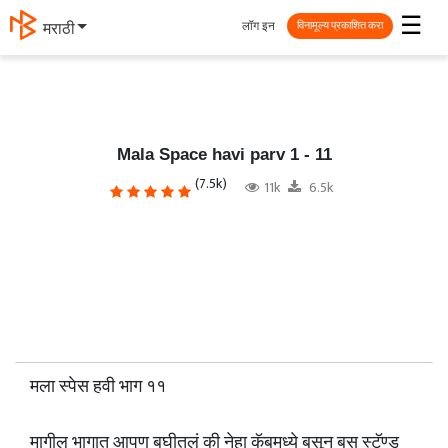
☰
लॉग इन
தமிழ்
विनामूल्य प्रकाशित करा
Mala Space havi parv 1 - 11
(7.5k)
11k
6.5k
मला स्पेस हवी भाग ११
मागील भागात आपण बघीतलं की नेहा कॅबमध्ये बसून बस स्टॅण्ड