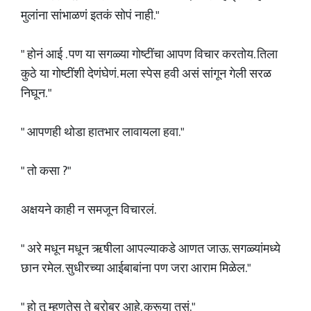
मुलांना सांभाळणं इतकं सोपं नाही."
" होनं आई . पण या सगळ्या गोष्टींचा आपण विचार करतोय. तिला
कुठे या गोष्टींशी देणंघेणं. मला स्पेस हवी असं सांगून गेली सरळ
निघून. "
" आपणही थोडा हातभार लावायला हवा."
" तो कसा ?"
अक्षयने काही न समजून विचारलं.
" अरे मधून मधून ऋषीला आपल्याकडे आणत जाऊ. सगळ्यांमध्ये
छान रमेल. सुधीरच्या आईबाबांना पण जरा आराम मिळेल."
" हो तू म्हणतेस ते बरोबर आहे. करूया तसं."