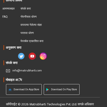
उपयोगी लिंक्स
आमच्याबद्दल
संपर्क करा
FAQ
गोपनीयता धोरण
वापरल्या गेलेल्या संज्ञा
परतावा धोरण 
पेपरबॅक प्रकाशित करा
अनुसरण करा
संपर्क करा
info@matrubharti.com
मोबाइल अॅप
Download On App Store
Download On Play Store
कॉपीराईट © 2026 Matrubharti Technologies Pvt. Ltd. सगळे अधिकार