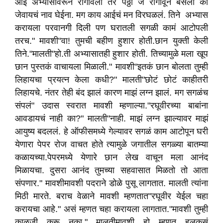
आई अभ्यासावरून रागावली तर पठ्ठी जे रागावून बसली की
जेवायचं नाव घेईना. मग काय आईचं मन विरघळलं. तिने अभ्यास
करायला परवानगी दिली पण घरातली सगळी कामं आटोपली
तरच." मावशी"वा! तुमची बहीण हुशार होती.छान युक्ती केली
तिने."मालती"हो.ती अभ्यासातही हुशार होती. तिच्यामुळे मला खूप
छान पुस्तकं वाचायला मिळाली." मावशी"इतकं छान बोलता तुम्ही
लिहायचा प्रयत्न केला कधी?" मालती"छोटं छोटं काहीतरी
लिहायचे. नंतर तेही बंद झालं कारण माझं लग्न झालं. मग सगळंच
संपलं" उदास स्वरात मावशी म्हणाल्या."रघूवीरच्या बाबांना
आवडायचं नाही का?" मालती"नाही. माझं लग्न झाल्यावर माझं
आयुष्य बदललं. हे ऑफीसमध्ये गेल्यावर सगळं काम आटोपून घरी
येणारा पेपर रोज वाचत होते त्यामुळे जगातील सगळ्या बातम्या
कळायच्या.पेपरमध्ये येणारे छान लेख वाचून मला आनंद
मिळायचा. दुसरा आनंद तुमच्या सहवासात मिळतो तो आता
संपणार." मावशीमावशी पदराने डोळे पुसू लागतात. मालती त्यांना
मिठी मारते. बराच वेळाने मावशी म्हणतात"रघूवीर येईल चहा
करायचा आहे." असं म्हणत चहा करायला लागतात."मावशी तुम्ही
काळजी करू नका." मालतीमावशी हो म्हणत हलकसं