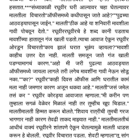
हसतात.***संध्याकाळी रघूवीर घरी आल्यावर चहा घेतल्यावर
मालतीला विचारतो"ऑफीसमध्ये कधीपासून जाते आहे?""पुढच्या
आठवड्यापासून जाईन." मालती"ठीक आहे या शनिवारी मावशीला
गावी पोचवून देतो." रघूवीररघूवीरचे हे शब्द कानी पडताच
मावशींच्या हातातून गंज खाली पडतो.त्याचा आवाज ऐकून रघूवीर
ओरडून विचारतो"काय झालं घरात भूकंप व्हायला?"मावशी
काहीच उत्तर देत नाही. मालती समजून जाते गंज खाली
पडण्यामागचं कारण."अहो मी जरी पुढल्या आठवड्यात
ऑफीसमध्ये जायला लागले तरी लगेच मावशींना गावी नेऊन सोडू
नका.""का?" रघूवीर"काही दिवस ऑफीस आणि घरातील कामं
मला नाही जमणार कारण अजून थकवा आहे." मालती"जसं जमेल
तसं कर " रघूवीर कोरड्या आवाजात म्हणाला."मी करीन पण
तुम्हाला सगळं वेळेवर मिळालं नाही तर तुम्हीच खूप चिडाल."
मालतीमालती हिम्मत करून बोलते."शिवाय रात्रीची तुमची गरज
भागणार नाही कारण तेवढी ताकद माझ्यात नाही." मालतीमालतीचं
आधीचं वाक्यं रघूवीरने शांतपणे ऐकून घेतल्यामुळे मालती धाडस
करून हे बोलली. रघूवीर विचारात पडला. शेवटी म्हणाला"तू सांग