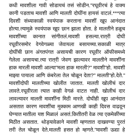
कधी मावशीला गावी सोडायचं तसं सोडीन."रघूवीरचं हे वाक्य
कानी पडताच मावशी आणि मालती दोघींना हायसं वाटलं.***त्या
दिवशी संध्याकाळी स्वयंपाक करताना मावशीं खूप आनंदात
होत्या.त्यामुळे स्वयंपाक खूप छान झाला होता. हे मालतीने हळूच
मावशींच्या कानात सांगीतलं.मावशी हसल्या.रात्री दोघी
रघूवीरसमोर वेगवेगळ्या जेवायला बसायच्या.सकाळी मात्र
दोघींची छान अंगतपंगत असायची कारण रघूवीर ऑफीसमध्ये
गेलेला असायचा.त्या रात्री जेवण झाल्यावर मालतीने मावशींना
हाक मारली मावशी आल्या"मला हाक मारली?" मावशी"हो. मावशी
माझ्या पायाला आणि कंबरेला तेल चोळून देता?" मालती"हो.देते."
मावशीदोघी मालतीच्या खोलीत जातात. मालती खोलीचं दार
लावते.रघूवीरला त्यात काही वेगळं वाटत नाही. खोलीचं दार
लावल्यावर मालती मावशींना मिठी मारते. दोघीही खूप आनंदात
असतात कारण मावशींचा मुक्काम आणखी काही दिवस वाढवून
घेण्यात मातीला यश मिळालं असतं.कितीतरी वेळ त्या एकमेकींच्या
मिठीत असतात. थोड्यावेळाने मावशी म्हणतात दाखवण्या पुरतं
तरी तेल चोळून देते.मालती हसत हो म्हणते."मावशी ऊद्या हे