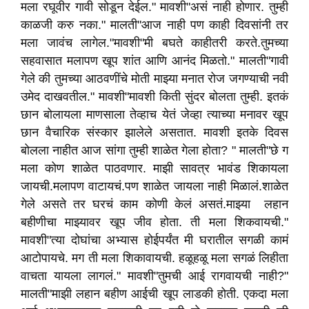
मला रघूवीर गावी सोडून देईल." मावशी"असं नाही होणार. तुम्ही
काळजी करु नका." मालती"आज नाही पण काही दिवसांनी तर
मला जावंच लागेल."मावशी"मी बघते काहीतरी करते.तुमच्या
सहवासात मलापण खूप शांत आणि आनंद मिळतो." मालती"गावी
गेले की तुमच्या आठवणींचे मोती माझ्या मनात रोज जगण्याची नवी
उमेद दाखवतील." मावशी"मावशी किती सुंदर बोलता तुम्ही. इतकं
छान बोलायला माणसाला तेव्हाच येतं जेव्हा त्याच्या मनावर खूप
छान वैचारिक संस्कार झालेले असतात. मावशी इतके दिवस
बोलला नाहीत आज सांगा तुम्ही शाळेत गेला होता? " मालती"छे ग
मला कोण शाळेत पाठवणार. माझी सावत्र भावंड शिकायला
जायची.मलापण वाटायचं.पण शाळेत जायला नाही मिळालं.शाळेत
गेले असते तर घरचं काम कोणी केलं असतं.माझ्या लहान
बहीणीचा माझ्यावर खूप जीव होता. ती मला शिकवायची."
मावशी"त्या दोघांचा अभ्यास होईपर्यंत मी घरातील सगळी कामं
आटोपायचे. मग ती मला शिकावायची. हळूहळू मला सगळं लिहीता
वाचता यायला लागलं." मावशी"तुमची आई रागवायची नाही?"
मालती"माझी लहान बहीण आईची खूप लाडकी होती. एकदा मला