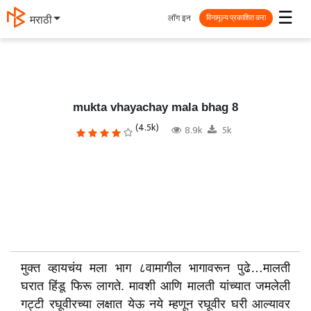
☰
लॉग इन
मराठी
विनामूल्य प्रकाशित करा
mukta vhayachay mala bhag 8
(4.5k)
8.9k
5k
मुक्त व्हायचंय मला भाग ८वामागील भागावरून पुढे…मालती
घरात हिंडू फिरू लागते. मावशी आणि मालती यांच्यात जमलेली
गट्टी रघूवीरच्या लक्षात येऊ नये म्हणून रघूवीर घरी आल्यावर