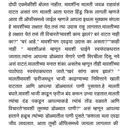
दोघी एकमेकींशी बोलत नाहीत. मावशींना मालती जवळ राहावंसं
वाटत असतं पण मालती आता घरात हिंडू फिरू लागली म्हणजे
आता ती ऑफीसमध्ये जाईल म्हणजे आपला इथला मुक्काम संपला
हे मावशींच्या लक्षात येत़.तसं त्या उदास राहू लागतात.मालतीच्या
हे लक्षात येतं तसं ती विचारते"मावशी काय झालं? बरं वाटत नाही
का?" "बरं आहे." मावशी"मग एवढ्या उदास का असता?""काही
नाही " मावशीअसं म्हणून मावशी घाईने स्वयंपाकघरात
जातात.त्यांना आपल्या डोळ्यात येणारे पाणी मिरचीला दिसू नये
असं वाटतं.मालतीच्या मनात शंका असतेच म्हणून तीही मावशींच्या
पाठोपाठ स्वयंपाकघरात जाते."खरं सांगा काय झालं? "
मालतीमावशी फ्रीजमधून भाजी काढण्याच्या निमित्ताने खाली
वाटतात आणि आपल्या डोळ्यातलं पाणी पुसतात.हे मालती
बघते.मावशी भाजी काढून फ्रीज बंद करून उभ्या राहतात.मालती
त्यांचा दंड पकडून आपल्याकडे त्यांचं तोंड वळवते आणि
विचारते"मावशी तुमच्या डोळ्यात पाणी?" असं म्हणून आपल्या
हाताने हळूच त्यांच्या डोळ्यातील पाणी पुसते."कशाला मला एवढा
जीव लावलात. आता तुम्ही ऑफिसमध्ये जायला लागलात की