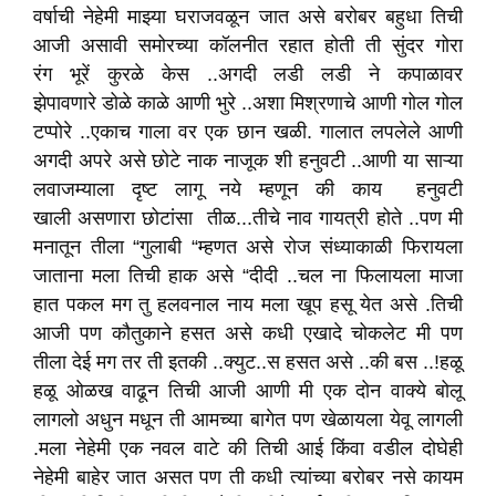
वर्षाची नेहेमी माझ्या घराजवळून जात असे बरोबर बहुधा तिची
आजी असावी समोरच्या कॉलनीत रहात होती ती सुंदर गोरा
रंग भूरें कुरळे केस ..अगदी लडी लडी ने कपाळावर
झेपावणारे डोळे काळे आणी भुरे ..अशा मिश्रणाचे आणी गोल गोल
टप्पोरे ..एकाच गाला वर एक छान खळी. गालात लपलेले आणी
अगदी अपरे असे छोटे नाक नाजूक शी हनुवटी ..आणी या साऱ्या
लवाजम्याला दृष्ट लागू नये म्हणून की काय हनुवटी
खाली असणारा छोटांसा तीळ...तीचे नाव गायत्री होते ..पण मी
मनातून तीला “गुलाबी “म्हणत असे रोज संध्याकाळी फिरायला
जाताना मला तिची हाक असे “दीदी ..चल ना फिलायला माजा
हात पकल मग तु हलवनाल नाय मला खूप हसू येत असे .तिची
आजी पण कौतुकाने हसत असे कधी एखादे चोकलेट मी पण
तीला देई मग तर ती इतकी ..क्युट..स हसत असे ..की बस ..!हळू
हळू ओळख वाढून तिची आजी आणी मी एक दोन वाक्ये बोलू
लागलो अधुन मधून ती आमच्या बागेत पण खेळायला येवू लागली
.मला नेहेमी एक नवल वाटे की तिची आई किंवा वडील दोघेही
नेहेमी बाहेर जात असत पण ती कधी त्यांच्या बरोबर नसे कायम