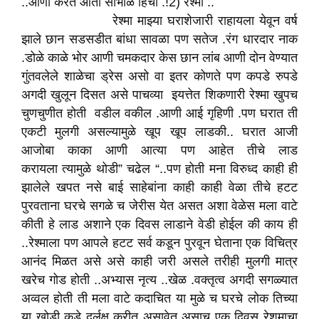
..आणी करते आता सांभाळ हिचा .!2) रेश्मा ..
रेश्मा माझ्या घराशेजारी राहायला येवून वर्ष
झाले छान सडसडीत बांधा सावळा पण सतेज .रंग धारदार नाक
.डोळे काळे भोर आणी चमकदार केस छान लांब आणी दोन वेण्यात
गुंतवलेले शाळेचा ड्रेस असो वा इतर कोणते पण कपडे रुपडे
अगदी खुलून दिसत असे पाचव्या इयत्तेत शिकणारी रेश्मा खुपच
चुणचुणीत होती वडील वकील .आणी आई गृहिणी .पण घरात ती
एकटी मुलगी असल्यामुळे खूप खूप लाडकी.. घरात आजी
आजोबा काका आणी आत्या पण आहेत तीचे लाड
करायला त्यामुळे थोडी” चढेल “..पण होती मना विरुध्द काही ही
झालेले खपत नसे बाई साहेबांना काही काही वेळा तीचे हटट
पुरवताना घरचे सगळे च जेरीस येत असत अशा वेळेस मला वाटे
कीती हे लाड अशाने एक दिवस लाडाने वेडी होईल की काय ही
..रेश्माला पण आपले हटट सर्व कडून पुरवून घेताना एक विचित्र
आनंद मिळत असे असे काही जरी असले तरीही मुलगी मात्र
खरेच गोड होती ..अभ्यास नृत्य ..खेळ .वक्तृत्व अगदी सगळ्यात
अव्वल होती ती मला वाटे कदाचित या मुळे च घरचे लोक तिच्या
या खोडी कडे दुर्लक्ष करीत असावेत असाच एक दिवस रेशमाचा