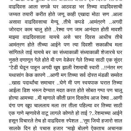
वाढदिवस आला सगळे घर आठवडा भर तिच्या वाढदिवसाची
जय्यत तयारी करीत होते जणू काही एखादा मोठा सण .आला
असावा वाढदिवसाचा मेन्यू .तीचे कपडे .आमंत्रणे ..अगदी
जोरदार काम चालु होते ..रेश्मा पण जाम आनंदात होती मावशी
माझ्या वाढदिवसाला यायचे असे चार दिवस आधीच तीचे
आमंत्रण होते तीच्या आईने पण त्या दिवशी सकाळीच मला
सांगितले ताई यायचे बर का संध्याकाळी संध्याकाळी शेजारचे घर
नुसते दणाणून गेले होते मी पण वेळेवर गेले तिच्या साठी एक सुंदर
“टेडी घेवून पाहून अगदी खुष झाली रेशमाची स्वारी ..!!नंतर मग
यथासांग केक कापणे ..आणी मग तिच्या सर्व दोस्त मंडळी समवेत
..खाद्य पदार्थांचा समाचार ..घेणे मी पण स्वयपाक घरात तिच्या
आईला डिश भरून देण्यात मदत करत होते सोबत गप्पा पण चालू
होत्या आमच्या ..मी म्हणाले कीती छान दिसतेय आज रेश्मा ..आणी
दंगा पण खूप चाललाय मला तर तीला पहिल्या वर तिच्या साठी
एक गाणे म्हणावेसे वाटू लागले कोणते हो ताई ?..रेशमाच्या आईने
हसून विचारले तेच हो वाढदिवस स्पेशल ..‘तुम जियो हजारो साल
सालके दिन हो पचास हजार “माझे बोलणे ऐकताच अचानक