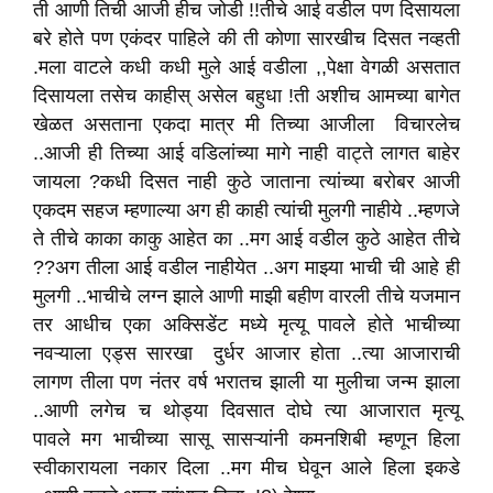
ती आणी तिची आजी हीच जोडी !!तीचे आई वडील पण दिसायला
बरे होते पण एकंदर पाहिले की ती कोणा सारखीच दिसत नव्हती
.मला वाटले कधी कधी मुले आई वडीला ,,पेक्षा वेगळी असतात
दिसायला तसेच काहीस् असेल बहुधा !ती अशीच आमच्या बागेत
खेळत असताना एकदा मात्र मी तिच्या आजीला विचारलेच
..आजी ही तिच्या आई वडिलांच्या मागे नाही वाट्ते लागत बाहेर
जायला ?कधी दिसत नाही कुठे जाताना त्यांच्या बरोबर आजी
एकदम सहज म्हणाल्या अग ही काही त्यांची मुलगी नाहीये ..म्हणजे
ते तीचे काका काकु आहेत का ..मग आई वडील कुठे आहेत तीचे
??अग तीला आई वडील नाहीयेत ..अग माझ्या भाची ची आहे ही
मुलगी ..भाचीचे लग्न झाले आणी माझी बहीण वारली तीचे यजमान
तर आधीच एका अक्सिडेंट मध्ये मृत्यू पावले होते भाचीच्या
नवऱ्याला एड्स सारखा दुर्धर आजार होता ..त्या आजाराची
लागण तीला पण नंतर वर्ष भरातच झाली या मुलीचा जन्म झाला
..आणी लगेच च थोड्या दिवसात दोघे त्या आजारात मृत्यू
पावले मग भाचीच्या सासू सासऱ्यांनी कमनशिबी म्हणून हिला
स्वीकारायला नकार दिला ..मग मीच घेवून आले हिला इकडे