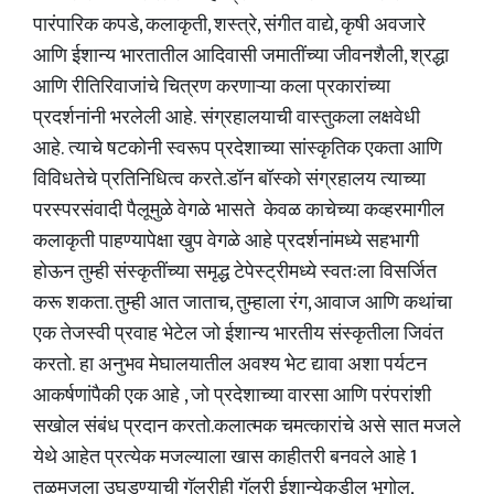
पारंपारिक कपडे, कलाकृती, शस्त्रे, संगीत वाद्ये, कृषी अवजारे
आणि ईशान्य भारतातील आदिवासी जमातींच्या जीवनशैली, श्रद्धा
आणि रीतिरिवाजांचे चित्रण करणाऱ्या कला प्रकारांच्या
प्रदर्शनांनी भरलेली आहे. संग्रहालयाची वास्तुकला लक्षवेधी
आहे. त्याचे षटकोनी स्वरूप प्रदेशाच्या सांस्कृतिक एकता आणि
विविधतेचे प्रतिनिधित्व करते.डॉन बॉस्को संग्रहालय त्याच्या
परस्परसंवादी पैलूमुळे वेगळे भासते केवळ काचेच्या कव्हरमागील
कलाकृती पाहण्यापेक्षा खुप वेगळे आहे प्रदर्शनांमध्ये सहभागी
होऊन तुम्ही संस्कृतींच्या समृद्ध टेपेस्ट्रीमध्ये स्वतःला विसर्जित
करू शकता. तुम्ही आत जाताच, तुम्हाला रंग, आवाज आणि कथांचा
एक तेजस्वी प्रवाह भेटेल जो ईशान्य भारतीय संस्कृतीला जिवंत
करतो. हा अनुभव मेघालयातील अवश्य भेट द्यावा अशा पर्यटन
आकर्षणांपैकी एक आहे , जो प्रदेशाच्या वारसा आणि परंपरांशी
सखोल संबंध प्रदान करतो.कलात्मक चमत्कारांचे असे सात मजले
येथे आहेत प्रत्येक मजल्याला खास काहीतरी बनवले आहे 1
तळमजला उघडण्याची गॅलरीही गॅलरी ईशान्येकडील भूगोल,