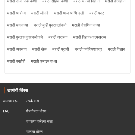
मराठी सामाजिक कथा
मराठी साहसी कथा
मराठी मानवी विज्ञान
मराठी तत्त्वज्ञान
मराठी आरोग्य
मराठी जीवनी
मराठी अन्न आणि कृती
मराठी पत्र
मराठी भय कथा
मराठी मूव्ही पुनरावलोकने
मराठी पौराणिक कथा
मराठी पुस्तक पुनरावलोकने
मराठी थरारक
मराठी विज्ञान-कल्पनारम्य
मराठी व्यवसाय
मराठी खेळ
मराठी प्राणी
मराठी ज्योतिषशास्त्र
मराठी विज्ञान
मराठी काहीही
मराठी क्राइम कथा
उपयोगी लिंक्स
आमच्याबद्दल
संपर्क करा
FAQ
गोपनीयता धोरण
वापरल्या गेलेल्या संज्ञा
परतावा धोरण 