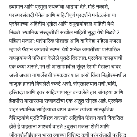
हवामान आणि प्रमुख स्थळांचा आढावा देते. मोठे नकाशे,
परस्परसंवादी पॅनेल आणि माहितीपूर्ण प्रदर्शने पर्यटकांना या
प्रदेशाच्या अद्वितीय भूगोल आणि समुदायांबद्दल माहिती येथे
मिळते स्थानिक संस्कृतींची सखोल माहिती सुद्धा येथे मिळते 2
पहिला मजला: पारंपारिक पोशाख आणि दागिनेहा पहिला मजला
म्हणजे फॅशन जगताचे स्वप्न! येथे अनेक जमातींच्या पारंपारिक
कपड्यांमध्ये परिधान केलेले पुतळे दिसतात. प्रत्येक कपड्याची
एक कथा असते, मग ती आसाममधील सुंदर रेशमी मेखला चादर
असो अथवा नागालँडची चमकदार शाल असो किंवा मिझोरममधील
नाजूक हाताने विणलेले स्कर्ट असो. संग्रहालयात मणी, चांदी,
हस्तिदंत आणि इतर साहित्यापासून बनवलेले हार, बांगड्या आणि
हेडपीस यासारख्या सजावटीचा एक अद्भुत संग्रह आहे. प्रत्येक
शहर स्थानिक साहित्याचा वापर करून त्यांच्या सांस्कृतिक
वैशिष्ट्यांचे प्रतिनिधित्व करणारे अद्वितीय फॅशन कशी विकसित
होते हे पाहताना आश्चर्य वाटते 3दुसरा मजला शेती आणि
जीवनशैलीईशान्य भारत त्याच्या विशिष्ट कृषी परंपरांसाठी प्रसिद्ध