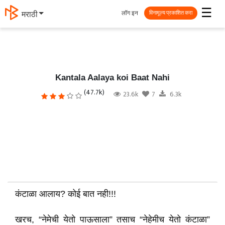
☰
लॉग इन
मराठी
विनामूल्य प्रकाशित करा
Kantala Aalaya koi Baat Nahi
(47.7k)
23.6k
7
6.3k
कंटाळा आलाय? कोई बात नही!!!
खरच, “नेमेची येतो पाऊसाला” तसाच “नेहेमीच येतो कंटाळा”