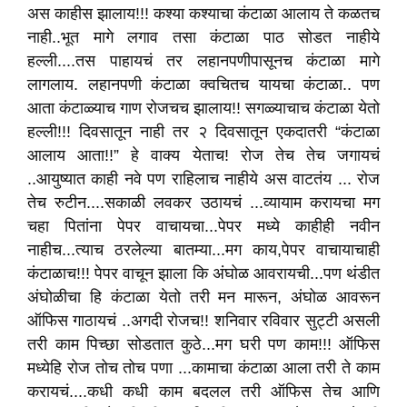
अस काहीस झालाय!!! कश्या कश्याचा कंटाळा आलाय ते कळतच
नाही..भूत मागे लगाव तसा कंटाळा पाठ सोडत नाहीये
हल्ली....तस पाहायचं तर लहानपणीपासूनच कंटाळा मागे
लागलाय. लहानपणी कंटाळा क्वचितच यायचा कंटाळा.. पण
आता कंटाळ्याच गाण रोजचच झालाय!! सगळ्याचाच कंटाळा येतो
हल्ली!!! दिवसातून नाही तर २ दिवसातून एकदातरी “कंटाळा
आलाय आता!!” हे वाक्य येताच! रोज तेच तेच जगायचं
..आयुष्यात काही नवे पण राहिलाच नाहीये अस वाटतंय ... रोज
तेच रुटीन....सकाळी लवकर उठायचं ...व्यायाम करायचा मग
चहा पितांना पेपर वाचायचा...पेपर मध्ये काहीही नवीन
नाहीच...त्याच ठरलेल्या बातम्या...मग काय,पेपर वाचायाचाही
कंटाळाच!!! पेपर वाचून झाला कि अंघोळ आवरायची...पण थंडीत
अंघोळीचा हि कंटाळा येतो तरी मन मारून, अंघोळ आवरून
ऑफिस गाठायचं ..अगदी रोजच!! शनिवार रविवार सुट्टी असली
तरी काम पिच्छा सोडतात कुठे...मग घरी पण काम!!! ऑफिस
मध्येहि रोज तोच तोच पणा ...कामाचा कंटाळा आला तरी ते काम
करायचं....कधी कधी काम बदलल तरी ऑफिस तेच आणि