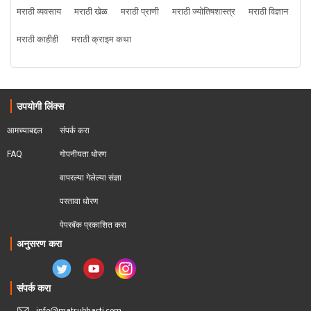
मराठी व्यवसाय
मराठी खेळ
मराठी प्राणी
मराठी ज्योतिषशास्त्र
मराठी विज्ञान
मराठी काहीही
मराठी क्राइम कथा
उपयोगी लिंक्स
आमच्याबद्दल
संपर्क करा
FAQ
गोपनीयता धोरण
वापरल्या गेलेल्या संज्ञा
परतावा धोरण 
पेपरबॅक प्रकाशित करा
अनुसरण करा
संपर्क करा
info@matrubharti.com