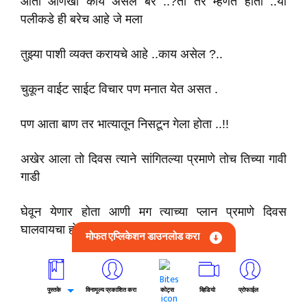
आता आणखी काय असेल बरे ..?तो तर म्हणत होता ..या
पलीकडे ही बरेच आहे जे मला
तुझ्या पाशी व्यक्त करायचे आहे ..काय असेल ?..
चुकून वाईट साईट विचार पण मनात येत असत .
पण आता बाण तर भात्यातून निसटून गेला होता ..!!
अखेर आला तो दिवस त्याने सांगितल्या प्रमाणे तोच तिच्या गावी
गाडी
घेवून येणार होता आणी मग त्याच्या प्लान प्रमाणे दिवस
घालवायचा होता ..
मोफत एप्लिकेशन डाउनलोड करा
सकाळी उठून तीने आवरायला सुरवात केली तो काल संध्या काळी
तिथे आला होता
पुस्तके
विनामूल्य प्रकाशित करा
कोट्स
व्हिडियो
प्रोफाईल