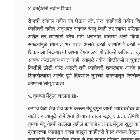
४. काहीतरी नवीन शिका-
रोजची सकाळ नवीन रंग घेऊन येते. रोज काहीतरी नवीन शिकता
काहीतरी नवीन अनुभवत सकाळ चालू केली तर त्याचा परिणाम
असेल तर त्यासाठी बरेच मार्ग असतात. बातम्या असो किंवा नि
सगळ्यांमुळे ध्यानात भर पडत असते. कधी जाणतेपणे कध
शिकायला मिळणारच! अश्या वेगवेगळ्या गोष्टींकडे अजिबात दुर
आयुष्य कंटाळवाण बनत नाही! त्यामुळे नवीन गोष्टींकडे न चु
कितीही छोटी गोष्ट असली तरी काहीतरी शकल्याच आनंद हा 
शिकलेल्याचा आनंद पूर्ण दिवसभर तुमच्या वागण्यातून रिफ्लेक
कोणाला सांगू शकता.
५. तुमच्या मेंदूला चालना द्या-
बऱ्याच वेळा तेच तेच काम करून मेंदू दमून जातो. त्याचबरोबर 
नाही तर त्यामुळे डीमेंशिया होण्याचा धोका उद्भवू शकतो. डीमें
तुमचा मेंदू नेहमी तल्लख राहील ह्याकडे लक्ष द्या. मेंदूला सुद्ध
प्रकारच्या कामातून सवड काढून काहीतरी वेगळ करून मेंदूला
शब्दकोडी किंवा सुडोकू येतच. ते वेळ काढून सोडवा. काढला त