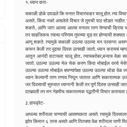
१. ध्यान करा-
सकाळी डोळे उघडले कि मनात विचारचक्र चालू होत. त्या विचार
असते.. किंवा नको असलेले विचार जे तुमची पाठ सोडत नाहीत. 
शकते.. आणि जाग आल्या आल्या मनावर ताण येण्याची क्रिया च
तर साहजिकच त्याचा परिणाम तुमच्या मूड वर होण्याची शक्यत
आणू शकते. त्यामुळे सकाळी उठल्या उठल्या मन प्रसन्ना असण्
करून केली तर पुढचा दिवस उत्साही जातो. ध्यान करायचं म्हण
आतून आनंदी वाटायला चालू होत.. त्याचबरोबर,बऱ्याच वेळा 
जातो. उठल्या उठल्या मेल चेक करण किंवा मोबाईल वरचे मेसेज
उठल्या उठल्या मोबाईल बघण्यापेक्षा उठल्या उठल्या थोडा वेळ 
ध्यान केल्यानी ताण तणाव निघून जातात आणि सकारात्मक उ
जर दिवसाची सुरुवात ध्यानानी केली तर पूर्ण दिवस उत्साही ज
दाखवली तर मन नेहमीच सकारात्मक पद्धतीनी विचार करायला 
2. हायड्रेट-
आपल्या शरीराला पाण्याची आवश्यकता असते. त्यामुळे दिवसाल
झोप किमान ६ तास असते आणि तितक्या वेळ शरीराला पाणी मिळत