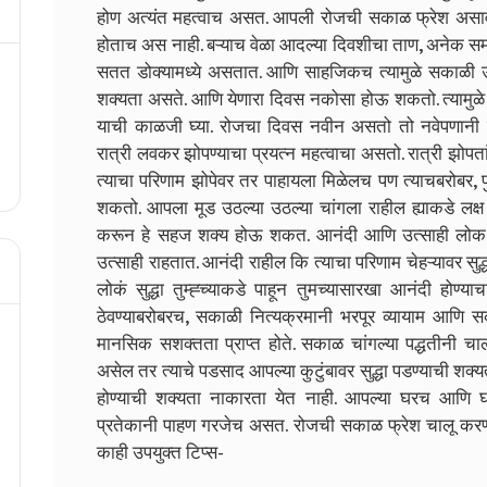
होण अत्यंत महत्वाच असत. आपली रोजची सकाळ फ्रेश असावी
होताच अस नाही. बऱ्याच वेळा आदल्या दिवशीचा ताण, अनेक समस्
सतत डोक्यामध्ये असतात. आणि साहजिकच त्यामुळे सकाळी उठल्
शक्यता असते. आणि येणारा दिवस नकोसा होऊ शकतो. त्यामुळ
याची काळजी घ्या. रोजचा दिवस नवीन असतो तो नवेपणानी 
रात्री लवकर झोपण्याचा प्रयत्न महत्वाचा असतो. रात्री झोप
त्याचा परिणाम झोपेवर तर पाहायला मिळेलच पण त्याचबरोबर, पु
शकतो. आपला मूड उठल्या उठल्या चांगला राहील ह्याकडे लक्ष 
करून हे सहज शक्य होऊ शकत. आनंदी आणि उत्साही लोक मा
उत्साही राहतात. आनंदी राहील कि त्याचा परिणाम चेहऱ्यावर सु
लोकं सुद्धा तुम्ह्च्याकडे पाहून तुमच्यासारखा आनंदी होण्
ठेवण्याबरोबरच, सकाळी नित्यक्रमानी भरपूर व्यायाम आणि स
मानसिक सशक्तता प्राप्त होते. सकाळ चांगल्या पद्धतीनी 
असेल तर त्याचे पडसाद आपल्या कुटुंबावर सुद्धा पडण्याची श
होण्याची शक्यता नाकारता येत नाही. आपल्या घरच आणि घरा
प्रतेकानी पाहण गरजेच असत. रोजची सकाळ फ्रेश चालू करण
काही उपयुक्त टिप्स-