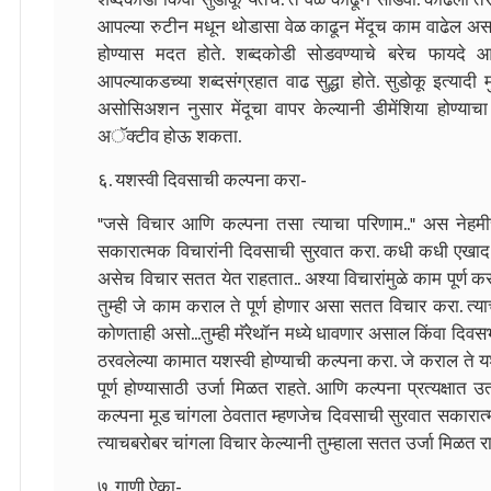
आपल्या रुटीन मधून थोडासा वेळ काढून मेंदूच काम वाढेल अस
होण्यास मदत होते. शब्दकोडी सोडवण्याचे बरेच फायदे आह
आपल्याकडच्या शब्दसंग्रहात वाढ सुद्धा होते. सुडोकू इत्यादी
असोसिअशन नुसार मेंदूचा वापर केल्यानी डीमेंशिया होण्याचा
अॅक्टीव होऊ शकता.
६. यशस्वी दिवसाची कल्पना करा-
"जसे विचार आणि कल्पना तसा त्याचा परिणाम.." अस नेहमी
सकारात्मक विचारांनी दिवसाची सुरवात करा. कधी कधी एख
असेच विचार सतत येत राहतात.. अश्या विचारांमुळे काम पूर
तुम्ही जे काम कराल ते पूर्ण होणार असा सतत विचार करा. त
कोणताही असो...तुम्ही मॅरेथॉन मध्ये धावणार असाल किंवा दि
ठरवलेल्या कामात यशस्वी होण्याची कल्पना करा. जे कराल ते यश
पूर्ण होण्यासाठी उर्जा मिळत राहते. आणि कल्पना प्रत्यक्षा
कल्पना मूड चांगला ठेवतात म्हणजेच दिवसाची सुरवात सकारात्म
त्याचबरोबर चांगला विचार केल्यानी तुम्हाला सतत उर्जा मिळत रा
७. गाणी ऐका-