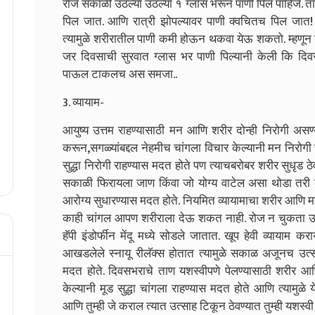
रोज सकाळी उठल्या उठल्या १ ग्लास भरून पाणी पिल पाहिजे. तास
पिल जात. आणि रात्री झोपल्यावर पाणी क्वचितच पिल जात! त्
त्यामुळे शरीरातील पाणी कमी होऊन थकवा येऊ शकतो. म्हणून 
जर दिवसाची सुरवात ग्लास भर पाणी पिल्यानी केली कि दिवस
पाऊल टाकलच अस समजा..
3. व्यायाम-
आयुष्य उत्तम राहण्यासाठी मन आणि शरीर दोन्ही निरोगी अस
करून,सगळ्यांबद्दल नेहमीच चांगला विचार केल्यानी मन निरोगी
सुद्धा निरोगी राहण्यास मदत होते पण त्याचबरोबर शरीर सुधृड 
सकाळी फिरायला जाण किंवा जो योग्य वाटेल असा थोडा तरी 
आरोग्य सुधारण्यास मदत होते. नियमित व्यायामाचा शरीर आणि मन स
काही चांगल आपण शरीराला देऊ शकत नाही. रोज न चुकता उठल्
हॅपी इंडोर्फीन मेंदू मध्ये सोडले जातात. खूप हेवी व्यायाम क
आखडलेले स्नायू रीलॅक्स होतात त्यामुळे सकाळ अजूनच उत्
मदत होते. दिवसभराचे ताण यशस्वीपणे पेलण्यासाठी शरीर 
केल्यानी मूड सुद्धा चांगला राहण्यास मदत होते आणि त्यामुळे
आणि तुम्ही जे कराल त्यात उत्साह टिकून ठेवण्यात तुम्ही यशस्वी 