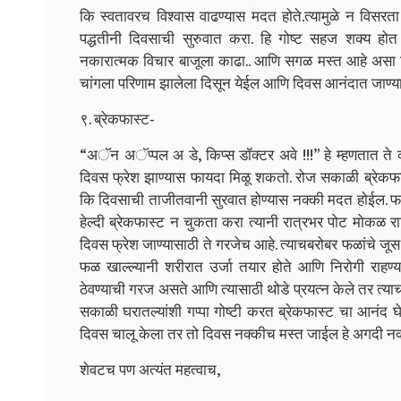
कि स्वतावरच विश्वास वाढण्यास मदत होते.त्यामुळे न विसरत
पद्धतीनी दिवसाची सुरुवात करा. हि गोष्ट सहज शक्य हो
नकारात्मक विचार बाजूला काढा.. आणि सगळ मस्त आहे असा वि
चांगला परिणाम झालेला दिसून येईल आणि दिवस आनंदात जाण्
९. ब्रेकफास्ट-
“अॅन अॅप्पल अ डे, किप्स डॉक्टर अवे !!!” हे म्हणतात ते का
दिवस फ्रेश झाण्यास फायदा मिळू शकतो. रोज सकाळी ब्रेकफ
कि दिवसाची ताजीतवानी सुरवात होण्यास नक्की मदत होईल. फळ
हेल्दी ब्रेकफास्ट न चुकता करा त्यानी रात्रभर पोट मोकळ राहि
दिवस फ्रेश जाण्यासाठी ते गरजेच आहे. त्याचबरोबर फळांचे जूस ब
फळ खाल्ल्यानी शरीरात उर्जा तयार होते आणि निरोगी राहण
ठेवण्याची गरज असते आणि त्यासाठी थोडे प्रयत्न केले तर त्
सकाळी घरातल्यांशी गप्पा गोष्टी करत ब्रेकफास्ट चा आनंद
दिवस चालू केला तर तो दिवस नक्कीच मस्त जाईल हे अगदी नक्
शेवटच पण अत्यंत महत्वाच,