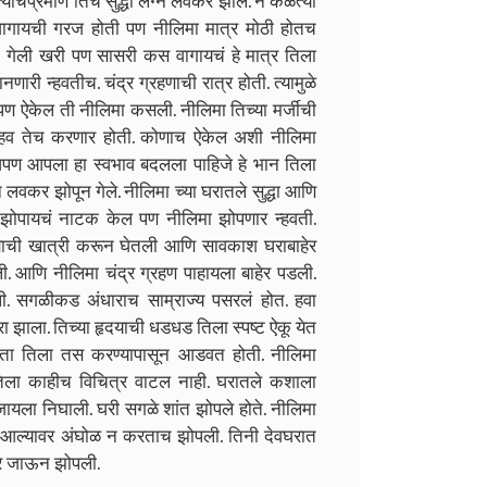
याचप्रमाणे तिच सुद्धा लग्न लवकर झाल. न कळत्या
गायची गरज होती पण नीलिमा मात्र मोठी होतच
ी गेली खरी पण सासरी कस वागायचं हे मात्र तिला
ारी न्हवतीच. चंद्र ग्रहणाची रात्र होती. त्यामुळे
पण ऐकेल ती नीलिमा कसली. नीलिमा तिच्या मर्जीची
 हव तेच करणार होती. कोणाच ऐकेल अशी नीलिमा
पण आपला हा स्वभाव बदलला पाहिजे हे भान तिला
लवकर झोपून गेले. नीलिमा च्या घरातले सुद्धा आणि
धा झोपायचं नाटक केल पण नीलिमा झोपणार न्हवती.
्याची खात्री करून घेतली आणि सावकाश घराबाहेर
. आणि नीलिमा चंद्र ग्रहण पाहायला बाहेर पडली.
ी. सगळीकड अंधाराच साम्राज्य पसरलं होत. हवा
 झाला. तिच्या हृदयाची धडधड तिला स्पष्ट ऐकू येत
कता तिला तस करण्यापासून आडवत होती. नीलिमा
 तिला काहीच विचित्र वाटल नाही. घरातले कशाला
यला निघाली. घरी सगळे शांत झोपले होते. नीलिमा
ी आल्यावर अंघोळ न करताच झोपली. तिनी देवघरात
वर जाऊन झोपली.