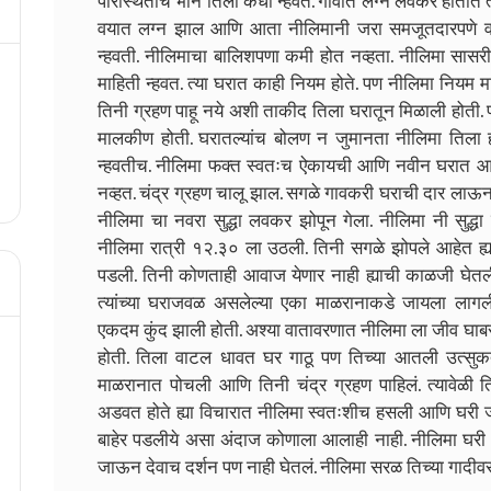
परिस्थितीच भान तिला कधी न्हवत. गावात लग्न लवकर होतात त्
वयात लग्न झाल आणि आता नीलिमानी जरा समजूतदारपणे वा
न्हवती. नीलिमाचा बालिशपणा कमी होत नव्हता. नीलिमा सासर
माहिती न्हवत. त्या घरात काही नियम होते. पण नीलिमा नियम मानण
तिनी ग्रहण पाहू नये अशी ताकीद तिला घरातून मिळाली होती. 
मालकीण होती. घरातल्यांच बोलण न जुमानता नीलिमा तिला
न्हवतीच. नीलिमा फक्त स्वतःच ऐकायची आणि नवीन घरात आ
नव्हत. चंद्र ग्रहण चालू झाल. सगळे गावकरी घराची दार लाऊन 
नीलिमा चा नवरा सुद्धा लवकर झोपून गेला. नीलिमा नी सुद्
नीलिमा रात्री १२.३० ला उठली. तिनी सगळे झोपले आहेत ह
पडली. तिनी कोणताही आवाज येणार नाही ह्याची काळजी घेतली
त्यांच्या घराजवळ असलेल्या एका माळरानाकडे जायला लागल
एकदम कुंद झाली होती. अश्या वातावरणात नीलिमा ला जीव घाबरा
होती. तिला वाटल धावत घर गाठू पण तिच्या आतली उत्सु
माळरानात पोचली आणि तिनी चंद्र ग्रहण पाहिलं. त्यावेळी
अडवत होते ह्या विचारात नीलिमा स्वतःशीच हसली आणि घरी जा
बाहेर पडलीये असा अंदाज कोणाला आलाही नाही. नीलिमा घर
जाऊन देवाच दर्शन पण नाही घेतलं. नीलिमा सरळ तिच्या गादी