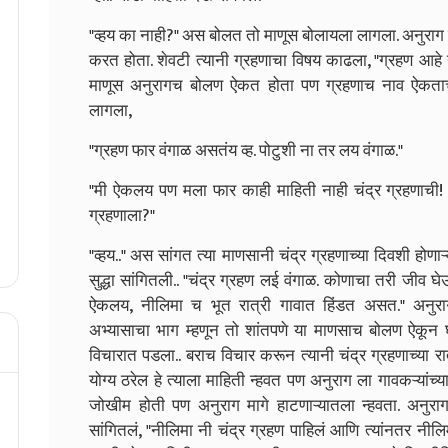
"व्हय का नाही?" अस बोलत तो माणूस बोलायला लागला. अनुराग ब
करत होता. शेवटी त्यानी ग्रहणाचा विषय काढला, "ग्रहण आहे
माणूस अनुरागच बोलण ऐकत होता पण ग्रहणाच नाव ऐकताच
लागला,
"ग्रहण फार वंगाळ असतंय व्ह. पोटुशी ना तर लय वंगाळ."
"मी ऐकलय पण मला फार काही माहिती नाही चंद्र ग्रहणाची!
ग्रहणाला?"
"व्हय.." अस सांगत त्या माणसानी चंद्र ग्रहणाच्या दिवशी होणा
सुद्धा सांगितली.. "चंद्र ग्रहण लई वंगाळ. कोणाचा तरी जीव घेऊ
ऐकलय, नीलिमा च भूत रात्री गावात हिंडत असत." अनुराग
अभ्यासाचा भाग म्हणून तो शांतपणे या माणसाच बोलण ऐकून घ
विचारात पडला.. बराच विचार करून त्यानी चंद्र ग्रहणाच्या रा
योग्य ठरेल हे त्याला माहिती न्हवत पण अनुराग ला गावकऱ्यांच
जोखीम होती पण अनुराग मागे हाटणाऱ्यातला न्हवता. अनुराग
सांगितलं, "नीलिमा नी चंद्र ग्रहण पाहिलं आणि त्यांनतर नी