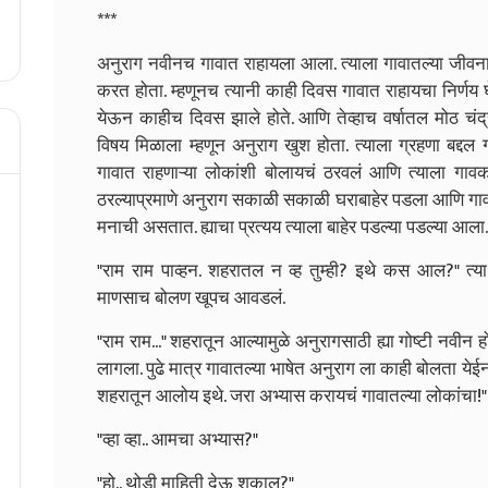
***
अनुराग नवीनच गावात राहायला आला. त्याला गावातल्या जीवना
करत होता. म्हणूनच त्यानी काही दिवस गावात राहायचा निर्णय 
येऊन काहीच दिवस झाले होते. आणि तेव्हाच वर्षातल मोठ चं
विषय मिळाला म्हणून अनुराग खुश होता. त्याला ग्रहणा बद्दल 
गावात राहणाऱ्या लोकांशी बोलायचं ठरवलं आणि त्याला गावकऱ
ठरल्याप्रमाणे अनुराग सकाळी सकाळी घराबाहेर पडला आणि गाव
मनाची असतात. ह्याचा प्रत्यय त्याला बाहेर पडल्या पडल्या आल
"राम राम पाव्हन. शहरातल न व्ह तुम्ही? इथे कस आल?" त्या
माणसाच बोलण खूपच आवडलं.
"राम राम..." शहरातून आल्यामुळे अनुरागसाठी ह्या गोष्टी नवीन
लागला. पुढे मात्र गावातल्या भाषेत अनुराग ला काही बोलता येईन
शहरातून आलोय इथे. जरा अभ्यास करायचं गावातल्या लोकांचा!"
"व्हा व्हा.. आमचा अभ्यास?"
"हो.. थोडी माहिती देऊ शकाल?"