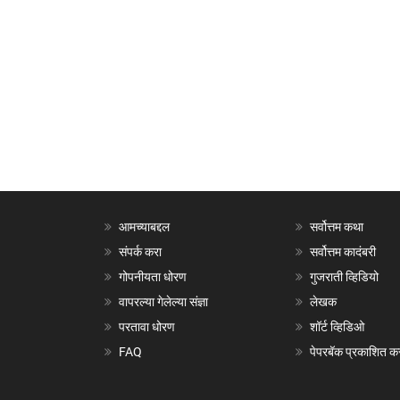
आमच्याबद्दल
सर्वोत्तम कथा
संपर्क करा
सर्वोत्तम कादंबरी
गोपनीयता धोरण
गुजराती व्हिडियो
वापरल्या गेलेल्या संज्ञा
लेखक
परतावा धोरण
शॉर्ट व्हिडिओ
FAQ
पेपरबॅक प्रकाशित क