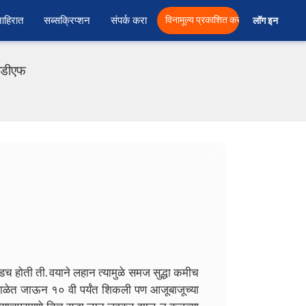
ाहिरात
सब्सक्रिप्शन
संपर्क करा
विनामूल्य प्रकाशित करा
लॉग इन  
पीडीएफ
 होती ती. वयाने लहान त्यामुळे समज सुद्धा कमीच
शाळेत जाऊन १० वी पर्यंत शिकली पण आजूबाजूच्या