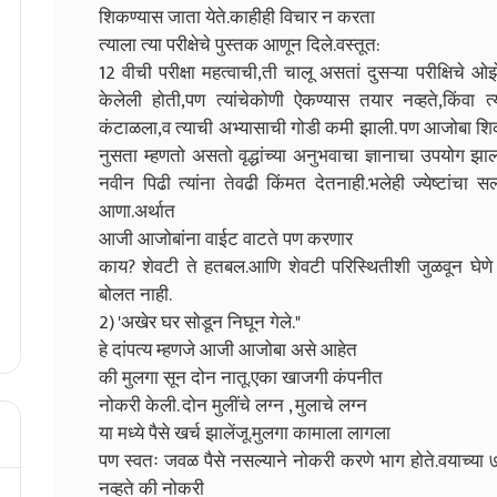
शिकण्यास जाता येते.काहीही विचार न करता
त्याला त्या परीक्षेचे पुस्तक आणून दिले.वस्तूत:
12 वीची परीक्षा महत्वाची,ती चालू असतां
दुसऱ्या परीक्षिचे 
केलेली होती,पण त्यांचेकोणी ऐकण्यास तयार नव्हते,किंवा त्
कंटाळला,व त्याची अभ्यासाची गोडी कमी झाली. पण आजोबा शिक
नुसता म्हणतो असतो वृद्धांच्या अनुभवाचा ज्ञानाचा उपयोग झाल
नवीन पिढी त्यांना तेवढी किंमत देतनाही.भलेही ज्येष्टांच
आणा.अर्थात
आजी आजोबांना वाईट वाटते पण करणार
काय? शेवटी ते हतबल.आणि शेवटी परिस्थितीशी जुळवून घेणे
बोलत नाही.
2) 'अखेर घर सोडून निघून गेले."
हे दांपत्य म्हणजे आजी आजोबा असे आहेत
की मुलगा सून दोन नातू.एका खाजगी कंपनीत
नोकरी केली. दोन मुलींचे लग्न , मुलाचे लग्न
या मध्ये पैसे खर्च झालेंजू.मुलगा कामाला लागला
पण स्वतः जवळ पैसे नसल्याने नोकरी करणे भाग होते.वयाच्या ७६
नव्हते की नोकरी