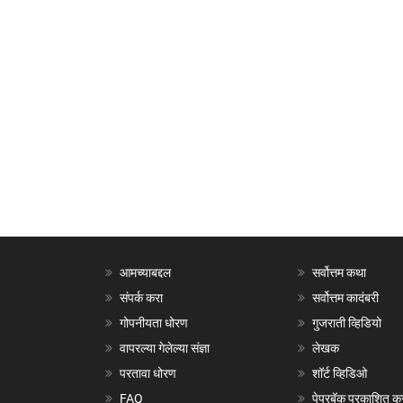
आमच्याबद्दल
सर्वोत्तम कथा
संपर्क करा
सर्वोत्तम कादंबरी
गोपनीयता धोरण
गुजराती व्हिडियो
वापरल्या गेलेल्या संज्ञा
लेखक
परतावा धोरण
शॉर्ट व्हिडिओ
FAQ
पेपरबॅक प्रकाशित क