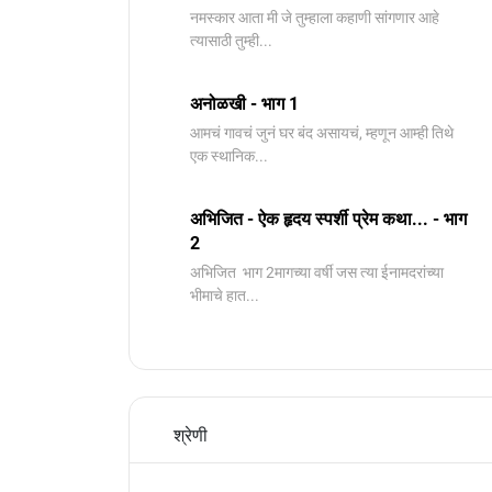
नमस्कार आता मी जे तुम्हाला कहाणी सांगणार आहे
त्यासाठी तुम्ही...
अनोळखी - भाग 1
आमचं गावचं जुनं घर बंद असायचं, म्हणून आम्ही तिथे
एक स्थानिक...
अभिजित - ऐक हृदय स्पर्शी प्रेम कथा... - भाग
2
️अभिजित ️ भाग 2मागच्या वर्षी जस त्या ईनामदरांच्या
भीमाचे हात...
श्रेणी