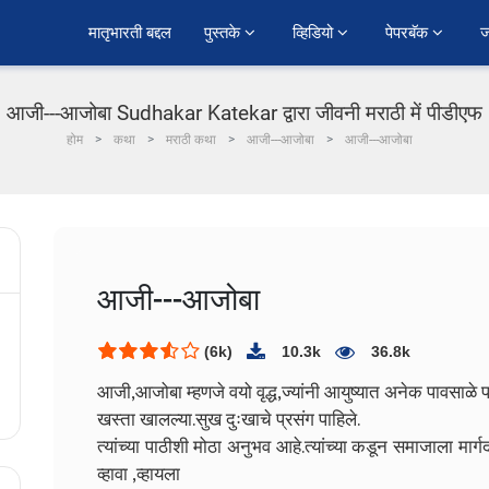
﻿मातृभारती बद्दल
पुस्तके 
व्हिडियो 
पेपरबॅक 
ज
आजी---आजोबा Sudhakar Katekar द्वारा जीवनी मराठी में पीडीएफ
होम
कथा
मराठी कथा
आजी---आजोबा
आजी---आजोबा
आजी---आजोबा
(6k)
10.3k
36.8k
आजी,आजोबा म्हणजे वयो वृद्ध,ज्यांनी आयुष्यात अनेक पावसाळे प
खस्ता खालल्या.सुख दुःखाचे प्रसंग पाहिले.
त्यांच्या पाठीशी मोठा अनुभव आहे.त्यांच्या कडून समाजाला मार्गद
व्हावा ,व्हायला