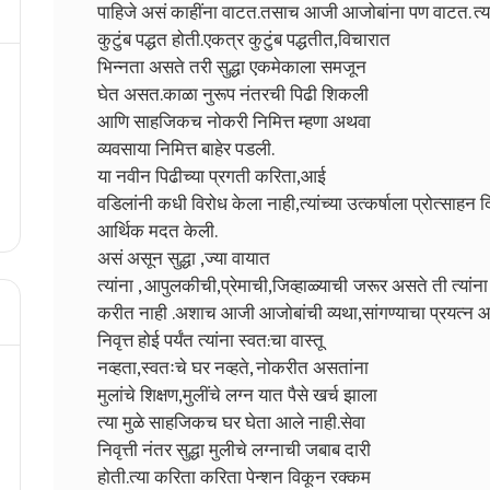
पाहिजे असं काहींना वाटत.तसाच आजी आजोबांना पण वाटत. त्य
कुटुंब पद्धत होती.एकत्र कुटुंब पद्धतीत,विचारात
भिन्नता असते तरी सुद्धा एकमेकाला समजून
घेत असत.काळा नुरूप नंतरची पिढी शिकली
आणि साहजिकच नोकरी निमित्त म्हणा अथवा
व्यवसाया निमित्त बाहेर पडली.
या नवीन पिढीच्या प्रगती करिता,आई
वडिलांनी कधी विरोध केला नाही,त्यांच्या उत्कर्षाला प्रोत्साहन द
आर्थिक मदत केली.
असं असून सुद्धा ,ज्या वायात
त्यांना , आपुलकीची,प्रेमाची,जिव्हाळ्याची जरूर असते ती त्यांना
करीत नाही .अशाच आजी आजोबांची व्यथा,सांगण्याचा प्रयत्न आ
निवृत्त होई पर्यंत त्यांना स्वत:चा वास्तू
नव्हता,स्वतःचे घर नव्हते, नोकरीत असतांना
मुलांचे शिक्षण,मुलींचे लग्न यात पैसे खर्च झाला
त्या मुळे साहजिकच घर घेता आले नाही.सेवा
निवृत्ती नंतर सुद्धा मुलीचे लग्नाची जबाब दारी
होती.त्या करिता करिता पेन्शन विकून रक्कम