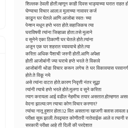
शिल्लक ठेवली होती.म्हणून काही दिवस भाड्याच्या घरात राहत 
घेण्याचा विचार आला.व मुलाच्या नावावर कर्ज
काढून घर घेतले आणि आजोबा स्वतः च्या
पेन्शन मधून हप्ते भरत होते.सहाजिकच त्या
घराविषयी त्यांना जिव्हाळा होता.तसे मुलाने
व सुनेने एका ठिकाणी घर घेतले होते.त्यांना
अजून एक घर शहरात घ्यावयाचे होते.त्या
करिता अधिक पैशाची जरुरी होती.आणि अपेक्षा
होती आजोबांनी ज्या घराचे हप्ते भरले ते विकावे
आजोबांनी थोडा विचार करून लगेच ते घर विकावयास परवानगी दि
होते.ते विकू नये
असे त्यांना वाटत होते.कारण निवृत्ती नंतर सुद्धा
त्यांनी त्याचे हप्ते भरले होते.मुलगा व सुने करिता
त्याग करायला आई वडील नेहमीच तयार असतात.हो!म्हणत असतांन
वेदना झाल्या.पण त्याचा कोण विचार करणार?
त्यांचा नातू हुशार होता.12 वित असताना खाजगी क्लास लावला ह
परीक्षा सुरू झाली. तेवढ्यात कोणीतरी नातेवाईक आले व त्यानी 
सरकारी परीक्षा आहे ती दिली की परदेशात