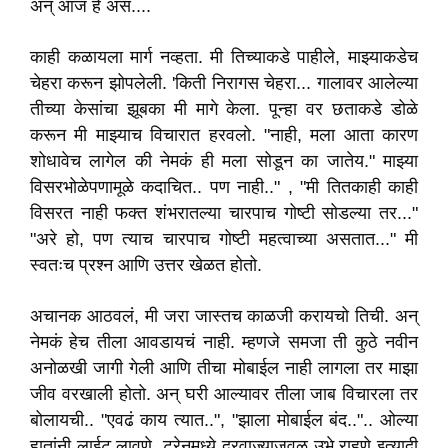
अन् आज हे असं....
काही कळायला मार्ग नव्हता. मी तिच्याकडे पाहीले, माझ्याकडेच
चेहरा करून झोपलेली. 'किती निरागस चेहरा... गालावर आलेल्या
तीच्या केसांचा झूबका मी मागे केला. पून्हा वर छताकडे डोळे
करून मी माझ्याच विचारात हरवलो. "नाही, मला आता कारण
शोधावेच लागेल की नेमकं ही मला सोडून का जातेय." माझ्या
विसरभोळेपणामूळे कदाचित.. पण नाही.." , "मी तितकाही काही
विसरत नाही फक्त शंभरातल्या चारपाच गोष्टी सोडल्या तर..."
"अरे हो, पण त्याच चारपाच गोष्टी महत्वाच्या असतात..." मी
स्वतःच प्रश्न आणि उत्तर खेळत होतो.
अचानक आठवलं, मी जरा जास्तच काळजी करायचो तिची. अन्
नेमकं हेच तीला आवडायचं नाही. म्हणजे समजा ती कुठे नवीन
अनोळखी जागी गेली आणि तीचा मोबाईल नाही लागला तर माझा
जीव वरखाली होतो. अन् घरी आल्यावर तीला जाब विचारला तर
बोलायची.. "एवढं काय त्यात..", "झाला मोबाईल बंद..".. ओल्या
हातांनी लाईट लावणे, ट्रेनमध्ये दरवाज्याजवळ उभे राहणे इत्यादी