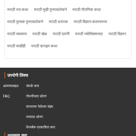
मराठी भय कथा
मराठी मूव्ही पुनरावलोकने
मराठी पौराणिक कथा
मराठी पुस्तक पुनरावलोकने
मराठी थरारक
मराठी विज्ञान-कल्पनारम्य
मराठी व्यवसाय
मराठी खेळ
मराठी प्राणी
मराठी ज्योतिषशास्त्र
मराठी विज्ञान
मराठी काहीही
मराठी क्राइम कथा
उपयोगी लिंक्स
आमच्याबद्दल
संपर्क करा
FAQ
गोपनीयता धोरण
वापरल्या गेलेल्या संज्ञा
परतावा धोरण 
पेपरबॅक प्रकाशित करा
अनुसरण करा