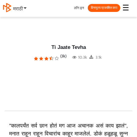
☰
लॉग इन
मराठी
विनामूल्य प्रकाशित करा
Ti Jaate Tevha
(3k)
10.3k
3.1k
"कालपर्यंत सर्व छान होतं मग आज अचानक असं काय झालं",
मनात राहून राहून विचारांच काहूर माजलेलं. डोकं हळूहळू सुन्न