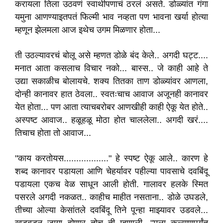
करायला तिला उठवणं स्वार्थीपणाचं ठरलं असते. डोळ्यांत गंगा
यमुना आणण्याइतपतं फिल्मी भाव नव्हता पण भावना खर्या होत्या
म्हणून झेलमला आज इथेच उगम मिळणार होता...
ती उठल्यावरचं बोलू असे म्हणत डोळे बंद केले.. अगदी घट्ट....
मनात आता कसलाच विचार नको... बास्स.. जे काही आहे ते
उद्या सकाळीच बोलायचे. शक्य तितका ताण डोळ्यांवर आणला,
दोन्ही कानावर हात ठेवला.. स्वतःचाच आवाज अजूनही कानावर
येत होता... पण आता त्याचबरोबर आणखीही काही ऐकू येत होते..
अस्पष्ट आवाज.. हळूहळू मोठा होत चाललेला.. अगदी खरं....
तिचाच होता तो आवाज...
"काय करतोयस.................." हे स्पष्ट ऐकू आले.. कारण हे
शब्द कानावर पडायला आणि चेहर्यावर पहील्या पावसाचे दवबिंदू
पडायला एकच वेळ साधून आली होती. गालावर हलके स्मित
पसरले अगदी नकळत.. काहीच माहीत नसताना.. डोळे उघडले,
तीच्या ओल्या केसांतले दवबिंदू तिने पून्हा माझ्यावर उडवले...