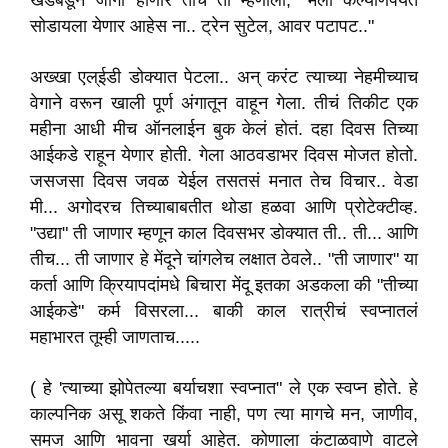
खडबडून जागा होणार तोच ती म्हणाली, "मला कल्याणपर्यंत
सोडायला येणार आहेस ना.. ट्रेन सुटेल, आवर पटापट.."
अख्खा एल्ईडी डोक्यात पेटला.. अन् करंट त्याच्या नेहमीच्याच
वेगाने वरून खाली पूर्ण अंगातून वाहून गेला. तीचं तिकीट एक
महीना आधी मीच ऑनलाईन बुक केलं होतं. दहा दिवस तिच्या
आईकडे राहून येणार होती. गेला आठवडाभर दिवस मोजत होतो.
जसजसा दिवस जवळ येईल तसतसं मनात तेच विचार.. वेडा
मी... अगोदरच तिच्याबाबतीत थोडा हळवा आणि प्रोटेक्टीव्ह.
"उद्या" ती जाणार म्हणून काल दिवसभर डोक्यात ती.. ती... आणि
तीच... ती जाणार हे मेंदूने चांगलेच लक्षात ठेवले.. "ती जाणार" या
कर्ता आणि क्रियापदांमधे बिचारा मेंदू इतका अडकला की "तीच्या
आईकडे" कर्म विसरला... बाकी काल रात्रीचं स्वप्नातलं
महाभारत तूम्ही जाणताच.....
( हे 'त्याच्या झोपेतल्या बर्याचशा स्वप्नात" ले एक स्वप्न होते. हे
काल्पनिक असू शकते किंवा नाही, पण त्या मागचे मन, जाणीव,
समज आणि भावना खर्या आहेत. कोणाला कंटाळवाणे वाटले