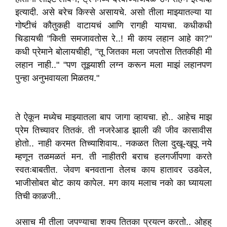
इत्यादी. असे बरेच किस्से असायचे. असो तीला माझ्यातल्या या
गोष्टीचं कौतुकही वाटायचं आणि रागही यायचा. कधीकधी
चिडायची "किती समजावतोस रे..! मी काय लहान आहे का?"
कधी प्रेमाने बोलायचीही, "तू जितका मला जपतोस तितकीही मी
लहान नाही.." "पण तूझ्याशी लग्न करून मला माझं लहानपण
पुन्हा अनुभवायला मिळतय."
ते ऐकून मध्येच माझ्यातला बाप जागा व्हायचा. हो.. आहेच माझ
प्रेम तिच्यावर तितकं. ती नजरेआड झाली की जीव कासावीस
होतो.. नाही करमत तिच्याशिवाय.. नकळत तिला दुखू-खूपू नये
म्हणून तळमळतं मन. ती नाहीतरी बराच हलगर्जीपणा करते
स्वतःबाबतीत. जेवण बनवताना तेलच काय हातावर उडवेल,
भाजीसोबत बोट काय कापेल. मग काय मलाच नको का घ्यायला
तिची काळजी..
असाच मी तीला जपण्याचा शक्य तितका प्रयत्न करतो.. ओहह्