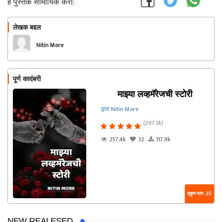
हे पुस्तक सामायिक करा:
लेखक बद्दल
फॉलो करा
Nitin More
पूर्ण कादंबरी
माझ्या लव्हमॅरेजची स्टोरी
द्वारा Nitin More
(297.3k)
257.4k
32
117.9k
एकूण भाग : 25
NEW REALESED