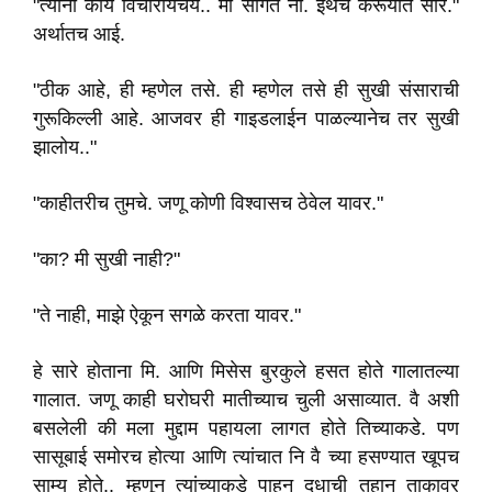
"त्यांना काय विचारायचेय.. मी सांगते ना. इथेच करूयात सारे."
अर्थातच आई.
"ठीक आहे, ही म्हणेल तसे. ही म्हणेल तसे ही सुखी संसाराची
गुरूकिल्ली आहे. आजवर ही गाइडलाईन पाळल्यानेच तर सुखी
झालोय.."
"काहीतरीच तुमचे. जणू कोणी विश्वासच ठेवेल यावर."
"का? मी सुखी नाही?"
"ते नाही, माझे ऐकून सगळे करता यावर."
हे सारे होताना मि. आणि मिसेस बुरकुले हसत होते गालातल्या
गालात. जणू काही घरोघरी मातीच्याच चुली असाव्यात. वै अशी
बसलेली की मला मुद्दाम पहायला लागत होते तिच्याकडे. पण
सासूबाई समोरच होत्या आणि त्यांचात नि वै च्या हसण्यात खूपच
साम्य होते.. म्हणून त्यांच्याकडे पाहून दुधाची तहान ताकावर