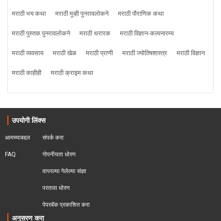
मराठी भय कथा
मराठी मूव्ही पुनरावलोकने
मराठी पौराणिक कथा
मराठी पुस्तक पुनरावलोकने
मराठी थरारक
मराठी विज्ञान-कल्पनारम्य
मराठी व्यवसाय
मराठी खेळ
मराठी प्राणी
मराठी ज्योतिषशास्त्र
मराठी विज्ञान
मराठी काहीही
मराठी क्राइम कथा
उपयोगी लिंक्स
आमच्याबद्दल
संपर्क करा
FAQ
गोपनीयता धोरण
वापरल्या गेलेल्या संज्ञा
परतावा धोरण 
पेपरबॅक प्रकाशित करा
अनुसरण करा