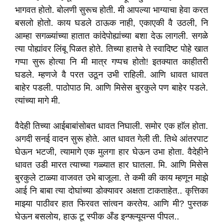
भागवत होतो. बोलणी सुरूच होती. मी आपल्या भाग्याचा हेवा करत
बसलो होतो. काय घडले ठाऊक नाही, एकाएकी वै उठली, नि
आम्हा सगळ्यांच्या हातात कांदेपोह्यांच्या बशा देऊ लागली. सगळे
त्या पोह्यांवर लिंबू पिळत होते. तिच्या हातचे ते स्वादिष्ट पोहे खात
गप्पा सुरू होत्या नि मी मात्र गप्पच होतो! इतक्यात काहीतरी
घडले. म्हणजे वै परत उठून उभी राहिली. आणि धावत धावत
बाहेर पडली. पाठोपाठ मि. आणि मिसेस बुरकुले पण बाहेर पडले.
त्यांच्या मागे मी.
वैदेही तिच्या आईबाबांसोबत धावत निघाली. समोर एक हाॅल होता.
अगदी सनई वादन सुरू होते. आत धावत गेली ती. तिथे आंतरपाट
घेऊन भटजी, त्यामागे एक मुलगा हार घेऊन उभा होता. वैदेहीने
धावत उडी मारत त्याच्या गळ्यात हार घातला. मि. आणि मिसेस
बुरकुले टाळ्या वाजवत उभे बाजूला. ते कमी की काय म्हणून माझे
आई नि बाबा त्या दोघांच्या डोक्यावर अक्षता टाकताहेत.. कृत्तिका
माझ्या पाठीवर हात फिरवत सांत्वन करतेय. आणि मी? पुस्तक
घेऊन बसलोय, हाऊ टू स्पीक अँड इन्फ्ल्यूयन्स पीपल..