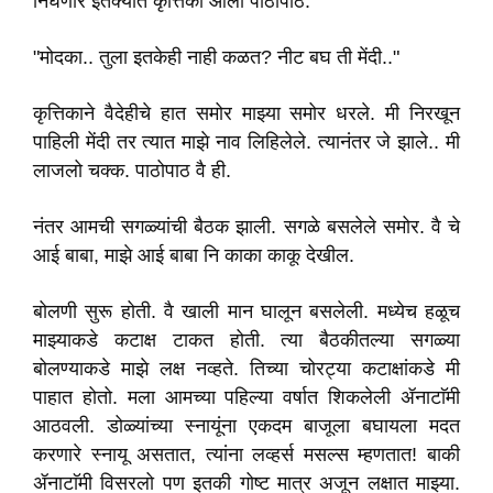
निघणार इतक्यात कृत्तिका आली पाठोपाठ.
"मोदका.. तुला इतकेही नाही कळत? नीट बघ ती मेंदी.."
कृत्तिकाने वैदेहीचे हात समोर माझ्या समोर धरले. मी निरखून
पाहिली मेंदी तर त्यात माझे नाव लिहिलेले. त्यानंतर जे झाले.. मी
लाजलो चक्क. पाठोपाठ वै ही.
नंतर आमची सगळ्यांची बैठक झाली. सगळे बसलेले समोर. वै चे
आई बाबा, माझे आई बाबा नि काका काकू देखील.
बोलणी सुरू होती. वै खाली मान घालून बसलेली. मध्येच हळूच
माझ्याकडे कटाक्ष टाकत होती. त्या बैठकीतल्या सगळ्या
बोलण्याकडे माझे लक्ष नव्हते. तिच्या चोरट्या कटाक्षांकडे मी
पाहात होतो. मला आमच्या पहिल्या वर्षात शिकलेली ॲनाटाॅमी
आठवली. डोळ्यांच्या स्नायूंना एकदम बाजूला बघायला मदत
करणारे स्नायू असतात, त्यांना लव्हर्स मसल्स म्हणतात! बाकी
ॲनाटाॅमी विसरलो पण इतकी गोष्ट मात्र अजून लक्षात माझ्या.