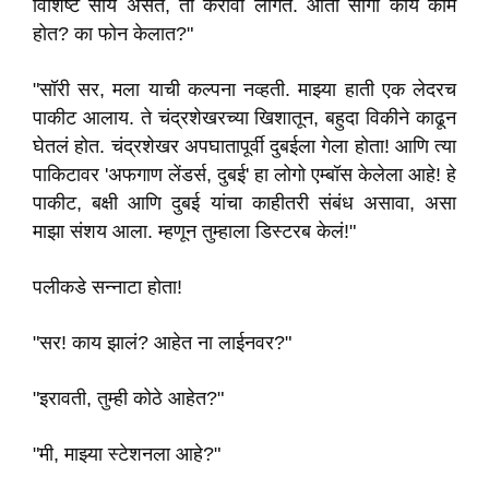
विशिष्ट सोय असते, ती करावी लागते. आता सांगा काय काम
होत? का फोन केलात?"
"सॉरी सर, मला याची कल्पना नव्हती. माझ्या हाती एक लेदरच
पाकीट आलाय. ते चंद्रशेखरच्या खिशातून, बहुदा विकीने काढून
घेतलं होत. चंद्रशेखर अपघातापूर्वी दुबईला गेला होता! आणि त्या
पाकिटावर 'अफगाण लेंडर्स, दुबई' हा लोगो एम्बॉस केलेला आहे! हे
पाकीट, बक्षी आणि दुबई यांचा काहीतरी संबंध असावा, असा
माझा संशय आला. म्हणून तुम्हाला डिस्टरब केलं!"
पलीकडे सन्नाटा होता!
"सर! काय झालं? आहेत ना लाईनवर?"
"इरावती, तुम्ही कोठे आहेत?"
"मी, माझ्या स्टेशनला आहे?"