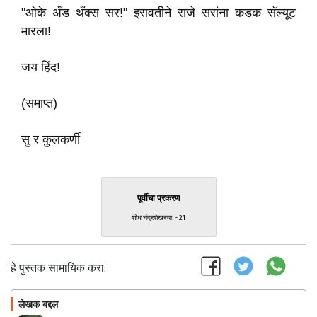
"ओके अँड थँक्स सर!" इरावतीने राजे सरांना कडक सॅल्यूट
मारला!
जय हिंद!
(समाप्त)
सु र कुलकर्णी
पूर्वीचा प्रकरण
शोध चंद्रशेखरचा! - 21
हे पुस्तक सामायिक करा:
लेखक बद्दल
फॉलो करा