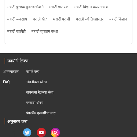
मराठी पुस्तक पुनरावलोकने
मराठी थरारक
मराठी विज्ञान-कल्पनारम्य
मराठी व्यवसाय
मराठी खेळ
मराठी प्राणी
मराठी ज्योतिषशास्त्र
मराठी विज्ञान
मराठी काहीही
मराठी क्राइम कथा
उपयोगी लिंक्स
आमच्याबद्दल
संपर्क करा
FAQ
गोपनीयता धोरण
वापरल्या गेलेल्या संज्ञा
परतावा धोरण 
पेपरबॅक प्रकाशित करा
अनुसरण करा