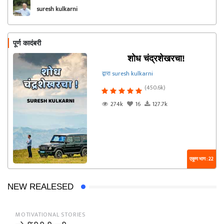
suresh kulkarni
पूर्ण कादंबरी
शोध चंद्रशेखरचा!
द्वारा suresh kulkarni
(450.6k)
274k
16
127.7k
एकूण भाग : 22
NEW REALESED
MOTIVATIONAL STORIES