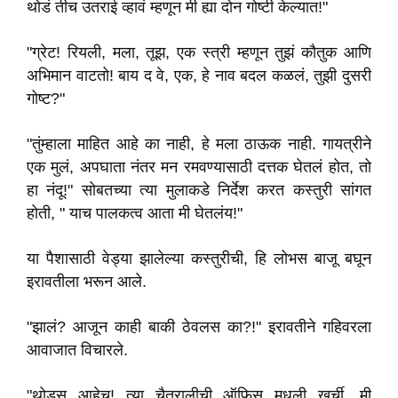
थोडं तीच उतराई व्हावं म्हणून मी ह्या दोन गोष्टी केल्यात!"
"ग्रेट! रियली, मला, तूझ, एक स्त्री म्हणून तुझं कौतुक आणि
अभिमान वाटतो! बाय द वे, एक, हे नाव बदल कळलं, तुझी दुसरी
गोष्ट?"
"तुंम्हाला माहित आहे का नाही, हे मला ठाऊक नाही. गायत्रीने
एक मुलं, अपघाता नंतर मन रमवण्यासाठी दत्तक घेतलं होत, तो
हा नंदू!" सोबतच्या त्या मुलाकडे निर्देश करत कस्तुरी सांगत
होती, " याच पालकत्व आता मी घेतलंय!"
या पैशासाठी वेड्या झालेल्या कस्तुरीची, हि लोभस बाजू बघून
इरावतीला भरून आले.
"झालं? आजून काही बाकी ठेवलस का?!" इरावतीने गहिवरला
आवाजात विचारले.
"थोडस आहेच! त्या चैत्रालीची ऑफिस मधली खुर्ची, मी