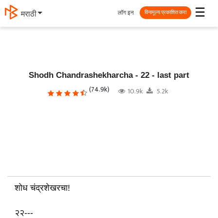
☰
लॉग इन
தமிழ்
विनामूल्य प्रकाशित करा
Shodh Chandrashekharcha - 22 - last part
(74.9k)
10.9k
5.2k
शोध चंद्रशेखरचा!
२२---