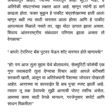
अफलातून आहेत. त्यांच्या नजरेतून काही सुटत नाही, हे
अतिरेकी संघटनांच्या लक्षात आलं आहे. म्हणून त्यांनी हा मार्ग
काढला होता. फक्त चुकून हे पाकीट चंद्रशेखरच्या हाती आलं!
म्हणून बक्षी त्या साठी भारतात आला होता! आणि हे पाकीट
आपल्याला मिळाले नसते तर, खूप मोठा उत्पात झाला असता.
शिवाय आंतरराष्ट्रीय संबंधावर परिणाम झाला असता तो
वेगळाच!"
" बापरे! टेररिस्ट बॅक पुटवर येऊन शॉट मारणार होते म्हणायचे!"
"हो! पण आज तुला मुद्दाम येथे बोलावलंय, सेक्युरिटी फोर्सची एक
गुप्त जवाबदारी तुला देण्याचा विचार आहे! आपले बरीचशी
सरकारी खाती, आतून या अतिरेक्यांनी पैशाच्या जोरावर पोखरली
आहेत. आत्ताच्या या कारवाईत हि बाब पुन्हा स्पष्ट झाली आहे.
त्यावर तू लक्ष ठेवायचे! तुझी आत्ताची पोस्ट तशीच असेल,
आमच्या कामा साठी वेगळे मानधन, गरजेनुसार सपोर्ट आणि
साधन मिळतील!"