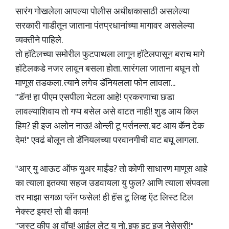
सारंग गोखलेला आपल्या पोलीस अधीक्षकासाठी असलेल्या
सरकारी गाडीतून जाताना पंतप्रधानांच्या मागावर असलेल्या
व्यक्तीने पाहिले.
तो हॉटेलच्या समोरील फुटपाथला लागून हॉटेलपासून बराच मागे
हॉटेलकडे नजर लावून बसला होता. सारंगला जाताना बघून तो
माणूस तडकला. त्याने लगेच डॅनियलला फोन लावला...
"डॅन! हा पीएम एसपीला भेटला आहे! प्रकरणाचा छडा
लावल्याशिवाय तो गप्प बसेल असे वाटत नाही! शुड आय किल
हिम? ही इज अलोन नाऊ! ओन्ली टू पर्सनल्स. बट आय कॅन टेक
देम!" एवढं बोलून तो डॅनियलच्या परवानगीची वाट बघू लागला.
"आर् यु आऊट ऑफ युअर माईंड? तो कोणी साधारण माणूस आहे
का त्याला इतक्या सहज उडवायला यु फुल? आणि त्याला संपवला
तर माझा सगळा प्लॅन फसेल! ही हॅस टू लिव्ह ऍट लिस्ट टिल
नेक्स्ट इयर! सो बी काम!
"जस्ट कीप अ वॉच! आईल् लेट यु नो, इफ इट इज नेसेसरी!"