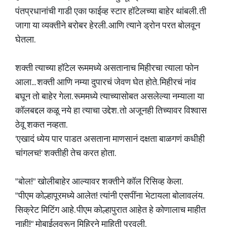
पंतप्रधानांची गाडी एका फाईव्ह स्टार हॉटेलच्या बाहेर थांबली. ती
जागा या व्यक्तीने बरोबर हेरली. आणि त्याने ड्रोन परत बोलवून
घेतला.
शक्ती त्याच्या हॉटेल रूममध्ये असतानाच मिहीरचा त्याला फोन
आला... शक्ती आणि नम्या दुपारचं जेवण घेत होते. मिहीरचं नांव
बघून तो बाहेर गेला. रूममध्ये त्याच्यासोबत असलेल्या नम्याला या
कॉलबद्दल कळू नये हा त्याचा उद्देश. तो अजूनही तिच्यावर विश्वास
ठेवू शकत नव्हता.
'एखादं ध्येय पार पाडत असताना माणसानं दक्षता बाळगणं कधीही
चांगलच!' शक्तीही तेच करत होता.
"बोल!" खोलीबाहेर आल्यावर शक्तीने कॉल रिसिव्ह केला.
"पीएम कोल्हापूरमध्ये आलेत! त्यांनी एसपींना भेटायला बोलावलंय.
सिक्रेट मिटिंग आहे. पीएम कोल्हापुरात आहेत हे कोणालाच माहीत
नाही!" मोबाईलवरून मिहिरने माहिती पुरवली.