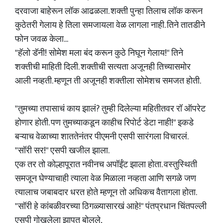
दरवाजा बाहेरून लॉक आढळला. शक्ती पुन्हा तिलाच लॉक करून
कुठेतरी गेलाय हे तिला समजायला वेळ लागला नाही. तिने तातडीने
फोन जवळ केला...
"हॅलो डॅनी! सोमेश मला बंद करून कुठे निघून गेलाय!" तिने
शक्तीची माहिती दिली. शक्तीची सत्यता अजूनही तिच्यासमोर
आली नव्हती. म्हणून ती अजूनही शक्तीला सोमेशच समजत होती.
"तुमच्या तपासाचं काय झालं? तुम्ही दिलेल्या महितीतवर रॉ ऑपरेट
होणार होती. पण तुमच्याकडून काहीच रिपोर्ट डेटा नाही!" इकडे
बऱ्याच वेळाच्या शाततेनंतर पीएमनी एसपी सारंगला विचारलं.
"सॉरी सर!" एसपी खजील झाला.
एक तर तो कोल्हापूरात नवीनच अपॉईंट झाला होता. वस्तुस्थिती
समजून घेण्याचाही त्याला वेळ मिळाला नव्हता आणि सगळे जण
त्यालाच जबाबदार धरत होते म्हणून तो अधिकच वैतागला होता.
"सॉरी हे कांबळीवरच्या ठिगळ्यासारखं आहे!" पंतप्रधान चिंतपल्ली
एसपी गोखलेला झापत बोलले,