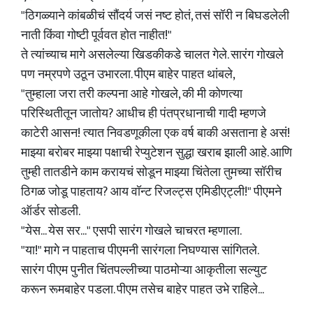
"ठिगळ्याने कांबळीचं सौंदर्य जसं नष्ट होतं, तसं सॉरी न बिघडलेली
नाती किंवा गोष्टी पूर्ववत होत नाहीत!"
ते त्यांच्याच मागे असलेल्या खिडकीकडे चालत गेले. सारंग गोखले
पण नम्रपणे उठून उभारला. पीएम बाहेर पाहत थांबले,
"तुम्हाला जरा तरी कल्पना आहे गोखले, की मी कोणत्या
परिस्थितीतून जातोय? आधीच ही पंतप्रधानाची गादी म्हणजे
काटेरी आसन! त्यात निवडणूकीला एक वर्ष बाकी असताना हे असं!
माझ्या बरोबर माझ्या पक्षाची रेप्युटेशन सुद्धा खराब झाली आहे. आणि
तुम्ही तातडीने काम करायचं सोडून माझ्या चिंतेला तुमच्या सॉरीच
ठिगळ जोडू पाहताय? आय वॉन्ट रिजल्ट्स एमिडीएट्ली!" पीएमने
ऑर्डर सोडली.
"येस... येस सर..." एसपी सारंग गोखले चाचरत म्हणाला.
"या!" मागे न पाहताच पीएमनी सारंगला निघण्यास सांगितले.
सारंग पीएम पुनीत चिंतपल्लीच्या पाठमोऱ्या आकृतीला सल्युट
करून रूमबाहेर पडला. पीएम तसेच बाहेर पाहत उभे राहिले...