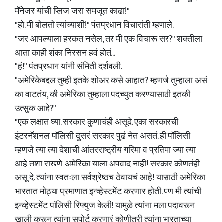
मॅनेजर यांची प्लिज जरा समजूत काढा!"
"हो. मी बोलतो त्यांच्याशी!" पंतप्रधान विचारांती म्हणाले.
"जर आपल्याला हरकत नसेल, तर मी एक विचारू सर?" शक्तीला
आता काही शंका निरसन हवं होतं...
"हं!" पंतप्रधान यांनी संमिती दर्शवली.
"अमेरिकेबद्दल तुम्ही इतके शोअर कसे आहात? म्हणजे तुम्हाला असं
का वाटतंय, की अमेरिका तुम्हाला पदच्युत करण्यासाठी इतकी
उत्सुक आहे?"
"एक लक्षात घ्या. सरकार कुणाचंही असूदे. एका सरकारची
इंटरनॅशनल पॉलिसी दुसरं सरकार पुढं नेत असतं. ही पॉलिसी
म्हणजे त्या त्या देशाची आंतरराष्ट्रीय गरिमा व प्रतिमा ज्या त्या
आहे तशा राखणे. अमेरिका याला अपवाद नाही! सरकार कोणतंही
असू दे. त्यांना स्वतःला सर्वश्रेष्ठच ठेवायचं आहे! यासाठी अमेरिका
भारतात मोठ्या प्रमाणात इन्व्हेस्टमेंट करणार होती. पण मी त्यांची
इन्व्हेस्टमेंट पॉलिसी रिफ्युज केली! यामुळे त्यांना मला पदावरून
खाली करून त्यांना सपोर्ट करणारं कोणीतरी त्यांना भारताच्या