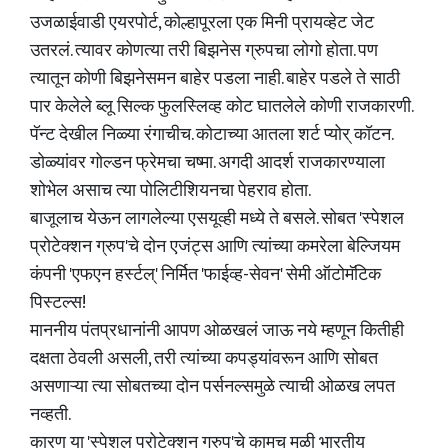
उजळाईवाडी एयरपोर्ट, कोल्हापूरला एक मिनी प्रायव्हेट जेट
उतरलं. त्यावर कोणत्या तरी बिझनेस ग्रुपचा लोगो होता. पण
त्यातून कोणी बिझनेसमन बाहेर पडला नाही. बाहेर पडले ते साठी
पार केलेले ब्लू सिल्क फुलस्लिव्ह कोट घातलेले कोणी राजकारणी.
पॅन्ट देखील निळ्या रंगाचीच. कोटाच्या आतला शर्ट प्योर् कॉटन.
डोळ्यांवर गोल्डन फ्रेमचा चष्मा. अगदी आदर्श राजकारण्याला
शोभेल असाच त्या पोलिटीशियनचा पेहराव होता.
बाजूलाच येऊन लागलेल्या एसयूव्ही मध्ये ते बसले. सोबत 'स्पेशल
प्रोटेक्शन ग्रुप'चे दोन एजंट्स आणि त्यांच्या कमरेला बेल्जियम
कंपनी 'एफएन हर्स्टल्' निर्मित 'फाईव्ह-सेवन' सेमी ऑटोमॅटिक
पिस्टल्स!
माननीय पंतप्रधानांनी आपण ओळखलं जाऊ नये म्हणून कितीही
दक्षता ठेवली असली, तरी त्यांच्या कपड्यांवरून आणि सोबत
असणाऱ्या त्या सोबतच्या दोन पर्सनल्समुळे त्याची ओळख लपत
नव्हती.
कारण या 'स्पेशल प्रोटेक्शन ग्रुप'चे कामच मुळी भारतीय