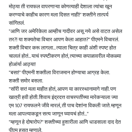
मोठ्या ती रायफल वापरणाऱ्या कोणत्याही देशाला त्यांचा खून
करण्याचे काहीच कारण मला दिसत नाही!" शक्तीने तात्पर्य
सांगितलं.
"आणि जर अमेरिकेला आम्हीच गादीवर असू नये असे वाटत असेल
तर?! या शक्यतेचा विचार आपण केला आहात?" पीएमने विचारलं.
शक्ती विचार करू लागला... त्याला चित्र काही अंशी स्पष्ट होत
चाललं होतं... याचं स्पष्टीकरण होतं, त्याच्या कपाळावरील मोकळ्या
होआंर्या आठ्या!
"बसा!" पीएमनी शक्तीला विराजमान होण्याचा आग्रह केला.
शक्ती समोर बसला.
"सॉरी सर! मला माहीत होतं, आपण या कारस्थानामागे नाही. पण
खात्री हवी होती. शिवाय इंद्रदत्त वाचस्पतींच्या मारेकऱ्याला ज्या
एम 107 रायफलने जीवे मारलं, ती पाच देशांना विकली जाते. म्हणून
मला आपल्याकडून सत्य जाणून घ्यायचं होतं..."
"म्हणून हे दोषारोप?" शक्तीच्या हुशारीला आणि धाडसाला दाद देत
पीएम हसत म्हणाले.