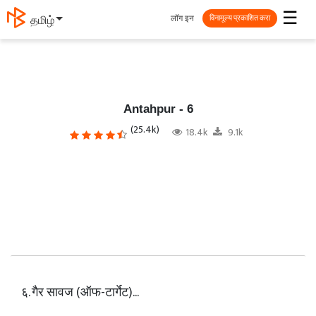
☰
लॉग इन
தமிழ்
विनामूल्य प्रकाशित करा
Antahpur - 6
(25.4k)
18.4k
9.1k
६. गैर सावज (ऑफ-टार्गेट)...