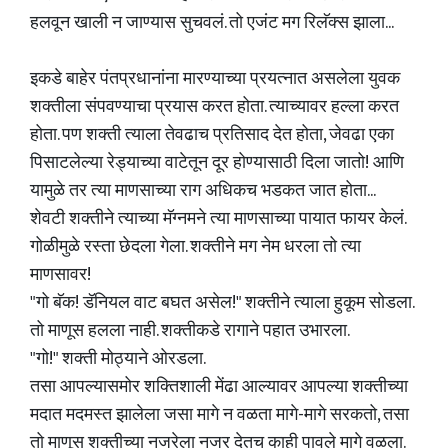
हलवून खाली न जाण्यास सुचवलं. तो एजंट मग रिलॅक्स झाला...
इकडे बाहेर पंतप्रधानांना मारण्याच्या प्रयत्नात असलेला युवक
शक्तीला संपवण्याचा प्रयास करत होता. त्याच्यावर हल्ला करत
होता. पण शक्ती त्याला तेवढाच प्रतिसाद देत होता, जेवढा एका
पिसाटलेल्या रेड्याच्या वाटेतून दूर होण्यासाठी दिला जातो! आणि
यामुळे तर त्या माणसाच्या राग अधिकच भडकत जात होता...
शेवटी शक्तीने त्याच्या मॅग्नमने त्या माणसाच्या पायात फायर केलं.
गोळीमुळे रस्ता छेदला गेला. शक्तीने मग नेम धरला तो त्या
माणसावर!
"गो बॅक! डॅनियल वाट बघत असेल!" शक्तीने त्याला हुकूम सोडला.
तो माणूस हलला नाही. शक्तीकडे रागाने पहात उभारला.
"गो!" शक्ती मोठ्याने ओरडला.
तसा आपल्यासमोर शक्तिशाली मेंढा आल्यावर आपल्या शक्तीच्या
मदात मदमस्त झालेला जसा मागे न वळता मागे-मागे सरकतो, तसा
तो माणूस शक्तीच्या नजरेला नजर देतच काही पावले मागे वळला.