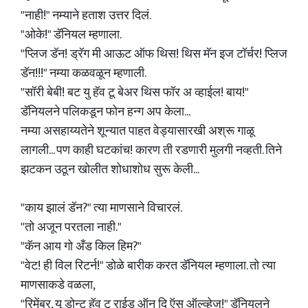
"नाही!" नम्याने हताश उत्तर दिलं.
"ओके!" डॅनियल म्हणाला.
"प्लिज डॅन! ड्रॅग मी आऊट ऑफ थिस! थिस मॅन इज टॉर्चर! प्लिज
डॅन!!!" नम्या कळवळून म्हणाली.
"सॉरी बेबी! बट यु हॅव टू बेअर थिस फॉर अ व्हाईल! बाय!"
डॅनियलने पलिकडून फोन हन्ग अप केला...
नम्या असहाय्यतेने शून्यात पाहत वेड्यासारखी अश्रू गाळू
लागली... पण काही घटकांच! कारण ती रडणारी मुलगी नव्हती. तिने
झटकन उठून खोलीत शोधाशोध सुरू केली...
"काय झालं डॅन?" त्या माणसाने विचारलं.
"तो अजून परतला नाही."
"कॅन आय गो अँड किल हिम?"
"वेट! ही विल रिटर्न!" डोळे बारीक करत डॅनियल म्हणाला. तो त्या
माणसाकडे वळला,
"रिमेंबर, यू डोन्ट हॅव टू राईड ऑन दि ऍस ऑल्व्हेज!" डॅनियलने