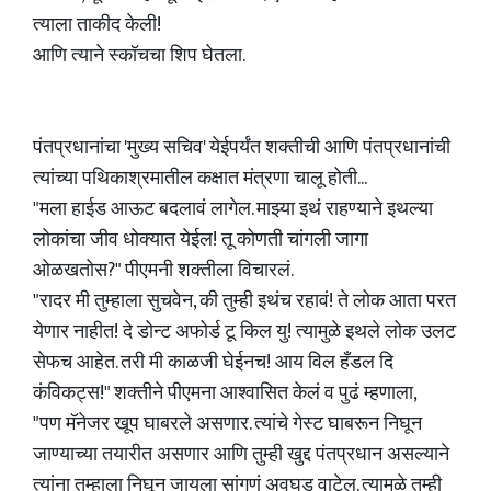
त्याला ताकीद केली!
आणि त्याने स्कॉचचा शिप घेतला.
पंतप्रधानांचा 'मुख्य सचिव' येईपर्यंत शक्तीची आणि पंतप्रधानांची
त्यांच्या पथिकाश्रमातील कक्षात मंत्रणा चालू होती...
"मला हाईड आऊट बदलावं लागेल. माझ्या इथं राहण्याने इथल्या
लोकांचा जीव धोक्यात येईल! तू कोणती चांगली जागा
ओळखतोस?" पीएमनी शक्तीला विचारलं.
"रादर मी तुम्हाला सुचवेन, की तुम्ही इथंच रहावं! ते लोक आता परत
येणार नाहीत! दे डोन्ट अफोर्ड टू किल यु! त्यामुळे इथले लोक उलट
सेफच आहेत. तरी मी काळजी घेईनच! आय विल हँडल दि
कंविकट्स!" शक्तीने पीएमना आश्वासित केलं व पुढं म्हणाला,
"पण मॅनेजर खूप घाबरले असणार. त्यांचे गेस्ट घाबरून निघून
जाण्याच्या तयारीत असणार आणि तुम्ही खुद्द पंतप्रधान असल्याने
त्यांना तुम्हाला निघून जायला सांगणं अवघड वाटेल. त्यामुळे तुम्ही