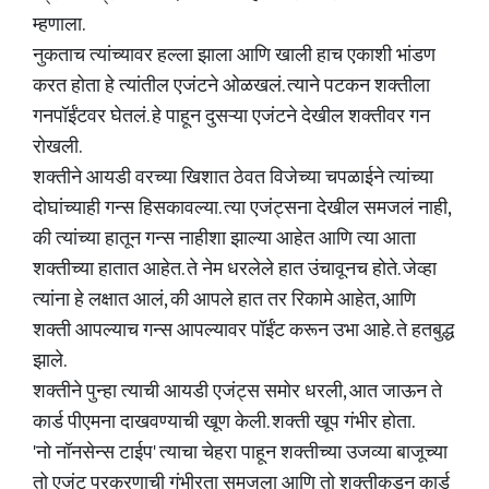
म्हणाला.
नुकताच त्यांच्यावर हल्ला झाला आणि खाली हाच एकाशी भांडण
करत होता हे त्यांतील एजंटने ओळखलं. त्याने पटकन शक्तीला
गनपॉईंटवर घेतलं. हे पाहून दुसऱ्या एजंटने देखील शक्तीवर गन
रोखली.
शक्तीने आयडी वरच्या खिशात ठेवत विजेच्या चपळाईने त्यांच्या
दोघांच्याही गन्स हिसकावल्या. त्या एजंट्सना देखील समजलं नाही,
की त्यांच्या हातून गन्स नाहीशा झाल्या आहेत आणि त्या आता
शक्तीच्या हातात आहेत. ते नेम धरलेले हात उंचावूनच होते. जेव्हा
त्यांना हे लक्षात आलं, की आपले हात तर रिकामे आहेत, आणि
शक्ती आपल्याच गन्स आपल्यावर पॉईंट करून उभा आहे. ते हतबुद्ध
झाले.
शक्तीने पुन्हा त्याची आयडी एजंट्स समोर धरली, आत जाऊन ते
कार्ड पीएमना दाखवण्याची खूण केली. शक्ती खूप गंभीर होता.
'नो नॉनसेन्स टाईप' त्याचा चेहरा पाहून शक्तीच्या उजव्या बाजूच्या
तो एजंट प्रकरणाची गंभीरता समजला आणि तो शक्तीकडून कार्ड