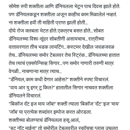
सोमेश रुपी शक्तीला आणि डॅनियलला भेटून पाच दिवस झाले होते.
पण डॅनियलकडून शक्तीला अजून काहीच काम मिळालेलं नव्हतं.
ना शक्तीला हवी ती माहिती प्राप्त झाली होती...
दोघे रोज क्लबला भेटत होते. एकत्रच बसत होते... सोबत
डॅनियलच्या विश्व-सूंदर सोबतीणी असायचाच... रात्रीच्या
वातावरणात तीच भडक लायटिंग... कस्टमर देखील जवळजवळ
तेच... डॅनियलच्या समोर टेबलवर तेच स्ट्रिंक... डॅनियलच्या हातात
तेच त्याचं एक्सपेन्सिव्ह सिगार... पण समोर गाणारी तरुणी मात्र
वेगळी... नाचणाऱ्या मात्र त्याच...
"डॅनियल, काम कधी देणार आहेस?" शक्तीने स्पष्ट विचारलं.
"वाय आर यु इगर् टू किल?" हातातील सिगार नाचवत शक्तीला
डॅनियलने विचारलं.
"बिकॉज दॅट इज माय जॉब!" शक्ती त्याला 'बिकॉज' 'दॅट' 'इज' 'माय'
'जॉब' या प्रत्येक शब्दांवर इम्पोज करत ओरडला.
शक्तीच्या बोलण्याचं डॅनियलला हसू आलं,
"बट नॉट माईन्!" तो समोरील टेबलवरील स्कॉचचा ग्लास उचलत