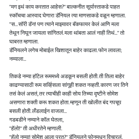
"मग इथं काय करतात आहेस?" बाल्कनीत सूर्यास्ताकडे पाहत
स्कॉचचा आस्वाद घेणारा डॅनियल त्या माणसाकडे वळून म्हणाला.
"स... सॉरी डॅन! पण त्याने माझ्यावर बॅकफायर केलं आणि मला
तेथून निघून जायला सांगितलं. मला थांबता आलं नाही तिथं..." तो
घाबरत म्हणाला.
डॅनियलने लगेच मोबाईल खिशातून बाहेर काढला. फोन लावला;
नम्याला...
तिकडे नम्या हॉटेल रूममध्ये अडकून बसली होती. ती तिला बाहेर
काढण्यासाठी रूम सर्व्हिसला सांगूही शकत नव्हती. कारण जर तिने
तसं केलं असतं, तर त्याचीही काही सोय तिच्या दृष्टीने सोमेश
असणारा शक्ती करू शकत होता. म्हणून ती खोलीत बंद गपचूप
बसली होती. लँडलाईन वाजला...
गडबडीने नम्याने कॉल घेतला,
"हॅलो!" ती अधीरतेने म्हणाली.
"हॅलो नम्या! सोमेश आला परत?" डॅनियलने फोनमधून विचारलं.