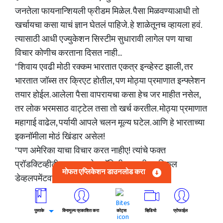
जनतेला फायनान्शियली फ्रीडम मिळेल. पैसा मिळवण्याआधी तो
खर्चायचा कसा याचं ज्ञान घेतलं पाहिजे. हे शाळेतूनच व्हायला हवं.
त्यासाठी आधी एज्युकेशन सिस्टीम सुधारावी लागेल पण याचा
विचार कोणीच करताना दिसत नाही...
"शिवाय एवढी मोठी रक्कम भारतात एकत्र इन्व्हेस्ट झाली, तर
भारतात जॉब्स तर क्रिएट होतील, पण मोठ्या प्रमाणात इन्फ्लेशन
तयार होईल. आलेला पैसा वापरायचा कसा हेच जर माहीत नसेल,
तर लोक भरमसाठ वाट्टेल तसा तो खर्च करतील. मोठ्या प्रमाणात
महागाई वाढेल, पर्यायी आपले चलन मूल्य घटेल. आणि हे भारताच्या
इकनॉमीला मोठं खिंडार असेल!
"पण अमेरिका याचा विचार करत नाहीए! त्यांचे फक्त
प्रॉडक्टिव्हीटीवर लक्ष आहे. क्वॉलिटीवर नाही. ना स्किल
मोफत एप्लिकेशन डाउनलोड करा
डेव्हलपमेंटवर.
"तिसरं कारण म्हणजे, अमेरिकेचा इतका पैसा भारत घेत असेल, तर
भारत आपसूक त्यांच्या मिंध्यात जाईल. त्याचं वर्चस्व निर्माण होईल.
पुस्तके
विनामूल्य प्रकाशित करा
कोट्स
व्हिडियो
प्रोफाईल
आणि ते सांगतील ते आपल्याला मूक राहून ऐकावं लागेल. इंडियन