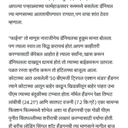
आपल्या पन्हाळ्याच्या फार्महाऊसवर रूममध्ये बसलेला डॅनियल
त्या माणसाच्या आततायीपणावर रागवत, पण वाचा शांत ठेवत
म्हणाला.
"फाईन!" तो माणूस नाराजीनेच डॅनियलचा हुकूम मानत बोलला.
पण त्याला स्वतःला सिद्ध करायचं होतं. आपण काहीतरी
करण्यासाठी कॅपेबल आहोत हे त्याला सर्वांना, खास करून
डॅनियलला दाखवून द्यायचं होतं. तो त्याच्या बाईकवरून उतरला.
पळत रस्ता क्रॉस करून तो हॉटेलच्या बाजूला आला.
कोटाच्या आत असलेली '50 बीएमजी ट्रिपल एक्शन थंडर' हँडगन
त्याने कोटाच्या आतून बाहेर काढून. खिडकीतून बाहेर पाहत उभा
पीएम त्याच्या बंदुकीच्या टप्प्यात होता. नॉर्मल हँडगन पेक्षा तिप्पट
लांबीची (24.21″) आणि सातपट वजनी (7.2 कि.ग्रॅ.) एका सायन्स
फिक्शन फिल्ममध्ये शोभेल अशा या हँडगनची एक गोळी पीएम
पुनीत चिंतपल्लीच्या शरीराची लख्तरं करण्यासाठी पर्याप्त होती.
ही ब्रीच लोडिंग सिंगल शॉट हँडगनची त्या माणसाने मागील बाजू