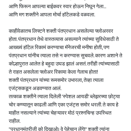
आणि फिरून आपल्या बाईकवर स्वार होऊन निघून गेला...
आणि मग शक्तीने आपला मोर्चा हॉटेलकडे वळवला.
काहीवेळातच लिफ्टने शक्ती पंतप्रधान असलेल्या फ्लोअरवर
होता. पंतप्रधान तेथे वास्तव्यास असल्याने त्यांच्या सुविधेसाठी ते
आख्ख्यं हॉटेल रिकामं करण्याचा मॅनेजरची मनीषा होती, पण
पंतप्रधान यांनीच त्याला तसे न करण्यास सुचवले. कारण अशाने ते
कोल्हापुरात आलेत हे बहुदा उघड झालं असतं. तरीही त्यांच्यासाठी
ते राहत असलेला फ्लोअर रिकामा केला गेलाच होता!
शक्ती पंतप्रधान यांच्या रूमसमोर उभारला, तेव्हा त्याला
एजंट्सकडून अडवण्यात आलं.
तत्काळ शक्तीने त्याला दिलेली 'स्पेशल आयडी' ब्लेझरच्या छोट्या
चोर कप्प्यातून काढली आणि एका एजंट्स समोर धरली. ते काय हे
माहीत नसल्याने त्यांच्या चेहऱ्यावर मोठं प्रश्नचिन्ह उपस्थित
राहील.
"प्रधानमंत्रीजी को दिखाओ। वे पेहेचान लेंगे!" शक्ती त्यांना