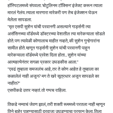
हॉस्पिटलमध्ये संपवला. 'बोटुलिनम टॉक्सिन' इंजेक्ट करून त्याला
मारलं गेलंय. त्याला मारणारा मारेकरी पण तेच इंजेक्शन घेऊन
मेलेला सापडला.
"मृत एसपी सुशेन यांची परवानगी असल्याने गार्ड्सनी त्या
असॅसिनच्या वॉर्डमध्ये डॉक्टरच्या वेशातील त्या मारेकऱ्याला सोडले
होते. पण त्यावेळी कोणालाच माहीत नव्हते, की सुशेन गुन्हेगारांना
सामील होते. म्हणून गार्ड्सनी सुशेन यांची परवानगी पाहून
मारेकऱ्याला वॉर्डमध्ये प्रवेश दिला होता... सुशेन यांच्या
आत्महत्येनंतर सगळा प्रकार उघडकीस आला."
"एवढं तुम्हाला समजलंच आहे, तर ते कोण आहेत हे तुम्हाला का
कळालेलं नाही अजून? मग ते खरे सूत्रधार अजून सापडले का
नाहीत?"
एसपीकडे उत्तर नव्हतं. तो गप्पच राहिला.
तिकडे नम्याचं जेवण झालं, तरी शक्ती रूममध्ये परतला नाही म्हणून
तिने बाहेर पाहण्यासाठी दरवाजा उघडण्याचा प्रयत्न केला. तिला