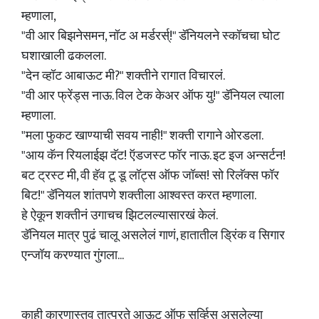
म्हणाला,
"वी आर बिझनेसमन, नॉट अ मर्डरर्स्!" डॅनियलने स्कॉचचा घोट
घशाखाली ढकलला.
"देन व्हॉट आबाऊट मी?" शक्तीने रागात विचारलं.
"वी आर फ्रेंड्स नाऊ. विल टेक केअर ऑफ यु!" डॅनियल त्याला
म्हणाला.
"मला फुकट खाण्याची सवय नाही!" शक्ती रागाने ओरडला.
"आय कॅन रियलाईझ दॅट! ऍडजस्ट फॉर नाऊ. इट इज अन्सर्टन!
बट ट्रस्ट मी, वी हॅव टू डू लॉट्स ऑफ जॉब्स! सो रिलॅक्स फॉर
बिट!" डॅनियल शांतपणे शक्तीला आश्वस्त करत म्हणाला.
हे ऐकून शक्तीनं उगाचच झिटलल्यासारखं केलं.
डॅनियल मात्र पुढं चालू असलेलं गाणं, हातातील ड्रिंक व सिगार
एन्जॉय करण्यात गुंगला...
काही कारणास्तव तात्पुरते आऊट ऑफ सर्व्हिस असलेल्या