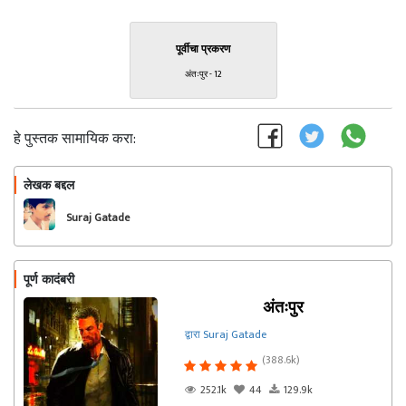
पूर्वीचा प्रकरण
अंतःपुर - 12
हे पुस्तक सामायिक करा:
लेखक बद्दल
फॉलो करा
Suraj Gatade
पूर्ण कादंबरी
अंतःपुर
द्वारा Suraj Gatade
(388.6k)
252.1k
44
129.9k