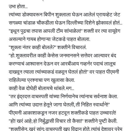
उभा होता...
त्यांच्या डोक्यावरून बिपीन शुक्लाला घेऊन आलेलं प्रायव्हेट जेट
सगळ्या चांडाळ चौकडीला घेऊन दिल्लीच्या दिशेने झोकावलं होतं...
"इथून पुढचा तपास आपली टीम सांभाळेल!" शक्ती वर त्या वायूवेग
असल्याने गायब होणाऱ्या जेटकडे पाहत बोलला.
"शुक्ला नंतर काही बोलले?" शक्तीने विचारलं.
"हो. शुक्लावरील काही केसेस जनमानसने सत्तेवर आल्यावर बंद
करण्याचं आश्वासन देऊन वर आरबीआय गव्हर्नर पदाचं लालूच
दाखवून त्याला त्यांच्याकडं वळवून घेतलं होतं!" वर पाहत पीएमनी
राहिलेल्या प्रश्नाचा पण खुलासा केला.
काही वेळ दोघेही बोलायचे थांबले. मग...
"तर इंद्रदत्त वाचस्पती यांच्या निर्णयानेच त्यांनाच सर्वनाश केला.
आणि त्यांच्या उदात्त हेतूने जागा घेतली, ती निहित स्वार्थाने!"
पीएमनी आकाशाकडून नजर हटवून शक्तीकडे पाहत उच्चारले!
"हो! खरं आहे; हं! निर्बुद्धासी विचार तो कैसा!" शक्तीने पुष्टी केली.
"शक्तीसेन, खरं सांगू; वाचस्पती खूप विद्वान होते. त्यांचं देशावर प्रेम