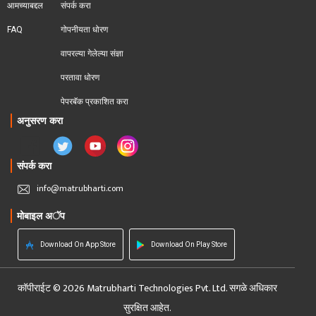
आमच्याबद्दल
संपर्क करा
FAQ
गोपनीयता धोरण
वापरल्या गेलेल्या संज्ञा
परतावा धोरण 
पेपरबॅक प्रकाशित करा
अनुसरण करा
संपर्क करा
info@matrubharti.com
मोबाइल अॅप
Download On App Store
Download On Play Store
कॉपीराईट © 2026 Matrubharti Technologies Pvt. Ltd. सगळे अधिकार
सुरक्षित आहेत.