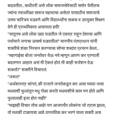
बदलतील... कधीतरी असे लोक समाजसेवेसाठी समोर येतीलच
ज्यांना स्वार्थापेक्षा समाज महत्वाचा असेल! यासाठीच समाजाचे
उत्तम चारित्र्य घडवणे आणि विद्यार्थ्यांना सकस व उपयुक्त शिक्षण
देणे ही प्राथमिकता असायला हवी!
"यातूनच असे लोक उद्या घडतील जे एकत्र राहून देशाचा आणि
पर्यायाने जगाचा उत्कर्ष घडवतील!" माननीय पंतप्रधान यांनी
शक्तीचे शंका निरसन करण्याचा सोप्या शब्दांत प्रयत्न केला...
"महागाईचा बोजा जनतेवर येऊ नये म्हणून आपण कर प्रणाली
बदलणार आहात असं मी ऐकलं होतं. मी काही सजेशन देऊ
शकतो?" शक्तीने विचारलं.
"जरूर!"
"अर्थशास्त्र सांगतं, की राजाने जनतेकडून कर असा घ्यावा जसा
मधमाशी फुलांतून मधु गोळा करते! मधमाशीचे काम पण होते आणि
फुलालाही इजा होत नाही!"
"माझाही विचार तोच आहे! पण आजपर्यंत लोकांना जो त्रास झाला,
तो मलाही टाळायचा आहे. वास्तविक कर भरणं याला सक्ती असू