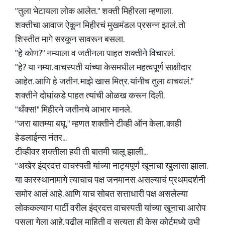
"तुला भेटायला लोक आलेत." शक्ती मिहीरला म्हणाला.
शक्तीचा आवाज ऐकून मिहीरचं मुखमंडल प्रसन्न झालं. तो
शिस्तीत मागे सरकून सावरून बसला.
"हे कोण?" नम्याला व जतीनला पाहत शक्तीने विचारलं.
"हे? या नम्या. वाचस्पती यांच्या केसमधील महत्वपूर्ण साक्षीदार
आहेत. आणि हे जतीन. माझे खास मित्र. यांनीच तुला वाचवलं."
शक्तीने दोघांकडे पाहत त्यांची ओळख करून दिली.
"थँक्स!" मिहीरने जतीनचे आभार मानले.
"जरा बातम्या बघू." म्हणत शक्तीने टीव्ही ऑन केला. काही
हेडलाईन्स नंतर...
टीव्हीवर शक्तीला हवी ती बातमी चालू झाली...
"अखेर इंद्रदत्त वाचस्पती यांच्या नाट्यपूर्ण खूनाचा खुलासा झाला.
या कारस्थानामागे त्याचाच पक्ष जनमानस असल्याचं प्रथमदर्शनी
समोर आलं आहे. आणि याच सोबत सत्ताधारी पक्ष असलेल्या
लोककल्याण पार्टी वरील इंद्रदत्त वाचस्पती यांच्या खूनाचा आरोप
पुसला गेला आहे. पुढील माहिती व सत्यता ही केस कोर्टमध्ये उभी