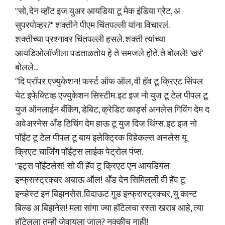
"सो, देन व्हॉट इज युअर आयडिया टू मेक इंडिया ग्रेट, अ
सुपरपोव्हर?" शक्तीने पीएम चिंतपल्ली यांना विचारलं.
शक्तीच्या प्रश्नावर चिंतपल्ली हसले. शक्ती त्यांच्या
आयडिओलॉजीला पडताळतोय हे ते समजले होते. ते बोलले! 'खरं'
बोलले...
"दि प्रॉपर एज्युकेशन! फर्स्ट ऑफ ऑल, वी हॅव टू क्रिएट सिंपल
येट इफेक्टिव्ह एज्युकेशन सिस्टीम. इट इज नो युज टू टेल पीपल टू
युज ऑनलाईन बँकिंग, डेबिट, क्रेडिट कार्ड्स अनलेस गिविंग देम द
अवेअरनेस अँड टिचिंग देम हाऊ टू युज दिज थिंग्स. इट इज नो
पॉईंट टू टेल पीपल टू बाय इलेक्ट्रिक विहेकल्स अनलेस यू
क्रिएट चार्जिंग पॉईंट्स लाईक पेट्रोल पंप्स.
"इट्स पॉईंटलेस! सो वी हॅव टू क्रिएट एन आयडियल
इन्फ्रास्ट्रक्चर अबाऊ ऑल! अँड देन सिमिलर्ली वी हॅव टू
इन्व्हेस्ट इन बिझनसेस. विदाऊट गुड इन्फ्रास्ट्रक्चर, यु कान्ट
बिल्ड अ बिझनेस! मला सांगा ज्या हॉटेलचा रस्ता खराब आहे, त्या
हॉटेलला तुम्ही जेवायला जाल? नक्कीच नाही!