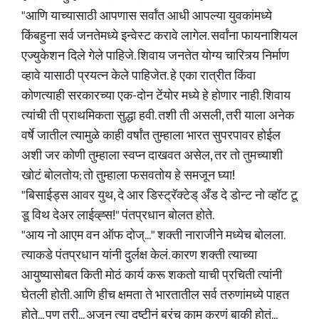
"आणि याच्यासाठी आपणास सर्वांत आधी आपल्या युवकांमध्ये
किंबहुना सर्व जनतेमध्ये इन्वेस्ट करावे लागेल. सर्वांना फायनाशियल
एज्युकेशन दिले गेले पाहिजे. शिवाय जनतेत योग्य चारित्र्य निर्माण
व्हावे यासाठी प्रयत्न केले पाहिजेत. हे एका रात्रीत किंवा
कोणत्याही सरकारच्या एक-दोन टेंयोर मध्ये हे होणार नाही. शिवाय
त्यांची ती प्राथमिकता सुद्धा हवी. तशी ती असली, तरी याला अनेक
वर्षे जातील त्यामुळे काही वर्षांत तुम्हाला भारत सुपरपावर होईल
अशी जर कोणी तुम्हाला स्वप्न दाखवत असेल, तर तो तुमच्याशी
खोटं बोलतोय; तो तुम्हाला फसवतोय हे समजून घ्या!
"बिसाईड्स आवर युथ, दे आर डिस्ट्रॅक्टेड् अँड दे डोन्ट नो व्हॉट टू
डू विथ देअर लाईव्ह्स!" पंतप्रधान बोलत होते.
"‌आय नो आएम वन ऑफ दोज्..." शक्ती नाराजीने मध्येच बोलला.
त्याकडे पंतप्रधान यांनी दुर्लक्ष केलं. कारण शक्ती त्याच्या
आयुष्यासोबत किती मोठं कार्य करू शकतो याची प्रचिती त्यांनी
घेतली होती. आणि हीच क्षमता ते भारतातील सर्व तरुणांमध्ये पाहत
होते... पण तरी... अजून त्या दृष्टीनं बरंच काम करणं बाकी होतं...