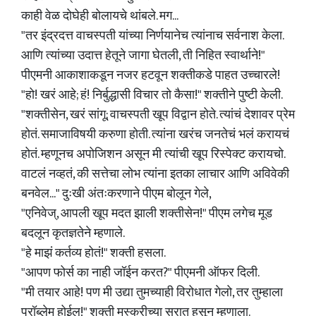
काही वेळ दोघेही बोलायचे थांबले. मग...
"तर इंद्रदत्त वाचस्पती यांच्या निर्णयानेच त्यांनाच सर्वनाश केला.
आणि त्यांच्या उदात्त हेतूने जागा घेतली, ती निहित स्वार्थाने!"
पीएमनी आकाशाकडून नजर हटवून शक्तीकडे पाहत उच्चारले!
"हो! खरं आहे; हं! निर्बुद्धासी विचार तो कैसा!" शक्तीने पुष्टी केली.
"शक्तीसेन, खरं सांगू; वाचस्पती खूप विद्वान होते. त्यांचं देशावर प्रेम
होतं. समाजाविषयी करुणा होती. त्यांना खरंच जनतेचं भलं करायचं
होतं. म्हणूनच अपोजिशन असून मी त्यांची खूप रिस्पेक्ट करायचो.
वाटलं नव्हतं, की सत्तेचा लोभ त्यांना इतका लाचार आणि अविवेकी
बनवेल..." दुःखी अंतःकरणाने पीएम बोलून गेले,
"एनिवेज्, आपली खूप मदत झाली शक्तीसेन!" पीएम लगेच मूड
बदलून कृतज्ञतेने म्हणाले.
"हे माझं कर्तव्य होतं!" शक्ती हसला.
"आपण फोर्स का नाही जॉईन करत?" पीएमनी ऑफर दिली.
"मी तयार आहे! पण मी उद्या तुमच्याही विरोधात गेलो, तर तुम्हाला
प्रॉब्लेम होईल!" शक्ती मस्करीच्या सुरात हसून म्हणाला.