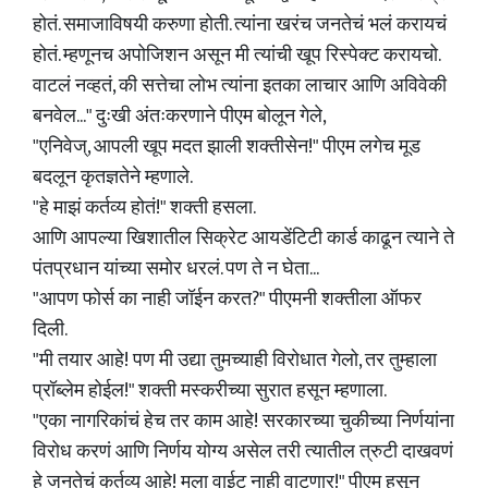
होतं. समाजाविषयी करुणा होती. त्यांना खरंच जनतेचं भलं करायचं
होतं. म्हणूनच अपोजिशन असून मी त्यांची खूप रिस्पेक्ट करायचो.
वाटलं नव्हतं, की सत्तेचा लोभ त्यांना इतका लाचार आणि अविवेकी
बनवेल..." दुःखी अंतःकरणाने पीएम बोलून गेले,
"एनिवेज्, आपली खूप मदत झाली शक्तीसेन!" पीएम लगेच मूड
बदलून कृतज्ञतेने म्हणाले.
"हे माझं कर्तव्य होतं!" शक्ती हसला.
आणि आपल्या खिशातील सिक्रेट आयडेंटिटी कार्ड काढून त्याने ते
पंतप्रधान यांच्या समोर धरलं. पण ते न घेता...
"आपण फोर्स का नाही जॉईन करत?" पीएमनी शक्तीला ऑफर
दिली.
"मी तयार आहे! पण मी उद्या तुमच्याही विरोधात गेलो, तर तुम्हाला
प्रॉब्लेम होईल!" शक्ती मस्करीच्या सुरात हसून म्हणाला.
"एका नागरिकांचं हेच तर काम आहे! सरकारच्या चुकीच्या निर्णयांना
विरोध करणं आणि निर्णय योग्य असेल तरी त्यातील त्रुटी दाखवणं
हे जनतेचं कर्तव्य आहे! मला वाईट नाही वाटणार!" पीएम हसून