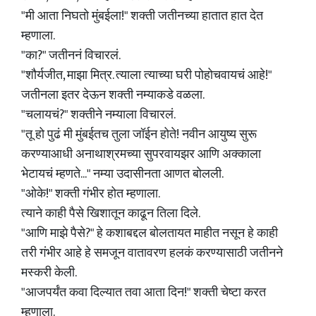
"मी आता निघतो मुंबईला!" शक्ती जतीनच्या हातात हात देत
म्हणाला.
"का?" जतीननं विचारलं.
"शौर्यजीत, माझा मित्र. त्याला त्याच्या घरी पोहोचवायचं आहे!"
जतीनला इतर देऊन शक्ती नम्याकडे वळला.
"चलायचं?" शक्तीने नम्याला विचारलं.
"तू हो पुढं मी मुंबईतच तुला जॉईन होते! नवीन आयुष्य सुरू
करण्याआधी अनाथाश्रमच्या सुपरवायझर आणि अक्काला
भेटायचं म्हणते..." नम्या उदासीनता आणत बोलली.
"ओके!" शक्ती गंभीर होत म्हणाला.
त्याने काही पैसे खिशातून काढून तिला दिले.
"आणि माझे पैसे?" हे कशाबद्दल बोलतायत माहीत नसून हे काही
तरी गंभीर आहे हे समजून वातावरण हलकं करण्यासाठी जतीनने
मस्करी केली.
"आजपर्यंत कवा दिल्यात तवा आता दिन!" शक्ती चेष्टा करत
म्हणाला.