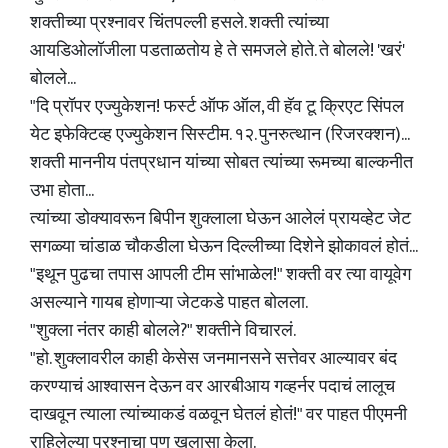
शक्तीच्या प्रश्नावर चिंतपल्ली हसले. शक्ती त्यांच्या
आयडिओलॉजीला पडताळतोय हे ते समजले होते. ते बोलले! 'खरं'
बोलले...
"दि प्रॉपर एज्युकेशन! फर्स्ट ऑफ ऑल, वी हॅव टू क्रिएट सिंपल
येट इफेक्टिव्ह एज्युकेशन सिस्टीम. १२. पुनरुत्थान (रिजरक्शन)...
शक्ती माननीय पंतप्रधान यांच्या सोबत त्यांच्या रूमच्या बाल्कनीत
उभा होता...
त्यांच्या डोक्यावरून बिपीन शुक्लाला घेऊन आलेलं प्रायव्हेट जेट
सगळ्या चांडाळ चौकडीला घेऊन दिल्लीच्या दिशेने झोकावलं होतं...
"इथून पुढचा तपास आपली टीम सांभाळेल!" शक्ती वर त्या वायूवेग
असल्याने गायब होणाऱ्या जेटकडे पाहत बोलला.
"शुक्ला नंतर काही बोलले?" शक्तीने विचारलं.
"हो. शुक्लावरील काही केसेस जनमानसने सत्तेवर आल्यावर बंद
करण्याचं आश्वासन देऊन वर आरबीआय गव्हर्नर पदाचं लालूच
दाखवून त्याला त्यांच्याकडं वळवून घेतलं होतं!" वर पाहत पीएमनी
राहिलेल्या प्रश्नाचा पण खुलासा केला.