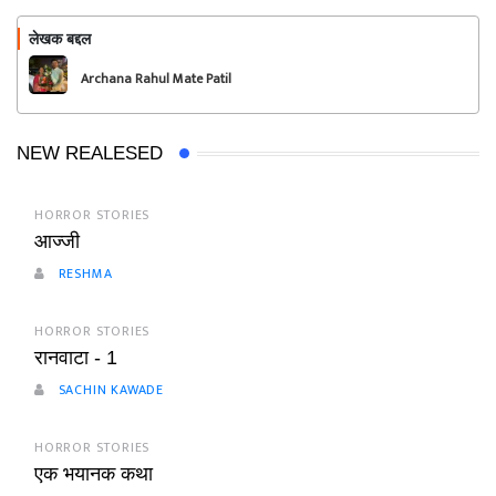
लेखक बद्दल
फॉलो करा
Archana Rahul Mate Patil
NEW REALESED
HORROR STORIES
आज्जी
RESHMA
HORROR STORIES
रानवाटा - 1
SACHIN KAWADE
HORROR STORIES
एक भयानक कथा