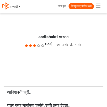
☰
लॉग इन
मराठी
विनामूल्य प्रकाशित करा
aadishakti stree
(1.5k)
13.6k
4.8k
आदिशक्ती स्री..
यत्र यत्र नार्यास्तू पुज्यंते.. रमंते तत्र देवता...