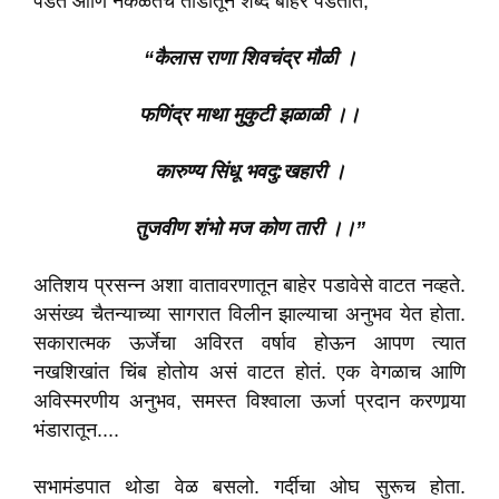
पडते आणि नकळतचं तोंडातून शब्द बाहेर पडतात,
“कैलास राणा शिवचंद्र मौळी ।
फणिंद्र माथा मुकुटी झळाळी ।।
कारुण्य सिंधू भवदु:खहारी ।
तुजवीण शंभो मज कोण तारी ।।”
अतिशय प्रसन्न अशा वातावरणातून बाहेर पडावेसे वाटत नव्हते.
असंख्य चैतन्याच्या सागरात विलीन झाल्याचा अनुभव येत होता.
सकारात्मक ऊर्जेचा अविरत वर्षाव होऊन आपण त्यात
नखशिखांत चिंब होतोय असं वाटत होतं. एक वेगळाच आणि
अविस्मरणीय अनुभव, समस्त विश्वाला ऊर्जा प्रदान करणार्‍या
भंडारातून....
सभामंडपात थोडा वेळ बसलो. गर्दीचा ओघ सुरूच होता.