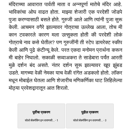
मंदिराच्या आवारात पार्वती माता व अन्नपूर्णा मातेचे मंदिर आहे.
भाविकांचा ओघ वाढत होता. माझ्या शेजारी एक परदेशी जोडपे
पुजा करण्यासाठी बसले होते. गुरुजी आले आणि त्यांनी पुजा सुरू
केली. आचमन वगैरे झाल्यावर गोत्राचा उल्लेख आला, तोच मी
कान टवकारले कारण मला उत्सुकता होती की परदेशी लोकं
गोत्राचे नाव कसे घेतील? पण गुरुजींनी ती स्टेप डायरेक्ट स्कीप
केली आणि पुढे कंटीन्यू केले. परत एकदा मनोमन प्रार्थना करून
मी बाहेर निघालो. सकाळी सव्वाअकरा ते साडेबारा पर्यंत आरती
मुळे दर्शन बंद असते. नंतर दर्शन सुरू झाल्यावर खूप झुंबड
उडते. मागच्या वेळी नेमका याच वेळी रांगेत अडकलो होतो. लॉकर
मधून मोबाईल घेतला आणि शेजारीच मणिकर्णिका घाट लिहिलेल्या
मोठ्या प्रवेशद्वारातून आत शिरलो.
पूर्वीचा प्रकरण
पुढील प्रकरण
सोलो बॅकपॅकिंग इन वाराणसी.... - 1
सोलो बॅकपॅकिंग इन वाराणसी.... - 3