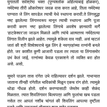
युगातली सर्वश्रेष्ठ भक्त (पुण्यश्लोक अहिल्याबाई होळकर),
नर्मदेच्या तीरी ओंकारेश्वर जवळ वास करत आहे, तिला नर्मदेच्या
पाण्यात जे लिंग सापडेल त्याची येथे स्थापना करावी.ते लिंगसुद्धा
नष्ट झालेल्या लिंगास्वरूप मानून त्याची स्थापना आणि पूजा
करावी करण नष्ट झालेल्या लिंगाचे अवशेष ज्ञानवापी मार्गे
‘हाटकेश्वर’ला जाऊन मिळाले आणि त्यांचे आत्मतत्त्व नर्मदेतल्या
लिंगात विलीन झाले आहेत. त्यामुळे शंकेला वाव नाही. असं म्हटलं
जातं की श्री विश्वेश्वराचे मूळ लिंग हे नवग्रहांच्या रत्नांनी बनले
होते. जर काशीत कुणी आजारी पडला तर त्याला या लिंगासमोर
उभं केलं जाई, रत्नांच्या केवळ प्रकाशने तो व्यक्ति बरा होत
असे. असो,
सुमारे पाऊण तास रांगेत उभे राहिल्यावर दर्शन झाले. गाभाऱ्यात
जाताना तीनही रांगेतील भाविकांची मिळून एकच रांग होते. त्यामुळे
थोडा गोंधळ होतो. दर्शन करण्यासाठी जेमतेम काही सेकंद
मिळतात. त्यात शिवलिंगावर बिल्वपत्र आणि फुलांचा खच पडला
नसेल तर आपलं नशीब चांगलं की शिवलिंग आपल्या दृष्टीला