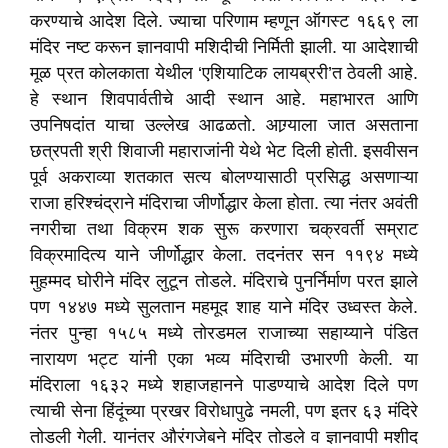
करण्याचे आदेश दिले. ज्याचा परिणाम म्हणून ऑगस्ट १६६९ ला
मंदिर नष्ट करून ज्ञानवापी मशिदीची निर्मिती झाली. या आदेशाची
मूळ प्रत कोलकाता येथील ‘एशियाटिक लायब्ररी’त ठेवली आहे.
हे स्थान शिवपार्वतीचे आदी स्थान आहे. महाभारत आणि
उपनिषदांत याचा उल्लेख आढळतो. आग्र्याला जात असताना
छत्रपती श्री शिवाजी महाराजांनी येथे भेट दिली होती. इसवीसन
पूर्व अकराव्या शतकात सत्य बोलण्यासाठी प्रसिद्ध असणाऱ्या
राजा हरिश्चंद्राने मंदिराचा जीर्णोद्धार केला होता. त्या नंतर अवंती
नगरीचा तथा विक्रम शक सुरू करणारा चक्रवर्ती सम्राट
विक्रमादित्य याने जीर्णोद्धार केला. तदनंतर सन ११९४ मध्ये
मुहम्मद घोरीने मंदिर लुटून तोडले. मंदिराचे पुनर्निर्माण परत झाले
पण १४४७ मध्ये सुलतान महमूद शाह याने मंदिर उध्वस्त केले.
नंतर पुन्हा १५८५ मध्ये तोरडमल राजाच्या सहाय्याने पंडित
नारायण भट्ट यांनी एका भव्य मंदिराची उभारणी केली. या
मंदिराला १६३२ मध्ये शहाजहानने पाडण्याचे आदेश दिले पण
त्याची सेना हिंदूंच्या प्रखर विरोधापुढे नमली, पण इतर ६३ मंदिरे
तोडली गेली. यानंतर औरंगजेबने मंदिर तोडले व ज्ञानवापी मशीद