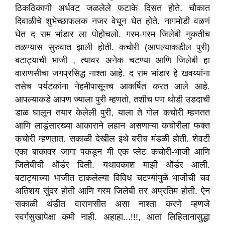
ठिकठिकाणी अर्धवट जळलेले फटाके दिसत होते. चौकात
दिवाळीचे शुभेच्छाफलक नजर वेधून घेत होते. नागमोडी वळणं
घेत द राम भांडार ला पोहोचलो. गरम-गरम जिलेबी नुकतीच
तळण्यास सुरुवात झाली होती. कचोरी (आपल्याकडील पुरी)
बटाट्याची भाजी , त्यावर अनेक चटण्या आणि जिलेबी हा
वाराणसीचा जगप्रसिद्ध नाश्ता आहे. द राम भांडार हे खवय्यांना
तसेच पर्यटकांना नेहमीपासूनच आकर्षित करत आले आहे.
आपल्याकडे आपण ज्याला पुरी म्हणतो, तशीच पण थोडी उडदाची
डाळ घालून तयार केलेली पुरी, याला ते गोल कचोरी म्हणतत
आणि लाडूंसारख्या आकाराने लहान असणाऱ्या कचोरीला फक्त
कचोरी म्हणतात. सकाळी देखील इथे बरीच मंडळी होती. शेवटी
एका बाकावर जागा पकडून मी एक प्लेट कचोरी-भाजी आणि
जिलेबीची ऑर्डर दिली. यथावकाश माझी ऑर्डर आली.
बटाट्याच्या भाजीत टाकलेल्या विविध चटण्यांमुळे भाजीची चव
अतिशय सुंदर होती आणि गरम जिलेबी तर अप्रतिम होती. ऐन
सकाळी थंडीत वाराणसीत असा नाश्ता करणे म्हणजे
स्वर्गसुखापेक्षा कमी नाही. अहाहा...!!!, आता लिहितानासुद्धा