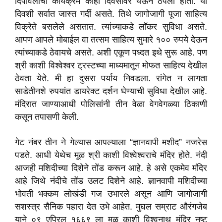
दिपावलीचा कार्यक्रम काही दिवसांवर येऊन ठेपला होता. या
दिवशी सर्वात जास्त गर्दी असते. तिथे जागोजागी पूजा साहित्य
विक्रेते बसलेले असतात. त्यांच्याकडे लॉकर सुविधा असते.
आपण आपले मोबाईल वा तत्सम साहित्य सुमारे १०० रुपये देऊन
त्यांच्याकडे ठेवायचे असते. अशी एकूण पध्दत इथे सुरू आहे. पण
श्री काशी विश्वेश्वर ट्रस्टच्या माध्यमातून मोफत साहित्य देखील
ठेवता येते. मी हा दुसरा पर्याय निवडला. रांगेत न लागता
साडेतीनशे रुपयांत डायरेक्ट दर्शन घेण्याची सुविधा देखील आहे.
मंदिरात जाण्याआधी पोलिसांनी तीन वेळा वेगवेगळ्या ठिकाणी
कसून तपासणी केली.
गेट नंबर तीन ने गेल्यास आपल्याला “ज्ञानवापी मशीद” नजरेस
पडते. आधी येथेच मूळ श्री काशी विश्वेश्वराचे मंदिर होते. नंदी
आजही मशिदीच्या दिशेने तोंड करून आहे. हे असे एकमेव मंदिर
आहे जिथे नंदीचे तोंड उलट दिशेने आहे. ज्ञानवापी मशिदीच्या
भोवती भक्कम लोखंडी गज उभारले असून आणि जागोजागी
सशस्त्र सैनिक पहारा देत उभे आहेत. मुघल सम्राट औरंगजेब
याने ०९ एप्रिल १६६९ ला मूळ काशी विश्वनाथ मंदिर नष्ट