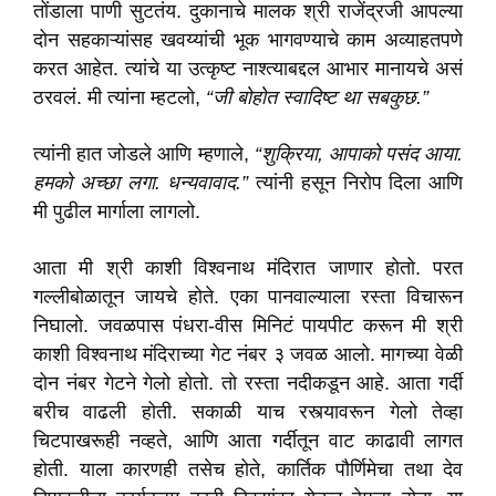
तोंडाला पाणी सुटतंय. दुकानाचे मालक श्री राजेंद्रजी आपल्या
दोन सहकाऱ्यांसह खवय्यांची भूक भागवण्याचे काम अव्याहतपणे
करत आहेत. त्यांचे या उत्कृष्ट नाश्त्याबद्दल आभार मानायचे असं
ठरवलं. मी त्यांना म्हटलो,
“जी बोहोत स्वादिष्ट था सबकुछ.”
त्यांनी हात जोडले आणि म्हणाले,
“शुक्रिया, आपाको पसंद आया.
हमको अच्छा लगा. धन्यवावाद.”
त्यांनी हसून निरोप दिला आणि
मी पुढील मार्गाला लागलो.
आता मी श्री काशी विश्वनाथ मंदिरात जाणार होतो. परत
गल्लीबोळातून जायचे होते. एका पानवाल्याला रस्ता विचारून
निघालो. जवळपास पंधरा-वीस मिनिटं पायपीट करून मी श्री
काशी विश्वनाथ मंदिराच्या गेट नंबर ३ जवळ आलो. मागच्या वेळी
दोन नंबर गेटने गेलो होतो. तो रस्ता नदीकडून आहे. आता गर्दी
बरीच वाढली होती. सकाळी याच रस्त्यावरून गेलो तेव्हा
चिटपाखरूही नव्हते, आणि आता गर्दीतून वाट काढावी लागत
होती. याला कारणही तसेच होते, कार्तिक पौर्णिमेचा तथा देव