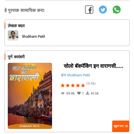
हे पुस्तक सामायिक करा:
लेखक बद्दल
फॉलो करा
Shubham Patil
पूर्ण कादंबरी
सोलो बॅकपॅकिंग इन वाराणसी.....
द्वारा Shubham Patil
(11.9k)
99.4k
1
45.5k
एकूण भाग : 10