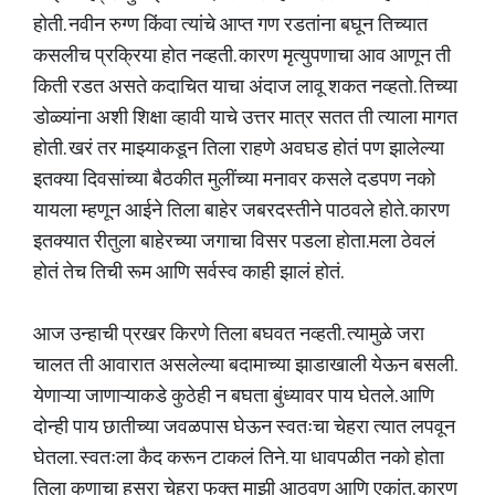
होती. नवीन रुग्ण किंवा त्यांचे आप्त गण रडतांना बघून तिच्यात
कसलीच प्रक्रिया होत नव्हती. कारण मृत्युपणाचा आव आणून ती
किती रडत असते कदाचित याचा अंदाज लावू शकत नव्हतो. तिच्या
डोळ्यांना अशी शिक्षा व्हावी याचे उत्तर मात्र सतत ती त्याला मागत
होती. खरं तर माझ्याकडून तिला राहणे अवघड होतं पण झालेल्या
इतक्या दिवसांच्या बैठकीत मुलींच्या मनावर कसले दडपण नको
यायला म्हणून आईने तिला बाहेर जबरदस्तीने पाठवले होते. कारण
इतक्यात रीतुला बाहेरच्या जगाचा विसर पडला होता.मला ठेवलं
होतं तेच तिची रूम आणि सर्वस्व काही झालं होतं.
आज उन्हाची प्रखर किरणे तिला बघवत नव्हती. त्यामुळे जरा
चालत ती आवारात असलेल्या बदामाच्या झाडाखाली येऊन बसली.
येणाऱ्या जाणाऱ्याकडे कुठेही न बघता बुंध्यावर पाय घेतले. आणि
दोन्ही पाय छातीच्या जवळपास घेऊन स्वतःचा चेहरा त्यात लपवून
घेतला. स्वतःला कैद करून टाकलं तिने. या धावपळीत नको होता
तिला कुणाचा हसरा चेहरा फक्त माझी आठवण आणि एकांत. कारण