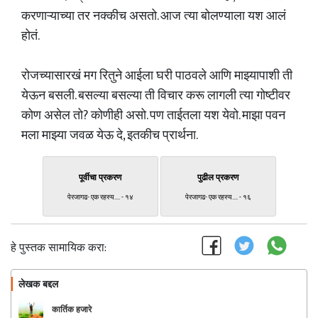
करणाऱ्याच्या तर नक्कीच असतो. आज त्या बोलण्याला यश आलं
होतं.
रोजच्यासारखं मग रितुने आईला घरी पाठवले आणि माझ्यापाशी ती
येऊन बसली. बसल्या बसल्या ती विचार करू लागली त्या गोष्टीवर
कोण असेल तो? कोणीही असो. पण ताईतला यश येवो. माझा पवन
मला माझ्या जवळ येऊ दे, इतकीच प्रार्थना.
पूर्वीचा प्रकरण
पुढील प्रकरण
पेरजागढ- एक रहस्य.... - १४
पेरजागढ- एक रहस्य.... - १६
हे पुस्तक सामायिक करा:
लेखक बद्दल
फॉलो करा
कार्तिक हजारे