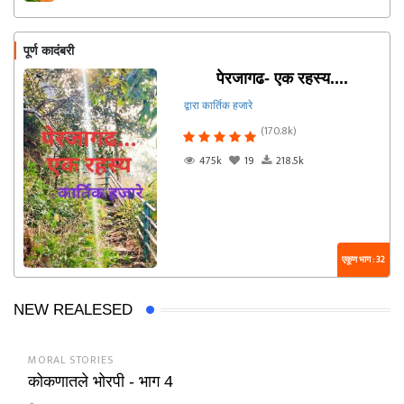
पूर्ण कादंबरी
पेरजागढ- एक रहस्य....
द्वारा कार्तिक हजारे
(170.8k)
475k
19
218.5k
एकूण भाग : 32
NEW REALESED
MORAL STORIES
कोकणातले भोरपी - भाग 4