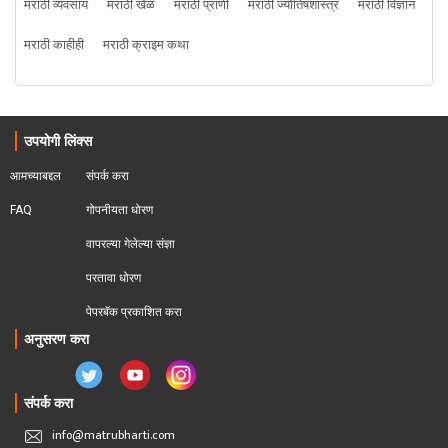
मराठी व्यवसाय
मराठी खेळ
मराठी प्राणी
मराठी ज्योतिषशास्त्र
मराठी विज्ञान
मराठी काहीही
मराठी क्राइम कथा
उपयोगी लिंक्स
आमच्याबद्दल
संपर्क करा
FAQ
गोपनीयता धोरण
वापरल्या गेलेल्या संज्ञा
परतावा धोरण 
पेपरबॅक प्रकाशित करा
अनुसरण करा
संपर्क करा
info@matrubharti.com