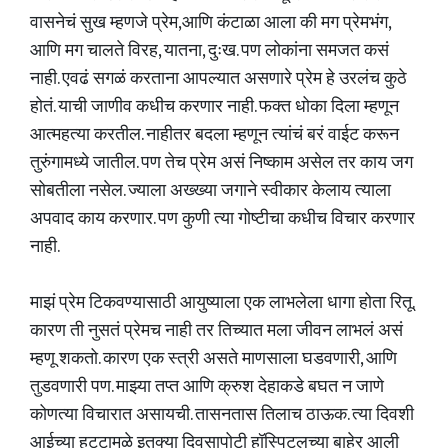
वासनेचं सुख म्हणजे प्रेम,आणि कंटाळा आला की मग प्रेमभंग,
आणि मग चालते विरह, यातना, दुःख. पण लोकांना समजत कसं
नाही. एवढं सगळं करताना आपल्यात असणारे प्रेम हे उरलंच कुठे
होतं. याची जाणीव कधीच करणार नाही. फक्त धोका दिला म्हणून
आत्महत्या करतील. नाहीतर बदला म्हणून त्यांचं बरं वाईट करून
तुरुंगामध्ये जातील. पण तेच प्रेम असं निष्काम असेल तर काय जग
सोबतीला नसेल. ज्याला अख्ख्या जगाने स्वीकार केलाय त्याला
अपवाद काय करणार. पण कुणी त्या गोष्टीचा कधीच विचार करणार
नाही.
माझं प्रेम टिकवण्यासाठी आयुष्याला एक लाभलेला धागा होता रितू.
कारण ती नुसतं प्रेमच नाही तर तिच्यात मला जीवन लाभलं असं
म्हणू शकतो. कारण एक स्त्री असते माणसाला घडवणारी, आणि
तुडवणारी पण. माझ्या तप्त आणि क्रुश देहाकडे बघत न जाणे
कोणत्या विचारात असायची. तासनतास तिलाच ठाऊक. त्या दिवशी
आईच्या हट्टामुळे इतक्या दिवसापोटी हॉस्पिटलच्या बाहेर आली