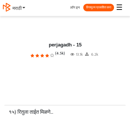
☰
लॉग इन
मराठी
विनामूल्य प्रकाशित करा
perjagadh - 15
(4.5k)
13.1k
6.2k
१५) रितुला ताईत मिळणे...