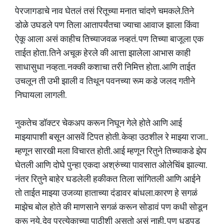
पेरजागडाचे नाव घेतलं तसं रितूच्या मनात चांदणे चमकले.तिने
डोळे उघडले पण तिला आतापर्यंतचा ज्याचा आवाज झाला किंवा
ऐकू आला असं काहीच तिच्याजवळ नव्हतं. पण तिच्या बाजूला एक
ताईत होता. तिने अचूक हेरले की आत्ता झालेला आभास काही
साधासुधा नव्हता. नक्की कशाचा तरी निमित्त होता. आणि ताईत
उचलून ती उभी झाली व तिथून पवनच्या रूम कडे जलद गतीने
निघायला लागली.
नुकतेच डॉक्टर चेकअप करून निघून गेले होते आणि आई
माझ्यापाशी बसून आसवें टिपत होती. केव्हा उठशील रे माझ्या राजा..
म्हणून सारखी मला विचारत होती. आई म्हणून रितुने तिच्याकडे झेप
घेतली आणि दोघे पुन्हा एकदा अश्रुंच्या पावसात ओलेचिंब झाल्या.
नंतर रितुने बाहेर घडलेली हकीकत तिला सांगितली आणि आईने
तो ताईत माझ्या उजव्या हाताच्या दंडावर बांधला.कारण हे सगळं
माझेच बोल होते की माणसाने सगळं करून सोडावं पण कधी सोडून
करू नये. देव प्रत्येकाच्या पाठीशी असतो असं नाही, पण धडपड