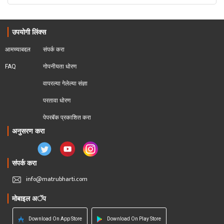
उपयोगी लिंक्स
आमच्याबद्दल
संपर्क करा
FAQ
गोपनीयता धोरण
वापरल्या गेलेल्या संज्ञा
परतावा धोरण 
पेपरबॅक प्रकाशित करा
अनुसरण करा
संपर्क करा
info@matrubharti.com
मोबाइल अॅप
Download On App Store
Download On Play Store