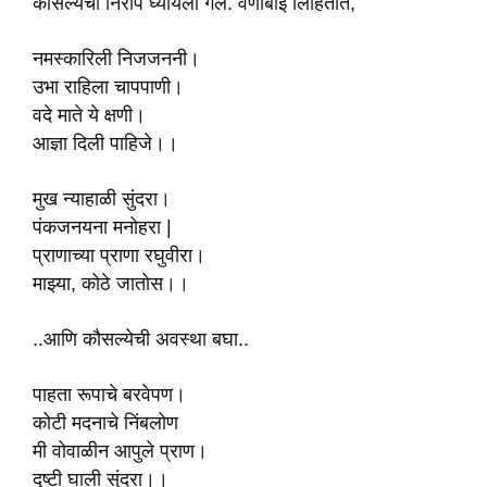
कौसल्येचा निरोप घ्यायला गेले. वेणाबाई लिहितात,
नमस्कारिली निजजननी।
उभा राहिला चापपाणी।
वदे माते ये क्षणी।
आज्ञा दिली पाहिजे।।
मुख न्याहाळी सुंदरा।
पंकजनयना मनोहरा |
प्राणाच्या प्राणा रघुवीरा।
माझ्या, कोठे जातोस।।
..आणि कौसल्येची अवस्था बघा..
पाहता रूपाचे बरवेपण।
कोटी मदनाचे निंबलोण
मी वोवाळीन आपुले प्राण।
दृष्टी घाली सुंदरा।।