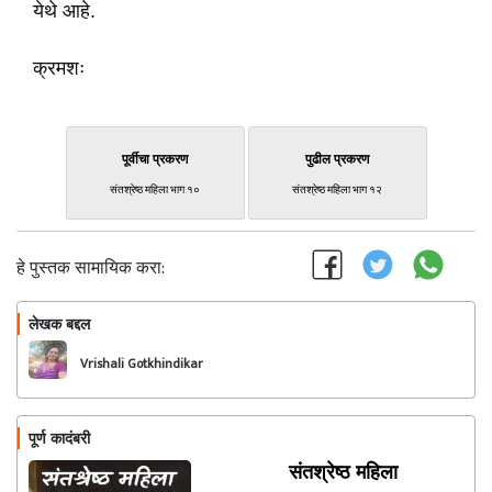
येथे आहे.
क्रमशः
पूर्वीचा प्रकरण
पुढील प्रकरण
संतश्रेष्ठ महिला भाग १०
संतश्रेष्ठ महिला भाग १२
हे पुस्तक सामायिक करा:
लेखक बद्दल
फॉलो करा
Vrishali Gotkhindikar
पूर्ण कादंबरी
संतश्रेष्ठ महिला