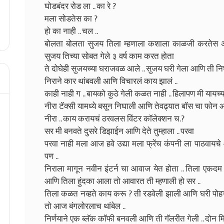
घोडबंदर रोड ला .. का रे ?
मला सोडतेस का ?
हो का नाही .. चल ..
बोलता बोलता सुजय तिला म्हणाला कशाला काळजी करतेस अस
सुजय तिच्या सोबत गेले ३ वर्ष काम करत होता
ते दोघेही सुजयच्या घराजवळ आले .. सुजय घरी गेला आणि ती न
निराने कार थांबवली आणि विचारलं काय झालं ..
काही नाही ग .. बायको कुठे गेली कळत नाही .. हिलापण मी यायच्या
नीरा टॅक्सी यामध्ये बसून निघाली आणि तेवढ्यात बॉस चा फोन
नीरा .. काय करायचं ठरवलस विंटर कॉलेक्शन च.?
सर मी बनवते दुसरे डिझाईन आणि देते तुम्हाला .. परवा
परवा नाही मला आज हवे उद्या मला फ्रेंच कंपनी ला पाठवायचे
पण ..
निराला मागून नवीन इंटर्न चा आवाज येत होता .. तिला एकदम र
आणि तिला हुंदका आला तो आवारत ती म्हणाली हो सर ..
तिला कळत नव्हते काय करू ? ती रडवेली झाली आणि घरी पोहच
तो आज बंगलोरलाच थांबेल ..
निर्णयाने एक ब्लॅक कॉफी बनवली आणि ती गॅलरीत गेली .. दोन म