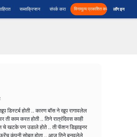
ाहिरात
सब्सक्रिप्शन
संपर्क करा
विनामूल्य प्रकाशित करा
लॉग इन  
2
खूप डिस्टर्ब होती .. कारण बॉस ने खूप रागावलेल
वर ती काम करत होती .. तिने रात्रंदिवस काही
यन चे खटके पण उडाले होते .. ती फॅशन डिझाइनर
फ्रेंच कंपनी सोबत होता .. आज तिने बनवलेले