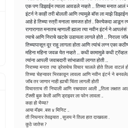
एक पण डिझाईन त्याला आवडले नव्हते .. तिच्या मनात आलं 
इंटर्न ने काही तरी बोलली आणि त्यामुळे बॉस ला माझे डिझ
आहे हे तिच्या स्त्री मनाला समजत होतं . कित्येकदा आडून त
रागारागात मनातच म्हणाली ह्याला त्या नवीन इंटर्न ने आपलंस
त्याचे आणि निराचे खटके उडायला लागले होते .. निराला
तिच्यापासून दूर राहू लागला होता आणि त्यांचं लग्न एका
महिना महिना जवळ येत नव्हते .. कधी कामामुळे कधी ट्रॅव्हल 
त्यांना आपली जवाबदारी सांभाळावी लागत होती ..
निराच्या मनात त्या ड्रेसचेच विचार चालले होते तिला वाटलं ह
तिच्या चेहऱ्यावर भिरकावून लावला आणि नवीन इंटर्न ने बनवलेल
जॉब तर जाणार नाही ह्याची चिंता लागली होती
विचारताच ती निघाली आणि रस्त्यावर आली ,,तिला लक्षात 
टॅक्सी बुक केली आणि ड्राइवर ला फोन लावला ..
कहा हो भैय्या?
आया मॅडम . बस ४ मिनिट ..
ती निघनार तेवढ्यात .. सुजय ने तिला हात दाखवला .
कुठे जातेस ?