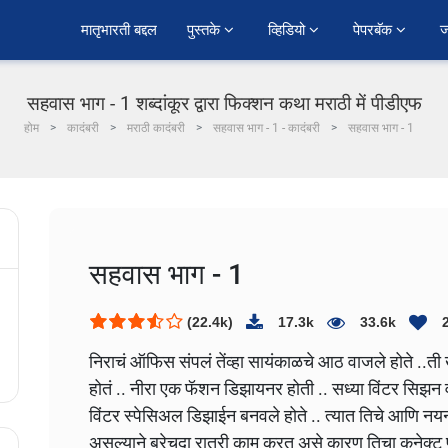
﻿मातृभारती बद्दल
पुस्तके 
व्हिडियो 
पेपरबॅक 
ज
सहवास भाग - 1 शब्दांकूर द्वारा फिक्शन कथा मराठी में पीडीएफ
होम
कादंबरी
मराठी कादंबरी
सहवास भाग - 1 - कादंबरी
सहवास भाग - 1
सहवास भाग - 1
(22.4k)
17.3k
33.6k
निराचं ऑफिस संपलं तेंव्हा सायंकाळचे आठ वाजले होते ..ती 
होतं .. नीरा एक फॅशन डिझायनर होती .. सध्या विंटर सिझन 
विंटर स्पेसिअल डिझाईन बनवले होते .. त्यात तिचे आणि न
असल्याने बरेचदा रात्री काम करत असे कारण तिचा कनेक्ट 