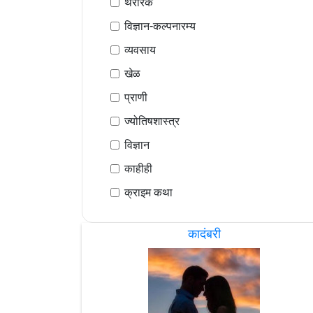
थरारक
विज्ञान-कल्पनारम्य
व्यवसाय
खेळ
प्राणी
ज्योतिषशास्त्र
विज्ञान
काहीही
क्राइम कथा
कादंबरी