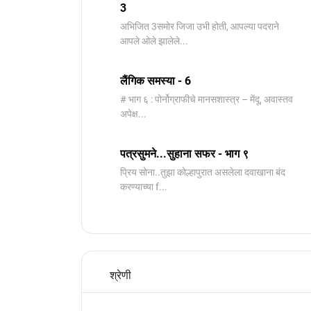
3
️अभिजित ️3समोर जिजा उभी होती, आपल्या पदराने
आपले ओले झालेले...
लैंगिक समस्या - 6
# भाग ६ : पोर्नोग्राफीचे मानसशास्त्र – मेंदू, अवास्तव
अपेक्ष...
पत्रसुमने...सुहाना सफर - भाग ९
प्रिय सोना..तुझा कोल्हापुरात असलेला दवाखाना बंद
करण्याच्या f...
श्रेणी