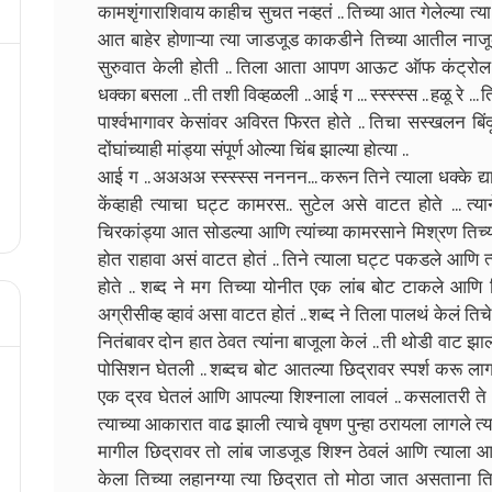
कामशृंगाराशिवाय काहीच सुचत नव्हतं .. तिच्या आत गेलेल्या त
आत बाहेर होणाऱ्या त्या जाडजूड काकडीने तिच्या आतील नाजूक
सुरुवात केली होती .. तिला आता आपण आऊट ऑफ कंट्रोल ह
धक्का बसला .. ती तशी विव्हळली .. आई ग ... स्स्स्स्स .. हळू रे .
पार्श्वभागावर केसांवर अविरत फिरत होते .. तिचा सस्खलन 
दोंघांच्याही मांड्या संपूर्ण ओल्या चिंब झाल्या होत्या ..
आई ग .. अअअअ स्स्स्स्स नननन... करून तिने त्याला धक्के द्या
केंव्हाही त्याचा घट्ट कामरस.. सुटेल असे वाटत होते ... त्
चिरकांड्या आत सोडल्या आणि त्यांच्या कामरसाने मिश्रण तिच्य
होत राहावा असं वाटत होतं .. तिने त्याला घट्ट पकडले आणि त्याच
होते .. शब्द ने मग तिच्या योनीत एक लांब बोट टाकले आणि त
अग्रीसीव्ह व्हावं असा वाटत होतं .. शब्द ने तिला पालथं केलं ति
नितंबावर दोन हात ठेवत त्यांना बाजूला केलं .. ती थोडी वाट 
पोसिशन घेतली .. शब्दच बोट आतल्या छिद्रावर स्पर्श करू लाग
एक द्रव घेतलं आणि आपल्या शिश्नाला लावलं .. कसलातरी ते ज
त्याच्या आकारात वाढ झाली त्याचे वृषण पुन्हा ठरायला लागले त्य
मागील छिद्रावर तो लांब जाडजूड शिश्न ठेवलं आणि त्याला आ
केला तिच्या लहानग्या त्या छिद्रात तो मोठा जात असताना त