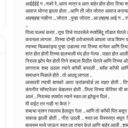
आईईईई ग ..नको रे.. आता मात्र व आत बाहेर होत होता तिचा श्
आवाज घोगरा झाला होता .. आणि ती जोर जोरात आवाज करायला 
आह्हह्ह नाहीना ... जोरात .. पुन्हा जोरात .. आःह्हह्ह आई ग ... स्
...
तिला पालथं करत .. तूच तिचे ताठरलेले स्पर्शबिंदू तोंडात घेतले 
करायला लागला .. तिच्या दोन्ही उरोजामध्ये आपला जाड शिश्न फ
त्याच्या चिळकांड्या पुन्हा उडाल्या त्या तिच्या मानेवर आणि ति
शांत होत होती तिच्या हालचाली मंद होत गेल्या .. पाहत होत आली
निराला झोप येत होती तिने शब्दला मिठीत घेतले आणि तिच्या ओले 
लागताच शब्द उठला त्याने कॉफी बनवली .. ब्लॅक कॉफी आणि 
समाधान मिळाले होते .. तो आठवू लागला ..
आसावरी त्याची बायको आता फ्रांकफोर्ड ला राहत होती .. त
कंपनीत सॉफ्टवेअर डेव्हलपर होती .. तिला तिच्या कॅरियर ची 
आलं ... निराच्या स्पर्शात त्याने स्वतःला झोकून दिलं ..
मी वाईट तर नाही ना केलं ?
शब्दचा प्रश्न त्यालाच हेलावून गेला ... आणि तो कॉफी पित बसून 
सकाळ झाली होती .. नीरा उठली .. स्वतःला विस्वस्त्र बघून
बाथरूम मध्ये जाऊन स्वतःला तयार केलं आणि बाहेर आली .. शब्द