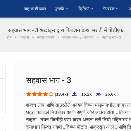
﻿मातृभारती बद्दल
पुस्तके 
व्हिडियो 
पेपरबॅक 
ज
सहवास भाग - 3 शब्दांकूर द्वारा फिक्शन कथा मराठी में पीडीएफ
होम
कादंबरी
मराठी कादंबरी
सहवास भाग - 3 - कादंबरी
सहवास भाग - 3
सहवास भाग - 3
(13.4k)
15.2k
25.6k
शब्दचं लांब आणि ताठरलेले अवयव तिच्या मांड्यांमधील कामरसान
घट्ट पकडलं नितंबावर आणि संपूर्ण जोर लावत होता .. तिच्य
नव्हता .. नयन कितीही प्रेम करत असला तरी तिची महिनाभर उपा
समाधान मिळत नव्हतं .. तिच्या पोटात आक्रसून आलं .. आणि त