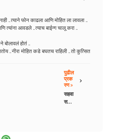
नाही .. त्याने फोन काढला आणि मोहित ला लावला ..
त्यांना आवडले .. त्याच बाईन्ग चालू करा ..
े बोलावलं होतं ..
ातोय .. नीरा मोहित कडे बघतच राहिली .. तो कुत्सित
पुढील
›
प्रक
रण
सहवा
स
भाग -
4