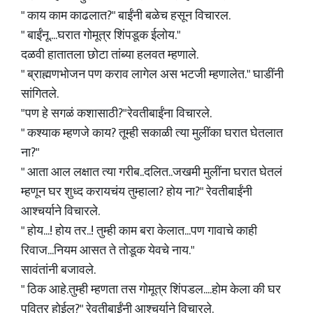
" काय काम काढलात?" बाईंनी बळेच हसून विचारल.
" बाईंनू....घरात गोमूत्र शिंपडूक ईलोय."
दळवी हातातला छोटा तांब्या हलवत म्हणाले.
" ब्राह्मणभोजन पण कराव लागेल अस भटजी म्हणालेत." घाडींनी
सांगितले.
"पण हे सगळं कशासाठी?"रेवतीबाईंना विचारले.
" कश्याक म्हणजे काय? तूम्ही सकाळी त्या मुलींका घरात घेतलात
ना?"
" आता आल लक्षात त्या गरीब..दलित..जखमी मुलींना घरात घेतलं
म्हणून घर शुध्द करायचंय तुम्हाला? होय ना?" रेवतीबाईंनी
आश्चर्याने विचारले.
" होय...! होय तर..! तुम्ही काम बरा केलात...पण गावाचे काही
रिवाज...नियम आसत ते तोडूक येवचे नाय."
सावंतांनी बजावले.
" ठिक आहे.तुम्ही म्हणता तस गोमूत्र शिंपडल....होम केला की घर
पवित्र होईल?" रेवतीबाईंनी आश्चर्याने विचारले.