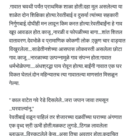
.गावात चवथी पर्यंत प्राथमिक शाळा होती.दहा मुल असलेल्या या
शाळेत दोन शिक्षिका होत्या.रेवतीबाई व दुसर्या त्यांच्या सहकारी
निर्गुणबाई. दोघीही मन लावून किम करत होत्या.रेवतीबाईंना हे गाव
खूप आवडल होत. काजू ,नारळी व फोपळीच्या बागा....शांत शितल
वातावरण. देवभोळे व प्रामाणिक कोकणी लोक .एकूण चार वाड्यात
विखुरलेला....साडेतीनशेच्या आसपास लोकवस्ती असलेला छोटा
गाव. काजू ...नारळाच्या उत्पन्नामुळे गाव संपन्न होता.गावात
धर्मभोळेपणा.....अंधश्रद्धा पाय रोवून होत्या. बाईंनी गावात एक घर
विकत घेतलं.दोन महिन्यातच त्या गावातल्या माणसांत मिसळून
गेल्या.
" काल वाटेत गवे रेडे दिसलेले...जरा जपान जावा तयसून
...घरवाल्यांनू."
रेवतीबाई वळून पाहिलं तर शेजारच्या दळवींच्या घराच्या अंगणात
एक वृध्द स्री ऊभी होती.मळकट लुगडे...ठिगळ लावलेला
ब्लाऊज...विस्कटलेले केस...असा तिचा अवतार होता.कदाचित