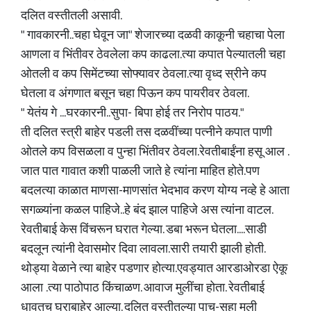
दलित वस्तीतली असावी.
" गावकारनी..चहा घेवून जा" शेजारच्या दळवी काकूनी चहाचा पेला
आणला व भिंतीवर ठेवलेला कप काढला.त्या कपात पेल्यातली चहा
ओतली व कप सिमेंटच्या सोफ्यावर ठेवला.त्या वृध्द स्रीने कप
घेतला व अंगणात बसून चहा पिऊन कप पायरीवर ठेवला.
" येतंय गे ...घरकारनी..सुपा- बिपा होई तर निरोप पाठय."
ती दलित स्त्री बाहेर पडली तस दळवींच्या पत्नीने कपात पाणी
ओतले कप विसळला व पुन्हा भिंतीवर ठेवला.रेवतीबाईंना हसू आल .
जात पात गावात कशी पाळली जाते हे त्यांना माहित होते.पण
बदलत्या काळात माणसा-माणसांत भेदभाव करण योग्य नव्हे हे आता
सगळ्यांना कळल पाहिजे..हे बंद झाल पाहिजे अस त्यांना वाटल.
रेवतीबाई केस विंचरून घरात गेल्या. डबा भरून घेतला....साडी
बदलून त्यांनी देवासमोर दिवा लावला.सारी तयारी झाली होती.
थोड्या वेळाने त्या बाहेर पडणार होत्या.एवड्यात आरडाओरडा ऐकू
आला .त्या पाठोपाठ किंचाळण. आवाज मुलींचा होता. रेवतीबाई
धावतच घराबाहेर आल्या. दलित वस्तीतल्या पाच-सहा मुली