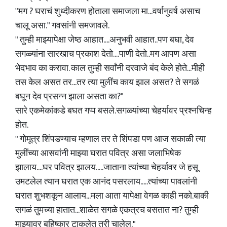
"मग ? घराचं शुध्दीकरण होताला समाजला मा...वर्षानुवर्ष असाच
चालू असा." गवसांनी समजावले.
" तुम्ही माझ्यापेक्षा जेष्ठ आहात....अनुभवी आहात..पण बघा, देव
सगळ्यांना सारखाच प्रकाश देतो....पाणी देतो..मग आपण असा
भेदभाव का करावा. काल तुम्ही सर्वांनी दरवाजे बंद केले होते...मीही
तस केल असत तर...तर त्या मुलींच काय झाल असत? ते सगळं
बघून देव प्रसन्न झाला असता का?"
सारे एकमेकांकडे बघत गप्प बसले.सगळ्यांच्या चेहर्यावर प्रश्नचिन्ह
होत.
" गोमूत्र शिंपडण्याच म्हणाल तर ते शिंपडा पण आज सकाळी त्या
मुलींच्या आसवांनी माझ्या घरात पवित्र असा जलाभिषेक
झालाय....घर पवित्र झालय.....जाताना त्यांच्या चेहर्यावर जे हसू
उमटलेल त्यान घरात एक आनंद पसरलाय.....त्यांच्या पावलांनी
घरात शुभशकून आलाय...मला आता यापेक्षा वेगळ काही नको.बाकी
सगळं तुमच्या हातात...शाळेत सगळे एकत्रच बसतात ना? तुम्ही
माझ्यावर बहिष्कार टाकलेत तरी चालेल."