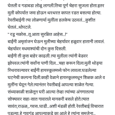
घेतली व गडाबडा लोळू लागली.तिचा पूर्ण चेहरा सुजला होता.इतर
मुली कोपर्यात जमा होऊन थरथरत कापत रडत बसल्या होत्या.
रेवतीबाईनी त्या लोळणार्या मुलींला हलकेच उठवलं....कुशीत
घेतलं...थोपटले.
" रडू नकोस...तू आता सुरक्षित आहेस...!"
बाईंनी अमृतांजन घेऊन मुलीच्या चेहर्यावर हळूवार हातानी लावलं.
चेहर्यावर मधमाश्यांची दोन कुस दिसली.
बाईंनी ती कुस बाहेर काढली. त्या मुलीला त्यांनी बेडवर
झोपवल.त्यांनी सर्वांना पाणी दिल....चहा करून दिला.मुली थोड्या
स्थिरावल्यावर बाईंनी हायस्कूलमध्ये फोन लावला.घडलेल्या
घटनेची कल्पना दिली.काही वेळाने हायस्कूलमधून शिक्षक आले व
मुलींना घेवून गेले.त्यानंतर रेवतीबाई आपल्या शाळेत गेल्या.
संध्याकाळी शाळेतून घरी आल्या तेव्हा त्यांच्या अंगणातल्या
सोफ्यावर सहा-सात गावातले मानकरी बसले होते.त्यात
सावंत,राऊळ,..गवस..घाडी...अशी मंडळी होती. रेवतीबाई विचारात
पडल्या. हे गावगुंड आपल्याकडे का आले हे त्यांना समजेना...