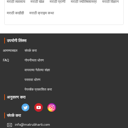
मराठी व्यवसाय
मराठी खेळ
मराठी प्राणी
मराठी ज्योतिषशास्त्र
मराठी विज्ञान
मराठी काहीही
मराठी क्राइम कथा
उपयोगी लिंक्स
आमच्याबद्दल
संपर्क करा
FAQ
गोपनीयता धोरण
वापरल्या गेलेल्या संज्ञा
परतावा धोरण 
पेपरबॅक प्रकाशित करा
अनुसरण करा
संपर्क करा
info@matrubharti.com