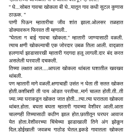
" घे...सोबत गावचा खोकला बी घे..यातून गाव कधी सुटल कुणास
ठाऊक. "
पाणी पिऊन म्हातारीचा जीव शांत झाला.ओलसर तळहात
डोक्यावरून फिरवत ती म्हणाली..
"घेतला ग बाई गावचा खोकला." म्हातारी जाण्यासाठी वळली.
त्याच क्षणी खोकल्याची एक जोरदार उबळ तिला आली. वाद्ळात
हलणार्या झाडासारखी म्हातारी गदगदा हलू लागली.दार बंद करत
असलेली घरवाली दचकली.
तिच्या लक्षात आल....आपला खोकला थांबला घशातील खवखव
थांबली.
पण म्हातारी मागे वळली.क्षणाचाही उसंत न घेता ती सतत खोकत
होती.कशीबशी ती पाय ओडत परतीचा..मार्ग चालत होती.ती..ती
ज्या.ज्या घराकडून खोकत जात होती...त्या.त्या घरातला खोकला
थांबत.होता. बघता बघता म्हातारी गावच्या वेशीवर आली.आता
चालणही तिच्यासाठी कठीण झाल होत.छातीतून घरघर आवाज
येत होता.वेशीवरच्या चिंचेच्या झाडाखाली तिने अंग झोकून
दिल.डोईखाली जवळच गाठोड घेतल.इकडे गावातला खोकला