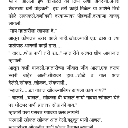
ग्लानी आलेली इथ कोसळते की तिथे अशी अवस्था.अगदी
शेवटच्या घरी पोहचली...इथ तरी काही मिळेल या आशेने तिचे
डोळे लकाकले.कशीबशी दरवाज्यावर पोहचली.दरवाजा वाजवू
लागली.
"माय म्हातारीला खायला दे."
आतून कोणतच उत्तर आले नाही.खोकल्याची एक ढास व त्या
पाठोपाठ आणखी काही ढास....
" दादा...थोड पाणी तरी द्या.." म्हातारीने अंत्यत क्षीण आवाजात
म्हणाली.
आतून कडी वाजली.म्हातारीच्या जीवात जीव आला.एक तरूण
स्त्री बाहेर आली.तोंडावर हात...डोळे व गाल आत
गेलेले.खोकत..खोकत..खेकसली..
"म्हातारे.....ह्या गावात खोकल्याबिगर द्यायला काय नाय?"
" चाललं...चाललं.. खोकला बी चाललं सार्या गावचा खोकला घेते
पर घोटभर पाणी हातावर सोड की बाय."
म्हातारी पसा पसरत गयावया करू लागली.
घरवाली खोकत खोकत आत गेली.गढूतून पाणी आणलं.
म्हातारीच्या ओंजळीत पाणी ओतत वैतागून म्हणाली..