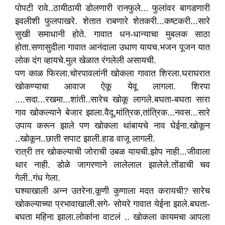
पोपटी रावे..ठायीठायी डोलणारी रानफुले... फुलांवर बागडणारी
इवलीशी फुलपाखरे. शेतात राबणारे शेतकरी...कष्टकरी...सारे
सुखी समाधानी होते. गावात धन-धान्याचा मुबलक साठा
होता.सणासुदीला गावात आनंदाला उधाण यायच.भजन पूजन यात
लोक दंग व्हायचे.मुल खेळात रंगलेली असायची.
पण काळ फिरला.चोरपावलांनी खोकला गावात शिरला.घराघरात
खोकण्याचा आवाज ऐकू येवू लागला. शिरपा
....सदा...रखमा...शांती..सारेच खोकू लागले.बघता-बघता सारा
गाव खोकल्याने बेजार झाला.वैदू,मांत्रिक,तांत्रिक...नवस...सारे
उपाय करून झाले पण खोकला थांबायचे नाव घेईना.खोकून
..खोकून..छाती सपाट झाली.हाड वाजू लागली.
रात्री तर खोकल्याची जोराची उबळ यायची.झोप नाही...जीवाला
थार नाही. डोळे जागरणाने लालेलाल झालेले.तोंडाची चव
गेली..गंध गेला.
घश्याखाली अन्न उतरेना.कूणी कुणाला मदत करायची? सारेच
खोकल्याच्या प्रभावाखाली.सगे- सोयरे गावात येईना झाले.बघता-
बघता महिना झाला.लोकांना वाटलं .. खोकला कायमचा आपला