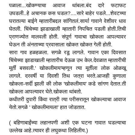
पळाला...खोकण्याचा आवाज थांबला.बंद दारे फटाफट
उघडली..हे अचानक कस घडल?....सारे बाहेर पडले...शेवटच्या
घरातल्या बाईने म्हातारीबद्दल सांगितलं.सार्या गावाने वेशीवर धाव
घेतली. चिंचेच्या झाडाखाली म्हातारी निपचित पडली होती.तिची
प्राणज्योत मालवली होती. संपूर्ण गावाचा खोकला आपल्यावर
घेऊन ती अंनताच्या प्रवासाला खोकत खोकत गेली होती.
सारा गाव हळहळला. सगळे रडू लागले. गावान एका दिवसात
चिंचेच्या झाडाखाली म्हातारीच देऊळ उभ केल.देवळात म्हातारीची
मूर्ती बसवली.' खोकलीमाय'म्हणून त्या मूर्तीला लोक ओळखू
लागले. दरवर्षी या दिवशी तिथ जत्रा भरते.आजही कुणाला
खोकला-सर्दी झाली की लोक 'खोकलीमाय' कडे सांगण देतात.ती
खोकला आपल्यावर घेते.खोकला थांबतो.
कधीतरी दुपारी किंवा रात्री त्या परीसरातून खोकल्याचा आवाज
येतो.सगळे ' खोकलीमायला' हात जोडतात.
( बहिणाबाईंच्या लहानपणी अशी एक घटना गावात घडल्याचा
उल्लेख आहे.त्यावर ही लघुकथा लिहिलीय.)