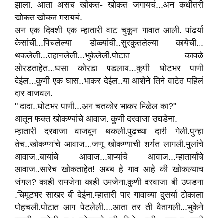
झाला. आता असच खोकत- खोकत जगायचं...अन कधीतरी
खोकत खोकत मरायचं.
अन एक दिवशी एक म्हातारी वाट चुकून गावात आली. पांढर्या
केसांची...पिचलेल्या डोळ्यांची..सुरकुतलेल्या कायेची...
थकलेली...तहानलेली...भुकेलेली.पोटात कावळे
ओरडताहेत...घसा कोरडा पडलाय...कुणी घोटभर पाणी
देईल...कुणी एक घास..भाकर देईल..या आशेने तिने वाटेत पहिलं
दार वाजवल.
" दादा..घोटभर पाणी...अन चतकोर भाकर मिळेल का?"
आतून फक्त खोकण्यांचे आवाज. कुणी दरवाजा उघडेना.
म्हातारी दरवाजा वाजवून थकली.पुढच्या दारी गेली.पुन्हा
तेच..खोकण्यांचे आवाज...जणू खोकण्याची शर्यत लागली.मुलांचे
आवाज..बायांचे आवाज...बाप्यांचे आवाज...म्हातार्यांचे
आवाज..सारेच खोकताहेत! अबब हे गाव आहे की खोकल्याच
जंगल? काही समजेना काही उमजेना.कुणी दरवाजा बी उघडना
.चिमूटभर साखर बी देईना.म्हातारी पार गावाच्या दुसर्या टोकाला
पोहचली.पोटात आग पेटलेली....आता तर ती वैतागली...भुकेने