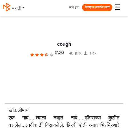
☰
लॉग इन
मराठी
विनामूल्य प्रकाशित करा
cough
(7.5k)
13.1k
3.9k
खोकलीमाय
एक गाव.....त्याला नव्हत नाव.....डोंगराच्या कुशीत
वसलेल....नदीकाठी विसावलेले. हिरवी शेती त्यात भिरभिरणारे