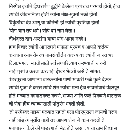
निरपेक्ष वृत्तीने ईश्र्वरार्पण बुद्धीने केलेला प्रपंचच परमार्थ होतो, हीच
त्यांची जीवननिष्ठा होती. त्यांना मोक्ष-मुक्ती नको होती.
‘वैकुंठीचा देव आणू या कीर्तनी’ ही त्यांची प्रतिज्ञा होती
‘योग-याग तप धर्म । सोपे वर्म नाम घेता।।
तीर्थव्रत दान अष्टांग। याचा पांग आम्हा नको।।
हाच विचार त्यांनी आग्रहाने मांडला. प्रपंच व आपले कर्तव्य
करताना त्याबरोबरच नामसंकीर्तन करण्यावर त्यांनी जास्त भर
दिला. भगवंत भक्तीसाठी सर्वसंगपरित्याग करण्याची जरुरी
नाही.प्रपंच करता करताही ईश्वर भेटतो असे ते सांगत.
पंढरपूरला जाणाऱ्या वारकऱ्यांना पाणी भाकरी फळे फुले देऊन
त्यांची पूजा ते करत.त्यांचे शेत त्यांचा मला हेच सावतोबाचे पंढरपूर
होते. मळ्यात काबाडकष्ट करणे, भाज्या आणि फले पिकवणे वाटसरू
ची सेवा हीच त्यांच्यासाठी पांडुरंग भक्ती होती.
'तो परमेश्वर माझ्या मळ्यात रहातो मला पंढरपुराला जायची गरज
नाही.पांडुरंग मूर्तीत नाही तर आपण रोज जे काम करतो ते
मनापासून केले की पांडुरंगाची भेट होते' असा त्यांचा ठाम विश्वास