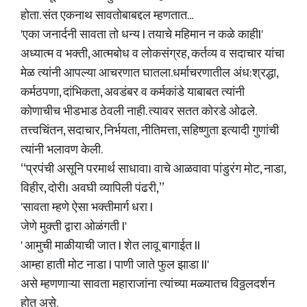
होता. संत एकनाथ सावतोबाबद्दल म्हणतात...
'एका जनार्दनी सावता तो धन्य I तयाचे महिमान न कळे काहीI'
अध्यात्म व भक्ती, आत्मबोध व लोकसंग्रह, कर्तव्य व सदाचार यांचा
मेळ त्यांनी आपल्या आचरणात घातला.धर्माचरणातील अंध:श्रद्धा,
कर्मठपणा, दांभिकता, अवडंबर व कर्मकांडे याबाबत त्यांनी
कोणाचीच भीडभाड ठेवली नाही. त्यावर सतत कोरडे ओढले.
तत्त्वचिंतन, सदाचार, निर्भयता, नीतिमत्ता, सहिष्णुता इत्यादी गुणांची
त्यांनी भलावण केली.
‘‘प्रपंची असूनि परमार्थ साधावा। वाचे आळवावा पांडुरंग मोट, नाडा,
विहीर, दोरी। अवघी व्यापिली पंढरी,’’
'सावता म्हणे ऐसा भक्तीमार्ग धरा I
जेणे मुक्ती द्वारा ओळंगती I'
' आमुची माळीयाची जात I शेत लावू बागाईत II
आम्हा हाती मोट नाडा I पाणी जाते फुल झाडा II'
असे म्हणणाऱ्या सावता महाराजांना त्यांच्या मळ्यातच विठ्ठलदर्शन
होत असे.