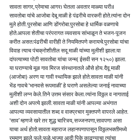
सावता सागर, प्रेमाचा आगर। घेतला अवतार माळ्या घरी।I
सावतोबा यांचे आजोबा देबू माळी हे पंढरीचे वारकरी होते.त्यांना दोन
मुले होती. पुरसोबा आणि डोंगरोबा.पुरसोबा हे धार्मिक वळणाचे
होते.आपला शेतीचा परंपरागत व्यवसाय सांभाळून ते भजन-पूजन
करीत असत.पंढरीची वारीही ते नियमितपणे करायचे.पुरसोबा यांचा
विवाह त्याच पंचक्रोशीतील सदू माळी यांच्या मुलीशी झाला.या
दांपत्याच्या पोटी सावतोबा यांचा जन्म( ईसवी सन १२५०) झाला.
या घराण्याचे मूळ गाव मिरज संस्थानातले औसे होय. दैवू माळी
(आजोबा) अरण या गावी स्थायिक झाले होते.सावता माळी यांनी
भेंड गावचे ‘भानवसे रूपमाळी’ हे घराणे असलेल्या जनाई नावाच्या
मुलीशी लग्न केले. तिने उत्तम संसार केला. त्यांना विठ्ठल व नागाताई
अशी दोन अपत्ये झाली. सावता माळी यांनी आपल्या अभंगात
आपल्या व्यवसायातील शब्द व वाक्प्रचार मुक्तपणे वापरले आहेत.
‘साव’ म्हणजे खरे तर शुद्ध चारित्र्य, सज्जनपणा,सावपणा असा
याचा अर्थ होतो.सावता महाराज लहानपणापासून विठ्ठलभक्तीमध्ये
रममाण झाले. फुले,फळे,भाज्या आदी पिके काढण्याचा त्यांचा