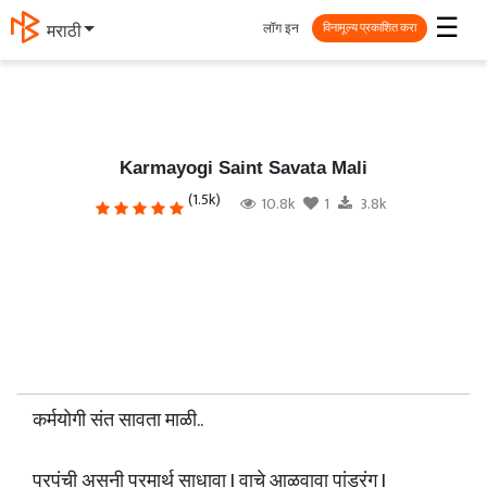
☰
लॉग इन
मराठी
विनामूल्य प्रकाशित करा
Karmayogi Saint Savata Mali
(1.5k)
10.8k
1
3.8k
कर्मयोगी संत सावता माळी..
प्रपंची असुनी परमार्थ साधावा I वाचे आळवावा पांडुरंग I