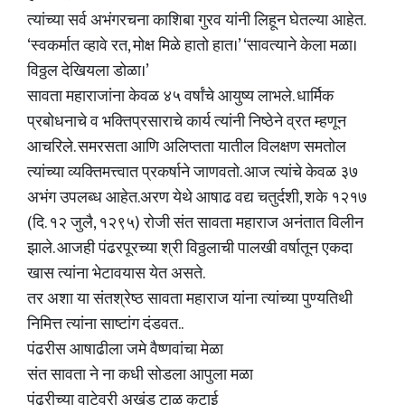
त्यांच्या सर्व अभंगरचना काशिबा गुरव यांनी लिहून घेतल्या आहेत.
‘स्वकर्मात व्हावे रत, मोक्ष मिळे हातो हात।’ ‘सावत्याने केला मळा।
विठ्ठल देखियला डोळा।’
सावता महाराजांना केवळ ४५ वर्षांचे आयुष्य लाभले. धार्मिक
प्रबोधनाचे व भक्तिप्रसाराचे कार्य त्यांनी निष्ठेने व्रत म्हणून
आचरिले. समरसता आणि अलिप्तता यातील विलक्षण समतोल
त्यांच्या व्यक्तिमत्त्वात प्रकर्षाने जाणवतो. आज त्यांचे केवळ ३७
अभंग उपलब्ध आहेत.अरण येथे आषाढ वद्य चतुर्दशी, शके १२१७
(दि. १२ जुलै, १२९५) रोजी संत सावता महाराज अनंतात विलीन
झाले. आजही पंढरपूरच्या श्री विठ्ठलाची पालखी वर्षातून एकदा
खास त्यांना भेटावयास येत असते.
तर अशा या संतश्रेष्ठ सावता महाराज यांना त्यांच्या पुण्यतिथी
निमित्त त्यांना साष्टांग दंडवत..
पंढरीस आषाढीला जमे वैष्णवांचा मेळा
संत सावता ने ना कधी सोडला आपुला मळा
पंढरीच्या वाटेवरी अखंड टाळ कुटाई