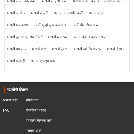
मराठी सामाजिक कथा
मराठी साहसी कथा
मराठी मानवी विज्ञान
मराठी तत्त्वज्ञान
मराठी आरोग्य
मराठी जीवनी
मराठी अन्न आणि कृती
मराठी पत्र
मराठी भय कथा
मराठी मूव्ही पुनरावलोकने
मराठी पौराणिक कथा
मराठी पुस्तक पुनरावलोकने
मराठी थरारक
मराठी विज्ञान-कल्पनारम्य
मराठी व्यवसाय
मराठी खेळ
मराठी प्राणी
मराठी ज्योतिषशास्त्र
मराठी विज्ञान
मराठी काहीही
मराठी क्राइम कथा
उपयोगी लिंक्स
आमच्याबद्दल
संपर्क करा
FAQ
गोपनीयता धोरण
वापरल्या गेलेल्या संज्ञा
परतावा धोरण 