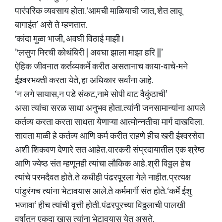
पारंपरिक व्यवसाय होता. ‘आमची माळियाची जात, शेत लावू
बागाईत’ असे ते म्हणतात.
'कांदा मुळा भाजी, अवघी विठाई माझी I
’'लसुण मिरची कोथंबिरी | अवघा झाला माझा हरि ||’
ऐहिक जीवनात कर्तव्यकर्मे करीत असतानाच काया-वाचे-मने
ईश्र्वरभक्ती करता येते, हा अधिकार सर्वांना आहे.
‘न लगे सायास,न पडे संकट,नामे सोपी वाट वैकुंठाची’
असा त्यांचा सरळ साधा अनुभव होता.त्यांनी जनसामान्यांना आपले
कर्तव्य करता करता साधता येणाऱ्या आत्मोन्नतीचा मार्ग दाखविला.
सावता माळी हे कर्तव्य आणि कर्म करीत राहणे हीच खरी ईश्वरसेवा
अशी शिकवण देणारे सत आहेत. वारकरी संप्रदायातील एक श्रेष्ठ
आणि ज्येष्ठ संत म्हणूनही त्यांचा लौकिक आहे. श्री विठ्ठल हेच
त्यांचे परमदैवत होते. ते कधीही पंढरपूरला गेले नाहीत. प्रत्यक्ष
पांडुरंगच त्यांना भेटावयास आले.ते कर्ममार्गी संत होते. ‘कर्मे ईशु
भजावा’ हीच त्यांची वृत्ती होती. पंढरपूरच्या विठ्ठलाची पालखी
वर्षातून एकदा खास त्यांना भेटावयास येत असते.