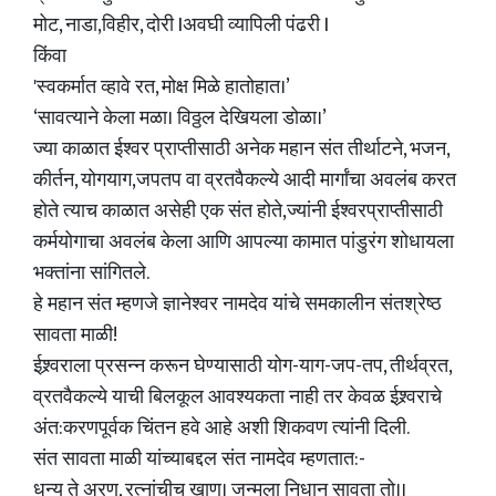
मोट, नाडा,विहीर, दोरी Iअवघी व्यापिली पंढरी I
किंवा
'स्वकर्मात व्हावे रत, मोक्ष मिळे हातोहात।’
‘सावत्याने केला मळा। विठ्ठल देखियला डोळा।’
ज्या काळात ईश्वर प्राप्तीसाठी अनेक महान संत तीर्थाटने, भजन,
कीर्तन, योगयाग,जपतप वा व्रतवैकल्ये आदी मार्गांचा अवलंब करत
होते त्याच काळात असेही एक संत होते,ज्यांनी ईश्वरप्राप्तीसाठी
कर्मयोगाचा अवलंब केला आणि आपल्या कामात पांडुरंग शोधायला
भक्तांना सांगितले.
हे महान संत म्हणजे ज्ञानेश्वर नामदेव यांचे समकालीन संतश्रेष्ठ
सावता माळी!
ईश्र्वराला प्रसन्न करून घेण्यासाठी योग-याग-जप-तप, तीर्थव्रत,
व्रतवैकल्ये याची बिलकूल आवश्यकता नाही तर केवळ ईश्र्वराचे
अंत:करणपूर्वक चिंतन हवे आहे अशी शिकवण त्यांनी दिली.
संत सावता माळी यांच्याबद्दल संत नामदेव म्हणतात:-
धन्य ते अरण, रत्नांचीच खाण। जन्मला निधान सावता तो।।