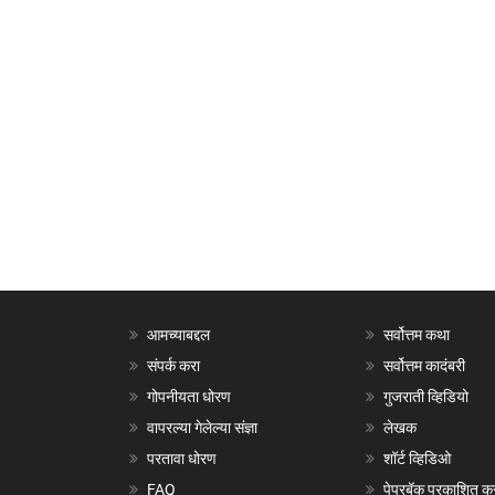
आमच्याबद्दल
सर्वोत्तम कथा
संपर्क करा
सर्वोत्तम कादंबरी
गोपनीयता धोरण
गुजराती व्हिडियो
वापरल्या गेलेल्या संज्ञा
लेखक
परतावा धोरण
शॉर्ट व्हिडिओ
FAQ
पेपरबॅक प्रकाशित क