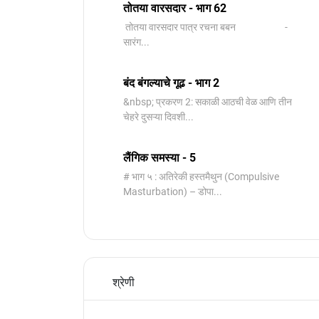
तोतया वारसदार - भाग 62
तोतया वारसदार पात्र रचना बबन -
सारंग...
बंद बंगल्याचे गूढ - भाग 2
&nbsp; प्रकरण 2: सकाळी आठची वेळ आणि तीन
चेहरे दुसऱ्या दिवशी...
लैंगिक समस्या - 5
# भाग ५ : अतिरेकी हस्तमैथुन (Compulsive
Masturbation) – डोपा...
श्रेणी