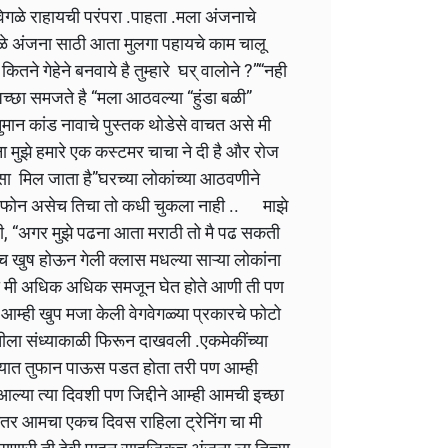
र वेगळे राहायची परंपरा .पाहता .मला अंजनाचे
ुळे अंजना साठी आता मुलगा पहायचे काम चालू
तने गेहेने बनवाये है तुम्हारे घर् वालोने ?”“नही
अच्छा समजते है “मला आठवल्या “हुंडा बळी”
मान कांड नावाचे पुस्तक थोडेसे वाचत असे मी
ना मुझे हमारे एक कस्टमर चाचा ने दी है और रोज
नसा मिल जाता है”घरच्या लोकांच्या आठवणीने
ा फोन असेच तिचा तो कधी चुकला नाही .. माझे
ली, “अगर मुझे पढना आता मराठी तो मै पढ सकती
च खुष होऊन गेली क्लास मधल्या साऱ्या लोकांना
मी अधिक अधिक समजून घेत होते आणी ती पण
्ही खुप मजा केली वेगवेगळ्या प्रकारचे फोटो
 तीला संध्याकाळी फिरून दाखवली .एकमेकींच्या
ण्यात तुफान पाऊस पडत होता तरी पण आम्ही
्या त्या दिवशी पण जिद्दीने आम्ही आमची इच्छा
ंतर आमचा एकच दिवस राहिला ट्रेनिंग चा मी