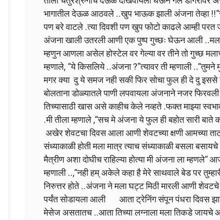
तीला चतुरश्रुंगीचे देऊळ दाखवायला घेऊन गेले डोंगरावर अ
भागातील देऊळ आठवले ..खुप भाऊक झाली अंजना तेव्हा !!“
पण बरे वाटले .त्या दिवशी पण खुप फोटो काढले आम्ही परत ज
अंजना खाली उतरली आणी एक पुष्प गुच्छः घेऊन आली ..मला
म्हणुन आणला असेल होस्टेल वर गेल्या वर तीने तो गुच्छ 
म्हणाले, “ये किसलिये ..अंजना ?”त्यावर ती म्हणाली ..“तुमने मुझ
मगर क्या दु ये समज नही सकी फिर सोचा फुल ही दे दु इससे
बोलताना डोळ्यातले पाणी लपवायला अंजनाने नजर फिरवली
तिच्यासाठी खास असे काहीच केले नव्हते .फक्त माझ्या स्वभ
.मी तीला म्हणाले ,“सच मे अंजना ये फुल ही बहोत सारी बाते 
अखेर शेवटचा दिवस आला आणी शेवटच्या क्षणी आमच्या ताटातु
संध्याकाळी होती मला मात्र त्याच संध्याकाळी बसला बसायच
मैत्रीण अशा दोघीच राहिल्या होत्या मी अंजना ला म्हणले“
म्हणाली ..,“नही हम् अकेले कहा है मेरे साथवाले बेड पर तुम्हारी 
निरुत्तर होते ..अंजना ने मला घट्ट मिठी मारली आणी शेवटच
पर्यंत सोडायला आली आता ट्रेनिंग संपून पंधरा दिवस झाले
मेसेज असतातच ..आता तिच्या लग्नाला मला तिकडे जायचे आहे