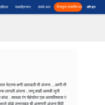
ाहिरात
सब्सक्रिप्शन
संपर्क करा
विनामूल्य प्रकाशित करा
लॉग इन  
ये मला भेटल्या क्षणी आवडली ती अंजना ...आणी ती
 करू लागली अंजना ..जणू काही आमची जुनी
धा ..सावळा रंग चेहेर्यावर एक आत्मविश्वास !!
ळ भरले डोळे उत्तराखंड ची असणारी अंजना हिंदी