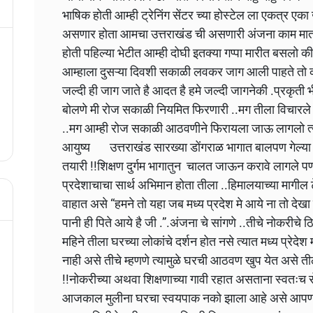
भाषिक होती आम्ही ट्रेनिंग सेंटर च्या होस्टेल ला एकत्र 
असणार होता आमचा उत्तराखंड ची असणारी अंजना काम मात्र
होती पहिल्या भेटीत आम्ही दोघी इतक्या गप्पा मारीत बसलो
आम्हाला दुसऱ्या दिवशी सकाळी लवकर जाग आली पाहते तो 
जल्दी ही जाग जाते है आदत है हमे जल्दी जागनेकी .प्रकृती
बोलणे मी रोज सकाळी नियमित फिरणारी ..मग तीला विचारले जाये
..मग आम्ही रोज सकाळी आठवणीने फिरायला जाऊ लागलो त्या 
आयुष्य उत्तराखंड सारख्या डोंगराळ भागात बालपण गेल्या म
तयारी !!शिक्षण दुर्गम भागातुन चालत जाऊन करावे लागले पण स
प्रदेशाचाचा सार्थ अभिमान होता तीला ..हिमालयाच्या मागील टे
वाहात असे “हमने तो यहा जब मध्य प्रदेश मे आये ना तो देखा य
पानी ही पिते आये है जी .”.अंजना चे सांगणे ..तीचे नोकरीचे
महिने तीला घरच्या लोकांचे दर्शन होत नसे त्यात मध्य प्रेदेश मध
नाही असे तीचे म्हणणे त्यामुळे घरची आठवण खुप येत असे त
!!नोकरीच्या अथवा शिक्षणाच्या गावी रहात असताना स्वतःच र
आजकाल मुलीना घरचा स्वयपाक नको झाला आहे असे आप