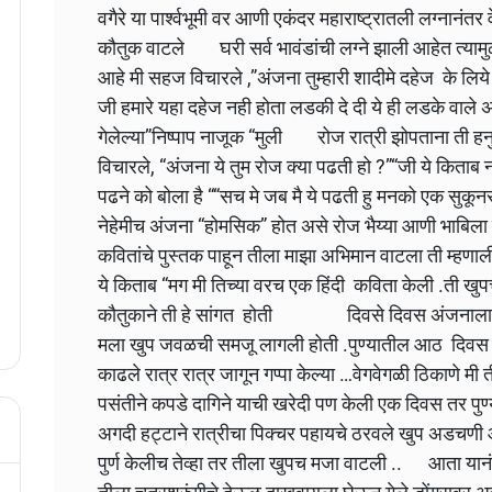
वगैरे या पार्श्वभूमी वर आणी एकंदर महाराष्ट्रातली लग्नानंत
कौतुक वाटले घरी सर्व भावंडांची लग्ने झाली आहेत त्याम
आहे मी सहज विचारले ,”अंजना तुम्हारी शादीमे दहेज के लिये कि
जी हमारे यहा दहेज नही होता लडकी दे दी ये ही लडके वाले 
गेलेल्या”निष्पाप नाजूक “मुली रोज रात्री झोपताना ती हनु
विचारले, “अंजना ये तुम रोज क्या पढती हो ?”“जी ये किताब 
पढने को बोला है ““सच मे जब मै ये पढती हु मनको एक सुकू
नेहेमीच अंजना “होमसिक” होत असे रोज भैय्या आणी भाबिल
कवितांचे पुस्तक पाहून तीला माझा अभिमान वाटला ती म्हणा
ये किताब “मग मी तिच्या वरच एक हिंदी कविता केली .ती खुप
कौतुकाने ती हे सांगत होती दिवसे दिवस अंजनाला 
मला खुप जवळची समजू लागली होती .पुण्यातील आठ दिवस आम
काढले रात्र रात्र जागून गप्पा केल्या …वेगवेगळी ठिकाणे मी
पसंतीने कपडे दागिने याची खरेदी पण केली एक दिवस तर पु
अगदी हट्टाने रात्रीचा पिक्चर पहायचे ठरवले खुप अडचणी आल
पुर्ण केलीच तेव्हा तर तीला खुपच मजा वाटली .. आता यान