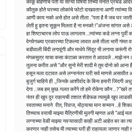
काकू बहिणीचे पती या साऱ्या विषयी तिच्या मनात प्रचंड आदर 
कौतुक होते घरच्या लोकांचे फोटो दाखवताना आणी त्यांच्या 
आणी काय नको असे होत असे तीला .“पता है मै जब घर जाती ह
लेती हु इतना सुकून मिलता है ना मनको !”अंजना सांगत असे
हा शिष्टाचारच लोप पाऊ लागलाय ..त्यांच्या कडे लग्ना पुर्वी
वेगवेगळ्या प्रकारच्या टिकल्या लावत असे तीला भारी गंमत व
बडीवाली बिंदी लगावूंगी और माथेपे सिंदूर भी लगाया करूंगी 
मंगळसुत्र याचा कसा कंटाळा करतात ते आठवले ..माझे मन अ
तुलना करीत असे “और सुनो मेरी शादी मे तुम दोनो को आना ह
हसून मला दटावत असे लग्नानंतर घरी सर्व माणसे असावीत असे
बुजुर्ग चाहिये ही .,जिनके आशीर्वाद के बिना हमारी जिंदगी 
देगा ..जब हम् कुछ.गलत करेंगे तो हमे रोकेगा कौन ..?”खरे तर
नंतर ही खुप दुर राहायची तशात शेंडेफळ त्यामुळे खुप लाडकी
स्वताच्या मनाने रीत, रिवाज, मोठ्याचा मान सन्मान ..हे श
तिच्याच वयाची माझ्या मैत्रिणीची मुलगी म्हणत असे “आई मल
लग्नाच्या वेळी माझ्या नवऱ्यासाठी काही अटी आहेत बर का त्
करणार नाही तसेच मी त्याच्या घरी ही राहायला जाणार नाही त्