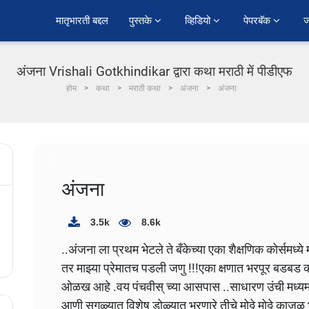
﻿मातृभारती बद्दल
पुस्तके 
व्हिडियो 
पेपरबॅक 
ज
अंजना Vrishali Gotkhindikar द्वारा कथा मराठी में पीडीएफ
होम
कथा
मराठी कथा
अंजना
अंजना
अंजना
3.5k
8.6k
..अंजना ला प्रथम भेटले ते बँकेच्या एका शैक्षणिक कोर्समध्
तर माझ्या प्रेमातच पडली जणु !!!एका क्षणात भरपूर बडबड
ओळख आहे .वय पंचवीस् च्या आसपास ..साधारण उंची मध्यम बां
आणी सगळ्यात विशेष डोळ्यात भरणारे तीचे मोठ्ठे मोठ्ठे काज