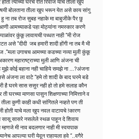
होता त्यांच्या घरचे रीत रिवाज याचे तीला खुप
विषयी बोलताना तीला खुप भरून येत असे काय सांगु
ु ना तब रोज सुबह नहाके मा बाबुजीके पैर छु
 आणी आमच्याकडे पहा मोठ्यांना नमस्कार करणे
 कपाळांवर कुंकू लावायची पध्धत नाही “मी रोज
ाटत असे “दीदी जब हमारी शादी होंगी ना तब मै भी
रोज .”मला उगाचच आमच्या कडच्या नव्या मुली कुंकू
कारण महाराष्ट्राच्या मुली आणि अंजना ची
ै मुझे कोई बहाना नही चाहिये समझे ना ...?अंजना
 अंजना ला वाटे “हमे तो शादी के बाद घरमे बडे
अधुरी है घरमे सास ससुर नही हो तो हमे सलाह कौन
 ती घरच्या माणसा पासुन शिक्षणाच्या निमित्ताने व
 तीला कुणी काही कधी सांगितले नव्हते पण ती
िकली होती याचे मला खुप नवल वाटायचे !कारण
ा सासू सासरे नसलेले स्थळ पाहून दे शिवाय
या म्हणजे मी नाव बदलणार नाही मी स्वयपाक
यानेच आपल्या घरी येवून राहायला हवे “..वगैरे