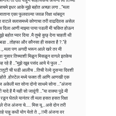
सणारी ती देवी पाहून साहजिकच अंजना ला तिच्या
सचमे इधर आके मुझे बहोत अच्छा लगा ..”मला
ाताना एका फुलवाल्या जवळ रिक्षा थांबवून
 वाटले क्लासमध्ये कोणाचा तरी वाढदिवस असेल
मलाच दिला आणी माझ्या पाया पडली मी चकित होऊन
े बहोत प्यार दिया .मै तुम्हे कुछ् देना चाहती थी
 बडा ..तोहफा और कौनसा ही सकता है ?.”हे
 .,.मला पण अगदी भरून आले खरे तर मी
ावा नुसार तिच्याशी मिळून मिसळून वागले इतकेच
कह रहे है ..”मुझे खूब पसंद आये ये फुल ..”
टी ची घडी आलीच ..तिची रेल्वे दुसऱ्या दिवशी
े होते .होस्टेल मध्ये फक्त ती आणि आणखी एक
 आज अकेली मत सोना दोनो साथमे सोना ..”अंजना
यादे है मै यही सो जावूंगी ..”या वाक्या पुढे मी
े रडून घेतले यानंतर ती मला हसत हसत रिक्षा
 रोज अंजना चे.... मिस यू ..असे दोन तरी
 पाहू कधी योग येतो ते .,.!!मी अंजना वर