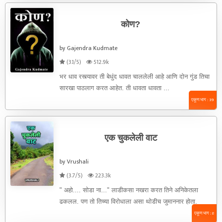
कोण?
by Gajendra Kudmate
(3.1/5)
512.9k
भर धाव रस्त्यावर ती बेधुंद धावत चाललेली आहे आणि दोन गुंड तिचा
सारखा पाठलाग करत आहेत. ती धावता धावता ...
एकूण भाग : 39
एक चुकलेली वाट
by Vrushali
(3.7/5)
223.3k
" अहो.... सोडा ना..." लाडीकसा नखरा करत तिने अनिकेतला
ढकलल. पण तो तिच्या विरोधाला असा थोडीच जुमाननार होता.
त्यानेही ...
एकूण भाग : 8