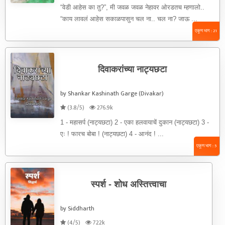
“वेडी आहेस का तु?”, मी जवळ जवळ नेहावर ओरडतच म्हणालो..
“काय लावलं आहेस सकाळपासुन चल ना.. चल ना? जाऊ ...
एकूण भाग : 21
दिवाकरांच्या नाट्यछटा
by Shankar Kashinath Garge (Divakar)
(3.8/5)
276.9k
1 - महासर्प (नाट्यछटा) 2 - एका हलवायाचें दुकान (नाट्यछटा) 3 -
एः ! फारच बोबा ! (नाट्यछटा) 4 - आनंद ! ...
एकूण भाग : 5
स्पर्श - शोध अस्तित्त्वाचा
by Siddharth
(4/5)
722k