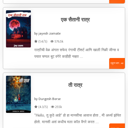
एक सैतानी रात्र
by jayesh zomate
(1.4/5)
576.5k
रात्रीची वेळ अंगात सफेद रंगाची टीशर्ट आणि खाली निळी जीन्स व
पयात चप्पल बूट वगेरे काहीही नव्हत ...
एकूण भाग : 48
ती रात्र
by Durgesh Borse
(4.3/5)
255k
"Hello, तु कुठे आहे" हो हा मानसीचा आवाज होता , मी अर्ध्या झोपेत
होतो. मानसी असं कधीच मला कॉल वैगरे करत ...