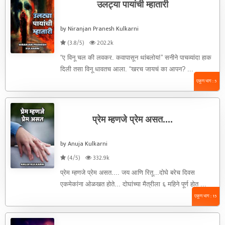
उलट्या पायांची म्हातारी
by Niranjan Pranesh Kulkarni
(3.8/5)
202.2k
“ए विनू चल की लवकर. कवापासून थांबलोय!” सनीने पाचव्यांदा हाक
दिली तसा विनू धावतच आला. “खरच जायचं का आपन? ...
एकूण भाग : 5
प्रेम म्हणजे प्रेम असत....
by Anuja Kulkarni
(4/5)
332.9k
प्रेम म्हणजे प्रेम असत.... जय आणि रितू...दोघे बरेच दिवस
एकमेकांना ओळखत होते... दोघांच्या मैत्रीला ६ महिने पूर्ण होत ...
एकूण भाग : 15