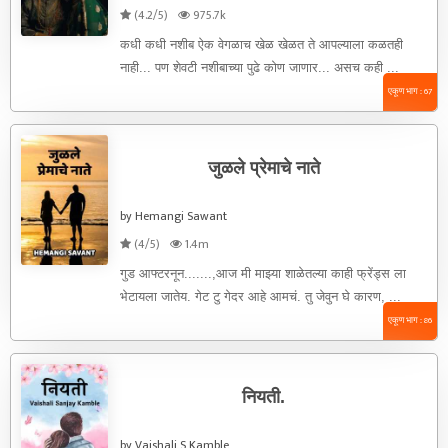
(4.2/5)
975.7k
कधी कधी नशीब ऐक वेगळाच खेळ खेळत ते आपल्याला कळतही
नाही... पण शेवटी नशीबाच्या पुढे कोण जाणार... असच कही ...
एकूण भाग : 67
जुळले प्रेमाचे नाते
by Hemangi Sawant
(4/5)
1.4m
गुड आफ्टरनून.......,आज मी माझ्या शाळेतल्या काही फ्रेंड्स ला
भेटायला जातेय. गेट टु गेदर आहे आमचं. तु जेवुन घे कारण, ...
एकूण भाग : 86
नियती.
by Vaishali S Kamble