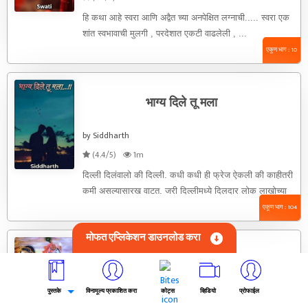
हि कथा आहे स्वरा आणि अद्वैत च्या अनपेक्षित लग्नाची..... स्वरा एक
शांत स्वभावाची मुलगी , परदेशात एकटी वाढलेली , ...
एकूण भाग : 10
भाग्य दिले तू मला
by Siddharth
(4.4/5)
1m
दिल्ली दिलंवालो की दिल्ली. कधी कधी ही फ्रेज ऐकली की काहीतरी
कमी असल्यासारख वाटत. जरी दिल्लीमध्ये दिलदार लोक लाखोच्या
...
एकूण भाग : 104
मोफत एप्लिकेशन डाउनलोड करा
बंदिनी..
पुस्तके
by प्रीत
विनामूल्य प्रकाशित करा
कोट्स
व्हिडियो
प्रोफाईल