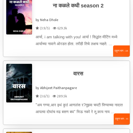
ना कळले कधी season 2
by Neha Dhole
(3.9/5)
629.3k
आर्या, i am talking with you! आर्या ! सिद्धांत मीटिंग मध्ये
आर्याच्या नावाने ओरडत होता. तरीही तिचे लक्षच नव्हते. ...
एकूण भाग : 35
वारस
by Abhijeet Paithanpagare
(3.6/5)
289.5k
"अय गण्या,आर इथं कुठं आणलंस र?तुझ्या चपटी पिण्याच्या नादात
आपल्या दोघांच मढ बसण बघ" भिऊ नको रे तू,काय नाय ...
एकूण भाग : 11