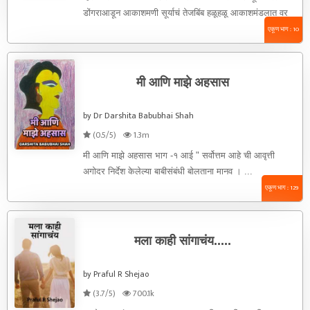
डोंगराआडून आकाशमणी सूर्याचं तेजबिंब हळूहळू आकाशमंडलात वर
चढू लागलं. सोनेरी ...
एकूण भाग : 10
मी आणि माझे अहसास
by Dr Darshita Babubhai Shah
(0.5/5)
1.3m
मी आणि माझे अहसास भाग -१ आई " सर्वोत्तम आहे ची आवृत्ती
अगोदर निर्देश केलेल्या बाबीसंबंधी बोलताना मानव । ...
एकूण भाग : 129
मला काही सांगाचंय.....
by Praful R Shejao
(3.7/5)
700.1k