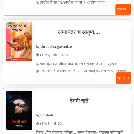
१.३प्रवेश तिसरा १.४प्रवेश चवथा १.५प्रवेश पाचवा
एकूण भाग : 5
लग्नानंतर च आयुष्य....
by shraddha gavankar
(3.9/5)
394.8k
प्रत्येक मुलीच्या जीवना मध्ये येणारा क्षण म्हणजे लग्न. प्रत्येक
मुलीला लग्न हे करावंच लागते. समाजा साठी,परिवारा साठी, स्वतःच्या
...
एकूण भाग : 6
रेशमी नाते
by Vaishali
(4.4/5)
2.1m
विराट ?पिहु दे‌खमुख परीवार... सुमन देखमुख:- देशमुख परीवाराची