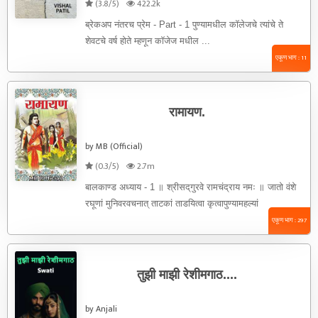
(3.8/5)
422.2k
ब्रेकअप नंतरच प्रेम - Part - 1 पुण्यामधील कॉलेजचे त्यांचे ते
शेवटचे वर्ष होते म्हणून कॉजेज मधील ...
एकूण भाग : 11
रामायण.
by MB (Official)
(0.3/5)
2.7m
बालकाण्ड अध्याय - 1 ॥ श्रीसद्‌गुरवे रामचंद्राय नमः ॥ जातो वंशे
रघूणां मुनिवरवचनात् ताटकां ताडयित्वा कृत्वापुण्यामहल्यां
त्रुटितहरधनुर्मैथिलावल्लभोऽभूत् । प्राप्यायोध्यां नियोगात्
एकूण भाग : 297
पितुरटविमगात् नाशयित्वा च वालिं बध्वाब्धिं ...
तुझी माझी रेशीमगाठ....
by Anjali