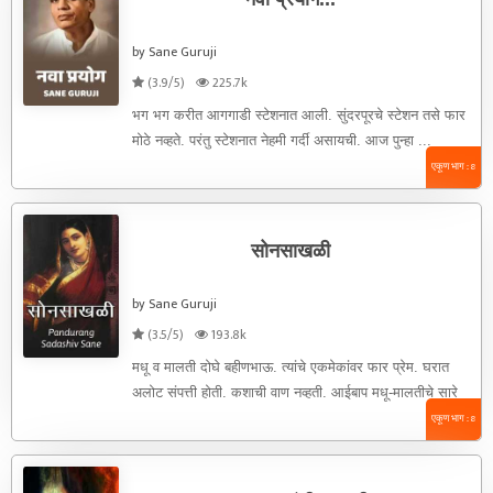
by Sane Guruji
(3.9/5)
225.7k
भग भग करीत आगगाडी स्टेशनात आली. सुंदरपूरचे स्टेशन तसे फार
मोठे नव्हते. परंतु स्टेशनात नेहमी गर्दी असायची. आज पुन्हा ...
एकूण भाग : 8
सोनसाखळी
by Sane Guruji
(3.5/5)
193.8k
मधू व मालती दोघे बहीणभाऊ. त्यांचे एकमेकांवर फार प्रेम. घरात
अलोट संपत्ती होती. कशाची वाण नव्हती. आईबाप मधू-मालतीचे सारे
...
एकूण भाग : 8