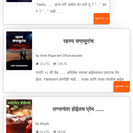
"Hello, …. आज तरी आहेस का घरी तू ? " , " का
गं ? " , " नाही… ...
एकूण भाग : 16
रहस्य सप्तसुरांच
by Vinit Rajaram Dhanawade
(4.2/5)
239.7k
रात्री १२ ची वेळ ..... अभिषेक त्याच्या बाईकवरून एकटाच येत
होता. रस्त्यावरून कोणीही नाही.... फक्त आणि फक्त त्याचीच बाईक
...
एकूण भाग : 10
लग्नानंतर होईलच प्रेम ......
by Anjali
(4.2/5)
186.1k