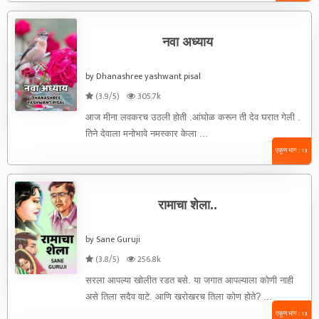
नवा अध्याय
by Dhanashree yashwant pisal
(3.9/5)
305.7k
आज मीना लवकरच उठली होती .आंघोळ करून ती देव घरात गेली .
तिने देवाला मनोभावे नमस्कार केला ...
एकूण भाग : 13
रामाचा शेला..
by Sane Guruji
(3.8/5)
256.8k
सरला आपल्या खोलीत रडत बसे. या जगात आपल्याला कोणी नाही
असे तिला सदैव वाटे. आणि खरोखरच तिला कोण होते? ...
एकूण भाग : 13