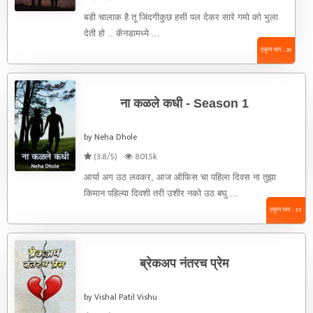
बडी चालाक है तू जिंदगीकुछ हसी पल देकर सारे गमो को भुला
देती हो .. कॅनडामध्ये ...
एकूण भाग : 26
ना कळले कधी - Season 1
by Neha Dhole
(3.8/5)
801.5k
आर्या अग उठ लवकर, आज ऑफिस चा पहिला दिवस ना तुझा
किमान पहिल्या दिवशी तरी उशीर नको उठ बघु ...
एकूण भाग : 35
ब्रेकअप नंतरच प्रेम
by Vishal Patil Vishu