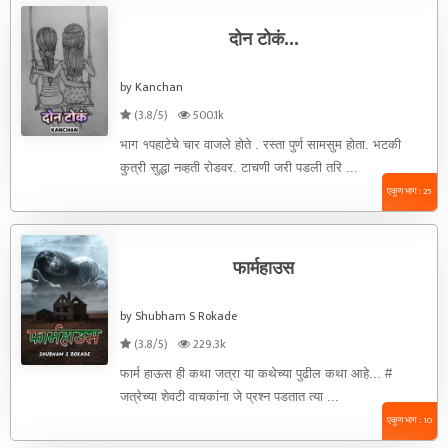
दोन टोकं...
by Kanchan
(3.8/5)
500.1k
भाग १पहाटेचे चार वाजले होते . रस्ता पुर्ण सामसुम होता. भटकी
कुत्री सुद्धा नव्हती रोडवर. टाचणी जरी पडली तरि ...
एकूण भाग : 25
फार्महाउस
by Shubham S Rokade
(3.8/5)
229.3k
फार्म हाऊस ही कथा जत्रा या कथेच्या पुढील कथा आहे... #
जत्रेच्या शेवटी वाचकांना जे प्रश्न पडतात त्या ...
एकूण भाग : 10