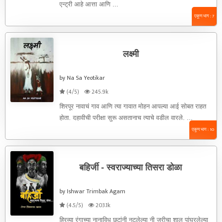
एन्ट्री आहे आत्ता आणि ...
एकूण भाग : 7
लक्ष्मी
by Na Sa Yeotikar
(4/5)
245.9k
शिरपूर नावाचं गाव आणि त्या गावात मोहन आपल्या आई सोबत राहत
होता. दहावीची परीक्षा सुरू असतानाच त्याचे वडील वारले. ...
एकूण भाग : 10
बहिर्जी - स्वराज्याच्या तिसरा डोळा
by Ishwar Trimbak Agam
(4.5/5)
203.1k
हिरव्या रंगाच्या नानाविध छटांनी नटलेल्या नी जरीचा शालू पांघरलेल्या