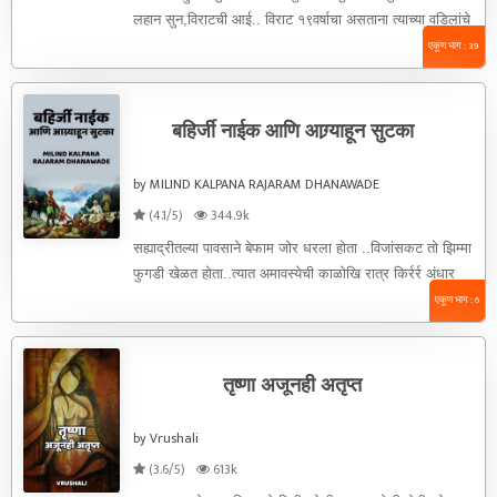
लहान सुन‌,विराटची आई.. विराट १९वर्षाचा असताना त्याच्या वडिलांचे
निधन ...
एकूण भाग : 39
बहिर्जी नाईक आणि आग्र्याहून सुटका
by MILIND KALPANA RAJARAM DHANAWADE
(4.1/5)
344.9k
सह्याद्रीतल्या पावसाने बेफाम जोर धरला होता ..विजांसकट तो झिम्मा
फुगडी खेळत होता..त्यात अमावस्येची काळोखि रात्र किर्रर्र अंधार
...सयाजी गुडघ्या ...
एकूण भाग : 6
तृष्णा अजूनही अतृप्त
by Vrushali
(3.6/5)
613k