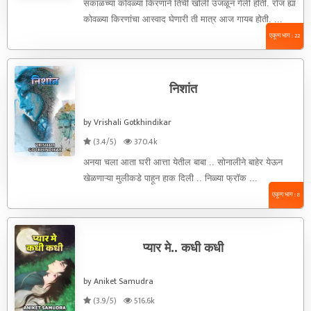
सकाळच्या कोवळ्या किरणाने तिची खोली उजळून गेली होती. रोज ह्या
कोवळ्या किरणांचा आस्वाद घेणारी ती मात्र आज गायब होती. ...
एकूण भाग : 22
निशांत
by Vrishali Gotkhindikar
(3.4/5)
370.4k
अनया चला आता घरी आत्ता येतील बाबा .. सोनालीने बाहेर येऊन
खेळणाऱ्या मुलीकडे पाहून हाक दिली .. निळ्या फ्रॉक ...
एकूण भाग : 8
प्यार मे.. कधी कधी
by Aniket Samudra
(3.9/5)
516.6k