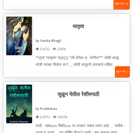
एकूण भाग : 20
मातृत्व
by Vanita Bhogil
(3.6/5)
228.1k
**@# *मातृत्व* #@(1) *सौ.वनिता स. भोगील*** जोशी काकू
थोडी साखर मिळेल का? ,,,जोशी काकुनी दाराकडे पाहिल.. ...
एकूण भाग : 7
जुळून येतील रेशीमगाठी
by Pratikshaa
(2.8/5)
300.5k
सावी - बाबाsss पिंकीsss या लवकर नाश्ता तयार आहे.... सतीश -
आलो गं आलो... गुड मॉर्निंग चिऊ!? सावी - शुभ सकाळ बाबा! ...