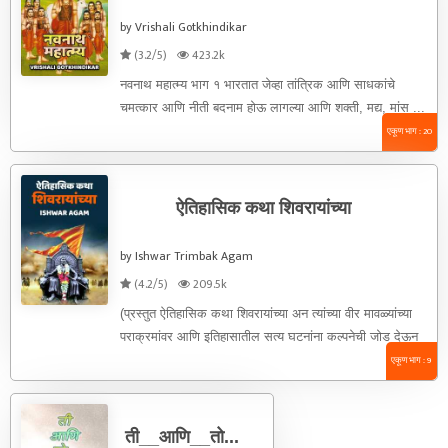
by Vrishali Gotkhindikar
(3.2/5)
423.2k
नवनाथ महात्म्य भाग १ भारतात जेव्हा तांत्रिक आणि साधकांचे
चमत्कार आणि नीती बदनाम होऊ लागल्या आणि शक्ती, मद्य, मांस ...
एकूण भाग : 20
ऐतिहासिक कथा शिवरायांच्या
by Ishwar Trimbak Agam
(4.2/5)
209.5k
(प्रस्तुत ऐतिहासिक कथा शिवरायांच्या अन त्यांच्या वीर मावळ्यांच्या
पराक्रमांवर आणि इतिहासातील सत्य घटनांना कल्पनेची जोड देऊन
लिहिलेली आहे. काही ...
एकूण भाग : 9
ती__आणि__तो...