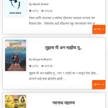
by Akash Rewle
(4/5)
306.5k
रेशमा आणि अमरच्या ७ वर्षाच्या प्रेमाच्या नात्याला लग्नाचं नाव
मिळालं होत . रेशमाच्या आई वडिलांना खूप समजवल्या नंतर हा ...
एकूण भाग : 11
तुझाच मी अन माझीच तू..
by Anuja Kulkarni
(4/5)
649.6k
तुझाच मी अन माझीच तू...भाग १ रात्री चा १ वाजून गेला होता...
आभाने आई बाबा झोपलेत ह्याची ...
एकूण भाग : 29
नवनाथ महात्म्य