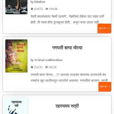
by Ketakee
(3.8/5)
339.6k
रेवती बसथांब्यावर नेहमी प्रमाणे.. नेहमीच्या वेळेवर वाट पाहत उभी
होती. ती स्वताःशीच कुजबुजत होती.. अजुन कसा आला नाही ...
एकूण भाग : 11
गणपती बाप्पा मोरया
by Vrishali Gotkhindikar
(3.2/5)
165.7k
गणपती बाप्पा मोरया....!!! आपल्या लाडक्या बाप्पाच्या आगमनाचे वेध
भक्तांना खुप आधीपासून लागलेले असतात. गणपतीचं आगमन, त्याची
पूजा, गणेशोत्सावाचा ...
एकूण भाग : 6
रहस्यमय स्त्री