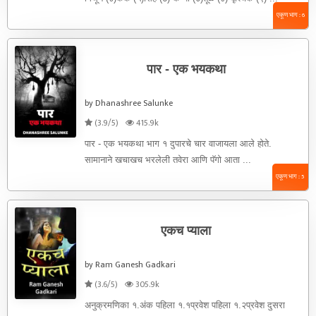
एकूण भाग : 6
पार - एक भयकथा
by Dhanashree Salunke
(3.9/5)
415.9k
पार - एक भयकथा भाग १ दुपारचे चार वाजायला आले होते.
सामानाने खचाखच भरलेली तवेरा आणि पॅगो आता ...
एकूण भाग : 5
एकच प्याला
by Ram Ganesh Gadkari
(3.6/5)
305.9k
अनुक्रमणिका १.अंक पहिला १.१प्रवेश पहिला १.२प्रवेश दुसरा