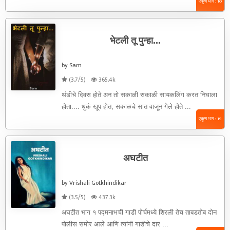
एकूण भाग : 10
भेटली तू पुन्हा...
by Sam
(3.7/5)
365.4k
थंडीचे दिवस होते अन तो सकाळी सकाळी सायकलिंग करत निघाला
होता.... धुकं खूप होत, सकाळचे सात वाजून गेले होते ...
एकूण भाग : 19
अघटीत
by Vrishali Gotkhindikar
(3.5/5)
437.3k
अघटीत भाग १ पद्मनाभची गाडी पोर्चमध्ये शिरली तेच ताबडतोब दोन
पोलीस समोर आले आणि त्यांनी गाडीचे दार ...