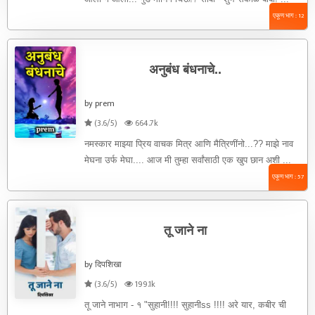
एकूण भाग : 12
अनुबंध बंधनाचे..
by prem
(3.6/5)
664.7k
नमस्कार माझ्या प्रिय वाचक मित्र आणि मैत्रिणींनो...?? माझे नाव
मेघना उर्फ मेघा.... आज मी तुम्हा सर्वांसाठी एक खुप छान अशी ...
एकूण भाग : 57
तू जाने ना
by दिपशिखा
(3.6/5)
199.1k
तू जाने नाभाग - १ "सुहानी!!!! सुहानीss !!!! अरे यार, कबीर ची