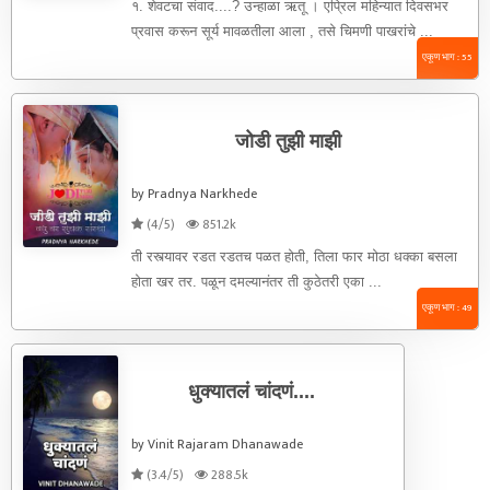
१. शेवटचा संवाद....? उन्हाळा ऋतू । एप्रिल महिन्यात दिवसभर
प्रवास करून सूर्य मावळतीला आला , तसे चिमणी पाखरांचे ...
एकूण भाग : 55
जोडी तुझी माझी
by Pradnya Narkhede
(4/5)
851.2k
ती रस्त्यावर रडत रडतच पळत होती, तिला फार मोठा धक्का बसला
होता खर तर. पळून दमल्यानंतर ती कुठेतरी एका ...
एकूण भाग : 49
धुक्यातलं चांदणं....
by Vinit Rajaram Dhanawade
(3.4/5)
288.5k