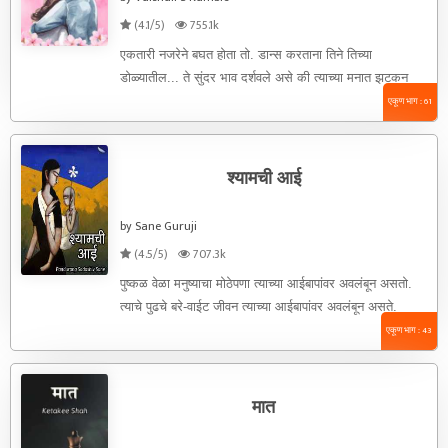
(4.1/5)
755.1k
एकतारी नजरेने बघत होता तो. डान्स करताना तिने तिच्या
डोळ्यातील... ते सुंदर भाव दर्शवले असे की त्याच्या मनात झटकन
शायरी ...
एकूण भाग : 61
श्यामची आई
by Sane Guruji
(4.5/5)
707.3k
पुष्कळ वेळा मनुष्याचा मोठेपणा त्याच्या आईबापांवर अवलंबून असतो.
त्याचे पुढचे बरे-वाईट जीवन त्याच्या आईबापांवर अवलंबून असते.
त्याच्या बऱ्यावाईटाचा पाया ...
एकूण भाग : 43
मात