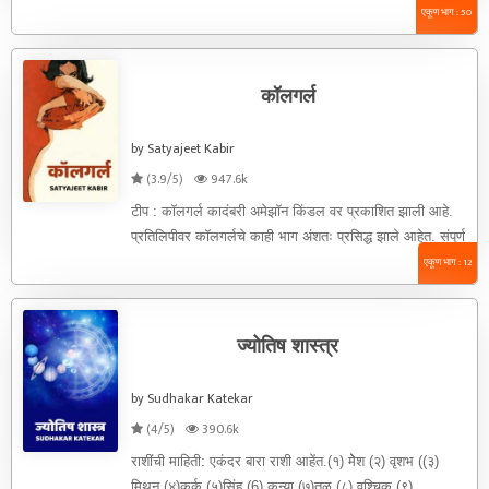
होती .आजकाल ऑफिस ...
एकूण भाग : 50
कॉलगर्ल
by Satyajeet Kabir
(3.9/5)
947.6k
टीप : कॉलगर्ल कादंबरी अमेझॉन किंडल वर प्रकाशित झाली आहे.
प्रतिलिपीवर कॉलगर्लचे काही भाग अंशतः प्रसिद्ध झाले आहेत. संपूर्ण
...
एकूण भाग : 12
ज्योतिष शास्त्र
by Sudhakar Katekar
(4/5)
390.6k
राशींची माहिती: एकंदर बारा राशी आहेंत.(१) मेेश (२) वृशभ ((३)
मिथून (४)कर्क (५)सिंह (6) कन्या (७)तूळ (८) वृश्चिक (९) ...