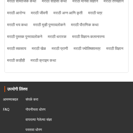
मराठी सामाजिक कथा
मराठी साहसी कथा
मराठी मानवी विज्ञान
मराठी तत्त्वज्ञान
मराठी आरोग्य
मराठी जीवनी
मराठी अन्न आणि कृती
मराठी पत्र
मराठी भय कथा
मराठी मूव्ही पुनरावलोकने
मराठी पौराणिक कथा
मराठी पुस्तक पुनरावलोकने
मराठी थरारक
मराठी विज्ञान-कल्पनारम्य
मराठी व्यवसाय
मराठी खेळ
मराठी प्राणी
मराठी ज्योतिषशास्त्र
मराठी विज्ञान
मराठी काहीही
मराठी क्राइम कथा
उपयोगी लिंक्स
आमच्याबद्दल
संपर्क करा
FAQ
गोपनीयता धोरण
वापरल्या गेलेल्या संज्ञा
परतावा धोरण 