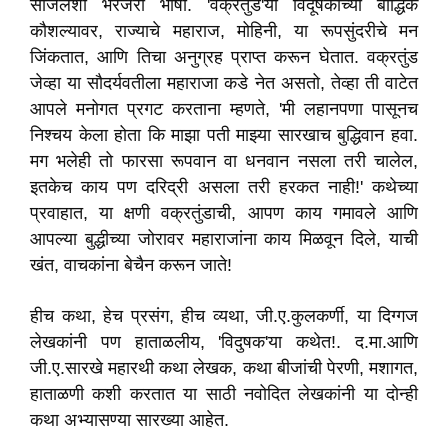
साजेलशी भरजरी भाषा. 'वक्रतुंड'या विदूषकाच्या बौद्धिक
कौशल्यावर, राज्याचे महाराज, मोहिनी, या रूपसुंदरीचे मन
जिंकतात, आणि तिचा अनुग्रह प्राप्त करून घेतात. वक्रतुंड
जेव्हा या सौदर्यवतीला महाराजा कडे नेत असतो, तेव्हा ती वाटेत
आपले मनोगत प्रगट करताना म्हणते, 'मी लहानपणा पासूनच
निश्चय केला होता कि माझा पती माझ्या सारखाच बुद्धिवान हवा.
मग भलेही तो फारसा रूपवान वा धनवान नसला तरी चालेल,
इतकेच काय पण दरिद्री असला तरी हरकत नाही!' कथेच्या
प्रवाहात, या क्षणी वक्रतुंडाची, आपण काय गमावले आणि
आपल्या बुद्धीच्या जोरावर महाराजांना काय मिळवून दिले, याची
खंत, वाचकांना बेचैन करून जाते!
हीच कथा, हेच प्रसंग, हीच व्यथा, जी.ए.कुलकर्णी, या दिग्गज
लेखकांनी पण हाताळलीय, 'विदुषक'या कथेत!. द.मा.आणि
जी.ए.सारखे महारथी कथा लेखक, कथा बीजांची पेरणी, मशागत,
हाताळणी कशी करतात या साठी नवोदित लेखकांनी या दोन्ही
कथा अभ्यासण्या सारख्या आहेत.