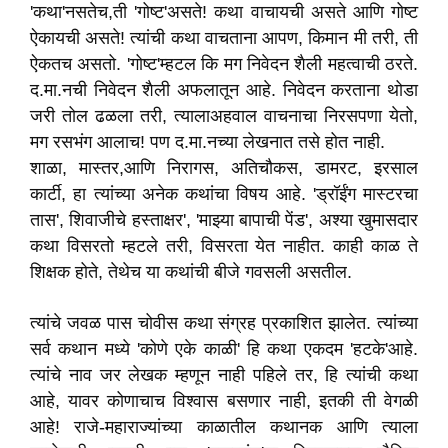
'कथा'नसतेच,ती 'गोष्ट'असते! कथा वाचायची असते आणि गोष्ट
ऐकायची असते! त्यांची कथा वाचताना आपण, किमान मी तरी, ती
ऐकतच असतो. 'गोष्ट'म्हटल कि मग निवेदन शैली महत्वाची ठरते.
द.मा.नची निवेदन शैली अफलातून आहे. निवेदन करताना थोडा
जरी तोल ढळला तरी, त्यालाअहवाल वाचनाचा निरसपणा येतो,
मग रसभंग आलाच! पण द.मा.नच्या लेखनात तसे होत नाही.
शाळा, मास्तर,आणि निरागस, अतिचौकस, डामरट, इरसाल
कार्टी, हा त्यांच्या अनेक कथांचा विषय आहे. 'ड्रॉईंग मास्टरचा
तास', शिवाजीचे हस्ताक्षर', 'माझ्या बापाची पेंड', अश्या खुमासदार
कथा विसरतो म्हटले तरी, विसरता येत नाहीत. काही काळ ते
शिक्षक होते, तेथेच या कथांची बीजे गवसली असतील.
त्यांचे जवळ पास चोवीस कथा संग्रह प्रकाशित झालेत. त्यांच्या
सर्व कथान मध्ये 'कोणे एके काळी' हि कथा एकदम 'हटके'आहे.
त्यांचे नाव जर लेखक म्हणून नाही पहिले तर, हि त्यांची कथा
आहे, यावर कोणाचाच विश्वास बसणार नाही, इतकी ती वेगळी
आहे! राजे-महाराज्यांच्या काळातील कथानक आणि त्याला