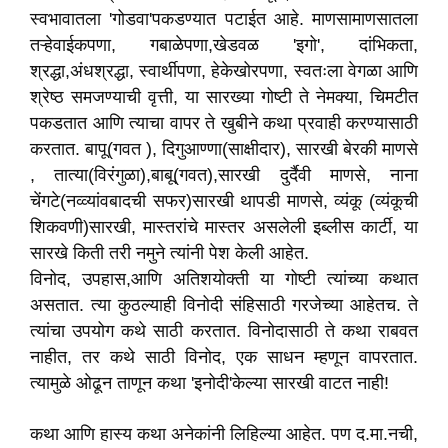
स्वभावातला 'गोडवा'पकडण्यात पटाईत आहे. माणसामाणसातला
तऱ्हेवाईकपणा, गबाळेपणा,खेडवळ 'इगो', दांभिकता,
श्रद्धा,अंधश्रद्धा, स्वार्थीपणा, हेकेखोरपणा, स्वतःला वेगळा आणि
श्रेष्ठ समजण्याची वृत्ती, या सारख्या गोष्टी ते नेमक्या, चिमटीत
पकडतात आणि त्याचा वापर ते खुबीने कथा प्रवाही करण्यासाठी
करतात. बापू(गवत ), दिगुआण्णा(साक्षीदार), सारखी बेरकी माणसे
, तात्या(विरंगुळा),बाबू(गवत),सारखी दुर्दैवी माणसे, नाना
चेंगटे(नव्व्यांवबादची सफर)सारखी थापडी माणसे, व्यंकू (व्यंकूची
शिकवणी)सारखी, मास्तरांचे मास्तर असलेली इब्लीस कार्टी, या
सारखे किती तरी नमुने त्यांनी पेश केली आहेत.
विनोद, उपहास,आणि अतिशयोक्ती या गोष्टी त्यांच्या कथात
असतात. त्या कुठल्याही विनोदी संहिसाठी गरजेच्या आहेतच. ते
त्यांचा उपयोग कथे साठी करतात. विनोदासाठी ते कथा राबवत
नाहीत, तर कथे साठी विनोद, एक साधन म्हणून वापरतात.
त्यामुळे ओढून ताणून कथा 'इनोदी'केल्या सारखी वाटत नाही!
कथा आणि हास्य कथा अनेकांनी लिहिल्या आहेत. पण द.मा.नची,