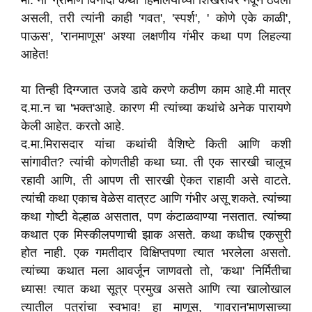
मा. नी 'ग्रामीण विनोदी कथा' हिमालयाच्या शिखरावर नेवून ठेवली
असली, तरी त्यांनी काही 'गवत', 'स्पर्श', ' कोणे एके काळी',
पाऊस', 'रानमाणूस' अश्या लक्षणीय गंभीर कथा पण लिहल्या
आहेत!
या तिन्ही दिग्ग्जात उजवे डावे करणे कठीण काम आहे.मी मात्र
द.मा.न चा 'भक्त'आहे. कारण मी त्यांच्या कथांचे अनेक पारायणे
केली आहेत. करतो आहे.
द.मा.मिरासदार यांचा कथांची वैशिष्टे किती आणि कशी
सांगावीत? त्यांची कोणतीही कथा घ्या. ती एक सारखी चालूच
रहावी आणि, ती आपण ती सारखी ऐकत राहावी असे वाटते.
त्यांची कथा एकाच वेळेस वात्रट आणि गंभीर असू शकते. त्यांच्या
कथा गोष्टी वेल्हाळ असतात, पण कंटाळवाण्या नसतात. त्यांच्या
कथात एक मिस्कीलपणाची झाक असते. कथा कधीच एकसुरी
होत नाही. एक गमतीदार विक्षिप्तपणा त्यात भरलेला असतो.
त्यांच्या कथात मला आवर्जून जाणवतो तो, 'कथा' निर्मितीचा
ध्यास! त्यात कथा सूत्र प्रमुख असते आणि त्या खालोखाल
त्यातील पत्रांचा स्वभाव! हा माणूस, 'गावरान'माणसाच्या