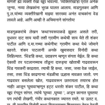
माणसे' ह्या व्यक्ती रेखा खूप भावल्या. 'व्यक्तिरेखा'हा प्रांत अनेक
जुन्या, नव्या लेखकांना भुरळ घालत आलाय. माडगुलकर आणि
पु.ल.यांच्या व्यक्तीरेखानी माझ्या सारख्या अनंत वाचकांना वेड
लावले आहे. आणि आम्ही ते अभिमानाने सांगतोय!
माडगुळकरांचे लेखन 'कथा'स्वरूपाकडे झुकत असले तरी,
दुधावर दाट साय यावी तशी ग्रामीण कथेची साय येते ती शंकर
पाटील आणि द.मा.नच्या कथेनीच! ग्रामीण कथा येथे जोमाने
बहरते. शंकर पाटलानी अनके खुमासदार विनोदी कथा
लिहिल्यात. 'धिंड'हि कथा, उदाहरण म्हणून संगता येईल. हि कथा
ऐकावी तर पटलानच्याच तोंडून! दारुड्या खोताची गाढवावरून
धिंड गावकरी काढतात. त्याची हि कथा. जसा, जसा वेळ जाईल,
तसा, तसा धिंड काढणाऱ्या मंडळीचा उल्हास मावळत जातो. पण
गाढवावर बसलेला खोत, गाढवावरून उतरायला तयारच होत
नाही! आजून 'घुमावा'म्हणून हट्ट धरतो! शंकर पाटील, हि कथा
खूप रंगवून सांगत. त्यांचे 'घुम्व्वा ,घुम्व्वा ', अजून कानात घुमतय!
पण त्यांची लेखणी, गंभीर कथानकात ज्यास्त रमते. या उलट द.