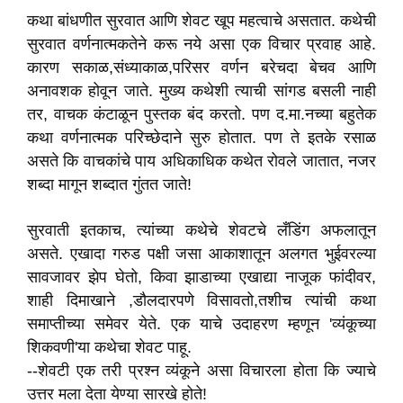
कथा बांधणीत सुरवात आणि शेवट खूप महत्वाचे असतात. कथेची
सुरवात वर्णनात्मकतेने करू नये असा एक विचार प्रवाह आहे.
कारण सकाळ,संध्याकाळ,परिसर वर्णन बरेचदा बेचव आणि
अनावशक होवून जाते. मुख्य कथेशी त्याची सांगड बसली नाही
तर, वाचक कंटाळून पुस्तक बंद करतो. पण द.मा.नच्या बहुतेक
कथा वर्णनात्मक परिच्छेदाने सुरु होतात. पण ते इतके रसाळ
असते कि वाचकांचे पाय अधिकाधिक कथेत रोवले जातात, नजर
शब्दा मागून शब्दात गुंतत जाते!
सुरवाती इतकाच, त्यांच्या कथेचे शेवटचे लँडिंग अफलातून
असते. एखादा गरुड पक्षी जसा आकाशातून अलगत भुईवरल्या
सावजावर झेप घेतो, किवा झाडाच्या एखाद्या नाजूक फांदीवर,
शाही दिमाखाने ,डौलदारपणे विसावतो,तशीच त्यांची कथा
समाप्तीच्या समेवर येते. एक याचे उदाहरण म्हणून 'व्यंकूच्या
शिकवणी'या कथेचा शेवट पाहू.
--शेवटी एक तरी प्रश्न व्यंकूने असा विचारला होता कि ज्याचे
उत्तर मला देता येण्या सारखे होते!