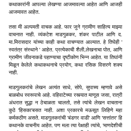
कथाकारांनी आपल्या लेखण्या आजमावल्या आहेत आणि आजही
आजमावत आहेत.
तसा मी अल्पमती वाचक आहे. फार जुने ग्रामीण साहित्य माझ्या
वाचनात नाही. व्यंकटेश माडगुळकर, शंकर पाटील आणि द.
मा.मिरासदार यांच्या काही कथा वाचण्यात आल्यात. हे तिघेही '
स्वतंत्र संस्थाने ' आहेत. प्रत्येकाची शैली,लेखनाचा पोत, आणि
ग्रामीण जीवनाकडे पहाण्याचा दृष्टीकोण भिन्न आहेत. या तिघांनी
मिळून केलेले कथाकथनाचे प्रयोग, कथा रसिक विसरणे शक्य
नाही.
माडगुलकरांचे लेखन अत्यंत साधे, सोपे, सुपाच्य म्हणावे असे
बाळबोध स्वरूपाचे आहे. वहिवाटेच्या रस्त्यात माणूस जसा, रात्री
अंधरात सुद्धा न ठेचाळता चालतो, तसे त्यांचे लेखन वाचताना
कुठे 'हिसका'बसत नाही. अशा प्रकारचे मऊसूत लिहिणे महा
कर्मकठीण असते. माडगुलकरांची 'बंडगर वाडी' आणि 'सत्तांतर' हि
कथानके वाचनीय आहेत. पण मला त्या पेक्षाही त्यांचे, 'माणदेशीची