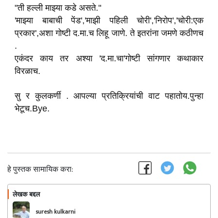
"ती हल्ली माझ्या कडे असते."
'माझ्या बाबाची पेंड','माझी पहिली चोरी','निरोप','चोरी:एक
प्रकार',अशा गोष्टी द.मा.च लिहू जाणे. ते इतरांना जमणे कठीणच
.
एकंदर काय तर अश्या 'द.मा.चा'गोष्टी सांगणार कथाकार
विरळाच.
सु र कुलकर्णी . आपल्या प्रतिक्रियांची वाट पहातोय.पुन्हा
भेटूच.Bye.
हे पुस्तक सामायिक करा:
लेखक बद्दल
फॉलो करा
suresh kulkarni