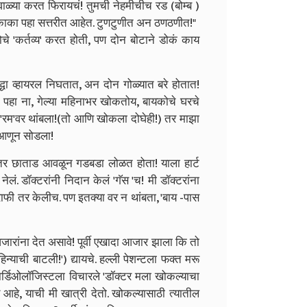
ाळ्या करत फिरायचं! तुमची नेहमीचीच रड (बोम्ब )
ाळीकाका पहा सत्तरीत आहेत. टुणटुणीत अन ठणठणीत!"
े 'कर्तव्य' करत होती, पण दोन बोटाने डोकं काय
ा व्हायरल निघतात, अन दोन गोळ्यात बरे होतात!
पहा ना, गेल्या महिनाभर खोकतोय, बायकोचे घरचे
'रम'वर थांबला!(तो आणि खोकला दोघेही!) तर माझा
 आणून सोडला!
तर छाताड आवळून गडबडा लोळत होता! याला हार्ट
ं. डॉक्टरांनी निदान केलं 'गॅस 'च! मी डॉक्टरांना
राफी तर केलीच. पण इतक्या वर न थांबता, 'बाय -पास
रांना देत असावे! पूर्वी एखादा आजार झाला कि तो
याची बाटली!') द्यायचे. हल्ली पेशन्टला फक्त मरू
ार्डिओलॉजिस्टला विचारले 'डॉक्टर मला खोकल्याचा
ये आहे, याची मी खात्री देतो. खोकल्यासाठी त्यातील