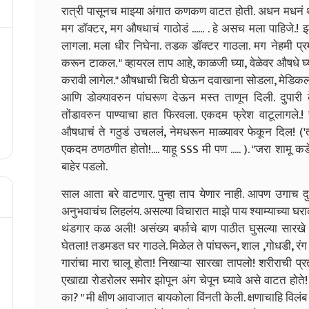
रात्री पासूनच माझ्या अंगात कणकण वाटत होती. अधन मधनं 
मग डॉक्टर, मग औषधाचं गाठोडं ...... . हे असच मला पाहिजे.! 
लागला. मला धीर निघेना. तडक डॉक्टर गाठला. मग नेहमी प्रमा
करून टाकल.
" व्हायरल ताप आहे, काळजी घ्या, वेळेवर औषधे 
करावी लागेल."
औषधाची चिठी घेऊन दवाखाना सोडला, मेडिकल मध
आणि डोक्यावरुन पांघरूण देऊन मस्त ताणून दिली. दुपारी
तोंडावरुन पाण्याचा हात फिरवला. एकदम फ्रेश वाटूलागले
औषधाचं ते गठुडं उचललं, नेमधरून माळ्यावर फेकून दिल! ('
एकदम ठणठणीत होतो!.... याहू SSS मी पण ..... ). "जरा शामू 
बाहेर पडलो.
साल आता बरे वाटणार. पुन्हा ताप येणार नाही. आपण उगाच दु
अनुभवाचंच लिहलंय. असल्या विचारात माझे पाय श्याम्याच्या
थंडगार कळ अली! असंख्य बर्फाचे बाण पाठीत घुसल्या सारखे वाट
घेतला! तडमडत घर गाठले. मिळेल ते पांघरून, शाल ,गोधडी, रंग
गारांचा मारा चालू होता! निखाऱ्या सारखा तापलो! शरीराची प्
एखाद्या रोडरोलर समोर झोपून अंग चेपून घ्यावे असे वाटत होते
का? " मी क्षीण आवाजात बायकोला विंनती केली. क्षणाचाहि विलं