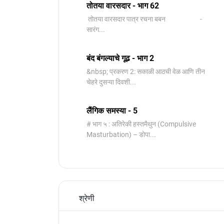
तोतया वारसदार - भाग 62
तोतया वारसदार पात्र रचना बबन -
सारंग...
बंद बंगल्याचे गूढ - भाग 2
&nbsp; प्रकरण 2: सकाळी आठची वेळ आणि तीन
चेहरे दुसऱ्या दिवशी...
लैंगिक समस्या - 5
# भाग ५ : अतिरेकी हस्तमैथुन (Compulsive
Masturbation) – डोपा...
श्रेणी