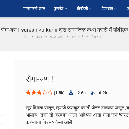
﻿मातृभारती बद्दल
पुस्तके 
व्हिडियो 
पेपरबॅक 
ज
रोगा-यण ! suresh kulkarni द्वारा सामाजिक कथा मराठी में पीडीएफ
होम
कथा
मराठी कथा
रोगा-यण !
रोगा-यण !
रोगा-यण !
(1.5k)
2.6k
6.2k
खूप दिवसा पासून, म्हणजे फेसबुक वर ती पोस्ट वाचल्या पासून, या
आलाच! तसा तो बरेचदा आला आहे.पण आता मला 'त्या 'पोस्ट'
करण्याचा निश्चय केला आहे!