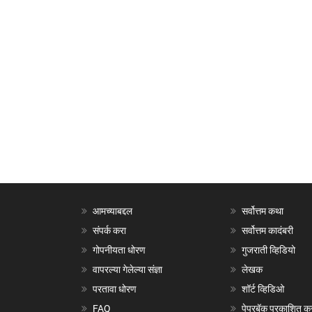
आमच्याबद्दल
सर्वोत्तम कथा
संपर्क करा
सर्वोत्तम कादंबरी
गोपनीयता धोरण
गुजराती व्हिडियो
वापरल्या गेलेल्या संज्ञा
लेखक
परतावा धोरण
शॉर्ट व्हिडिओ
FAQ
पेपरबॅक प्रकाशित क