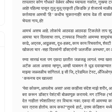
तापलतर कोण गोंधळ? वेळेवर औषध घ्यायला नकोत, नुस्त्या टव
आहे! पहिल्या पासून तुलु मुलू प्रकृती (किडकि )! शेजारचे म
कर्तव्यास आमची 'हि ' कधीच चुकतनाही! बराच वेळ ती बायकोच
चेपला नाय, हो!
आमचं असच आहे. लोकांचे आठवडा आठवडा टिकलेले ताप सुद्ध
आमचा चार दिवसाचा ताप, टायफाड निघतो! आमच्या शामूचंच 
काढे, अद्रक, आढूळसा, दूध-हळद, काय काय रिचवतोय, शेवटी 
खोकला चार -सहा दिवसांनी डॉक्टरांनी 'अलर्जीक अस्थमा', वर
रम्या सारखं मला पण एकदा छातीत जळजळु लागलं. रम्या खर
अटॅक आला असावा म्हणून, आम्ही घाबरून ते धूड दवाखान्यात नेल
माझ्या जळ्जळीच सांगितलं. इ सी जि, ट्रेडमिल टेस्ट, अँजिओग्
' करूनच दम खाल्ला!
'येवा कोकण, आपलोच असा!' असा काहीसा संदेश माझे शरीर, आजा
बरा करून डॉक्टर पेशंटची बोळवणूक करायचे. मग टॉनिक ('महिन्
देत नाहीत! स्पेशालिस्ट तर विचारू नका. एकदा मी आमच्या क
फार त्रास होतोय. काय करू?'
'तुमचे हार्ट, उत्तम कंडिशन मध्