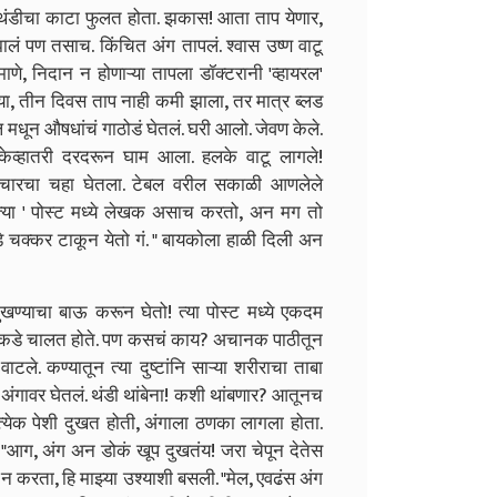
थंडीचा काटा फुलत होता. झकास! आता ताप येणार,
झालं पण तसाच. किंचित अंग तापलं. श्वास उष्ण वाटू
णे, निदान न होणाऱ्या तापला डॉक्टरानी 'व्हायरल'
घ्या, तीन दिवस ताप नाही कमी झाला, तर मात्र ब्लड
ून औषधांचं गाठोडं घेतलं. घरी आलो. जेवण केले.
 केव्हातरी दरदरून घाम आला. हलके वाटू लागले!
.! चारचा चहा घेतला. टेबल वरील सकाळी आणलेले
त्या ' पोस्ट मध्ये लेखक असाच करतो, अन मग तो
कडे चक्कर टाकून येतो गं. " बायकोला हाळी दिली अन
खण्याचा बाऊ करून घेतो! त्या पोस्ट मध्ये एकदम
 घराकडे चालत होते. पण कसचं काय? अचानक पाठीतून
ले. कण्यातून त्या दुष्टांनि साऱ्या शरीराचा ताबा
 अंगावर घेतलं. थंडी थांबेना! कशी थांबणार? आतूनच
रत्येक पेशी दुखत होती, अंगाला ठणका लागला होता.
!
"आग, अंग अन डोकं खूप दुखतंय! जरा चेपून देतेस
ब न करता, हि माझ्या उश्याशी बसली.
"मेल, एवढंस अंग