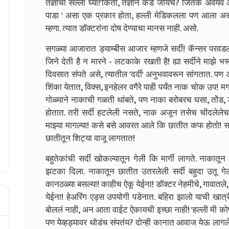
तज्ञांचा सल्ला घ्या!'
किती, तज्ञान कडे जायचे? जितके अवयव आ
पाडा ' असा एक प्रकार होता, हल्ली मेडिकलला पण आला असावा!
म्हणा. त्यात डॉक्टरांना दोष देण्याचा मानस नाही. असो.
सगळ्या आजारात ड्याम्बीस आजार म्हणजे सर्दी! कॅन्सर परवड
जिने देती है न मारने - लटकाके रखती है! ह्या सर्दीने माझे 
दिवसात संपते असे, त्यातील 'दर्दी' अनुभवावरून सांगतात. प
शिंका येतात, विक्स, इनहेलर वगैरे पाही पर्यंत नाक चोक उप! मग 
गोळ्याने नाकाची गळती थांबते, पण नाका बरोबरच घसा, तोंड,
होतात. तरी सर्दी हटलेली नसते, नाक अजून तसेच चोंदलेलेच !
माझ्या मागल्या! कसे बसे आवरत आले कि छातीत कफ होतो! 
छातीतून शिट्या वाजू लागतात!
बहुतेकांची सर्दी खोकल्यातून गेली कि मार्गी लागते. नाकातू
झटका दिला. नाकातून छातीत उतरलेली सर्दी बहुदा उतू गे
कानठळ्या बसल्या! काहीच ऐकू येईना! डॉक्टर नेहमीचे, गावातले,
येईना! हेअरिंग एड्स उपयोगी पडेनात. बहिरा झालो याची खात
बोललं नाही, अन आता वाईट ऐकायची इच्छा नाही! 'हल्ली मी कोण
पण येव्हड्यावर थोडंच संपतंय? दोन्ही कानात आवाज येऊ लागले.