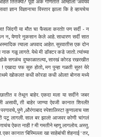
हेत तितक्या? पूर्वी अंक गणितात आम्हाला 'अवयव
 ज्ञान विज्ञानाचा विस्तार झाला कि हे व्हायचेच
ला! जिंदगी या मौत चा फैसला करतो! पण सर्दी - न
भरून न, येणारे नुकसान केले आहे. साधारण सर्दी सात
ण अस्मादिक त्याला अपवाद आहेत. सुरवातीस एक दोन
नाक गळू लागते. येथे मी डॉक्टर कडे जातो. त्यांच्या
 डोळे सगळंच दुष्काळातल्या, सारखं कोरड रखरखीत
 एखादा पफ सुरु होतो, मग पुन्हा गळती सुरु! येरे
साथमे खोकला! कधी कोरडा कधी ओला! बोनस मध्ये
न छातीत व तेथून बाहेर. एकदा मला या सर्दीने जबर
ली असावी, ती बाहेर जाण्या ऐवजी कानात शिरली!
 परगावचे, पुणे ,औरंगाबाद स्पेशालिस्ट! कुणालाच यश
्री पटू लागली. साल बर झालं! आजवर कोणी चांगलं
ाचंच ऐकत नाही !' मी गमतीने म्हणू लागलोय. अस्तु.
 एका कानात 'बिस्मिल्ला खा साहेबांची शेहनाई ' तर,