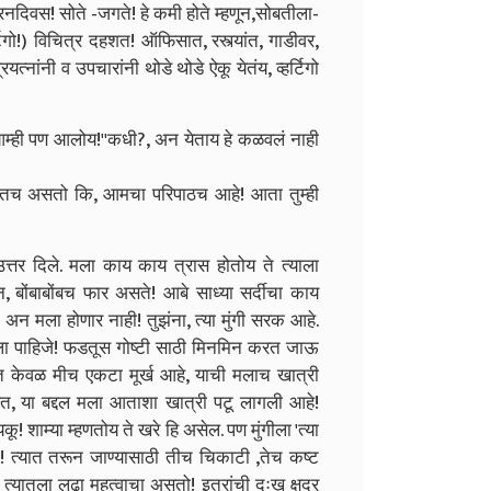
रनदिवस! सोते -जगते! हे कमी होते म्हणून,सोबतीला-
िगो!) विचित्र दहशत! ऑफिसात, रस्त्यांत, गाडीवर,
्नांनी व उपचारांनी थोडे थोडे ऐकू येतंय, व्हर्टिगो
आम्ही पण आलोय!'
'कधी?, अन येताय हे कळवलं नाही
 येतच असतो कि, आमचा परिपाठच आहे! आता तुम्ही
उत्तर दिले. मला काय काय त्रास होतोय ते त्याला
ीन, बोंबाबोंबच फार असते! आबे साध्या सर्दीचा काय
ल अन मला होणार नाही! तुझंना, त्या मुंगी सरक आहे.
यायला पाहिजे! फडतूस गोष्टी साठी मिनमिन करत जाऊ
 केवळ मीच एकटा मूर्ख आहे, याची मलाच खात्री
हेत, या बद्दल मला आताशा खात्री पटू लागली आहे!
ू! शाम्या म्हणतोय ते खरे हि असेल. पण मुंगीला 'त्या
गतो! त्यात तरून जाण्यासाठी तीच चिकाटी ,तेच कष्ट
र त्यातला लढा महत्वाचा असतो! इतरांची दुःख क्षुद्र