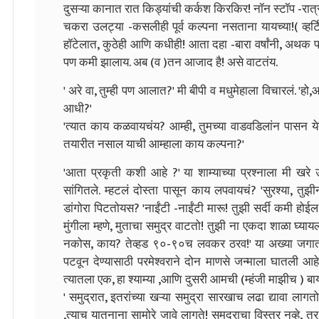
दुसऱ्या कानात रात किड्यांची कर्कश किरकिर! नॉन स्टॉप -रात्
चकरा उलट्या -कसलीही पूर्व कल्पना नसताना यायच्या!( व्हर्ट
हॉटेलात, कुठेही आणि कधीही! आता दहा -बारा वर्षांनी, अथक प्रयत
पण कमी झालाय. अब (व )तन आजाद है! असे वाटतंय.
' अरे वा, तुम्ही पण आलात?' मी बीपी व मधुमेहाला विचारलं.
'हो,
आधी?'
'त्यात काय कळवायचंय? आम्ही, तुमच्या वाडवडिलांन पासन
तयारीत नसाल याची आम्हाला काय कल्पना?'
'आता प्रकृती कशी आहे ?' या शाम्याच्या प्रश्नाला मी खरे 
सांगितले. म्हटलं दोस्ता पासून काय लपवायचं?
'सुरश्या, तुझ
डांगोरा पिटतोयस? 'नाईंटी -नाईंटी मारू! तुझी सर्दी कमी होई
मुंगीला म्हणे, मुताचा समुद्र वाटतो! तुझी ना एकदा शाळा घ्
नकोस, काय? तेव्हड ९०-९०च लवकर ठरव!'
या अख्या जगात
पटवून देण्यासाठी परमेश्वराने दोन माणसे जन्माला घातली आ
त्यातला एक, हा श्याम्या ,आणि दुसरी आमची (म्हंजी माझीच ) बायक
' समुद्रात, इतरांच्या खऱ्या समुद्रा सारखाच लढा द्यावा ला
,त्याच यातनाना सामोरे जावे लागते! समुद्राचा विस्तर नव्हे, त