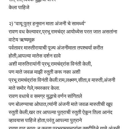
केला पाहिजे
२) "वायू पुत्र हनुमान माता अंजनी चे सामर्थ्य"
रावण वध केल्यावर,प्रभू रामचंद्र आयोध्येस परत जात असतांना
वाटेय ऋष्यमूक
पर्वतावर मारुतीरायाची पूज्य अंजनीमाता तपश्चर्या करीत
होती,आपल्या मातेस दर्शन द्यावे
अशी मारुतिरायांनी प्रभू रामचंद्रांस विनंती केली,
पण माते जवळ माझी स्तुती करू नका अशी
प्रभू रामचंद्रांस विनंती केली.राम,लक्ष्मण,सीता,व मारुती,अंजनी
माते समोर गेले,नमस्कार केला.
रावण वधाचे व समग्र युद्धाचे वर्णन सांगितले
पण बोलण्याचा ओघात,त्यांनी अंजनी माते जवळ मारुतीची खूप
स्तुती केली,खर तर आपल्या पुत्राची स्तुती ऐकून तिला आनंद
व्हावयास पाहिजे होता,परंतु आपल्या पुत्राने
रावण वाढ स्वतः न करता प्रभुरामचन्द्रांना कष्टीविले याचे अंजनी