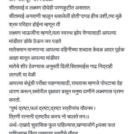
सीतामाई व लक्ष्मण दोघेही परणकुटीत असतात.
सीतामाई अनवाणी चालून थकलेली होती"दगड हीच उशी,त्या मुळे
श्रम परिहार होईना म्हणून ती
लक्ष्मण भाऊजींना म्हणते,मला स्वस्थ झोप येण्यासाठी आपल्या
मांडीवर डोके ठेऊन जर पडते
मातेसमान मानणाऱ्या आपल्या वहिनीच्या शब्दास केवळ आदर पूर्वक
आज्ञा मानून आपल्या मांडीवर
मातेचे शीर ठेवण्यास अनुमती दिली.सितामाईस गाढ निद्राही
लागली. या वेळी
आपल्या बंधूंची परीक्षा पाहण्यासाठी, राघवाचा म्हणजे पोपटाचा देह
धारण करून,समोरील वृक्षावर बसून मनुष्य वाणीने लक्ष्मणास प्रश्न
करतो.
"पुष्पं द्रष्टा,फलं द्रष्टा,द्रष्टा स्त्रीनांच यौवनम ।
त्रिणी रत्नानी द्रष्टवैव कस्य नो चालते मन:।।
अर्थ:-एखादे सुवासिक फुल पाहिल्यास,खण्याजोगे pपक्व फल
पाहिल्यास किंवा एखादया स्त्रीचे यौवन