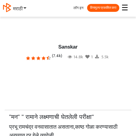
☰
लॉग इन
मराठी
विनामूल्य प्रकाशित करा
Sanskar
(7.4k)
14.8k
1
5.5k
"मन" " रामाने लक्ष्मणाची घेतलेली परीक्षा"
प्रभू रामचंद्र वनवासातात असताना,काष्ठ गोळा करण्यासाठी
अरण्यात दूर गेले त्यावेळी