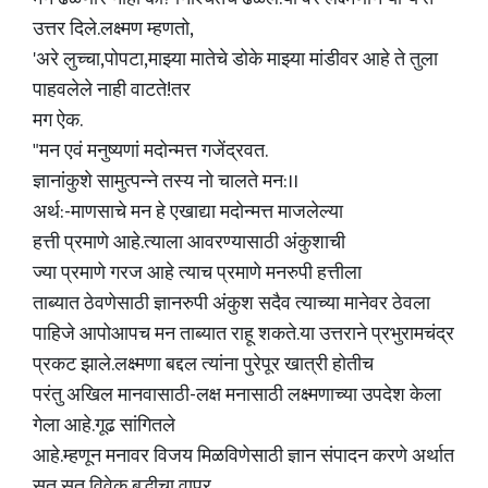
उत्तर दिले.लक्ष्मण म्हणतो,
'अरे लुच्चा,पोपटा,माझ्या मातेचे डोके माझ्या मांडीवर आहे ते तुला
पाहवलेले नाही वाटते!तर
मग ऐक.
"मन एवं मनुष्यणां मदोन्मत्त गजेंद्रवत.
ज्ञानांकुशे सामुत्पन्ने तस्य नो चालते मन:।।
अर्थ:-माणसाचे मन हे एखाद्या मदोन्मत्त माजलेल्या
हत्ती प्रमाणे आहे.त्याला आवरण्यासाठी अंकुशाची
ज्या प्रमाणे गरज आहे त्याच प्रमाणे मनरुपी हत्तीला
ताब्यात ठेवणेसाठी ज्ञानरुपी अंकुश सदैव त्याच्या मानेवर ठेवला
पाहिजे आपोआपच मन ताब्यात राहू शकते.या उत्तराने प्रभुरामचंद्र
प्रकट झाले.लक्ष्मणा बद्दल त्यांना पुरेपूर खात्री होतीच
परंतु अखिल मानवासाठी-लक्ष मनासाठी लक्ष्मणाच्या उपदेश केला
गेला आहे.गूढ सांगितले
आहे.म्हणून मनावर विजय मिळविणेसाठी ज्ञान संपादन करणे अर्थात
सत् सत् विवेक बुद्धीचा वापर