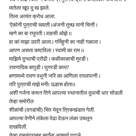
मातेला खूप दुःख झाले.
तिला अत्यंत क्रोध आला.
'ऐकोनी पुत्राची ख्याती ।अंजनी तुच्छ मानी चित्ती ।
म्हणे का बा रघुपती । वाहसी ओझे ।।
हा कां माझा उदरी आला.। गर्भिहुनी का नाही गळाला ।
आपण असता कष्टविला । स्वामी का राम ।।
माझिये दुग्धाची प्रौढी । कळीकाळाची मुरडी ।
रावणादिक बापुडी । घुगरडी काय?
क्षणामध्ये रावण वधुनी जरि का आणिला राघवपत्नी ।
तरि पुत्राची माझे मनी। उल्हास होता।।
अशी गर्जना करून तिने आपल्या स्थानातील दुधाची धार सोडली
तेव्हा समोरील
शीळांची (दगडांची) भिंत भेदून त्रिकखंडात गेली.
आपल्या वेणीने लंकेला वेढा देऊन लंका उचलून
दाखविली.
तेव्हा रामचंद्रासह सर्वांना आश्चर्य वाटले.