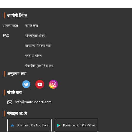
उपयोगी लिंक्स
आमच्याबद्दल
संपर्क करा
FAQ
गोपनीयता धोरण
वापरल्या गेलेल्या संज्ञा
परतावा धोरण 
पेपरबॅक प्रकाशित करा
अनुसरण करा
संपर्क करा
info@matrubharti.com
मोबाइल अॅप
Download On App Store
Download On Play Store