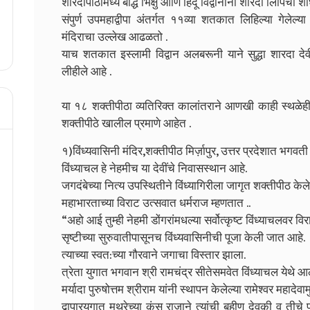
शारदापीठामध्ये बौद्ध भिक्षु आणि हिंदू विद्वानांनी शारदा लिपिचा 
संपुर्ण उपमहाद्वीपा अंतर्गत ११व्या शतकात लिहिल्या गेलेल्या
मंदिराचा उल्लेख आढळतो .
याच शतकात इस्लामी विद्वान अलबरूनी याने सुद्धा शारदा देव
लीहीले आहे .
या १८ शक्तीपीठा व्यतिरिक्त कालांतराने आणखी काही स्थळेही
शक्तीपीठे खालील प्रमाणे आहेत .
१)विंध्यवासिनी मंदिर,शक्तीपीठ मिर्ज़ापुर,
उत्तर प्रदेशात भगवती 
विंध्याचल हे नेहमीच या देवींचे निवासस्थान आहे.
जगदंबेच्या नित्य उपस्थितीने विंध्यागिरीला जागृत शक्तीपीठ केल
महाभारताच्या विराट उत्सवात धर्मराज म्हणतात ..
“अहो आई तुम्ही नेहमी डोंगरांमधल्या सर्वोत्कृष्ट विंध्याचलवर 
सृष्टीच्या सुरुवातीपासूनच विंध्यवासिनीची पूजा केली जात आहे.
त्याच्या स्वत:च्या गौरवाने जगाचा विस्तार झाला.
त्रेता युगात भगवान श्री रामचंद्र सीतेसमवेत विंध्याचल येथे आल
मर्यादा पुरुषोत्तम श्रीराम यांनी स्थापन केलेल्या रामेश्वर महादेवा
द्वापारयुगात मथुरेच्या कंस राजाने त्यांची बहीण देवकी व तीचे 