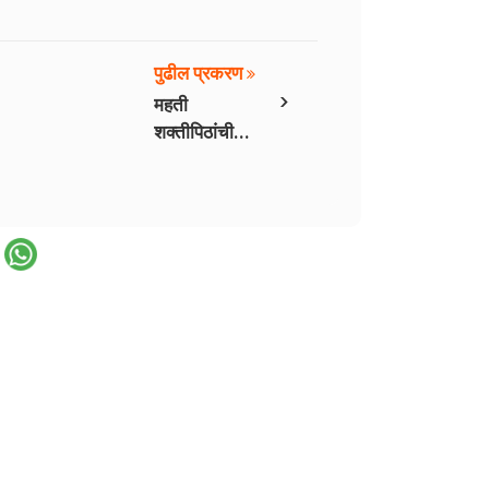
पुढील प्रकरण
›
महती
शक्तीपिठांची
भाग १४