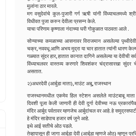
मुलांना ठार मारले.
मग वसुदेवांचे कुल-पुजारी गर्ग ऋषी यांनी विंध्याचलमध्ये श्
विधीवत पुजा करुन देवीला प्रसन्न केले.
याचा परिणाम कृष्णाला नंदाच्या घरी गोकुळात पाठवता आले .
सोन्याच्या कमळाच्या आसनावर विराजमान असलेल्या पृथ्वीदेव
चक्र, नववधू आणि अभय मुद्रा या चार हातात त्यांनी धारण केल्
गळ्यात सुंदर हार, हातात कानात दागिने असलेल्या या देवीची सर्
विंध्याचलवर वास्तव्य करणारे शिवशंकर चंद्रासारखा सुंदर च
असतात.
२)अधरदेवी (आर्बुडा माता), माउंट अबू, राजस्थान
राजस्थानमधील एकमेव हिल स्टेशन असलेले माउंटबाबू माता आ
दिवशी पूजा केली जाणारी ही देवी दुर्गा देवीच्या नऊ प्रकारांपै
मंदिर आर्बुद पर्वतावर म्हणजेच आर्बुदांचल वर आहे.
हे समुद्रसपाट
हे मंदिर साडेपाच हजार वर्ष जुने आहे.
इथे आई सतीचे ओठ पडले.
तेव्हापासून ही जागा आर्बुडा देवी (आर्बुडा म्हणजे ओठ) म्हणून प्रस