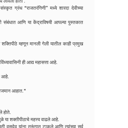
शोध लावला होता .
 संस्कृत ग्रंथ “राजतरंगिणी” मध्ये शारदा देवीच्या
ी संबंधात आणि या केंद्राविषयी आपल्या पुस्तकात
 शक्तिपीठे म्हणून मानली गेली यातील काही प्रमुख
विंध्यावासिनी ही आद्य महासत्ता आहे.
े आहे.
विराजमान आहात. “
े होते.
मुळे या शक्तीपीठाचे महत्त्व वाढले आहे.
पती वसुदेव यांना तुरूंगात टाकले आणि त्यांच्या सर्व