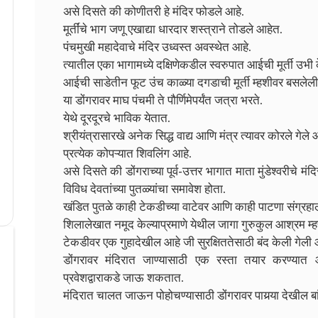
असे दिसते की कोणीतरी हे मंदिर फोडले आहे.
मूर्तींचे भाग जणू एखाद्या धारदार शस्त्राने तोडले आहेत.
पंचमुखी महादेवाचे मंदिर उध्वस्त अवस्थेत आहे.
त्यातील एका भागामध्ये दक्षिणेकडील स्वरुपात आईची मूर्ती उभी 
आईची साडेतीन फूट उंच काळ्या दगडाची मूर्ती म्हशीवर बसलेली
या डोंगरावर माघ पंचमी ते पौर्णिमेपर्यंत जत्रा भरते.
येथे दूरदूरचे भाविक येतात.
श्रीयंत्रासारखे अनेक सिद्ध वाद्य आणि मंत्र त्यावर कोरले गेले 
प्रत्येक कोपऱ्यात शिवलिंग आहे.
असे दिसते की डोंगराच्या पूर्व-उत्तर भागात माता मुंडेश्वरीचे म
विविध देवतांच्या पुतळ्यांचा समावेश होता.
खंडित पुतळे काही टेकडीच्या वाटेवर आणि काही पाटणा संग्रहा
शिलालेखात नमूद केल्याप्रमाणे येथील जागा गुरुकुल आश्रम म्
टेकडीवर एक गुहादेखील आहे जी सुरक्षिततेसाठी बंद केली गेली 
डोंगरावर मंदिरात जाण्यासाठी एक रस्ता तयार करण्यात आ
प्रवेशद्वाराकडे जाऊ शकतात.
मंदिरात चालत जाऊन पोहोचण्यासाठी डोंगरावर पायर्‍या देखील बा