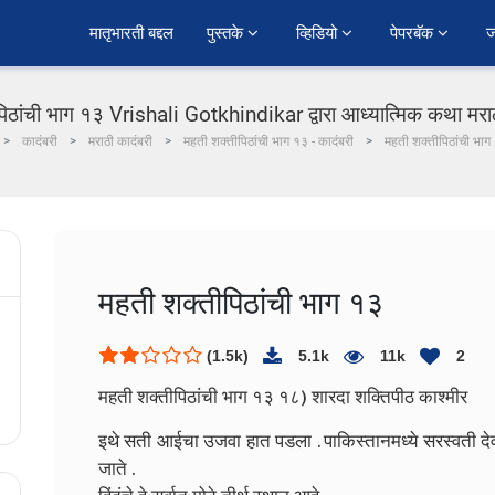
﻿मातृभारती बद्दल
पुस्तके 
व्हिडियो 
पेपरबॅक 
ज
िठांची भाग १३ Vrishali Gotkhindikar द्वारा आध्यात्मिक कथा मराठ
कादंबरी
मराठी कादंबरी
महती शक्तीपिठांची भाग १३ - कादंबरी
महती शक्तीपिठांची भाग
महती शक्तीपिठांची भाग १३
(1.5k)
5.1k
11k
2
महती शक्तीपिठांची भाग १३
१८) शारदा शक्तिपीठ काश्मीर
इथे सती आईचा उजवा हात पडला .
पाकिस्तानमध्ये सरस्वती द
जाते .