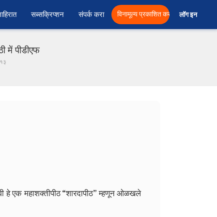
ाहिरात
सब्सक्रिप्शन
संपर्क करा
विनामूल्य प्रकाशित करा
लॉग इन  
ी में पीडीएफ
 १३
ेवी हे एक महाशक्तीपीठ “शारदापीठ” म्हणून ओळखले