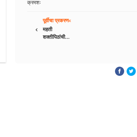
क्रमशः
पूर्वीचा प्रकरण
‹
महती
शक्तीपिठांची
भाग १२