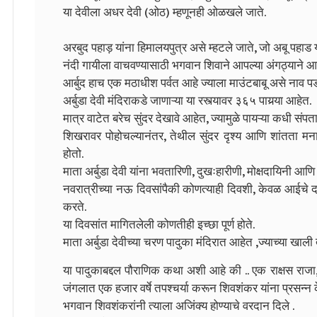
या देवीला अधर देवी (ओठ) म्हणूनही ओळखले जाते.
अरबुद पहाड़ यांना हिमालयपुत्र असे म्हटले जाते, जो अबू पहाड य
नंदी गायीला वाचवण्यासाठी भगवान शिवाने आपल्या अंगठ्याने आर्ब
आर्बुद हाच एक मठाधीश पर्वत आहे ज्याला माउंटबाबू असे नाव प
अर्बुडा देवी मंदिराकडे जाणाऱ्या या रस्त्यावर ३६५ पायर्‍या आहेत.
मात्र वाटेत बरेच सुंदर देखावे आहेत, ज्यामुळे पायऱ्या कधी संप
शिखरावर पोहोचल्यानंतर, तेथील सुंदर दृश्य आणि शांतता म
होतो.
माता अर्बुडा देवी यांना भवतारिणी, दुखःहारीणी, मोक्षदायिनी आण
नवरात्रीच्या नऊ दिवसांपैकी कोणत्याही दिवशी, केवळ आईचे दर्शन
करते.
या दिवसांत मागितलेली कोणतीही इच्छा पूर्ण होते.
माता अर्बुडा देवीच्या चरण पादुका मंदिरात आहेत ,ज्याच्या खाली
या पादुकाबद्दल पौराणिक कथा अशी आहे की ..
एक राक्षस राजा
जंगलात एक हजार वर्षे तपश्चर्या करून शिवशंकर यांना प्रसन्न क
भगवान शिवशंकरांनी त्याला अजिंक्य होण्याचे वरदान दिले .