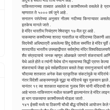
हिंदूंचे हे सर्वात मोठे तीर्थ स्थान आहे .
पाकिस्तानच्या ताब्यात असलेले व काश्मीरमध्ये वसलेले हे प्र
म्हणतात ते ५००० वर्ष जुने आहे .
सनातन परंपरेच्या अनुसार नीलम नदीच्या किनाऱ्यावर असलेल्य
इतकेच मानले जाते .
हे मंदिर भारतीय नियंत्रण रेषेपासून १७ मैल दूर आहे .
पाकव्याप्त कश्मीरच्या शारदा गावातील या मंदिराच्या ठिकाणी 
विदयेची अधिष्ठात्री असलेल्या हिंदू देवीला समर्पित हे मंदिर पूर्व
शारदापीठ भारतीय उपमहाद्वीपात सर्वश्रेष्ठ मंदिर विश्वविद्यालयाप
शैव संप्रदायाचे जनक म्हणून ओळखले जाणारे शंकराचार्य आणि वैष
येथे आले होते व त्यांनी येथेच दोन महत्वाच्या सिद्धी प्राप्त केल्या 
शंकराचार्य जेव्हा इथे सर्वज्ञपीठावर बसले तेव्हा रामानुजाचार्य यांनी
चौदाव्या शतकात अनेक वेळा प्राकृतिक संकटांमुळे या मंदिरांचे
नंतर विदेशी आक्रमणामुळे सुद्धा या मंदिराचे खुप नुकसान झाले .
यानंतर १९ व्या शतकात महाराजा गुलाब सिंग यांनी मंदिराची श
आहे भारत-पाकिस्तान मधील फाळणी झाल्यानंतर हे मंदिर लाइन 
हा भाग पाकव्याप्त काश्मीरमध्ये मोडला जातो .
१४१ ईसवी मध्ये या ठिकाणी चौथी बौद्ध परिषदेचे आयोजन केले गे