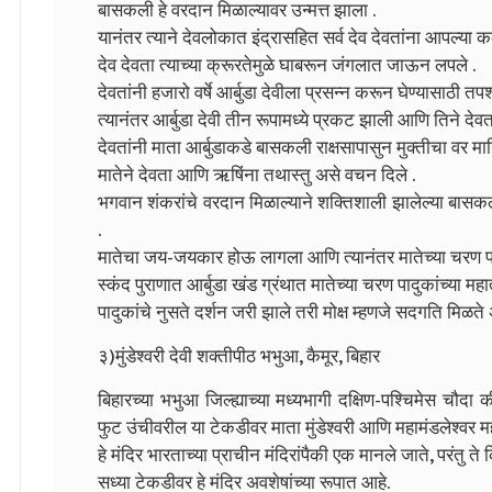
बासकली हे वरदान मिळाल्यावर उन्मत्त झाला .
यानंतर त्याने देवलोकात इंद्रासहित सर्व देव देवतांना आपल्या क
देव देवता त्याच्या क्रूरतेमुळे घाबरून जंगलात जाऊन लपले .
देवतांनी हजारो वर्षे आर्बुडा देवीला प्रसन्न करून घेण्यासाठी तपश्
त्यानंतर आर्बुडा देवी तीन रूपामध्ये प्रकट झाली आणि तिने देवत
देवतांनी माता आर्बुडाकडे बासकली राक्षसापासुन मुक्तीचा वर मा
मातेने देवता आणि ऋषिंना तथास्तु असे वचन दिले .
भगवान शंकरांचे वरदान मिळाल्याने शक्तिशाली झालेल्या बासकल
.
मातेचा जय-जयकार होऊ लागला आणि त्यानंतर मातेच्या चरण पा
स्कंद पुराणात आर्बुडा खंड ग्रंथात मातेच्या चरण पादुकांच्या महात्
पादुकांचे नुसते दर्शन जरी झाले तरी मोक्ष म्हणजे सदगति मिळते
३)मुंडेश्वरी देवी शक्तीपीठ भभुआ, कैमूर, बिहार
बिहारच्या भभुआ जिल्ह्याच्या मध्यभागी दक्षिण-पश्चिमेस चौदा
फुट उंचीवरील या टेकडीवर माता मुंडेश्वरी आणि महामंडलेश्वर महा
हे मंदिर भारताच्या प्राचीन मंदिरांपैकी एक मानले जाते, परंतु ते
सध्या टेकडीवर हे मंदिर अवशेषांच्या रूपात आहे.