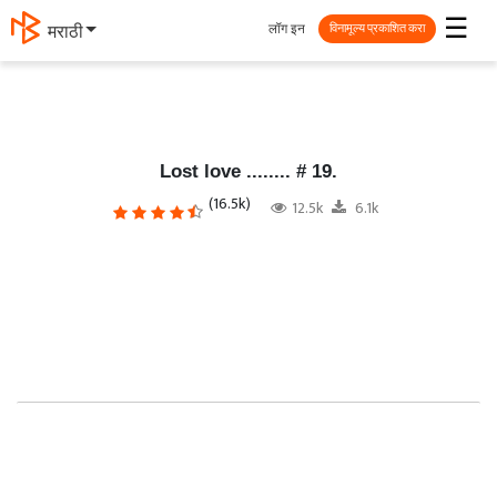
☰
लॉग इन
தமிழ்
विनामूल्य प्रकाशित करा
Lost love ........ # 19.
(16.5k)
12.5k
6.1k