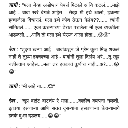
ऋषी
: "मला जेव्हा अडोप्शन पेपर्स मिळाले आणि कळलं.....माझे
आई - बाबा खरे वेगळे आहेत.....तेव्हा मी इथे आलो, इथल्या
इन्चार्जला विचारलं, मला इथे कोण ठेऊन गेलंय??...... त्यांनी
सांगितलं...... एका कचऱ्याच्या ढेरात पडलेला मी एका व्यक्तीला
आढळलो.....आणि तो मला इथे घेऊन आला होता....🥺🥺"
रेवा
: "तुझ्या खऱ्या आई - बाबांकडून जे प्रेम तुला मिळू शकलं
नाही ते तुझ्या हक्काच्या आई - बाबांनी तुला दिलंय अरे....तू खूप
नशीबवान आहेस....मला तर हक्काचं कुणीच नाही...अरे.....😭
😭"
ऋषी
: "मी आहे ना.....💞"
रेवा
: "खूप वाईट वाटतंय रे मला.......काहीच कल्पना नव्हती,
इतक्या हसणाऱ्या आणि सतत दुसऱ्यांना हसवणाऱ्या चेहाऱ्यामागे
इतकं दुःख दडलय.....😭😭"