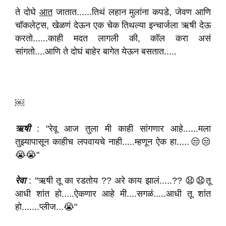
ते दोघे
आत
जातात......तिथं लहान मुलांना कपडे, जेवण आणि
चॉकलेट्स, खेळणं देऊन एक चेक तिथल्या इन्चार्जला ऋषी देऊ
करतो......काही मदत लागली की, कॉल करा असं
सांगतो....आणि ते दोघं बाहेर बागेत येऊन बसतात.....
￼
ऋषी
: "रेवू आज तुला मी काही सांगणार आहे......मला
तुझ्यापासून काहीच लपवायचे नाही.....म्हणून ऐक हा.....😒😒
😭😭"
रेवा
: "ऋषी तू का रडतोय ?? अरे काय झालं.....?? 😧😧तू
आधी शांत हो.....ऐकणार आहे मी....सगळं.....आधी तू शांत
हो.......प्लीज...😭"