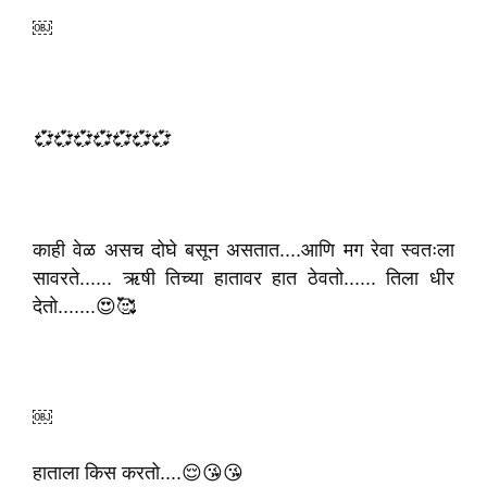
￼
💞💞💞💞💞💞💞
काही वेळ असच दोघे बसून असतात....आणि मग रेवा स्वतःला
सावरते...... ऋषी तिच्या हातावर हात ठेवतो...... तिला धीर
देतो.......😍🥰
￼
हाताला किस करतो....😌😘😘