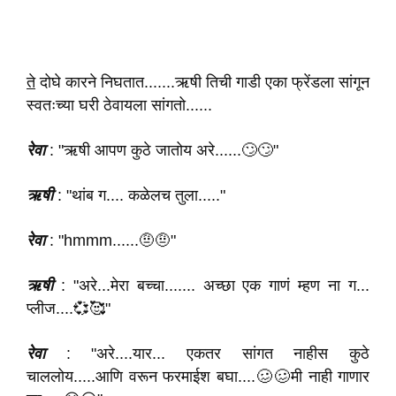
ते
दोघे कारने निघतात.......ऋषी तिची गाडी एका फ्रेंडला सांगून
स्वतःच्या घरी ठेवायला सांगतो......
रेवा
: "ऋषी आपण कुठे जातोय अरे......🙄🙄"
ऋषी
: "थांब ग.... कळेलच तुला....."
रेवा
: "hmmm......🤨🤨"
ऋषी
: "अरे...मेरा बच्चा....... अच्छा एक गाणं म्हण ना ग...
प्लीज....💞🥰"
रेवा
: "अरे....यार... एकतर सांगत नाहीस कुठे
चाललोय.....आणि वरून फरमाईश बघा....🥴🥴मी नाही गाणार