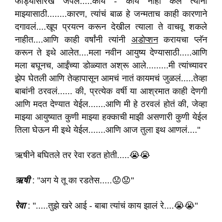
फोड्यासारखं जपलं.....काय - काय नाही केलं त्यांनी
माझ्यासाठी........कारण, त्यांचं बाळ हे जन्मताच काही कारणाने
दगावलं....खूप प्रयत्न करून देखील त्याला ते वाचवू शकले
नाहीत....आणि काही वर्षांनी त्यांनी
अडोप्शन
करायचा प्लॅन
करून ते इथे आलेत....मला नवीन आयुष्य देण्यासाठी.....आणि
मला बघूनच, आईंच्या डोळ्यात अश्रू आले.........मी त्यांच्यावर
झेप घेतली आणि तेव्हापासून आमचं नातं कायमचं जुळलं.....तेव्हा
बाबांनी ठरवलं...... की, प्रत्येक वर्षी या आश्रमात काही देणगी
आणि मदत देण्यात येईल.......आणि मी हे ठरवलं होतं की, जेव्हा
माझ्या आयुष्यात कुणी माझ्या हक्काची माझी असणारी कुणी येईल
तिला घेऊन मी इथे येईल.......आणि आज तुला इथ आणलं...."
ऋषीने बघितले तर रेवा रडत होती.....😭😭
ऋषी
: "अग ये तू का रडतेस.....😟😟"
रेवा
: ".....तुझे खरे आई - बाबा त्यांचं काय झालं रे....😭😭"