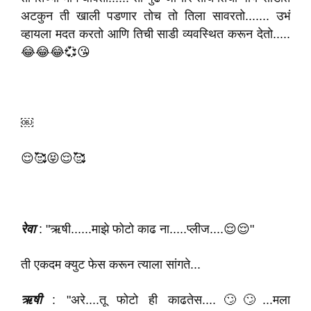
अटकुन ती खाली पडणार तोच तो तिला सावरतो....... उभं
व्हायला मदत करतो आणि तिची साडी व्यवस्थित करून देतो.....
😂😂😂💞😘
￼
😌🥰😝😌🥰
रेवा
: "ऋषी......माझे फोटो काढ ना.....प्लीज....😌😌"
ती एकदम क्युट फेस करून त्याला सांगते...
ऋषी
: "अरे....तू फोटो ही काढतेस....🙄🙄...मला