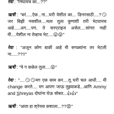
रेवा
: "निघायचं का...??"
ऋषी
: "बरं.....ऐक...ना...घरी येशील का... डिनरसाठी....?🙄
जर बिझी नसशील....मला तुला कुणाशी तरी भेटवायच
आहे.....अग....पण, ते सरप्राइज असेल....सांगत नाही
मी....येशील ना तेव्हाच भेट....😛😜"
रेवा
: "अजून कोण बाकी आहे मी सगळ्यांना तर भेटली
ना.....??!!"
ऋषी
: "ये ग कळेल तुला....😜"
रेवा
: "....🙄🙄मग एक काम कर....तू घरी चल आधी.... मी
change करते.... मग आपण जाऊ तुझ्याकडे...आणि Ammy
and
S
hreyas दोघांना घेऊ सोबत...👍👍"
ऋषी
: "आता हा श्रेयस कशाला...??😡"