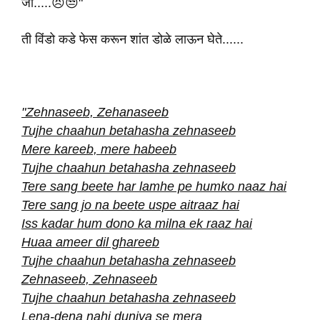
जा.....😣😒"
ती विंडो कडे फेस करून शांत डोळे लाऊन घेते......
"Zehnaseeb, Zehanaseeb
Tujhe chaahun betahasha zehnaseeb
Mere kareeb, mere habeeb
Tujhe chaahun betahasha zehnaseeb
Tere sang beete har lamhe pe humko naaz hai
Tere sang jo na beete uspe aitraaz hai
Iss kadar hum dono ka milna ek raaz hai
Huaa ameer dil ghareeb
Tujhe chaahun betahasha zehnaseeb
Zehnaseeb, Zehnaseeb
Tujhe chaahun betahasha zehnaseeb
Lena-dena nahi duniya se mera