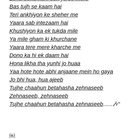
Bas tujh se kaam hai
Teri ankhiyon ke sheher me
Yaara sab intezaam hai
Khushiyon ka ek tukda mile
Ya mile gham ki khurchane
Yaara tere mere kharche me
Dono ka hi ek daam hai
Hona likha tha yunhi jo huaa
Yaa hote hote abhi anjaane mein ho gaya
Jo bhi hua, hua ajeeb
Tujhe chaahun betahasha zehnaseeb
Zehnaseeb, zehnaseeb
Tujhe chaahun betahasha zehnaseeb
......🎶"
￼