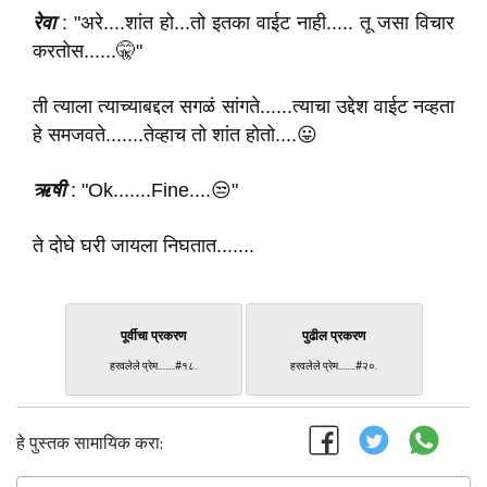
रेवा
: "अरे....शांत हो...तो इतका वाईट नाही..... तू जसा विचार
करतोस......🤫"
ती त्याला त्याच्याबद्दल सगळं सांगते......त्याचा उद्देश वाईट नव्हता
हे समजवते.......तेव्हाच तो शांत होतो....😛
ऋषी
: "Ok.......Fine....😒"
ते दोघे घरी जायला निघतात.......
पूर्वीचा प्रकरण
पुढील प्रकरण
हरवलेले प्रेम........#१८.
हरवलेले प्रेम........#२०.
हे पुस्तक सामायिक करा: