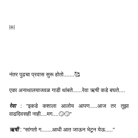
￼
नंतर पुढचा प्रवास सुरू होतो.......🥰
एका अनाथालयाजवळ गाडी थांबते......रेवा ऋषी कडे बघते....
रेवा
: "इकडे कशाला आलोय आपण.....आज तर तुझा
वाढदिवसही नाही....मग....🙄🙄"
ऋषी
: "सांगतो ग.......आधी आत जाऊन भेटून येऊ....."