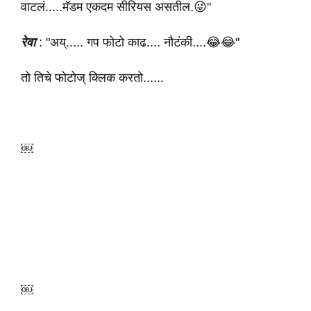
वाटलं.....मॅडम एकदम सीरियस असतील.😜"
रेवा
: "अय्..... गप फोटो काढ.... नौटंकी....😂😂"
तो तिचे फोटोज् क्लिक करतो......
￼
￼