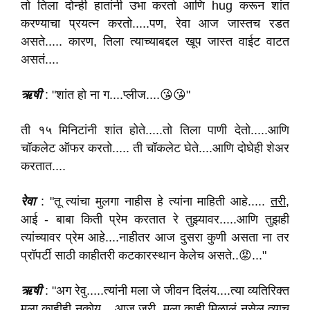
तो तिला दोन्ही हातांनी उभा करतो आणि hug करून शांत
करण्याचा प्रयत्न करतो.....पण, रेवा आज जास्तच रडत
असते..... कारण, तिला त्याच्याबद्दल खूप जास्त वाईट वाटत
असतं....
ऋषी
: "शांत हो ना ग....प्लीज....😘😘"
ती १५ मिनिटांनी शांत होते.....तो तिला पाणी देतो.....आणि
चॉकलेट ऑफर करतो..... ती चॉकलेट घेते....आणि दोघेही शेअर
करतात....
रेवा
: "तू त्यांचा मुलगा नाहीस हे त्यांना माहिती आहे.....
तरी
,
आई - बाबा किती प्रेम करतात रे तुझ्यावर.....आणि तुझही
त्यांच्यावर प्रेम आहे....नाहीतर आज दुसरा कुणी असता ना तर
प्रॉपर्टी साठी काहीतरी कटकारस्थान केलेच असते..😡..."
ऋषी
: "अग रेवु.....त्यांनी मला जे जीवन दिलंय....त्या व्यतिरिक्त
मला काहीही नकोय....आज जरी, मला काही मिळालं नसेल त्याच