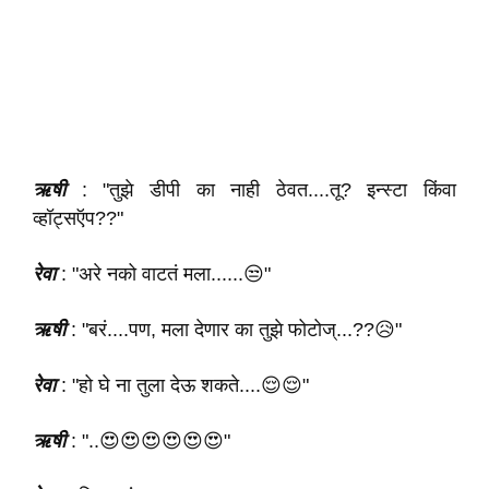
ऋषी
: "तुझे डीपी का नाही ठेवत....तू? इन्स्टा किंवा
व्हॉट्सऍप??"
रेवा
: "अरे नको वाटतं मला......😒"
ऋषी
: "बरं....पण, मला देणार का तुझे फोटोज्...??😥"
रेवा
: "हो घे ना तुला देऊ शकते....😌😌"
ऋषी
: "..😍😍😍😍😍😍"