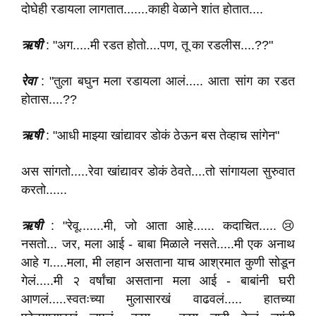
दोघेही रडायला लागतात.......काही वेळाने शांत होतात....
ऋषी
: "अग.....मी रडत होतो....पण, तू का रडलीस....??"
रेवा
: "तुला बघुन मला रडायला आलं..... आता सांग का रडत
होतास....??
ऋषी
: "आधी माझ्या खांद्यावर डोकं ठेऊन बस तेव्हाच सांगेन"
अस सांगतो.....रेवा खांद्यावर डोकं ठेवते....तो सांगायला सुरुवात
करतो......
ऋषी
: "रेवू.......मी, जो आता आहे...... कदाचित.....😢
नसतो... जर, मला आई - बाबा मिळाले नसते.....मी एक अनाथ
आहे ग.....मला, मी लहान असताना याच आश्रमात कुणी सोडून
गेलं.....मी २ वर्षांचा असताना मला आई - बाबांनी घरी
आणलं.....स्वतःच्या मुलासारखं वाढवलं..... हातच्या