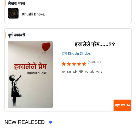
लेखक बद्दल
फॉलो करा
Khushi Dhoke..️️️
पूर्ण कादंबरी
हरवलेले प्रेम......??
द्वारा Khushi Dhoke..️️️
(508.8k)
610.4k
35
291k
एकूण भाग : 44
NEW REALESED