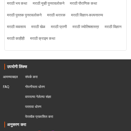
मराठी भय कथा
मराठी मूव्ही पुनरावलोकने
मराठी पौराणिक कथा
मराठी पुस्तक पुनरावलोकने
मराठी थरारक
मराठी विज्ञान-कल्पनारम्य
मराठी व्यवसाय
मराठी खेळ
मराठी प्राणी
मराठी ज्योतिषशास्त्र
मराठी विज्ञान
मराठी काहीही
मराठी क्राइम कथा
उपयोगी लिंक्स
आमच्याबद्दल
संपर्क करा
FAQ
गोपनीयता धोरण
वापरल्या गेलेल्या संज्ञा
परतावा धोरण 
पेपरबॅक प्रकाशित करा
अनुसरण करा