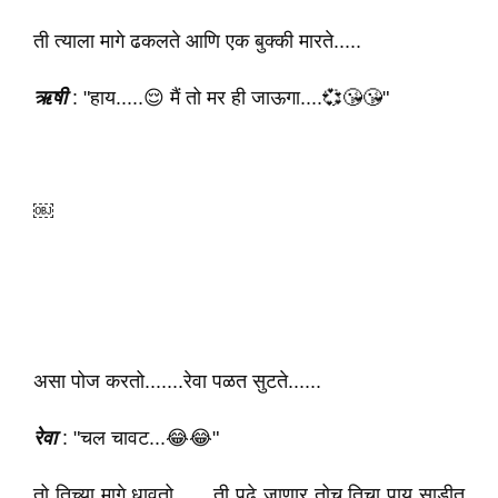
ती त्याला मागे ढकलते आणि एक बुक्की मारते.....
ऋषी
: "हाय.....😌 मैं तो मर ही जाऊगा....💞😘😘"
￼
असा पोज करतो.......रेवा पळत सुटते......
रेवा
: "चल चावट...😂😂"
तो तिच्या मागे धावतो...... ती पुढे जाणार तोच तिचा पाय साडीत