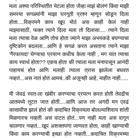
मला अश्या परिस्थितीत भेटला होता जेंव्हा माझं बोलणं किंवा माझी
समस्या सगळ्यांनी माझा घरगूती प्रश्न म्हणून सोडून दिला
होता....विक्रमने काय खूप मोठं अस काही केलं नाही
माझ्यासाठी, फक्त त्याने दिला मला तो दिलासा.... त्याने दिला
मला त्याचा वेळ आणि तोच होता ज्याने माझा अभयकडे बघण्याचा
दृष्टिकोन बदलला...आणि हे सगळं करत असताना त्याने माझा
'गैरफायदा' घेण्याचा प्रयत्न कधीच केला नाही , मग यात त्याचा
काय स्वार्थ होता?? एकच होता की त्याला मला मनापासून आनंदी
पाहायचं होत आणि मलाही त्याला त्रास झालेला बघवत
नव्हतं...अस नातं होतं आमचं..की अजूनही आहे, माहीत नाही.....
मी जेवढं स्वतःला खंबीर करण्याचा प्रयत्न करत होती तेवढीच
आतमध्ये तुटत जात होती....आणि आज तर अगदी मन एवढं
कासावीस झालं होतं की कदाचित विक्रमला बोलल्याशिवाय शांती
मिळणारच नव्हती अस वाटत होतं...पण नाही मला अस वागून
चालणार नव्हतं...खूप अशक्तपणा जाणवत होता, काही खाण्याची
किंवा काम करण्याची इच्छा होत नव्हती...कदाचित विक्रमच्या