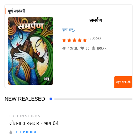
पूर्ण कादंबरी
समर्पण
द्वारा अनु...
(506.5k)
407.2k
36
199.7k
एकूण भाग : 28
NEW REALESED
FICTION STORIES
तोतया वारसदार - भाग 64
DILIP BHIDE