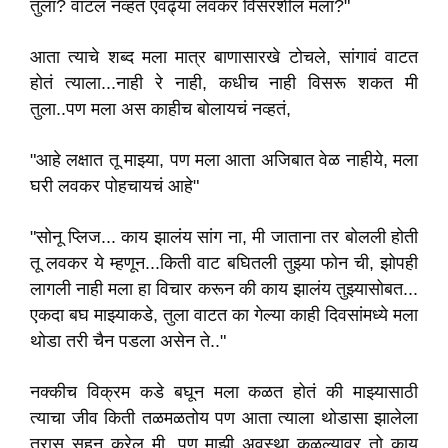
तुला? वाटलं नव्हतं एवढ्या लवकर विसरशील मला?"
आता त्याचे शब्द मला मात्र बाणासारखे टोचले, सांगावं वाटत
होतं त्याला...नाही रे नाही, कधीच नाही विसरू शकत मी
तुला..पण मला अस काहीच बोलायचं नव्हतं,
"आहे लक्षात तू माझ्या, पण मला आता अजिबात वेळ नाहीये, मला
घरी लवकर पोहचायचं आहे"
"सोनू प्लिज... काय झालंय सांग ना, मी जाताना तर बोलली होती
तू लवकर ये म्हणून...किती वाट बघितली तुझ्या फोन ची, झोपही
लागली नाही मला हा विचार करून की काय झालंय तुझ्यासोबत...
एकदा बघ माझ्याकडे, तुला वाटत का गेल्या काही दिवसांमध्ये मला
थोडा तरी चैन पडला असेन ते.."
नक्कीच विक्रम कडे बघून मला कळत होतं की माझ्यासाठी
त्याचा जीव किती तळमळतोय पण आता त्याला थोडासा झालेला
त्रास सहन करेल मी, पण माझी अवस्था कळल्यावर तो काय