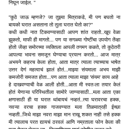
निघून जाईल. "
"कुठे जाऊ म्हणजे? जा तुझ्या मित्राकडे, मी पण बघतो ना
बायको घरात असताना तो तुला घरात घेतो का?"
कधी कधी नात टिकवण्यासाठी आपण शांत राहतो..खूप वेळा
झुकतो, माफी ही मागतो... पण या सगळ्या गोष्टींचा उपयोग तेंव्हा
होतो जेंव्हा समोरच्या व्यक्तिला आपली तगमग कळते, तो कुठेतरी
आपल्या भावना समजून घेण्याचा प्रयत्न करतो... आज मात्र
अभयने कहरच केला होता, आता मात्र त्याला त्याच्याच भाषेत
उत्तर देणं महत्वाचं झालं होतं...माझ्या संयमाला अभय माझी
कमजोरी समजत होता...पण आता त्याला माझा 'संयम' काय आहे
हे दाखवण्याची वेळ आली होती...आता मी स्वतःला तयार केलं
होतं येणाऱ्या परिस्थितीला सामोरे जाण्यासाठी...मला आता एका
क्षणासाठी ही या घरात थांबायचं नव्हतं..त्या घरावरचा हक्क,
नवऱ्या वरचा हक्क गाजवण्यात मला तिळमात्रही ईच्छा
नव्हती..जिथे माझा नवरा माझा मान राखू शकत नाही तसे हक्क
मी त्यालाच परत द्यायचं ठरवलं आणि नम्रताला फोन केला की