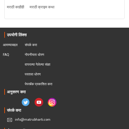
मराठी काहीही
मराठी क्राइम कथा
उपयोगी लिंक्स
आमच्याबद्दल
संपर्क करा
FAQ
गोपनीयता धोरण
वापरल्या गेलेल्या संज्ञा
परतावा धोरण 
पेपरबॅक प्रकाशित करा
अनुसरण करा
संपर्क करा
info@matrubharti.com