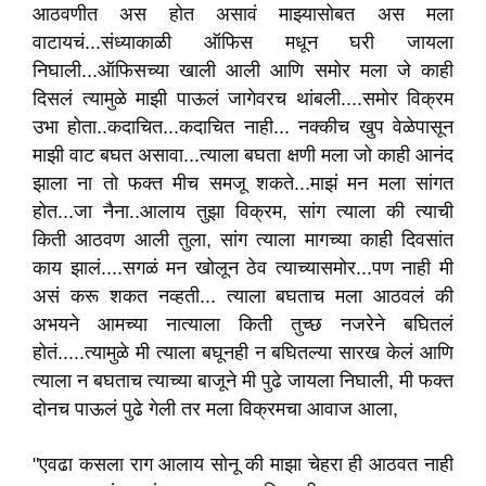
आठवणीत अस होत असावं माझ्यासोबत अस मला
वाटायचं...संध्याकाळी ऑफिस मधून घरी जायला
निघाली...ऑफिसच्या खाली आली आणि समोर मला जे काही
दिसलं त्यामुळे माझी पाऊलं जागेवरच थांबली....समोर विक्रम
उभा होता..कदाचित...कदाचित नाही... नक्कीच खुप वेळेपासून
माझी वाट बघत असावा...त्याला बघता क्षणी मला जो काही आनंद
झाला ना तो फक्त मीच समजू शकते...माझं मन मला सांगत
होत...जा नैना..आलाय तुझा विक्रम, सांग त्याला की त्याची
किती आठवण आली तुला, सांग त्याला मागच्या काही दिवसांत
काय झालं....सगळं मन खोलून ठेव त्याच्यासमोर...पण नाही मी
असं करू शकत नव्हती... त्याला बघताच मला आठवलं की
अभयने आमच्या नात्याला किती तुच्छ नजरेने बघितलं
होतं.....त्यामुळे मी त्याला बघूनही न बघितल्या सारख केलं आणि
त्याला न बघताच त्याच्या बाजूने मी पुढे जायला निघाली, मी फक्त
दोनच पाऊलं पुढे गेली तर मला विक्रमचा आवाज आला,
"एवढा कसला राग आलाय सोनू की माझा चेहरा ही आठवत नाही