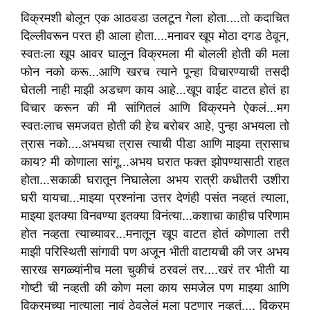
विक्रमशी बोलून एक आठवडा उलटून गेला होता....तो कदाचित
दिल्लीवरून परत ही आला होता....मनावर खूप मोठा दगड ठेवून,
स्वतःला खूप आवर घालून विक्रमला मी बोलली होती की मला
फोन नको करू...आणि खरच त्याने पून्हा विचारण्याची तसदी
घेतली नाही माझी अडचण काय आहे...खूप वाईट वाटत होतं हा
विचार करून की मी सांगितलं आणि विक्रमने ऐकलं...मग
स्वतःलाच समजवत होती की हेच बरोबर आहे, पुन्हा अभयला तो
त्रास नको....अभयचा त्रास त्याची पीडा आणि माझ्या त्रासाच
काय? मी कोणाला सांगू...अभय घरात फक्त झोपण्यासाठी राहत
होता...सकाळी घरातून निघालेला अभय रात्री कधीतरी उशीरा
घरी यायचा...माझ्या प्रश्नांना उत्तर देणंही पसंत नव्हतं त्याला,
माझ्या इतक्या विनवण्या इतक्या विनंत्या...कशाचा काहीच परिणाम
होत नव्हता त्याच्यावर...मनातून खूप वाटत होतं कोणाला तरी
माझी परिस्थिती सांगावी पण अजून भीती वाटायची की जर अभय
सारख सगळ्यांनीच मला चुकीचं ठरवलं तर....खरं तर भीती या
गोष्टी ची नव्हती की कोण मला काय समजेल पण माझ्या आणि
विक्रमच्या नात्याला नावं ठेवलेलं मला पटणार नव्हतं.... विक्रम