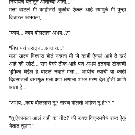
निघायचं घरातून आताच्या आता..."
मला वाटलं मी काहीतरी चुकीचं ऐकलं आहे त्यामुळे मी पुन्हा
विचारल अभयला,
"काय... काय बोललास अभय..?"
"निघायचं घरातून...आत्ताच..."
मला खरच विश्वास होतं नव्हता मी जे काही ऐकलं आहे ते खरं
आहे की खोटं... राग वैगरे ठीक आहे पण अभय इतक्या टोकाची
भूमिका घेईल हे वाटलं नव्हतं मला... आधीच त्याची या काही
दिवसातली वागणूक मला क्षण क्षणाला शंभर मरण देत होती आणि
आता हे...
"अभय...काय बोललास तू? खरच बोलतो आहेस तू हे?? "
"तू ऐकायला आलं नाही का नीट? की फक्त विक्रमचेच शब्द ऐकू
येतात तुला?"