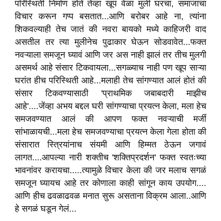
परिस्थिती निर्माण होते तेंव्हा खूप वेळा मुली घरचा, समाजाचा
विचार करून गप्प बसतात...आणि बरोबर आहे ना, त्यांना
शिकवल्याही तेच जातं की नवरा बायको मध्ये काहिजरी वाद
असतील तर त्या मुलीनेच पुढाकार घेऊन सोडवावेत...फक्त
नवऱ्याला समजून घ्यावं आणि जर अस नाही झालं तर तीच मुलगी
असमर्थ आहे संसार टिकवायला...सगळ्याच नाही पण खूप साऱ्या
घरांत हीच परिस्थिती आहे...मलाही तेच सांगण्यात आलं होतं की
संसार टिकवण्यासाठी 'प्राथमिक जबाबदारी माझीच
आहे'....जेंव्हा अभय बद्दल घरी सांगण्याचा प्रयत्न केला, मला हेच
समजवण्यात आलं की आपण फक्त नवऱ्याची मर्जी
सांभाळायची...मला हेच समजवण्याचा प्रयत्न केला गेला होता की
संसारात स्त्रियांनाच संयमी आणि हिम्मत ठेऊन जगावं
लागत....आपल्या नारी शक्तीच 'शक्तिप्रदर्शन' फक्त स्वतःच्या
भावनांवर करायचा.....त्यामुळे विचार केला की जर मलाच सगळं
समजून घ्यायच आहे तर कोणाला काही सांगून काय उपयोग....
आणि हीच ढवळाढवळ मनात सुरू असताना विक्रम आला..आणि
हे सगळं घडून गेलं...