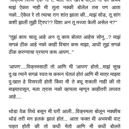
"विक्रम प्लिज ऐक ना रे, मला जर खरच वाटलं ना की अभय
माझं ऐकत नाही मी तुला नक्की बोलेल तस पण आता
नको...ऐकेल रे तो त्याचा राग शांत झाला की...माझं सोड, तू सांग
कशी झाली तुझी ट्रिप?? दिशा अन तू मज्जा केली असेल न?"
"तुझं काय चालू आहे अन तू काय बोलत आहेस सोनु...? माझं
सगळं ठीक आहे नको काही विचार करू माझा, आधी तुझं सगळं
ठीक करण्याचा प्रयत्न करू आपण.."
'आपण'....विक्रमसाठी तो आणि मी 'आपण' होतो...माझं सुख
दुःख त्याने सगळं स्वतःच करून घेतलं होतं आणि मी मात्र माझ्या
दुःखात हे विसरली होती किंवा मी ते बघू शकली नाही की तो
माझ्यापासून, मला त्रास नको व्हायला म्हणून काहीतरी लपवत
आहे....
थोडा वेळ तिथे बसून मी घरी आली...विक्रमला बोलून नक्कीच
थोडं तरी मन हलकं झालं होतं... आता फक्त मी अभयची वाट
पाहत होती की तो कधी येतो आणि मी कधी बोलते