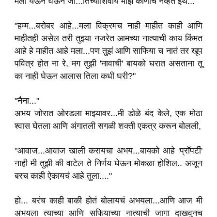
मला येऊन घेऊन जा...तिच्याशिवाय माझं कोणीच नव्हत इथे...
"हम्म...बरोबर आहे...मला विक्रमच नाही माहीत काही आणि
माहीतही असेल तरी तुझ्या नजरेत आमच्या नात्याची काय किंमत
आहे हे माहीत आहे मला...पण तुझं आणि साफिया च नातं तर खूप
पवित्र होत ना रे, मग तुझी 'नावाची' बायको घरात असताना तू
का नाही घेऊन आलास तिला कधी घरी?"
"नैना..."
अभय जोरात ओरडला माझ्यावर...मी डोळे बंद केले, एक मोठा
श्वास घेतला आणि अंगातली सगळी शक्ती एकत्र करून बोलली,
"आवाज...आवाज खाली करायचा अभय...बायको आहे 'प्रॉपर्टी'
नाही मी तुझी की वाटेल ते निर्णय घेऊन मोकळा होशिल.. अजून
बरच काही ऐकायचं आहे तुला...."
हो... बरंच काही बाकी होतं बोलायचं अभयला...आणि आज मी
अभयला त्याच्या आणि सफियाच्या नात्याची जागा दाखवुनच